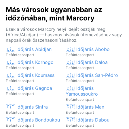
Más városok ugyanabban az
időzónában, mint Marcory
Ezek a városok Marcory helyi idejét osztják meg
(Africa/Abidjan) — hasznos hívások ütemezéséhez vagy
nappali órák összehasonlításához.
🇨🇮 Időjárás Abidjan
🇨🇮 Időjárás Abobo
Elefántcsontpart
Elefántcsontpart
🇨🇮 Időjárás Korhogo
🇨🇮 Időjárás Daloa
Elefántcsontpart
Elefántcsontpart
🇨🇮 Időjárás Koumassi
🇨🇮 Időjárás San-Pédro
Elefántcsontpart
Elefántcsontpart
🇨🇮 Időjárás Gagnoa
🇨🇮 Időjárás
Yamoussoukro
Elefántcsontpart
Elefántcsontpart
🇨🇮 Időjárás Sinfra
🇨🇮 Időjárás Man
Elefántcsontpart
Elefántcsontpart
🇨🇮 Időjárás Bondoukou
🇨🇮 Időjárás Dabou
Elefántcsontpart
Elefántcsontpart