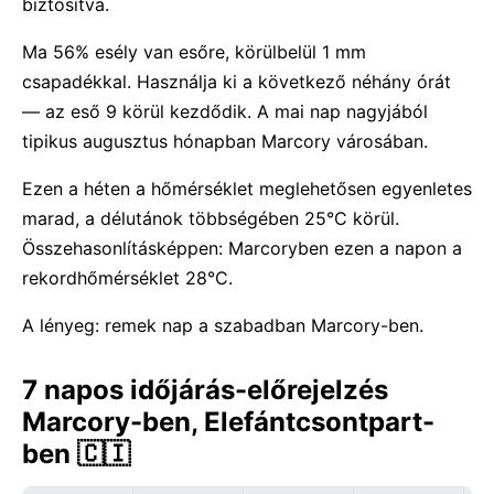
biztosítva.
Ma 56% esély van esőre, körülbelül 1 mm
csapadékkal. Használja ki a következő néhány órát
— az eső 9 körül kezdődik. A mai nap nagyjából
tipikus augusztus hónapban Marcory városában.
Ezen a héten a hőmérséklet meglehetősen egyenletes
marad, a délutánok többségében 25°C körül.
Összehasonlításképpen: Marcoryben ezen a napon a
rekordhőmérséklet 28°C.
A lényeg: remek nap a szabadban Marcory-ben.
7 napos időjárás-előrejelzés
Marcory-ben, Elefántcsontpart-
ben 🇨🇮