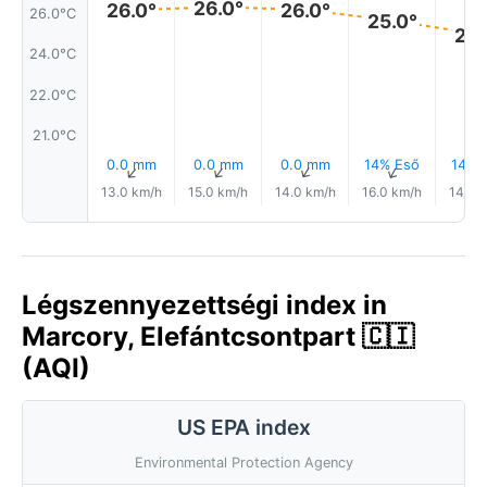
26.0°
26.0°
26.0°
26.0°C
25.0°
25.
24.0°C
22.0°C
21.0°C
0.0 mm
0.0 mm
0.0 mm
14% Eső
14% 
↑
↑
↑
↑
13.0 km/h
15.0 km/h
14.0 km/h
16.0 km/h
14.0 
Légszennyezettségi index in
Marcory, Elefántcsontpart 🇨🇮
(AQI)
US EPA index
Environmental Protection Agency