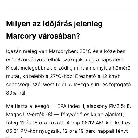
Milyen az időjárás jelenleg
Marcory városában?
Igazán meleg van Marcoryben: 25°C és a közelben
eső. Szórványos felhők szakítják meg a napsütést.
Kicsit melegebbnek érződik, mint amennyit a hőmérő
mutat, közelebb a 27°C-hoz. Érezhető a 12 km/h
sebességű szél west felől. A levegő sűrű és fojtogató
80%-nál.
Ma tiszta a levegő — EPA index 1, alacsony PM2.5: 8.
Magas UV-érték (8) — fényvédő és kalap ajánlott,
főleg 11 és 15 óra között. A nap 06:12 AM-kor kelt és
06:31 PM-kor nyugszik, 12 óra 19 perc nappali fényt