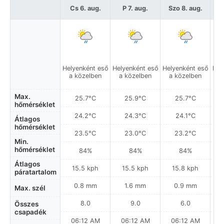
Cs 6. aug.
P 7. aug.
Szo 8. aug.
Helyenként eső
Helyenként eső
Helyenként eső
Hel
a közelben
a közelben
a közelben
a
Max.
25.7°C
25.9°C
25.7°C
hőmérséklet
24.2°C
24.3°C
24.1°C
Átlagos
hőmérséklet
23.5°C
23.0°C
23.2°C
Min.
hőmérséklet
84%
84%
84%
Átlagos
15.5 kph
15.5 kph
15.8 kph
páratartalom
0.8 mm
1.6 mm
0.9 mm
Max. szél
8.0
9.0
6.0
Összes
csapadék
06:12 AM
06:12 AM
06:12 AM