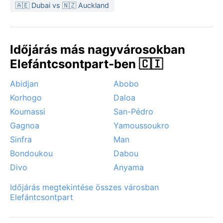
🇦🇪 Dubai vs 🇳🇿 Auckland
Időjárás más nagyvárosokban
Elefántcsontpart-ben 🇨🇮
Abidjan
Abobo
Korhogo
Daloa
Koumassi
San-Pédro
Gagnoa
Yamoussoukro
Sinfra
Man
Bondoukou
Dabou
Divo
Anyama
Időjárás megtekintése összes városban
Elefántcsontpart