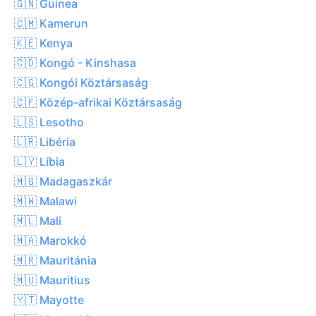
🇬🇳 Guinea
🇨🇲 Kamerun
🇰🇪 Kenya
🇨🇩 Kongó - Kinshasa
🇨🇬 Kongói Köztársaság
🇨🇫 Közép-afrikai Köztársaság
🇱🇸 Lesotho
🇱🇷 Libéria
🇱🇾 Líbia
🇲🇬 Madagaszkár
🇲🇼 Malawi
🇲🇱 Mali
🇲🇦 Marokkó
🇲🇷 Mauritánia
🇲🇺 Mauritius
🇾🇹 Mayotte