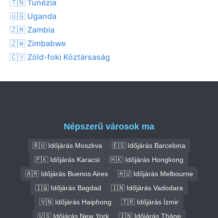
🇹🇳 Tunézia
🇺🇬 Uganda
🇿🇲 Zambia
🇿🇼 Zimbabwe
🇨🇻 Zöld-foki Köztársaság
Népszerű városok ma
🇷🇺 Időjárás Moszkva
🇪🇸 Időjárás Barcelona
🇵🇰 Időjárás Karacsi
🇭🇰 Időjárás Hongkong
🇦🇷 Időjárás Buenos Aires
🇦🇺 Időjárás Melbourne
🇮🇶 Időjárás Bagdad
🇮🇳 Időjárás Vadodara
🇻🇳 Időjárás Haiphong
🇹🇷 Időjárás İzmir
🇺🇸 Időjárás New York
🇮🇳 Időjárás Thāne