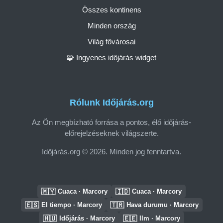
Összes kontinens
Minden ország
Világ fővárosai
🧩 Ingyenes időjárás widget
Rólunk Időjárás.org
Az Ön megbízható forrása a pontos, élő időjárás-
előrejelzéseknek világszerte.
Időjárás.org © 2026. Minden jog fenntartva.
🇲🇾
🇮🇩
Cuaca · Marcory
Cuaca · Marcory
🇪🇸
🇹🇷
El tiempo · Marcory
Hava durumu · Marcory
🇭🇺
🇪🇪
Időjárás · Marcory
Ilm · Marcory