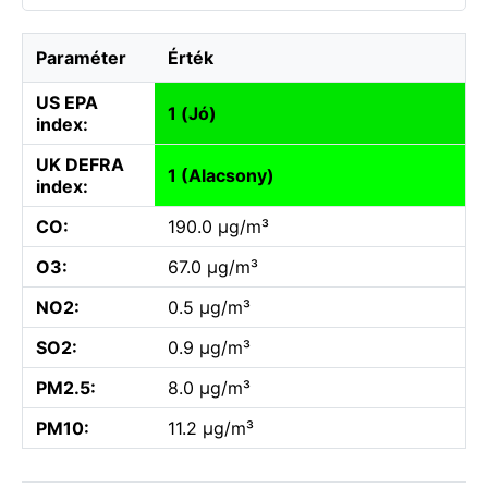
Paraméter
Érték
US EPA
1 (Jó)
index:
UK DEFRA
1 (Alacsony)
index:
CO:
190.0 µg/m³
O3:
67.0 µg/m³
NO2:
0.5 µg/m³
SO2:
0.9 µg/m³
PM2.5:
8.0 µg/m³
PM10:
11.2 µg/m³