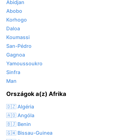
Abidjan
Abobo
Korhogo
Daloa
Koumassi
San-Pédro
Gagnoa
Yamoussoukro
Sinfra
Man
Országok a(z) Afrika
🇩🇿 Algéria
🇦🇴 Angóla
🇧🇯 Benin
🇬🇼 Bissau-Guinea