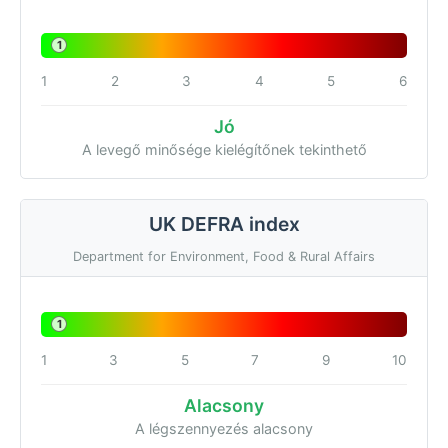
1
1
2
3
4
5
6
Jó
A levegő minősége kielégítőnek tekinthető
UK DEFRA index
Department for Environment, Food & Rural Affairs
1
1
3
5
7
9
10
Alacsony
A légszennyezés alacsony