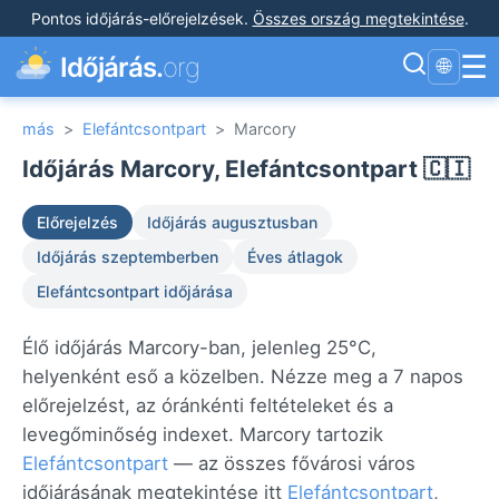
Pontos időjárás-előrejelzések
.
Összes ország megtekintése
.
☰
Időjárás.
org
🌐
más
>
Elefántcsontpart
>
Marcory
Időjárás Marcory, Elefántcsontpart 🇨🇮
Előrejelzés
Időjárás augusztusban
Időjárás szeptemberben
Éves átlagok
Elefántcsontpart időjárása
Élő időjárás Marcory-ban, jelenleg 25°C,
helyenként eső a közelben. Nézze meg a 7 napos
előrejelzést, az óránkénti feltételeket és a
levegőminőség indexet. Marcory tartozik
Elefántcsontpart
— az összes fővárosi város
időjárásának megtekintése itt
Elefántcsontpart
,