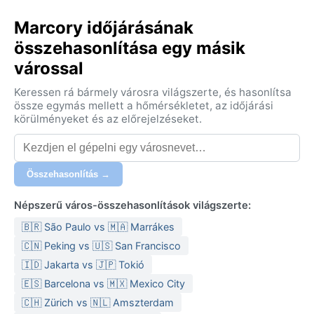
Marcory időjárásának
összehasonlítása egy másik
várossal
Keressen rá bármely városra világszerte, és hasonlítsa
össze egymás mellett a hőmérsékletet, az időjárási
körülményeket és az előrejelzéseket.
Összehasonlítás →
Népszerű város-összehasonlítások világszerte:
🇧🇷 São Paulo vs 🇲🇦 Marrákes
🇨🇳 Peking vs 🇺🇸 San Francisco
🇮🇩 Jakarta vs 🇯🇵 Tokió
🇪🇸 Barcelona vs 🇲🇽 Mexico City
🇨🇭 Zürich vs 🇳🇱 Amszterdam