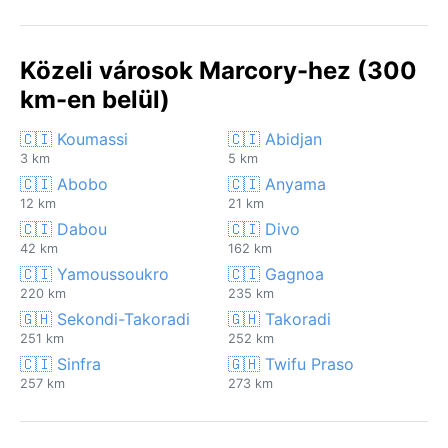
Közeli városok Marcory-hez (300
km-en belül)
🇨🇮 Koumassi
🇨🇮 Abidjan
3 km
5 km
🇨🇮 Abobo
🇨🇮 Anyama
12 km
21 km
🇨🇮 Dabou
🇨🇮 Divo
42 km
162 km
🇨🇮 Yamoussoukro
🇨🇮 Gagnoa
220 km
235 km
🇬🇭 Sekondi-Takoradi
🇬🇭 Takoradi
251 km
252 km
🇨🇮 Sinfra
🇬🇭 Twifu Praso
257 km
273 km