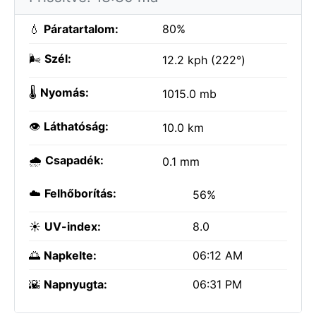
💧
Páratartalom:
80%
🌬️
Szél:
12.2 kph (222°)
🌡️
Nyomás:
1015.0 mb
👁️
Láthatóság:
10.0 km
🌧️
Csapadék:
0.1 mm
☁️
Felhőborítás:
56%
☀️
UV-index:
8.0
🌅
Napkelte:
06:12 AM
🌇
Napnyugta:
06:31 PM