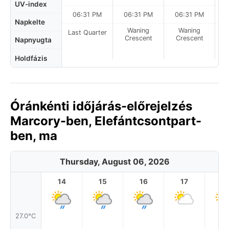
UV-index
06:31 PM
06:31 PM
06:31 PM
Napkelte
Waning
Waning
Last Quarter
Crescent
Crescent
Napnyugta
Holdfázis
Óránkénti időjárás-előrejelzés
Marcory-ben, Elefántcsontpart-
ben, ma
Thursday, August 06, 2026
14
15
16
17
1
27.0°C