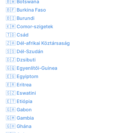
🇧🇼 Botswana
🇧🇫 Burkina Faso
🇧🇮 Burundi
🇰🇲 Comor-szigetek
🇹🇩 Csád
🇿🇦 Dél-afrikai Köztársaság
🇸🇸 Dél-Szudán
🇩🇯 Dzsibuti
🇬🇶 Egyenlítői-Guinea
🇪🇬 Egyiptom
🇪🇷 Eritrea
🇸🇿 Eswatini
🇪🇹 Etiópia
🇬🇦 Gabon
🇬🇲 Gambia
🇬🇭 Ghána