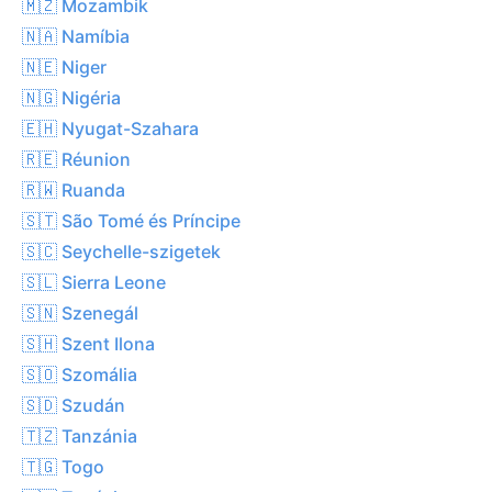
🇲🇿 Mozambik
🇳🇦 Namíbia
🇳🇪 Niger
🇳🇬 Nigéria
🇪🇭 Nyugat-Szahara
🇷🇪 Réunion
🇷🇼 Ruanda
🇸🇹 São Tomé és Príncipe
🇸🇨 Seychelle-szigetek
🇸🇱 Sierra Leone
🇸🇳 Szenegál
🇸🇭 Szent Ilona
🇸🇴 Szomália
🇸🇩 Szudán
🇹🇿 Tanzánia
🇹🇬 Togo