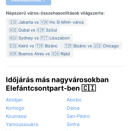
Összehasonlítás →
viszont enyhébbek. Bő, könnyű ruházat, esőkabát és
UV-szűrős sapka ajánlott – a naptej elengedhetetlen.
Népszerű város-összehasonlítások világszerte:
A legkedvezőbb időszak a látogatásra a száraz
🇮🇩 Jakarta vs 🇻🇳 Ho Si Minh-város
évszak, december végétől február közepéig, amikor a
🇦🇪 Dubai vs 🇰🇷 Szöul
csapadék ritka, a levegő kevésbé fülledt. Ilyenkor
🇦🇺 Sydney vs 🇵🇹 Lisszabon
azonban a harmattán szele is megérkezik a
🇪🇬 Kairó vs 🇹🇷 Bizánc
🇹🇷 Bizánc vs 🇺🇸 Chicago
Szaharából: ez a száraz, poros szél homályt és enyhe
🇦🇷 Buenos Aires vs 🇸🇦 Rijád
port rakhat a tájra, ami csökkenti a látótávolságot. Az
esős évszakban a zivatarok gyakoriak, néha jégesővel
is, de a növényzet ilyenkor a legdúsabb. A város
éghajlati ritmusa tehát a kakaótermesztéshez
Időjárás más nagyvárosokban
hasonlóan a két évszak váltakozására épül.
Elefántcsontpart-ben 🇨🇮
Abidjan
Abobo
Korhogo
Daloa
Koumassi
San-Pédro
Yamoussoukro
Sinfra