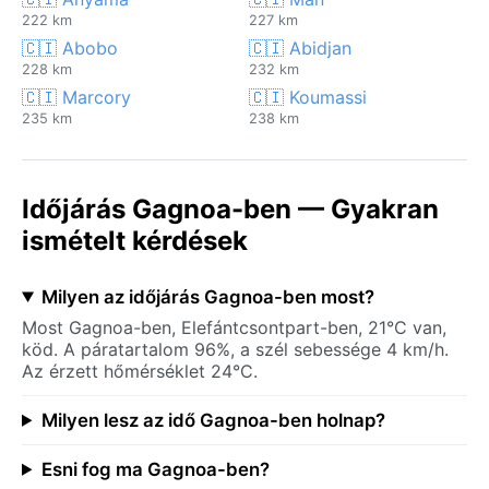
222 km
227 km
🇨🇮 Abobo
🇨🇮 Abidjan
228 km
232 km
🇨🇮 Marcory
🇨🇮 Koumassi
235 km
238 km
Időjárás Gagnoa-ben — Gyakran
ismételt kérdések
Milyen az időjárás Gagnoa-ben most?
Most Gagnoa-ben, Elefántcsontpart-ben, 21°C van,
köd. A páratartalom 96%, a szél sebessége 4 km/h.
Az érzett hőmérséklet 24°C.
Milyen lesz az idő Gagnoa-ben holnap?
Esni fog ma Gagnoa-ben?