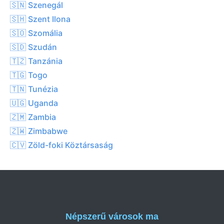
🇸🇳 Szenegál
🇸🇭 Szent Ilona
🇸🇴 Szomália
🇸🇩 Szudán
🇹🇿 Tanzánia
🇹🇬 Togo
🇹🇳 Tunézia
🇺🇬 Uganda
🇿🇲 Zambia
🇿🇼 Zimbabwe
🇨🇻 Zöld-foki Köztársaság
Népszerű városok ma