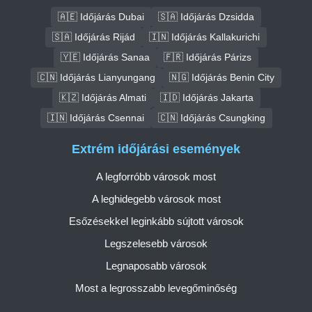
🇦🇪 Időjárás Dubai
🇸🇦 Időjárás Dzsidda
🇸🇦 Időjárás Rijád
🇮🇳 Időjárás Kallakurichi
🇾🇪 Időjárás Sanaa
🇫🇷 Időjárás Párizs
🇨🇳 Időjárás Lianyungang
🇳🇬 Időjárás Benin City
🇰🇿 Időjárás Almati
🇮🇩 Időjárás Jakarta
🇮🇳 Időjárás Csennai
🇨🇳 Időjárás Csungking
Extrém időjárási események
A legforróbb városok most
A leghidegebb városok most
Esőzésekkel leginkább sújtott városok
Legszelesebb városok
Legnaposabb városok
Most a legrosszabb levegőminőség