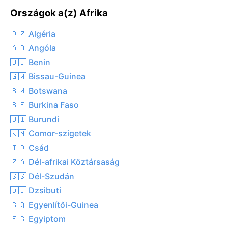
Országok a(z) Afrika
🇩🇿 Algéria
🇦🇴 Angóla
🇧🇯 Benin
🇬🇼 Bissau-Guinea
🇧🇼 Botswana
🇧🇫 Burkina Faso
🇧🇮 Burundi
🇰🇲 Comor-szigetek
🇹🇩 Csád
🇿🇦 Dél-afrikai Köztársaság
🇸🇸 Dél-Szudán
🇩🇯 Dzsibuti
🇬🇶 Egyenlítői-Guinea
🇪🇬 Egyiptom