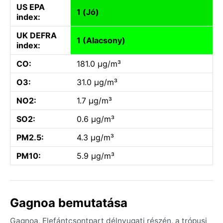
US EPA
1 (Jó)
index:
UK DEFRA
1 (Alacsony)
index:
CO:
181.0 µg/m³
O3:
31.0 µg/m³
NO2:
1.7 µg/m³
SO2:
0.6 µg/m³
PM2.5:
4.3 µg/m³
PM10:
5.9 µg/m³
Gagnoa bemutatása
Gagnoa, Elefántcsontpart délnyugati részén, a trópusi