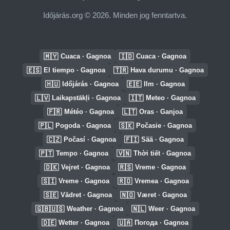
Időjárás.org © 2026. Minden jog fenntartva.
🇲🇾
🇮🇩
Cuaca · Gagnoa
Cuaca · Gagnoa
🇪🇸
🇹🇷
El tiempo · Gagnoa
Hava durumu · Gagnoa
🇭🇺
🇪🇪
Időjárás · Gagnoa
Ilm · Gagnoa
🇱🇻
🇮🇹
Laikapstākļi · Gagnoa
Meteo · Gagnoa
🇫🇷
🇱🇹
Météo · Gagnoa
Oras · Ganjoa
🇵🇱
🇸🇰
Pogoda · Gagnoa
Počasie · Gagnoa
🇨🇿
🇫🇮
Počasí · Gagnoa
Sää · Gagnoa
🇵🇹
🇻🇳
Tempo · Gagnoa
Thời tiết · Gagnoa
🇩🇰
🇷🇸
Vejret · Gagnoa
Vreme · Gagnoa
🇸🇮
🇷🇴
Vreme · Gagnoa
Vremea · Gagnoa
🇸🇪
🇳🇴
Vädret · Gagnoa
Været · Gagnoa
🇬🇧🇺🇸
🇳🇱
Weather · Gagnoa
Weer · Gagnoa
🇩🇪
🇺🇦
Wetter · Gagnoa
Погода · Gagnoa