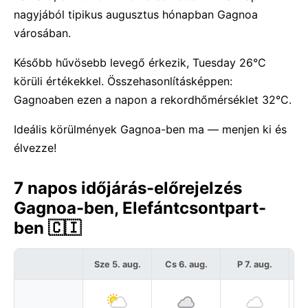
nagyjából tipikus augusztus hónapban Gagnoa
városában.
Később hűvösebb levegő érkezik, Tuesday 26°C
körüli értékekkel. Összehasonlításképpen:
Gagnoaben ezen a napon a rekordhőmérséklet 32°C.
Ideális körülmények Gagnoa-ben ma — menjen ki és
élvezze!
7 napos időjárás-előrejelzés
Gagnoa-ben, Elefántcsontpart-
ben 🇨🇮
Sze 5. aug.
Cs 6. aug.
P 7. aug.
S