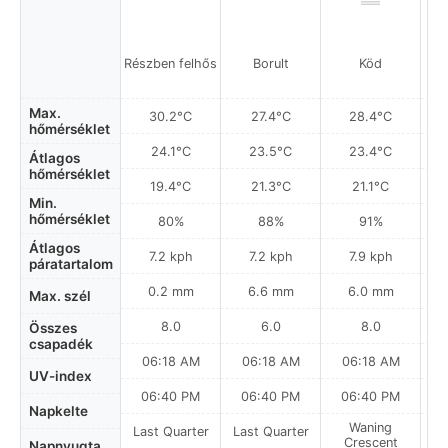
Részben felhős
Borult
Köd
Max.
30.2°C
27.4°C
28.4°C
hőmérséklet
24.1°C
23.5°C
23.4°C
Átlagos
hőmérséklet
19.4°C
21.3°C
21.1°C
Min.
hőmérséklet
80%
88%
91%
Átlagos
7.2 kph
7.2 kph
7.9 kph
páratartalom
0.2 mm
6.6 mm
6.0 mm
Max. szél
8.0
6.0
8.0
Összes
csapadék
06:18 AM
06:18 AM
06:18 AM
UV-index
06:40 PM
06:40 PM
06:40 PM
Napkelte
Waning
Last Quarter
Last Quarter
Crescent
Napnyugta