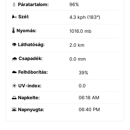
💧
Páratartalom:
96%
🌬️
Szél:
4.3 kph (183°)
🌡️
Nyomás:
1016.0 mb
👁️
Láthatóság:
2.0 km
🌧️
Csapadék:
0.0 mm
☁️
Felhőborítás:
39%
☀️
UV-index:
0.0
🌅
Napkelte:
06:18 AM
🌇
Napnyugta:
06:40 PM