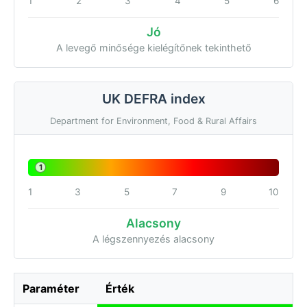
1
2
3
4
5
6
Jó
A levegő minősége kielégítőnek tekinthető
UK DEFRA index
Department for Environment, Food & Rural Affairs
1
1
3
5
7
9
10
Alacsony
A légszennyezés alacsony
Paraméter
Érték