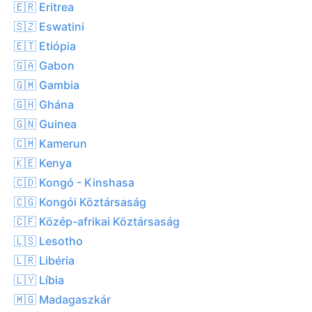
🇪🇷 Eritrea
🇸🇿 Eswatini
🇪🇹 Etiópia
🇬🇦 Gabon
🇬🇲 Gambia
🇬🇭 Ghána
🇬🇳 Guinea
🇨🇲 Kamerun
🇰🇪 Kenya
🇨🇩 Kongó - Kinshasa
🇨🇬 Kongói Köztársaság
🇨🇫 Közép-afrikai Köztársaság
🇱🇸 Lesotho
🇱🇷 Libéria
🇱🇾 Líbia
🇲🇬 Madagaszkár