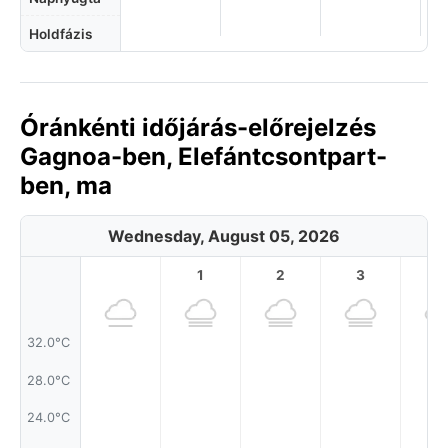
Holdfázis
Óránkénti időjárás-előrejelzés
Gagnoa-ben, Elefántcsontpart-
ben, ma
Wednesday, August 05, 2026
1
2
3
4
32.0°C
28.0°C
24.0°C