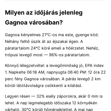
Milyen az időjárás jelenleg
Gagnoa városában?
Gagnoa kényelmes 21°C-os ma este, gyenge köd.
Néhány felhő úszik át az éjszakai égen. A
páratartalom 24°C köré emeli a hőérzetet. Nehéz,
trópusi levegő most — 96%-os páratartalom.
Könnyű lélegzetvétel: a levegőminőség jó, EPA index
1. Napkelte 06:18 AM, napnyugta 06:40 PM: 12 óra 22
perc fény Gagnoa városában. A párás levegő 2 km
körüli látótávolságra csökkenti a kilátást.
Legyen résen — 32% esély záporokra, akár 0 mm is
lehet. A nap legmelegebb időszaka 12 környékén
várható, 30°C körüli hőmérséklettel. A mai nap