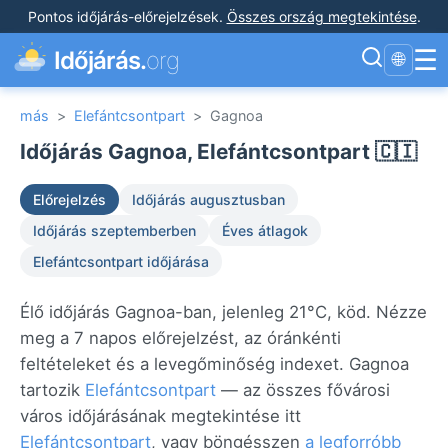
Pontos időjárás-előrejelzések
.
Összes ország megtekintése
.
☰
Időjárás.
org
🌐
más
>
Elefántcsontpart
>
Gagnoa
Időjárás Gagnoa, Elefántcsontpart 🇨🇮
Előrejelzés
Időjárás augusztusban
Időjárás szeptemberben
Éves átlagok
Elefántcsontpart időjárása
Élő időjárás Gagnoa-ban, jelenleg 21°C, köd. Nézze
meg a 7 napos előrejelzést, az óránkénti
feltételeket és a levegőminőség indexet. Gagnoa
tartozik
Elefántcsontpart
— az összes fővárosi
város időjárásának megtekintése itt
Elefántcsontpart
, vagy böngésszen
a legforróbb