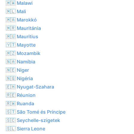
🇲🇼 Malawi
🇲🇱 Mali
🇲🇦 Marokkó
🇲🇷 Mauritánia
🇲🇺 Mauritius
🇾🇹 Mayotte
🇲🇿 Mozambik
🇳🇦 Namíbia
🇳🇪 Niger
🇳🇬 Nigéria
🇪🇭 Nyugat-Szahara
🇷🇪 Réunion
🇷🇼 Ruanda
🇸🇹 São Tomé és Príncipe
🇸🇨 Seychelle-szigetek
🇸🇱 Sierra Leone