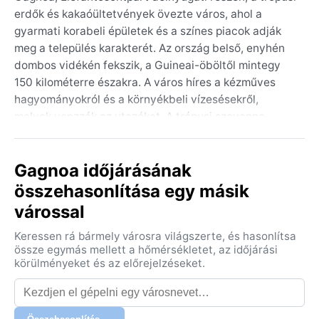
erdők és kakaóültetvények övezte város, ahol a
gyarmati korabeli épületek és a színes piacok adják
meg a település karakterét. Az ország belső, enyhén
dombos vidékén fekszik, a Guineai-öböltől mintegy
150 kilométerre északra. A város híres a kézműves
hagyományokról és a környékbeli vízesésekről,
melyek vonzzák az utazókat. A trópusi szavanna
hangulata itt a mindennapok része: a forróságot a fák
árnyéka és a délutáni záporok enyhítik.
Gagnoa időjárásának
Az éghajlat a Köppen-féle Aw besorolásba tartozik,
összehasonlítása egy másik
vagyis trópusi szavanna éghajlat, két jól elkülönülő
várossal
évszakkal. Az esős évszak márciustól novemberig
tart, ekkor a páratartalom a 80 százalékot is elérheti,
Keressen rá bármely városra világszerte, és hasonlítsa
a csapadék mennyisége pedig eléri az évi 1400–1600
össze egymás mellett a hőmérsékletet, az időjárási
millimétert. A nyári hónapok heves, ám rövid
körülményeket és az előrejelzéseket.
felhőszakadásairól ismertek. A száraz évszak
decembertől februárig tart, ilyenkor a hőmérséklet
nappal 30–35 Celsius-fok körül alakul, az éjszakák