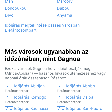
Man
Marcory
Bondoukou
Dabou
Divo
Anyama
Időjárás megtekintése összes városban
Elefántcsontpart
Más városok ugyanabban az
időzónában, mint Gagnoa
Ezek a városok Gagnoa helyi idejét osztják meg
(Africa/Abidjan) — hasznos hívások ütemezéséhez vagy
nappali órák összehasonlításához.
🇨🇮 Időjárás Abidjan
🇨🇮 Időjárás Abobo
Elefántcsontpart
Elefántcsontpart
🇨🇮 Időjárás Korhogo
🇨🇮 Időjárás Daloa
Elefántcsontpart
Elefántcsontpart
🇨🇮 Időjárás Koumassi
🇨🇮 Időjárás San-Pédro