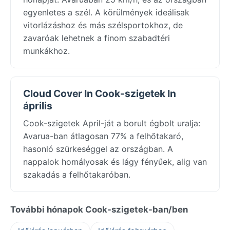
egyenletes a szél. A körülmények ideálisak
vitorlázáshoz és más szélsportokhoz, de
zavaróak lehetnek a finom szabadtéri
munkákhoz.
Cloud Cover In Cook-szigetek In
április
Cook-szigetek April-ját a borult égbolt uralja:
Avarua-ban átlagosan 77% a felhőtakaró,
hasonló szürkeséggel az országban. A
nappalok homályosak és lágy fényűek, alig van
szakadás a felhőtakaróban.
További hónapok Cook-szigetek-ban/ben