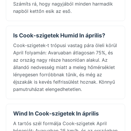
Számíts rá, hogy nagyjából minden harmadik
napból kettőn esik az eső.
Is Cook-szigetek Humid In április?
Cook-szigetek-t trópusi vastag pára öleli körül
April folyamán: Avaruaban átlagosan 75%, és
az ország nagy része hasonlóan alakul. Az
állandó nedvesség miatt a meleg hőmérséklet
lényegesen forróbbnak tűnik, és még az
éjszakák is kevés felfrissülést hoznak. Könnyű
pamutruházat elengedhetetlen.
Wind In Cook-szigetek In április
A tartós szél formálja Cook-szigetek April
hónapját: Avaruaban 25 km/h, és az országban