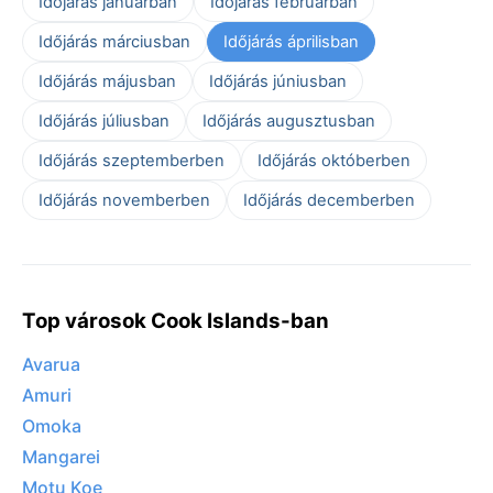
Időjárás januárban
Időjárás februárban
Időjárás márciusban
Időjárás áprilisban
Időjárás májusban
Időjárás júniusban
Időjárás júliusban
Időjárás augusztusban
Időjárás szeptemberben
Időjárás októberben
Időjárás novemberben
Időjárás decemberben
Top városok Cook Islands-ban
Avarua
Amuri
Omoka
Mangarei
Motu Koe