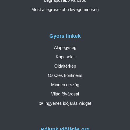
Legnaposabb városok
Most a legrosszabb levegőminőség
Gyors linkek
Alapegység
Kapcsolat
Oldaltérkép
Összes kontinens
Minden ország
Világ fővárosai
🧩 Ingyenes időjárás widget
Rólunk Időjárás.org