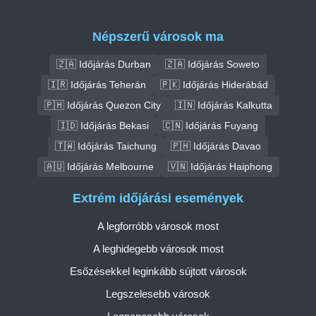
Népszerű városok ma
🇿🇦 Időjárás Durban
🇿🇦 Időjárás Soweto
🇮🇷 Időjárás Teherán
🇵🇰 Időjárás Hiderábád
🇵🇭 Időjárás Quezon City
🇮🇳 Időjárás Kalkutta
🇮🇩 Időjárás Bekasi
🇨🇳 Időjárás Fuyang
🇹🇼 Időjárás Taichung
🇵🇭 Időjárás Davao
🇦🇺 Időjárás Melbourne
🇻🇳 Időjárás Haiphong
Extrém időjárási események
A legforróbb városok most
A leghidegebb városok most
Esőzésekkel leginkább sújtott városok
Legszelesebb városok