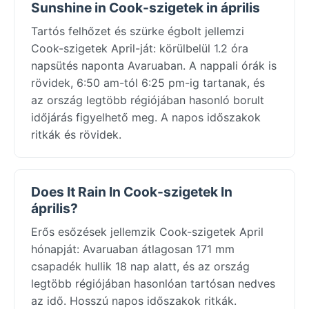
Sunshine in Cook-szigetek in április
Tartós felhőzet és szürke égbolt jellemzi
Cook-szigetek April-ját: körülbelül 1.2 óra
napsütés naponta Avaruaban. A nappali órák is
rövidek, 6:50 am-tól 6:25 pm-ig tartanak, és
az ország legtöbb régiójában hasonló borult
időjárás figyelhető meg. A napos időszakok
ritkák és rövidek.
Does It Rain In Cook-szigetek In
április?
Erős esőzések jellemzik Cook-szigetek April
hónapját: Avaruaban átlagosan 171 mm
csapadék hullik 18 nap alatt, és az ország
legtöbb régiójában hasonlóan tartósan nedves
az idő. Hosszú napos időszakok ritkák.