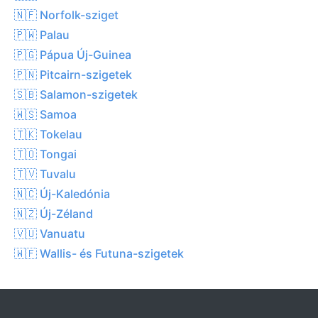
🇳🇫 Norfolk-sziget
🇵🇼 Palau
🇵🇬 Pápua Új-Guinea
🇵🇳 Pitcairn-szigetek
🇸🇧 Salamon-szigetek
🇼🇸 Samoa
🇹🇰 Tokelau
🇹🇴 Tongai
🇹🇻 Tuvalu
🇳🇨 Új-Kaledónia
🇳🇿 Új-Zéland
🇻🇺 Vanuatu
🇼🇫 Wallis- és Futuna-szigetek