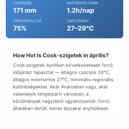
CSAPADÉK
NAPFÉNYES ÓRÁK
171 mm
1.2h/nap
PÁRATARTALOM
TARTOMÁNY
75%
27–29°C
How Hot Is Cook-szigetek in április?
Cook-szigetek Aprilben következetesen forró
időjárást tapasztal — átlagos csúcsok 28°C,
átlagos minimumok 27°C, minimális regionális
különbségekkel. Akár Avaruaban vagy, akár
valamelyik tengerparti városban, a
körülmények nagyjából ugyanolyanok: forró,
általában derült, kevés éjszakai enyhüléssel.