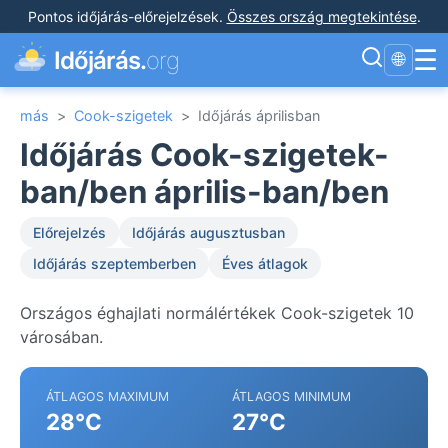
Pontos időjárás-előrejelzések
.
Összes ország megtekintése
.
☰
Időjárás.
org
🌐
más
>
Cook-szigetek
>
Időjárás áprilisban
Időjárás Cook-szigetek-
ban/ben április-ban/ben
Előrejelzés
Időjárás augusztusban
Időjárás szeptemberben
Éves átlagok
Országos éghajlati normálértékek Cook-szigetek 10
városában.
ÁTLAGOS MAXIMUM
ÁTLAGOS MINIMUM
28°C
27°C