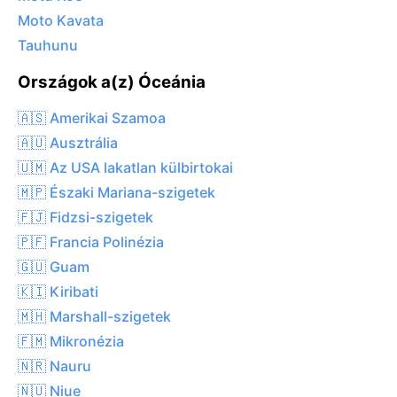
Moto Kavata
Tauhunu
Országok a(z) Óceánia
🇦🇸 Amerikai Szamoa
🇦🇺 Ausztrália
🇺🇲 Az USA lakatlan külbirtokai
🇲🇵 Északi Mariana-szigetek
🇫🇯 Fidzsi-szigetek
🇵🇫 Francia Polinézia
🇬🇺 Guam
🇰🇮 Kiribati
🇲🇭 Marshall-szigetek
🇫🇲 Mikronézia
🇳🇷 Nauru
🇳🇺 Niue