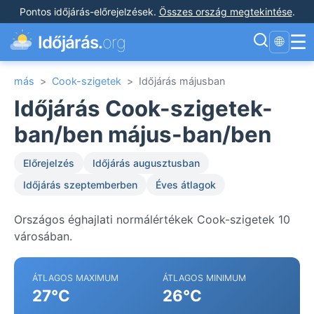
Pontos időjárás-előrejelzések
.
Összes ország megtekintése
.
☰
Időjárás.
org
🌐
más
>
Cook-szigetek
>
Időjárás májusban
Időjárás Cook-szigetek-
ban/ben május-ban/ben
Előrejelzés
Időjárás augusztusban
Időjárás szeptemberben
Éves átlagok
Országos éghajlati normálértékek Cook-szigetek 10
városában.
ÁTLAGOS MAXIMUM
ÁTLAGOS MINIMUM
27°C
26°C