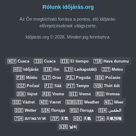
Rólunk Időjárás.org
Az Ön megbízható forrása a pontos, élő időjárás-
előrejelzéseknek világszerte.
Időjárás.org © 2026. Minden jog fenntartva.
🇲🇾
🇮🇩
🇪🇸
🇹🇷
Cuaca
Cuaca
El tiempo
Hava durumu
🇭🇺
🇪🇪
🇱🇻
🇮🇹
Időjárás
Ilm
Laikapstākļi
Meteo
🇫🇷
🇱🇹
🇵🇱
🇸🇰
Météo
Oras
Pogoda
Počasie
🇨🇿
🇫🇮
🇵🇹
🇻🇳
Počasí
Sää
Tempo
Thời tiết
🇩🇰
🇷🇸
🇸🇮
🇷🇴
Vejret
Vreme
Vreme
Vremea
🇸🇪
🇳🇴
🇬🇧🇺🇸
🇳🇱
Vädret
Været
Weather
Weer
🇩🇪
🇺🇦
🇷🇺
🇸🇦
Wetter
Погода
Погода
الطقس
🇹🇭
🇯🇵
🇭🇰
🇹🇼
สภาพอากาศ
天気
天氣
天氣預報
🇰🇷
날씨