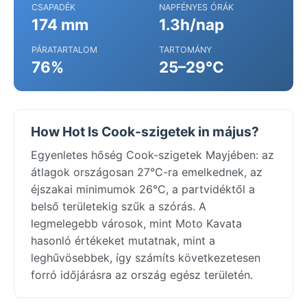
CSAPADÉK
NAPFÉNYES ÓRÁK
174 mm
1.3h/nap
PÁRATARTALOM
TARTOMÁNY
76%
25–29°C
How Hot Is Cook-szigetek in május?
Egyenletes hőség Cook-szigetek Mayjében: az
átlagok országosan 27°C-ra emelkednek, az
éjszakai minimumok 26°C, a partvidéktől a
belső területekig szűk a szórás. A
legmelegebb városok, mint Moto Kavata
hasonló értékeket mutatnak, mint a
leghűvösebbek, így számíts következetesen
forró időjárásra az ország egész területén.