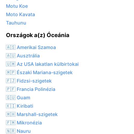
Motu Koe
Moto Kavata
Tauhunu
Országok a(z) Óceánia
🇦🇸 Amerikai Szamoa
🇦🇺 Ausztrália
🇺🇲 Az USA lakatlan külbirtokai
🇲🇵 Északi Mariana-szigetek
🇫🇯 Fidzsi-szigetek
🇵🇫 Francia Polinézia
🇬🇺 Guam
🇰🇮 Kiribati
🇲🇭 Marshall-szigetek
🇫🇲 Mikronézia
🇳🇷 Nauru