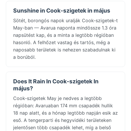
Sunshine in Cook-szigetek in május
Sötét, borongós napok uralják Cook-szigetek-t
May-ban — Avarua naponta mindössze 1.3 óra
napsütést kap, és a minta a legtöbb régióban
hasonló. A felhőzet vastag és tartós, még a
naposabb területek is nehezen szabadulnak ki
a borúból.
Does It Rain In Cook-szigetek In
május?
Cook-szigetek May je nedves a legtöbb
régióban: Avaruaban 174 mm csapadék hullik
18 nap alatt, és a hónap legtöbb napján esik az
eső. A tengerparti és hegyvidéki területeken
jelentősen több csapadék lehet, míg a belső