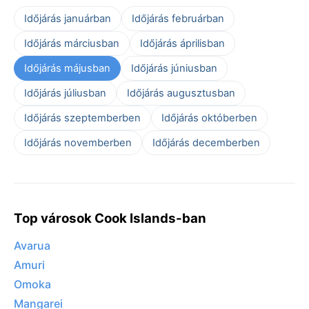
Időjárás januárban
Időjárás februárban
Időjárás márciusban
Időjárás áprilisban
Időjárás májusban
Időjárás júniusban
Időjárás júliusban
Időjárás augusztusban
Időjárás szeptemberben
Időjárás októberben
Időjárás novemberben
Időjárás decemberben
Top városok Cook Islands-ban
Avarua
Amuri
Omoka
Mangarei