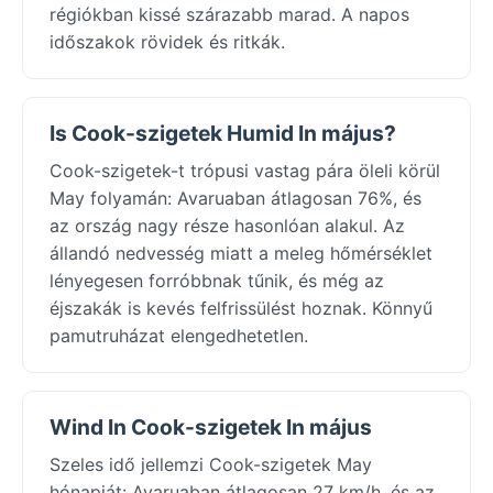
régiókban kissé szárazabb marad. A napos
időszakok rövidek és ritkák.
Is Cook-szigetek Humid In május?
Cook-szigetek-t trópusi vastag pára öleli körül
May folyamán: Avaruaban átlagosan 76%, és
az ország nagy része hasonlóan alakul. Az
állandó nedvesség miatt a meleg hőmérséklet
lényegesen forróbbnak tűnik, és még az
éjszakák is kevés felfrissülést hoznak. Könnyű
pamutruházat elengedhetetlen.
Wind In Cook-szigetek In május
Szeles idő jellemzi Cook-szigetek May
hónapját: Avaruaban átlagosan 27 km/h, és az