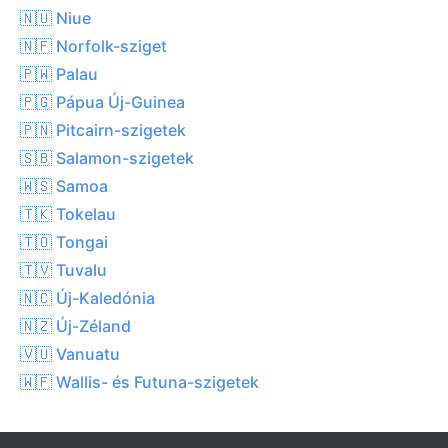
🇳🇺 Niue
🇳🇫 Norfolk-sziget
🇵🇼 Palau
🇵🇬 Pápua Új-Guinea
🇵🇳 Pitcairn-szigetek
🇸🇧 Salamon-szigetek
🇼🇸 Samoa
🇹🇰 Tokelau
🇹🇴 Tongai
🇹🇻 Tuvalu
🇳🇨 Új-Kaledónia
🇳🇿 Új-Zéland
🇻🇺 Vanuatu
🇼🇫 Wallis- és Futuna-szigetek