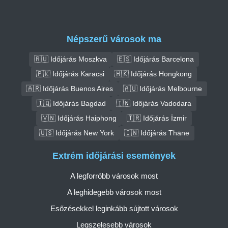
Népszerű városok ma
🇷🇺 Időjárás Moszkva
🇪🇸 Időjárás Barcelona
🇵🇰 Időjárás Karacsi
🇭🇰 Időjárás Hongkong
🇦🇷 Időjárás Buenos Aires
🇦🇺 Időjárás Melbourne
🇮🇶 Időjárás Bagdad
🇮🇳 Időjárás Vadodara
🇻🇳 Időjárás Haiphong
🇹🇷 Időjárás İzmir
🇺🇸 Időjárás New York
🇮🇳 Időjárás Thāne
Extrém időjárási események
A legforróbb városok most
A leghidegebb városok most
Esőzésekkel leginkább sújtott városok
Legszelesebb városok