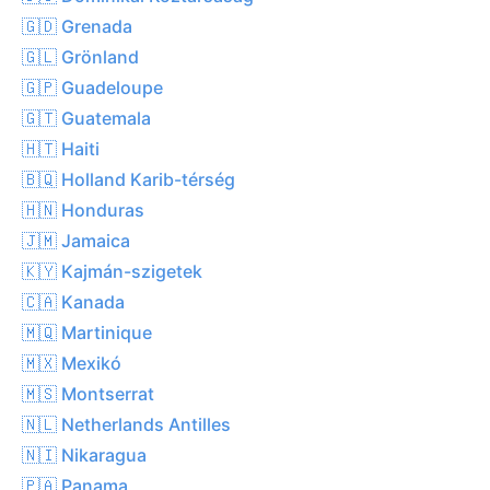
🇬🇩 Grenada
🇬🇱 Grönland
🇬🇵 Guadeloupe
🇬🇹 Guatemala
🇭🇹 Haiti
🇧🇶 Holland Karib-térség
🇭🇳 Honduras
🇯🇲 Jamaica
🇰🇾 Kajmán-szigetek
🇨🇦 Kanada
🇲🇶 Martinique
🇲🇽 Mexikó
🇲🇸 Montserrat
🇳🇱 Netherlands Antilles
🇳🇮 Nikaragua
🇵🇦 Panama