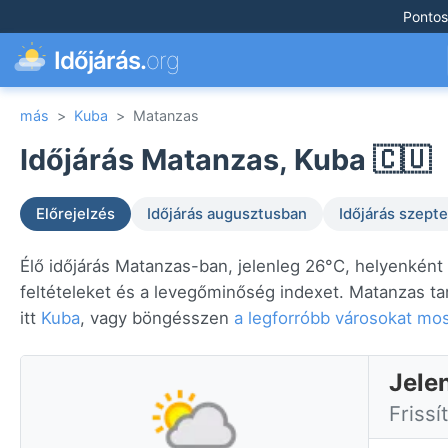
Pontos
Időjárás.
org
más
>
Kuba
>
Matanzas
Időjárás Matanzas, Kuba 🇨🇺
Előrejelzés
Időjárás augusztusban
Időjárás szep
Élő időjárás Matanzas-ban, jelenleg 26°C, helyenként
feltételeket és a levegőminőség indexet. Matanzas ta
itt
Kuba
, vagy böngésszen
a legforróbb városokat mo
Jele
Frissí