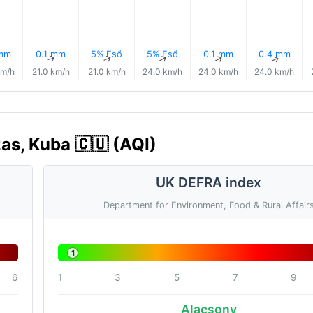
 mm
0.1 mm
5% Eső
5% Eső
0.1 mm
0.4 mm
↑
↑
↑
↑
↑
↑
km/h
21.0 km/h
21.0 km/h
24.0 km/h
24.0 km/h
24.0 km/h
as, Kuba 🇨🇺 (AQI)
UK DEFRA index
Department for Environment, Food & Rural Affair
1
6
1
3
5
7
9
Alacsony