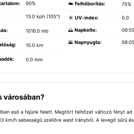
tartalom:
90%
☁️
Felhőborítás:
75%
:
13.0 kph (105°)
☀️
UV-index:
0.0
🌅
Napkelte:
06:5
ás:
1016.0 mb
🌇
Napnyugta:
08:0
atóság:
10.0 km
padék:
0.0 mm
as városában?
en eső a fejünk felett. Megtört felhőzet változó fényt a
13 km/h sebességű szellőre west irányból. A levegő sűrű és