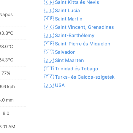
🇰🇳 Saint Kitts és Nevis
🇱🇨 Saint Lucia
Napos
Napos
🇲🇫 Saint Martin
🇻🇨 Saint Vincent, Grenadines
33.8°C
33.3°C
🇧🇱 Saint-Barthélemy
🇵🇲 Saint-Pierre és Miquelon
28.0°C
27.6°C
🇸🇻 Salvador
24.3°C
24.1°C
🇸🇽 Sint Maarten
🇹🇹 Trinidad és Tobago
77%
77%
🇹🇨 Turks- és Caicos-szigetek
🇺🇸 USA
6.6 kph
24.1 kph
3.0 mm
7.5 mm
8.0
8.0
7:01 AM
07:01 AM