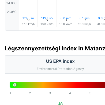
24.0°C
21.0°C
11% Eső
11% Eső
0.0 mm
0.1 mm
0.8
↑
↑
↑
↑
17.0 km/h
18.0 km/h
19.0 km/h
19.0 km/h
20.0 
Légszennyezettségi index in Matanz
US EPA index
Environmental Protection Agency
1
1
2
3
4
5
Jó