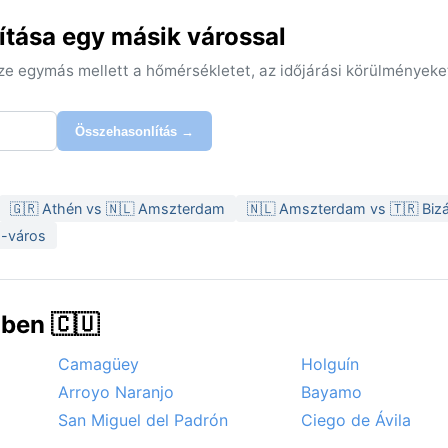
tása egy másik várossal
sze egymás mellett a hőmérsékletet, az időjárási körülményeke
Összehasonlítás →
🇬🇷 Athén vs 🇳🇱 Amszterdam
🇳🇱 Amszterdam vs 🇹🇷 Biz
h-város
ben 🇨🇺
Camagüey
Holguín
Arroyo Naranjo
Bayamo
San Miguel del Padrón
Ciego de Ávila