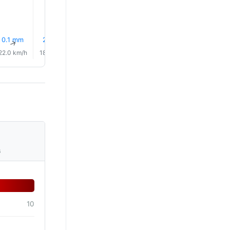
25.0°
25.0°
25.0°
0.1 mm
2.1 mm
1.8 mm
1.2 mm
0.3 mm
14% Es
↑
↑
↑
↑
↑
↑
22.0 km/h
18.0 km/h
15.0 km/h
14.0 km/h
13.0 km/h
13.0 km/
s
10