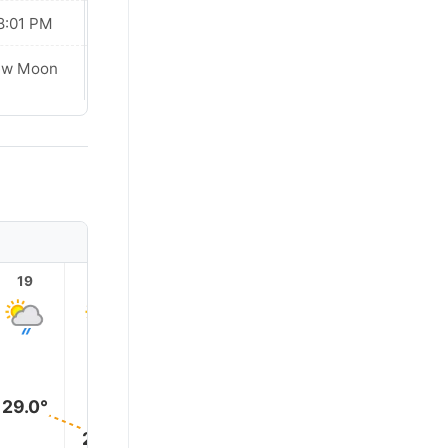
8:01 PM
08:01 PM
ew Moon
New Moon
19
20
21
22
23
29.0°
26.0°
26.0°