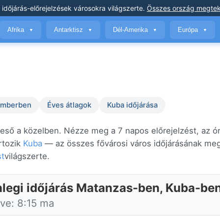
 időjárás-előrejelzések
városokra világszerte
.
Összes ország megtek
Afrika
Antarktisz
Dél-Amerika
Európa
▼
▼
▼
▼
temberben
Éves átlagok
Kuba időjárása
 eső a közelben. Nézze meg a 7 napos előrejelzést, az ó
rtozik
Kuba
— az összes fővárosi város időjárásának me
st
világszerte.
nlegi időjárás Matanzas-ben, Kuba-be
tve: 8:15 ma