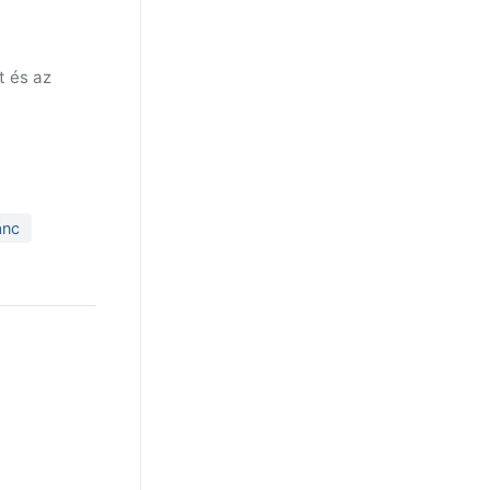
t és az
ánc