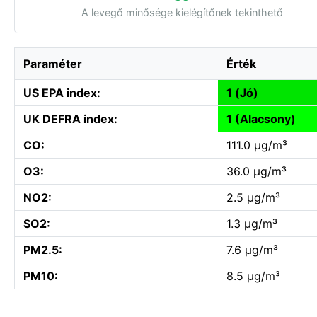
A levegő minősége kielégítőnek tekinthető
Paraméter
Érték
US EPA index:
1 (Jó)
UK DEFRA index:
1 (Alacsony)
CO:
111.0 µg/m³
O3:
36.0 µg/m³
NO2:
2.5 µg/m³
SO2:
1.3 µg/m³
PM2.5:
7.6 µg/m³
PM10:
8.5 µg/m³