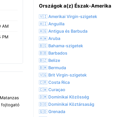
Országok a(z) Észak-Amerika
🇻🇮 Amerikai Virgin-szigetek
🇦🇮 Anguilla
9 AM
🇦🇬 Antigua és Barbuda
5 PM
🇦🇼 Aruba
🇧🇸 Bahama-szigetek
🇧🇧 Barbados
🇧🇿 Belize
🇧🇲 Bermuda
🇻🇬 Brit Virgin-szigetek
🇨🇷 Costa Rica
🇨🇼 Curaçao
🇩🇲 Dominikai Közösség
d Matanzas
🇩🇴 Dominikai Köztársaság
 fojtogató
🇬🇩 Grenada