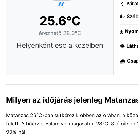
💧
Pára
25.6°C
🌬️
Szél
🌡️
Nyom
érezhető 28.3°C
Helyenként eső a közelben
👁️
Láth
🌧️
Csa
Milyen az időjárás jelenleg Matanz
Matanzas 26°C-ban sütkérezik ebben az órában, a közelb
felett. A hőérzet valamivel magasabb, 28°C. Számítson 
90%-nál.