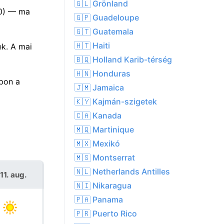
🇬🇱 Grönland
(0) — ma
🇬🇵 Guadeloupe
🇬🇹 Guatemala
🇭🇹 Haiti
ek. A mai
🇧🇶 Holland Karib-térség
🇭🇳 Honduras
apon a
🇯🇲 Jamaica
🇰🇾 Kajmán-szigetek
🇨🇦 Kanada
🇲🇶 Martinique
🇲🇽 Mexikó
🇲🇸 Montserrat
🇳🇱 Netherlands Antilles
11. aug.
Sze 12. aug.
🇳🇮 Nikaragua
🇵🇦 Panama
🇵🇷 Puerto Rico