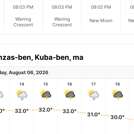
08:03 PM
08:03 PM
08:02 PM
0
Waning
Waning
New Moon
N
Crescent
Crescent
anzas-ben, Kuba-ben, ma
ay, August 06, 2026
3
14
15
16
17
18
32.0°
0°
32.0°
32.0°
31.0°
30.0°