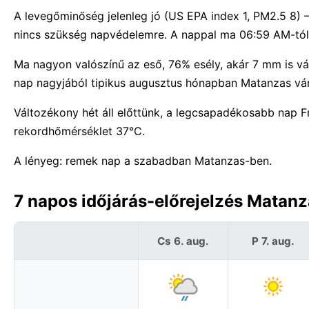
A levegőminőség jelenleg jó (US EPA index 1, PM2.5 8)
nincs szükség napvédelemre. A nappal ma 06:59 AM-tól 0
Ma nagyon valószínű az eső, 76% esély, akár 7 mm is vá
nap nagyjából tipikus augusztus hónapban Matanzas vá
Változékony hét áll előttünk, a legcsapadékosabb nap 
rekordhőmérséklet 37°C.
A lényeg: remek nap a szabadban Matanzas-ben.
7 napos időjárás-előrejelzés Matan
Cs 6. aug.
P 7. aug.