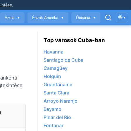
intése
.
🌐
Ázsia
Észak-Amerika
Óceánia
▾
▼
▼
▼
Top városok Cuba-ban
Havanna
Santiago de Cuba
Camagüey
Holguín
ránkénti
Guantánamo
gtekintése
Santa Clara
Arroyo Naranjo
Bayamo
n
Pinar del Río
Fontanar