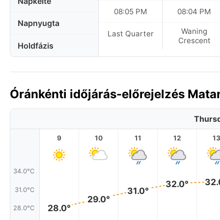
Napkelte
08:05 PM
08:04 PM
Napnyugta
Waning
Last Quarter
Crescent
Holdfázis
Óránkénti időjárás-előrejelzés Mat
Thursd
9
10
11
12
1
34.0°C
32.
32.0°
31.0°
31.0°C
29.0°
28.0°
28.0°C