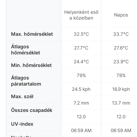
Helyenként eső
Napos
a közelben
Max. hőmérséklet
32.5°C
33.7°C
Átlagos
27.7°C
27.6°C
hőmérséklet
24.4°C
23.9°C
Min. hőmérséklet
79%
78%
Átlagos
páratartalom
24.5 kph
16.9 kph
Max. szél
7.2 mm
13.7 mm
Összes csapadék
12.0
12.0
UV-index
06:59 AM
06:59 AM