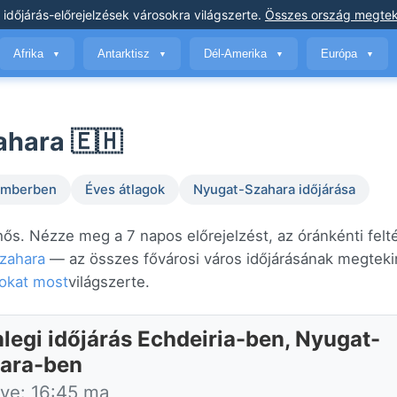
 időjárás-előrejelzések
városokra világszerte
.
Összes ország megtek
Afrika
Antarktisz
Dél-Amerika
Európa
▼
▼
▼
▼
ahara 🇪🇭
temberben
Éves átlagok
Nyugat-Szahara időjárása
hős. Nézze meg a 7 napos előrejelzést, az óránkénti felt
zahara
— az összes fővárosi város időjárásának megtekin
sokat most
világszerte.
nlegi időjárás Echdeiria-ben, Nyugat-
ara-ben
tve: 16:45 ma