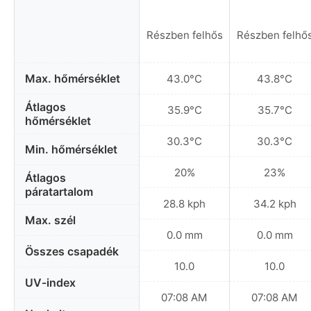
Részben felhős
Részben felhő
Max. hőmérséklet
43.0°C
43.8°C
Átlagos
35.9°C
35.7°C
hőmérséklet
30.3°C
30.3°C
Min. hőmérséklet
20%
23%
Átlagos
páratartalom
28.8 kph
34.2 kph
Max. szél
0.0 mm
0.0 mm
Összes csapadék
10.0
10.0
UV-index
07:08 AM
07:08 AM