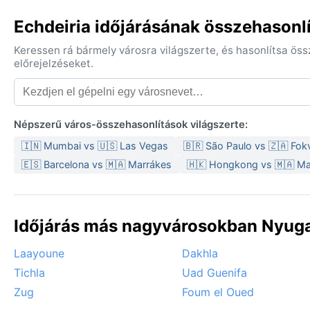
Echdeiria időjárásának összehasonl
Keressen rá bármely városra világszerte, és hasonlítsa ös
előrejelzéseket.
Népszerű város-összehasonlítások világszerte:
🇮🇳 Mumbai vs 🇺🇸 Las Vegas
🇧🇷 São Paulo vs 🇿🇦 Fok
🇪🇸 Barcelona vs 🇲🇦 Marrákes
🇭🇰 Hongkong vs 🇲🇦 Ma
Időjárás más nagyvárosokban Nyuga
Laayoune
Dakhla
Tichla
Uad Guenifa
Zug
Foum el Oued