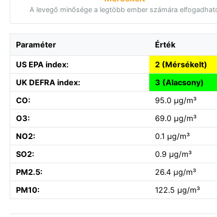
A levegő minősége a legtöbb ember számára elfogadhat
Paraméter
Érték
US EPA index:
2 (Mérsékelt)
UK DEFRA index:
3 (Alacsony)
CO:
95.0 µg/m³
O3:
69.0 µg/m³
NO2:
0.1 µg/m³
SO2:
0.9 µg/m³
PM2.5:
26.4 µg/m³
PM10:
122.5 µg/m³