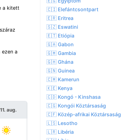
🇪🇬 Egyiptom
a kitett
🇨🇮 Elefántcsontpart
🇪🇷 Eritrea
🇸🇿 Eswatini
 száraz
🇪🇹 Etiópia
🇬🇦 Gabon
 ezen a
🇬🇲 Gambia
🇬🇭 Ghána
🇬🇳 Guinea
🇨🇲 Kamerun
🇰🇪 Kenya
🇨🇩 Kongó - Kinshasa
🇨🇬 Kongói Köztársaság
11. aug.
Sze 12. aug.
🇨🇫 Közép-afrikai Köztársaság
🇱🇸 Lesotho
🇱🇷 Libéria