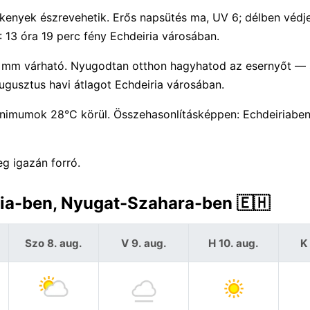
enyek észrevehetik. Erős napsütés ma, UV 6; délben védje 
 13 óra 19 perc fény Echdeiria városában.
 0 mm várható. Nyugodtan otthon hagyhatod az esernyőt —
ugusztus havi átlagot Echdeiria városában.
imumok 28°C körül. Összehasonlításképpen: Echdeiriaben
eg igazán forró.
ria-ben, Nyugat-Szahara-ben 🇪🇭
Szo 8. aug.
V 9. aug.
H 10. aug.
K 