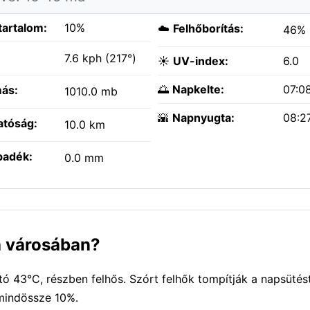
tartalom:
10%
☁️
Felhőborítás:
46%
:
7.6 kph (217°)
☀️
UV-index:
6.0
🌅
Napkelte:
07:0
ás:
1010.0 mb
🌇
Napnyugta:
08:2
atóság:
10.0 km
padék:
0.0 mm
ia városában?
 43°C, részben felhős. Szórt felhők tompítják a napsütés
 mindössze 10%.