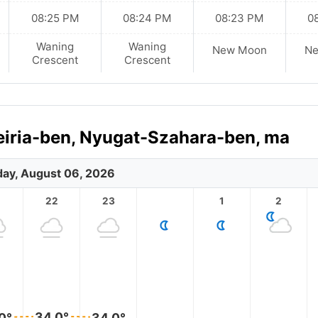
08:25 PM
08:24 PM
08:23 PM
0
Waning
Waning
New Moon
N
Crescent
Crescent
deiria-ben, Nyugat-Szahara-ben, ma
ay, August 06, 2026
1
22
23
1
2
34.0°
0°
34.0°