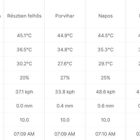
s
Részben felhős
Porvihar
Napos
45.1°C
44.9°C
44.5°C
36.5°C
34.8°C
35.3°C
30.2°C
27.6°C
29.1°C
20%
27%
25%
37.1 kph
33.8 kph
48.6 kph
4
0.0 mm
0.4 mm
0.6 mm
10.0
10.0
10.0
07:09 AM
07:09 AM
07:10 AM
0