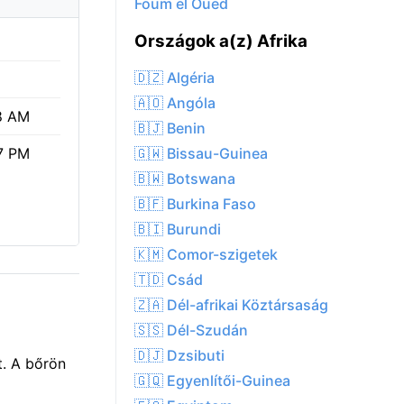
Foum el Oued
Országok a(z) Afrika
🇩🇿 Algéria
🇦🇴 Angóla
8 AM
🇧🇯 Benin
🇬🇼 Bissau-Guinea
7 PM
🇧🇼 Botswana
🇧🇫 Burkina Faso
🇧🇮 Burundi
🇰🇲 Comor-szigetek
🇹🇩 Csád
🇿🇦 Dél-afrikai Köztársaság
🇸🇸 Dél-Szudán
🇩🇯 Dzsibuti
t. A bőrön
🇬🇶 Egyenlítői-Guinea