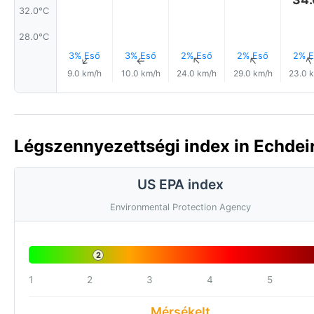
32.0°C
28.0°C
3% Eső
3% Eső
2% Eső
2% Eső
2% E
↑
↑
↑
↑
9.0 km/h
10.0 km/h
24.0 km/h
29.0 km/h
23.0 
Légszennyezettségi index in Echdeir
US EPA index
Environmental Protection Agency
2
1
2
3
4
5
Mérsékelt