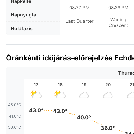
Napkelte
08:27 PM
08:26 PM
Napnyugta
Waning
Last Quarter
Crescent
Holdfázis
Óránkénti időjárás-előrejelzés Ech
Thursd
17
18
19
20
2
45.0°C
43.0°
43.0°
41.0°C
40.0°
36.0°
36.0°C
34.