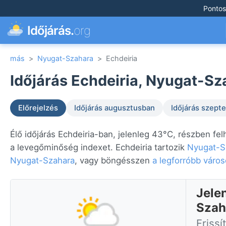
Pontos
Időjárás.
org
más
>
Nyugat-Szahara
>
Echdeiria
Időjárás Echdeiria, Nyugat-Sz
Előrejelzés
Időjárás augusztusban
Időjárás szep
Élő időjárás Echdeiria-ban, jelenleg 43°C, részben fel
a levegőminőség indexet. Echdeiria tartozik
Nyugat-S
Nyugat-Szahara
, vagy böngésszen
a legforróbb váro
Jele
Szah
Frissí