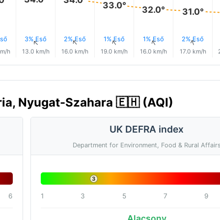
33.0°
32.0°
31.0°
ső
3% Eső
2% Eső
1% Eső
1% Eső
2% Eső
↑
↑
↑
↑
↑
↑
km/h
13.0 km/h
16.0 km/h
19.0 km/h
16.0 km/h
17.0 km/h
ia, Nyugat-Szahara 🇪🇭 (AQI)
UK DEFRA index
Department for Environment, Food & Rural Affair
3
6
1
3
5
7
9
Alacsony