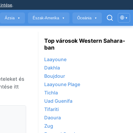
intése
.
🌐
Ázsia
Észak-Amerika
Óceánia
▾
▼
▼
▼
Top városok Western Sahara-
ban
Laayoune
Dakhla
Boujdour
ételeket és
Laayoune Plage
tése itt
Tichla
Uad Guenifa
Tifariti
Daoura
Zug