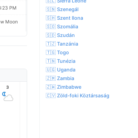
🇸🇱 Sierra Leone
8:23 PM
08:22 PM
🇸🇳 Szenegál
🇸🇭 Szent Ilona
ew Moon
New Moon
🇸🇴 Szomália
🇸🇩 Szudán
🇹🇿 Tanzánia
🇹🇬 Togo
🇹🇳 Tunézia
🇺🇬 Uganda
🇿🇲 Zambia
🇿🇼 Zimbabwe
3
4
5
6
7
8
🇨🇻 Zöld-foki Köztársaság