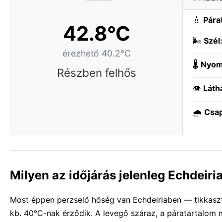
💧
Pára
42.8°C
🌬️
Szél
érezhető 40.2°C
🌡️
Nyom
Részben felhős
👁️
Láth
🌧️
Csa
Milyen az időjárás jelenleg Echdeir
Most éppen perzselő hőség van Echdeiriaben — tikkasztó
kb. 40°C-nak érződik. A levegő száraz, a páratartalom