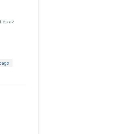
t és az
icago