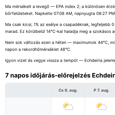
Ma mérsékelt a levegő — EPA index 2; a különösen érzék
bőrfelületeket. Napkelte 07:08 AM, napnyugta 08:27 PM:
Ma csak kicsi, 1% az esélye a csapadéknak, legfeljebb
marad. Ez körülbelül 14°C-kal haladja meg a szokásos a
Nem sok változás ezen a héten — maximumok 44°C, min
napon a rekordhőmérséklet 48°C.
Igyon vizet és vegye vissza a tempót — Echdeiria jelenl
7 napos időjárás-előrejelzés Echdei
Cs 6. aug.
P 7. aug.