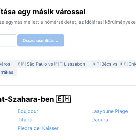
ítása egy másik várossal
sze egymás mellett a hőmérsékletet, az időjárási körülményeke
Összehasonlítás →
város
🇧🇷 São Paulo vs 🇵🇹 Lisszabon
🇦🇹 Bécs vs 🇺🇸 Ch
rrákes
t-Szahara-ben 🇪🇭
Boujdour
Laayoune Plage
Tifariti
Daoura
Piedra del Kaisser