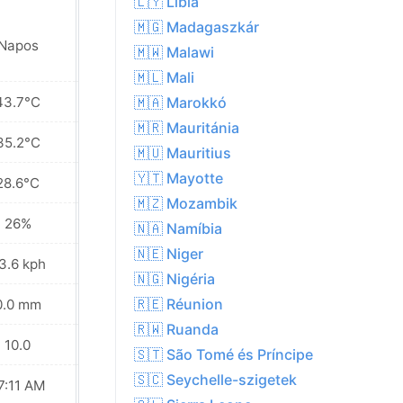
🇱🇾 Líbia
🇲🇬 Madagaszkár
Napos
Napos
🇲🇼 Malawi
🇲🇱 Mali
43.7°C
44.6°C
🇲🇦 Marokkó
🇲🇷 Mauritánia
35.2°C
36.9°C
🇲🇺 Mauritius
🇾🇹 Mayotte
28.6°C
30.8°C
🇲🇿 Mozambik
26%
21%
🇳🇦 Namíbia
🇳🇪 Niger
3.6 kph
33.1 kph
🇳🇬 Nigéria
🇷🇪 Réunion
0.0 mm
0.0 mm
🇷🇼 Ruanda
10.0
10.0
🇸🇹 São Tomé és Príncipe
🇸🇨 Seychelle-szigetek
7:11 AM
07:11 AM