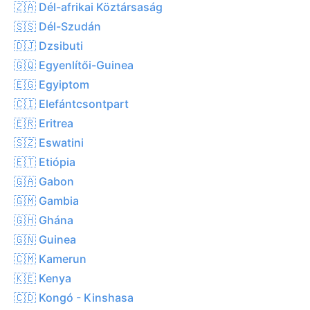
🇿🇦 Dél-afrikai Köztársaság
🇸🇸 Dél-Szudán
🇩🇯 Dzsibuti
🇬🇶 Egyenlítői-Guinea
🇪🇬 Egyiptom
🇨🇮 Elefántcsontpart
🇪🇷 Eritrea
🇸🇿 Eswatini
🇪🇹 Etiópia
🇬🇦 Gabon
🇬🇲 Gambia
🇬🇭 Ghána
🇬🇳 Guinea
🇨🇲 Kamerun
🇰🇪 Kenya
🇨🇩 Kongó - Kinshasa