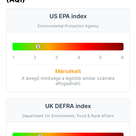
US EPA index
Environmental Protection Agency
2
1
2
3
4
5
6
Mérsékelt
A levegő minősége a legtöbb ember számára
elfogadható
UK DEFRA index
Department for Environment, Food & Rural Affairs