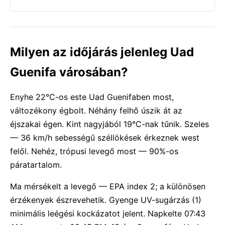
Milyen az időjárás jelenleg Uad
Guenifa városában?
Enyhe 22°C-os este Uad Guenifaben most,
változékony égbolt. Néhány felhő úszik át az
éjszakai égen. Kint nagyjából 19°C-nak tűnik. Szeles
— 36 km/h sebességű széllökések érkeznek west
felől. Nehéz, trópusi levegő most — 90%-os
páratartalom.
Ma mérsékelt a levegő — EPA index 2; a különösen
érzékenyek észrevehetik. Gyenge UV-sugárzás (1)
minimális leégési kockázatot jelent. Napkelte 07:43