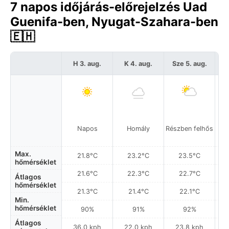
7 napos időjárás-előrejelzés Uad
Guenifa-ben, Nyugat-Szahara-ben
🇪🇭
H 3. aug.
K 4. aug.
Sze 5. aug.
C
Napos
Homály
Részben felhős
Max.
21.8°C
23.2°C
23.5°C
hőmérséklet
21.6°C
22.3°C
22.7°C
Átlagos
hőmérséklet
21.3°C
21.4°C
22.1°C
Min.
hőmérséklet
90%
91%
92%
Átlagos
36.0 kph
22.0 kph
23.8 kph