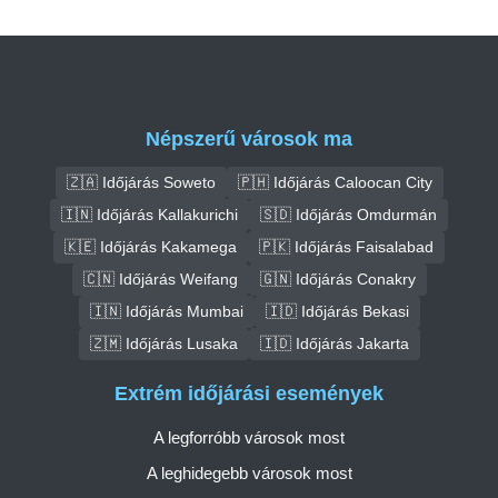
Népszerű városok ma
🇿🇦 Időjárás Soweto
🇵🇭 Időjárás Caloocan City
🇮🇳 Időjárás Kallakurichi
🇸🇩 Időjárás Omdurmán
🇰🇪 Időjárás Kakamega
🇵🇰 Időjárás Faisalabad
🇨🇳 Időjárás Weifang
🇬🇳 Időjárás Conakry
🇮🇳 Időjárás Mumbai
🇮🇩 Időjárás Bekasi
🇿🇲 Időjárás Lusaka
🇮🇩 Időjárás Jakarta
Extrém időjárási események
A legforróbb városok most
A leghidegebb városok most