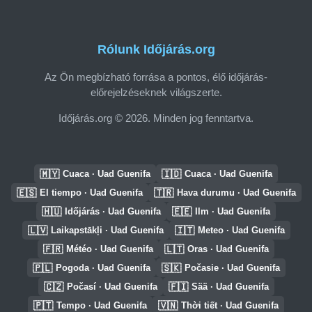
Rólunk Időjárás.org
Az Ön megbízható forrása a pontos, élő időjárás-
előrejelzéseknek világszerte.
Időjárás.org © 2026. Minden jog fenntartva.
🇲🇾
🇮🇩
Cuaca · Uad Guenifa
Cuaca · Uad Guenifa
🇪🇸
🇹🇷
El tiempo · Uad Guenifa
Hava durumu · Uad Guenifa
🇭🇺
🇪🇪
Időjárás · Uad Guenifa
Ilm · Uad Guenifa
🇱🇻
🇮🇹
Laikapstākļi · Uad Guenifa
Meteo · Uad Guenifa
🇫🇷
🇱🇹
Météo · Uad Guenifa
Oras · Uad Guenifa
🇵🇱
🇸🇰
Pogoda · Uad Guenifa
Počasie · Uad Guenifa
🇨🇿
🇫🇮
Počasí · Uad Guenifa
Sää · Uad Guenifa
🇵🇹
🇻🇳
Tempo · Uad Guenifa
Thời tiết · Uad Guenifa