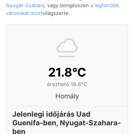
Nyugat-Szahara
, vagy böngésszen
a legforróbb
városokat most
világszerte.
21.8°C
érezhető 18.6°C
Homály
Jelenlegi időjárás Uad
Guenifa-ben, Nyugat-Szahara-
ben