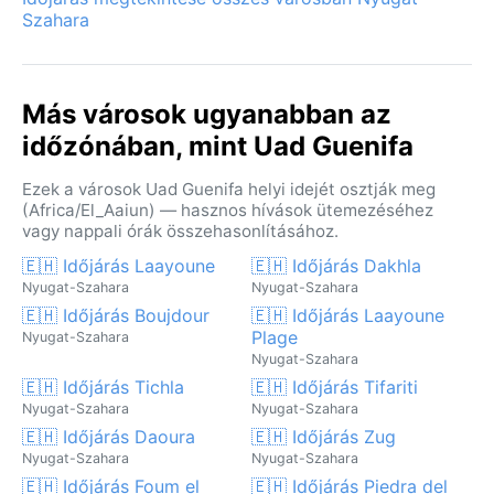
Szahara
Más városok ugyanabban az
időzónában, mint Uad Guenifa
Ezek a városok Uad Guenifa helyi idejét osztják meg
(Africa/El_Aaiun) — hasznos hívások ütemezéséhez
vagy nappali órák összehasonlításához.
🇪🇭 Időjárás Laayoune
🇪🇭 Időjárás Dakhla
Nyugat-Szahara
Nyugat-Szahara
🇪🇭 Időjárás Boujdour
🇪🇭 Időjárás Laayoune
Plage
Nyugat-Szahara
Nyugat-Szahara
🇪🇭 Időjárás Tichla
🇪🇭 Időjárás Tifariti
Nyugat-Szahara
Nyugat-Szahara
🇪🇭 Időjárás Daoura
🇪🇭 Időjárás Zug
Nyugat-Szahara
Nyugat-Szahara
🇪🇭 Időjárás Foum el
🇪🇭 Időjárás Piedra del