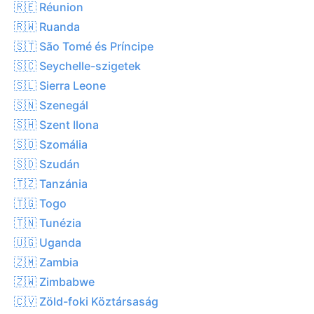
🇷🇪 Réunion
🇷🇼 Ruanda
🇸🇹 São Tomé és Príncipe
🇸🇨 Seychelle-szigetek
🇸🇱 Sierra Leone
🇸🇳 Szenegál
🇸🇭 Szent Ilona
🇸🇴 Szomália
🇸🇩 Szudán
🇹🇿 Tanzánia
🇹🇬 Togo
🇹🇳 Tunézia
🇺🇬 Uganda
🇿🇲 Zambia
🇿🇼 Zimbabwe
🇨🇻 Zöld-foki Köztársaság