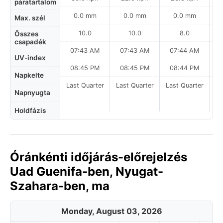
páratartalom
0.0 mm
0.0 mm
0.0 mm
Max. szél
10.0
10.0
8.0
Összes
csapadék
07:43 AM
07:43 AM
07:44 AM
UV-index
08:45 PM
08:45 PM
08:44 PM
Napkelte
Last Quarter
Last Quarter
Last Quarter
La
Napnyugta
Holdfázis
Óránkénti időjárás-előrejelzés
Uad Guenifa-ben, Nyugat-
Szahara-ben, ma
Monday, August 03, 2026