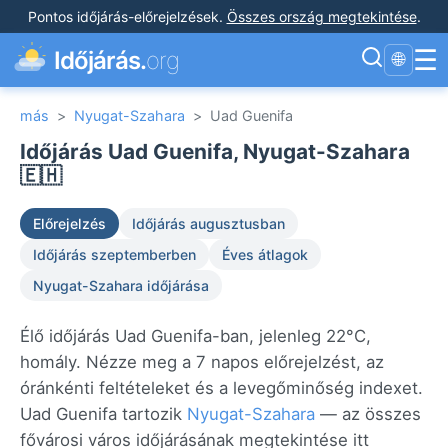
Pontos időjárás-előrejelzések
.
Összes ország megtekintése
.
☰
Időjárás.
org
🌐
más
>
Nyugat-Szahara
>
Uad Guenifa
Időjárás Uad Guenifa, Nyugat-Szahara
🇪🇭
Előrejelzés
Időjárás augusztusban
Időjárás szeptemberben
Éves átlagok
Nyugat-Szahara időjárása
Élő időjárás Uad Guenifa-ban, jelenleg 22°C,
homály. Nézze meg a 7 napos előrejelzést, az
óránkénti feltételeket és a levegőminőség indexet.
Uad Guenifa tartozik
Nyugat-Szahara
— az összes
fővárosi város időjárásának megtekintése itt