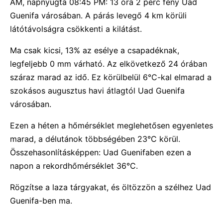
AM, napnyugta 08:45 PM: 13 óra 2 perc fény Uad
Guenifa városában. A párás levegő 4 km körüli
látótávolságra csökkenti a kilátást.
Ma csak kicsi, 13% az esélye a csapadéknak,
legfeljebb 0 mm várható. Az elkövetkező 24 órában
száraz marad az idő. Ez körülbelül 6°C-kal elmarad a
szokásos augusztus havi átlagtól Uad Guenifa
városában.
Ezen a héten a hőmérséklet meglehetősen egyenletes
marad, a délutánok többségében 23°C körül.
Összehasonlításképpen: Uad Guenifaben ezen a
napon a rekordhőmérséklet 36°C.
Rögzítse a laza tárgyakat, és öltözzön a szélhez Uad
Guenifa-ben ma.