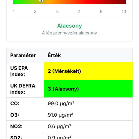
3
1
3
5
7
9
10
Alacsony
A légszennyezés alacsony
Paraméter
Érték
US EPA
2 (Mérsékelt)
index:
UK DEFRA
3 (Alacsony)
index:
CO:
99.0 µg/m³
O3:
91.0 µg/m³
NO2:
0.6 µg/m³
SO2:
0.9 µg/m³