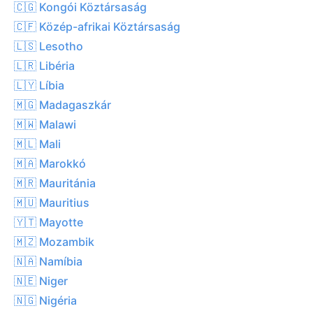
🇨🇬 Kongói Köztársaság
🇨🇫 Közép-afrikai Köztársaság
🇱🇸 Lesotho
🇱🇷 Libéria
🇱🇾 Líbia
🇲🇬 Madagaszkár
🇲🇼 Malawi
🇲🇱 Mali
🇲🇦 Marokkó
🇲🇷 Mauritánia
🇲🇺 Mauritius
🇾🇹 Mayotte
🇲🇿 Mozambik
🇳🇦 Namíbia
🇳🇪 Niger
🇳🇬 Nigéria