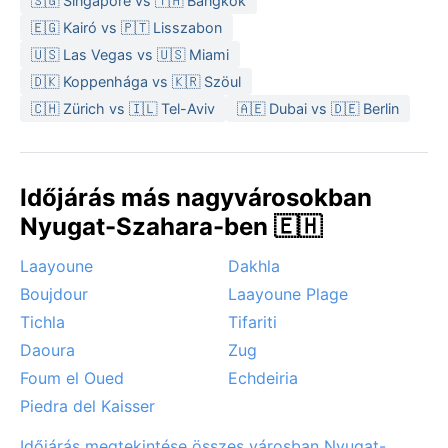
🇸🇬 Singapore vs 🇹🇭 Bangkok
🇪🇬 Kairó vs 🇵🇹 Lisszabon
🇺🇸 Las Vegas vs 🇺🇸 Miami
🇩🇰 Koppenhága vs 🇰🇷 Szöul
🇨🇭 Zürich vs 🇮🇱 Tel-Aviv
🇦🇪 Dubai vs 🇩🇪 Berlin
Időjárás más nagyvárosokban
Nyugat-Szahara-ben 🇪🇭
Laayoune
Dakhla
Boujdour
Laayoune Plage
Tichla
Tifariti
Daoura
Zug
Foum el Oued
Echdeiria
Piedra del Kaisser
Időjárás megtekintése összes városban Nyugat-