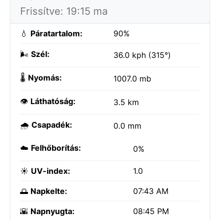
Frissítve: 19:15 ma
💧
Páratartalom:
90%
🌬️
Szél:
36.0 kph (315°)
🌡️
Nyomás:
1007.0 mb
👁️
Láthatóság:
3.5 km
🌧️
Csapadék:
0.0 mm
☁️
Felhőborítás:
0%
☀️
UV-index:
1.0
🌅
Napkelte:
07:43 AM
🌇
Napnyugta:
08:45 PM