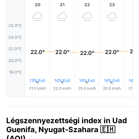
20
21
22
23
25.0°C
24.0°C
22.0°C
22.
22.0°
22.0°
22.0°
22.0°
20.0°C
19.0°C
13% Eső
14% Eső
14% Eső
14% Eső
14% 
↑
↑
↑
↑
31.0 km/h
23.0 km/h
20.0 km/h
20.0 km/h
21.0 
Légszennyezettségi index in Uad
Guenifa, Nyugat-Szahara 🇪🇭
(AQI)