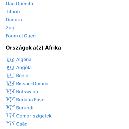
Uad Guenifa
Tifariti
Daoura
Zug
Foum el Oued
Országok a(z) Afrika
🇩🇿 Algéria
🇦🇴 Angóla
🇧🇯 Benin
🇬🇼 Bissau-Guinea
🇧🇼 Botswana
🇧🇫 Burkina Faso
🇧🇮 Burundi
🇰🇲 Comor-szigetek
🇹🇩 Csád