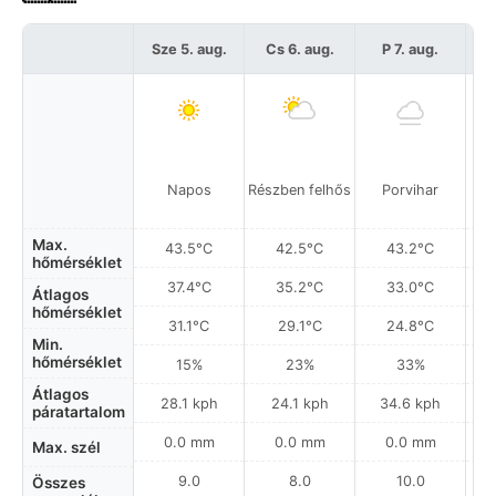
Sze 5. aug.
Cs 6. aug.
P 7. aug.
S
Napos
Részben felhős
Porvihar
Max.
43.5°C
42.5°C
43.2°C
hőmérséklet
37.4°C
35.2°C
33.0°C
Átlagos
hőmérséklet
31.1°C
29.1°C
24.8°C
Min.
hőmérséklet
15%
23%
33%
Átlagos
28.1 kph
24.1 kph
34.6 kph
páratartalom
0.0 mm
0.0 mm
0.0 mm
Max. szél
9.0
8.0
10.0
Összes