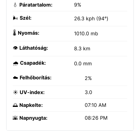
💧
Páratartalom:
9%
🌬️
Szél:
26.3 kph (94°)
🌡️
Nyomás:
1010.0 mb
👁️
Láthatóság:
8.3 km
🌧️
Csapadék:
0.0 mm
☁️
Felhőborítás:
2%
☀️
UV-index:
3.0
🌅
Napkelte:
07:10 AM
🌇
Napnyugta:
08:26 PM