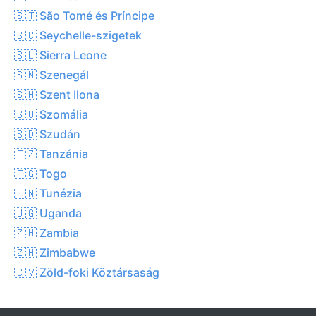
🇸🇹 São Tomé és Príncipe
🇸🇨 Seychelle-szigetek
🇸🇱 Sierra Leone
🇸🇳 Szenegál
🇸🇭 Szent Ilona
🇸🇴 Szomália
🇸🇩 Szudán
🇹🇿 Tanzánia
🇹🇬 Togo
🇹🇳 Tunézia
🇺🇬 Uganda
🇿🇲 Zambia
🇿🇼 Zimbabwe
🇨🇻 Zöld-foki Köztársaság