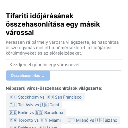
Tifariti időjárásának
összehasonlítása egy másik
várossal
Keressen rá bármely városra világszerte, és hasonlítsa
össze egymás mellett a hőmérsékletet, az időjárási
körülményeket és az előrejelzéseket.
Összehasonlítás →
Népszerű város-összehasonlítások világszerte:
🇸🇪 Stockholm vs 🇺🇸 San Francisco
🇮🇱 Tel-Aviv vs 🇮🇳 Delhi
🇩🇪 Berlin vs 🇪🇸 Barcelona
🇨🇦 Toronto vs 🇺🇸 Miami
🇮🇹 Milánó vs 🇹🇷 Bizánc
🇨🇳 Peking vs 🇺🇸 Miami