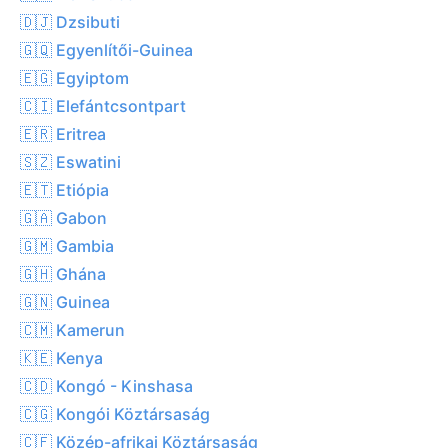
🇩🇯 Dzsibuti
🇬🇶 Egyenlítői-Guinea
🇪🇬 Egyiptom
🇨🇮 Elefántcsontpart
🇪🇷 Eritrea
🇸🇿 Eswatini
🇪🇹 Etiópia
🇬🇦 Gabon
🇬🇲 Gambia
🇬🇭 Ghána
🇬🇳 Guinea
🇨🇲 Kamerun
🇰🇪 Kenya
🇨🇩 Kongó - Kinshasa
🇨🇬 Kongói Köztársaság
🇨🇫 Közép-afrikai Köztársaság