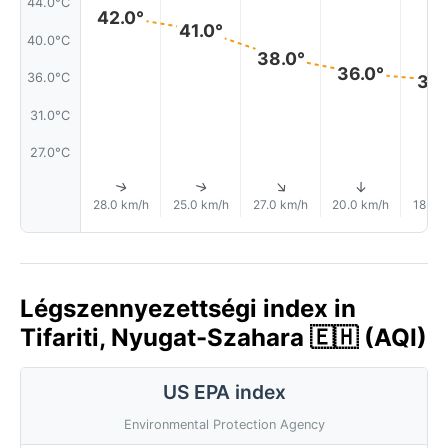
44.0°C
42.0°
41.0°
40.0°C
38.0°
36.0°
36.0°C
35.
31.0°C
27.0°C
↑
↑
↑
↑
28.0 km/h
25.0 km/h
27.0 km/h
20.0 km/h
18.0 
Légszennyezettségi index in
Tifariti, Nyugat-Szahara 🇪🇭 (AQI)
US EPA index
Environmental Protection Agency