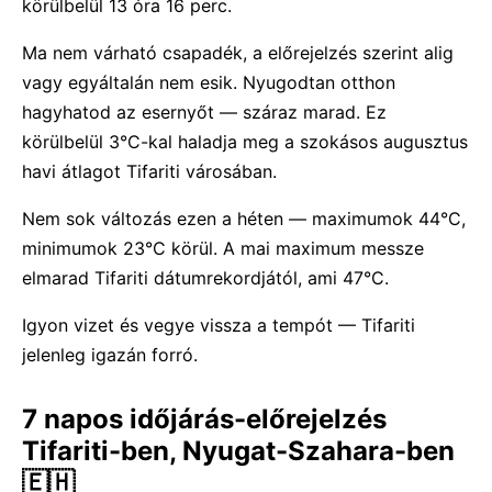
körülbelül 13 óra 16 perc.
Ma nem várható csapadék, a előrejelzés szerint alig
vagy egyáltalán nem esik. Nyugodtan otthon
hagyhatod az esernyőt — száraz marad. Ez
körülbelül 3°C-kal haladja meg a szokásos augusztus
havi átlagot Tifariti városában.
Nem sok változás ezen a héten — maximumok 44°C,
minimumok 23°C körül. A mai maximum messze
elmarad Tifariti dátumrekordjától, ami 47°C.
Igyon vizet és vegye vissza a tempót — Tifariti
jelenleg igazán forró.
7 napos időjárás-előrejelzés
Tifariti-ben, Nyugat-Szahara-ben
🇪🇭