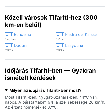
Közeli városok Tifariti-hez (300
km-en belül)
🇪🇭 Echdeiria
🇪🇭 Piedra del Kaisser
120 km
171 km
🇪🇭 Daoura
🇪🇭 Laayoune
282 km
283 km
Időjárás Tifariti-ben — Gyakran
ismételt kérdések
Milyen az időjárás Tifariti-ben most?
Most Tifariti-ben, Nyugat-Szahara-ben, 44°C van,
napos. A páratartalom 9%, a szél sebessége 26 km/h.
Az érzett hőmérséklet 37°C.