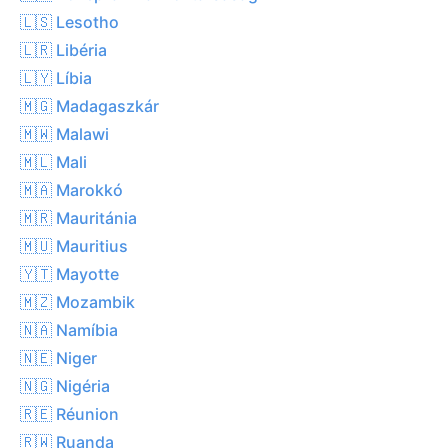
🇱🇸 Lesotho
🇱🇷 Libéria
🇱🇾 Líbia
🇲🇬 Madagaszkár
🇲🇼 Malawi
🇲🇱 Mali
🇲🇦 Marokkó
🇲🇷 Mauritánia
🇲🇺 Mauritius
🇾🇹 Mayotte
🇲🇿 Mozambik
🇳🇦 Namíbia
🇳🇪 Niger
🇳🇬 Nigéria
🇷🇪 Réunion
🇷🇼 Ruanda