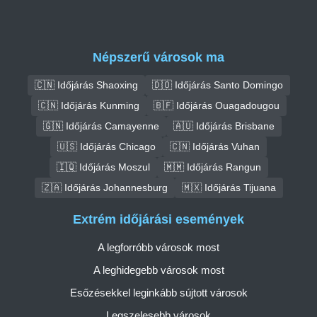
Népszerű városok ma
🇨🇳 Időjárás Shaoxing
🇩🇴 Időjárás Santo Domingo
🇨🇳 Időjárás Kunming
🇧🇫 Időjárás Ouagadougou
🇬🇳 Időjárás Camayenne
🇦🇺 Időjárás Brisbane
🇺🇸 Időjárás Chicago
🇨🇳 Időjárás Vuhan
🇮🇶 Időjárás Moszul
🇲🇲 Időjárás Rangun
🇿🇦 Időjárás Johannesburg
🇲🇽 Időjárás Tijuana
Extrém időjárási események
A legforróbb városok most
A leghidegebb városok most
Esőzésekkel leginkább sújtott városok
Legszelesebb városok