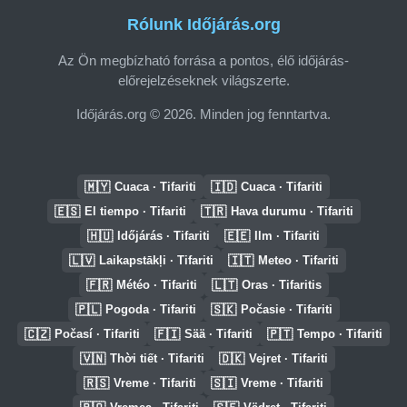
Rólunk Időjárás.org
Az Ön megbízható forrása a pontos, élő időjárás-
előrejelzéseknek világszerte.
Időjárás.org © 2026. Minden jog fenntartva.
🇲🇾
🇮🇩
Cuaca · Tifariti
Cuaca · Tifariti
🇪🇸
🇹🇷
El tiempo · Tifariti
Hava durumu · Tifariti
🇭🇺
🇪🇪
Időjárás · Tifariti
Ilm · Tifariti
🇱🇻
🇮🇹
Laikapstākļi · Tifariti
Meteo · Tifariti
🇫🇷
🇱🇹
Météo · Tifariti
Oras · Tifaritis
🇵🇱
🇸🇰
Pogoda · Tifariti
Počasie · Tifariti
🇨🇿
🇫🇮
🇵🇹
Počasí · Tifariti
Sää · Tifariti
Tempo · Tifariti
🇻🇳
🇩🇰
Thời tiết · Tifariti
Vejret · Tifariti
🇷🇸
🇸🇮
Vreme · Tifariti
Vreme · Tifariti