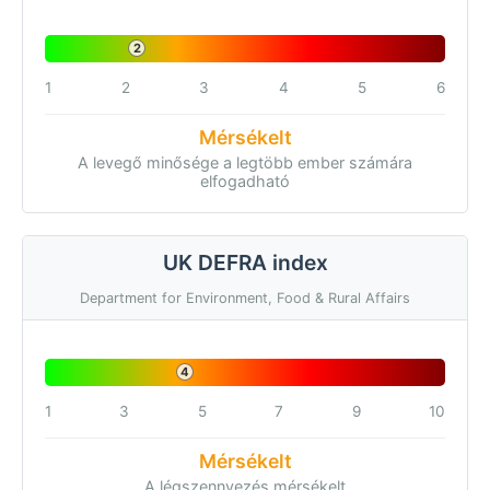
2
1
2
3
4
5
6
Mérsékelt
A levegő minősége a legtöbb ember számára
elfogadható
UK DEFRA index
Department for Environment, Food & Rural Affairs
4
1
3
5
7
9
10
Mérsékelt
A légszennyezés mérsékelt