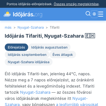
Pontos időjárás-előrejelzések
.
Összes ország megtekintése
.
☰
Időjárás.
org
🌐
más
>
Nyugat-Szahara
>
Tifariti
Időjárás Tifariti, Nyugat-Szahara 🇪🇭
Előrejelzés
Időjárás augusztusban
Időjárás szeptemberben
Éves átlagok
Nyugat-Szahara időjárása
Élő időjárás Tifariti-ban, jelenleg 44°C, napos.
Nézze meg a 7 napos előrejelzést, az óránkénti
feltételeket és a levegőminőség indexet. Tifariti
tartozik
Nyugat-Szahara
— az összes fővárosi
város időjárásának megtekintése itt
Nyugat-
Szahara
, vagy böngésszen
a legforróbb városokat