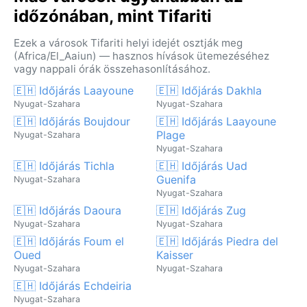
időzónában, mint Tifariti
Ezek a városok Tifariti helyi idejét osztják meg
(Africa/El_Aaiun) — hasznos hívások ütemezéséhez
vagy nappali órák összehasonlításához.
🇪🇭 Időjárás Laayoune
🇪🇭 Időjárás Dakhla
Nyugat-Szahara
Nyugat-Szahara
🇪🇭 Időjárás Boujdour
🇪🇭 Időjárás Laayoune
Plage
Nyugat-Szahara
Nyugat-Szahara
🇪🇭 Időjárás Tichla
🇪🇭 Időjárás Uad
Guenifa
Nyugat-Szahara
Nyugat-Szahara
🇪🇭 Időjárás Daoura
🇪🇭 Időjárás Zug
Nyugat-Szahara
Nyugat-Szahara
🇪🇭 Időjárás Foum el
🇪🇭 Időjárás Piedra del
Oued
Kaisser
Nyugat-Szahara
Nyugat-Szahara
🇪🇭 Időjárás Echdeiria
Nyugat-Szahara