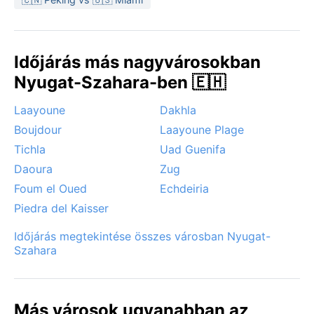
Időjárás más nagyvárosokban
Nyugat-Szahara-ben 🇪🇭
Laayoune
Dakhla
Boujdour
Laayoune Plage
Tichla
Uad Guenifa
Daoura
Zug
Foum el Oued
Echdeiria
Piedra del Kaisser
Időjárás megtekintése összes városban Nyugat-
Szahara
Más városok ugyanabban az