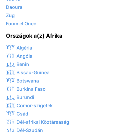
Daoura
Zug
Foum el Oued
Országok a(z) Afrika
🇩🇿 Algéria
🇦🇴 Angóla
🇧🇯 Benin
🇬🇼 Bissau-Guinea
🇧🇼 Botswana
🇧🇫 Burkina Faso
🇧🇮 Burundi
🇰🇲 Comor-szigetek
🇹🇩 Csád
🇿🇦 Dél-afrikai Köztársaság
🇸🇸 Dél-Szudán