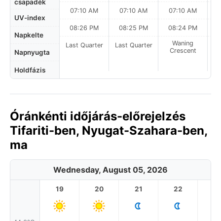
csapadék
07:10 AM
07:10 AM
07:10 AM
UV-index
08:26 PM
08:25 PM
08:24 PM
Napkelte
Waning
Last Quarter
Last Quarter
Crescent
Napnyugta
Holdfázis
Óránkénti időjárás-előrejelzés
Tifariti-ben, Nyugat-Szahara-ben,
ma
Wednesday, August 05, 2026
19
20
21
22
2