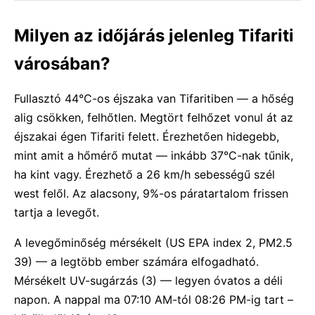
Milyen az időjárás jelenleg Tifariti
városában?
Fullasztó 44°C-os éjszaka van Tifaritiben — a hőség
alig csökken, felhőtlen. Megtört felhőzet vonul át az
éjszakai égen Tifariti felett. Érezhetően hidegebb,
mint amit a hőmérő mutat — inkább 37°C-nak tűnik,
ha kint vagy. Érezhető a 26 km/h sebességű szél
west felől. Az alacsony, 9%-os páratartalom frissen
tartja a levegőt.
A levegőminőség mérsékelt (US EPA index 2, PM2.5
39) — a legtöbb ember számára elfogadható.
Mérsékelt UV-sugárzás (3) — legyen óvatos a déli
napon. A nappal ma 07:10 AM-tól 08:26 PM-ig tart –