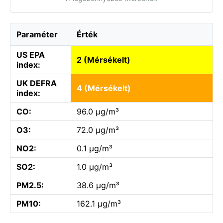
Paraméter
Érték
US EPA
2 (Mérsékelt)
index:
UK DEFRA
4 (Mérsékelt)
index:
CO:
96.0 µg/m³
O3:
72.0 µg/m³
NO2:
0.1 µg/m³
SO2:
1.0 µg/m³
PM2.5:
38.6 µg/m³
PM10:
162.1 µg/m³