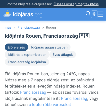
Pontos időjárás-előrejelzések
.
Összes ország megtekintése
.
☰
Időjárás.
org
🌐
más
>
Franciaország
>
Rouen
Időjárás Rouen, Franciaország 🇫🇷
Előrejelzés
Időjárás augusztusban
Időjárás szeptemberben
Éves átlagok
Franciaország időjárása
Élő időjárás Rouen-ban, jelenleg 24°C, napos.
Nézze meg a 7 napos előrejelzést, az óránkénti
feltételeket és a levegőminőség indexet. Rouen
tartozik
Franciaország
— az összes fővárosi város
időjárásának megtekintése itt
Franciaország
, vagy
böngésszen
a legforróbb városokat