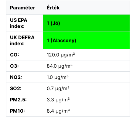
Paraméter
Érték
US EPA
1 (Jó)
index:
UK DEFRA
1 (Alacsony)
index:
CO:
120.0 µg/m³
O3:
84.0 µg/m³
NO2:
1.0 µg/m³
SO2:
0.7 µg/m³
PM2.5:
3.3 µg/m³
PM10:
8.4 µg/m³