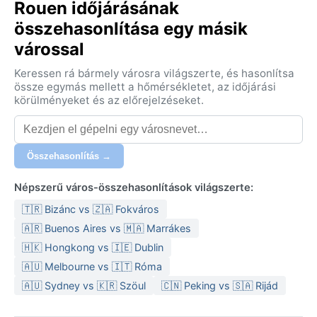
Rouen időjárásának
összehasonlítása egy másik
várossal
Keressen rá bármely városra világszerte, és hasonlítsa
össze egymás mellett a hőmérsékletet, az időjárási
körülményeket és az előrejelzéseket.
Összehasonlítás →
Népszerű város-összehasonlítások világszerte:
🇹🇷 Bizánc vs 🇿🇦 Fokváros
🇦🇷 Buenos Aires vs 🇲🇦 Marrákes
🇭🇰 Hongkong vs 🇮🇪 Dublin
🇦🇺 Melbourne vs 🇮🇹 Róma
🇦🇺 Sydney vs 🇰🇷 Szöul
🇨🇳 Peking vs 🇸🇦 Rijád