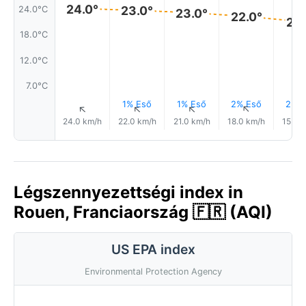
24.0°
23.0°
24.0°C
23.0°
22.0°
21.
18.0°C
12.0°C
7.0°C
1% Eső
1% Eső
2% Eső
2% E
↑
↑
↑
↑
24.0 km/h
22.0 km/h
21.0 km/h
18.0 km/h
15.0 
Légszennyezettségi index in
Rouen, Franciaország 🇫🇷 (AQI)
US EPA index
Environmental Protection Agency