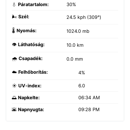
💧
Páratartalom:
30%
🌬️
Szél:
24.5 kph (309°)
🌡️
Nyomás:
1024.0 mb
👁️
Láthatóság:
10.0 km
🌧️
Csapadék:
0.0 mm
☁️
Felhőborítás:
4%
☀️
UV-index:
6.0
🌅
Napkelte:
06:34 AM
🌇
Napnyugta:
09:28 PM