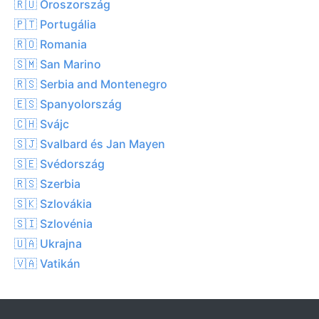
🇷🇺 Oroszország
🇵🇹 Portugália
🇷🇴 Romania
🇸🇲 San Marino
🇷🇸 Serbia and Montenegro
🇪🇸 Spanyolország
🇨🇭 Svájc
🇸🇯 Svalbard és Jan Mayen
🇸🇪 Svédország
🇷🇸 Szerbia
🇸🇰 Szlovákia
🇸🇮 Szlovénia
🇺🇦 Ukrajna
🇻🇦 Vatikán