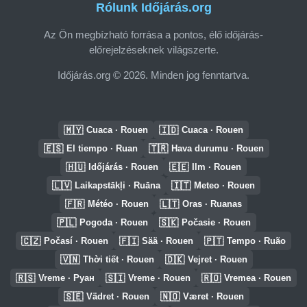
Rólunk Időjárás.org
Az Ön megbízható forrása a pontos, élő időjárás-
előrejelzéseknek világszerte.
Időjárás.org © 2026. Minden jog fenntartva.
🇲🇾
🇮🇩
Cuaca · Rouen
Cuaca · Rouen
🇪🇸
🇹🇷
El tiempo · Ruan
Hava durumu · Rouen
🇭🇺
🇪🇪
Időjárás · Rouen
Ilm · Rouen
🇱🇻
🇮🇹
Laikapstākļi · Ruāna
Meteo · Rouen
🇫🇷
🇱🇹
Météo · Rouen
Oras · Ruanas
🇵🇱
🇸🇰
Pogoda · Rouen
Počasie · Rouen
🇨🇿
🇫🇮
🇵🇹
Počasí · Rouen
Sää · Rouen
Tempo · Ruão
🇻🇳
🇩🇰
Thời tiết · Rouen
Vejret · Rouen
🇷🇸
🇸🇮
🇷🇴
Vreme · Руан
Vreme · Rouen
Vremea · Rouen
🇸🇪
🇳🇴
Vädret · Rouen
Været · Rouen