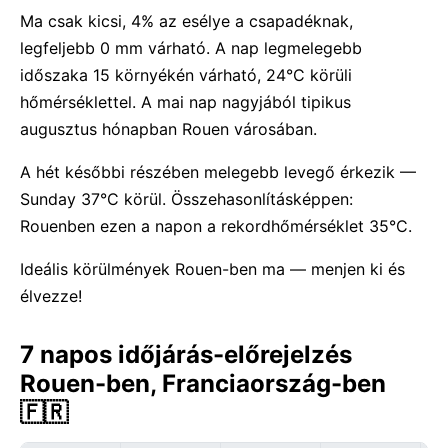
Ma csak kicsi, 4% az esélye a csapadéknak,
legfeljebb 0 mm várható. A nap legmelegebb
időszaka 15 környékén várható, 24°C körüli
hőmérséklettel. A mai nap nagyjából tipikus
augusztus hónapban Rouen városában.
A hét későbbi részében melegebb levegő érkezik —
Sunday 37°C körül. Összehasonlításképpen:
Rouenben ezen a napon a rekordhőmérséklet 35°C.
Ideális körülmények Rouen-ben ma — menjen ki és
élvezze!
7 napos időjárás-előrejelzés
Rouen-ben, Franciaország-ben
🇫🇷