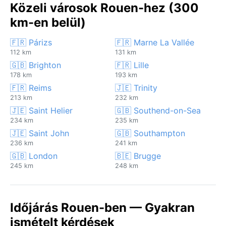
Közeli városok Rouen-hez (300
km-en belül)
🇫🇷 Párizs
🇫🇷 Marne La Vallée
112 km
131 km
🇬🇧 Brighton
🇫🇷 Lille
178 km
193 km
🇫🇷 Reims
🇯🇪 Trinity
213 km
232 km
🇯🇪 Saint Helier
🇬🇧 Southend-on-Sea
234 km
235 km
🇯🇪 Saint John
🇬🇧 Southampton
236 km
241 km
🇬🇧 London
🇧🇪 Brugge
245 km
248 km
Időjárás Rouen-ben — Gyakran
ismételt kérdések