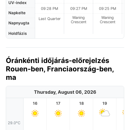
UV-index
09:28 PM
09:27 PM
09:25 PM
Napkelte
Waning
Waning
Last Quarter
Crescent
Crescent
Napnyugta
Holdfázis
Óránkénti időjárás-előrejelzés
Rouen-ben, Franciaország-ben,
ma
Thursday, August 06, 2026
16
17
18
19
2
29.0°C