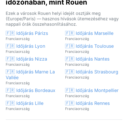
időzónában, mint Rouen
Ezek a városok Rouen helyi idejét osztják meg
(Europe/Paris) — hasznos hívások ütemezéséhez vagy
nappali órák összehasonlításához.
🇫🇷 Időjárás Párizs
🇫🇷 Időjárás Marseille
Franciaország
Franciaország
🇫🇷 Időjárás Lyon
🇫🇷 Időjárás Toulouse
Franciaország
Franciaország
🇫🇷 Időjárás Nizza
🇫🇷 Időjárás Nantes
Franciaország
Franciaország
🇫🇷 Időjárás Marne La
🇫🇷 Időjárás Strasbourg
Vallée
Franciaország
Franciaország
🇫🇷 Időjárás Bordeaux
🇫🇷 Időjárás Montpellier
Franciaország
Franciaország
🇫🇷 Időjárás Lille
🇫🇷 Időjárás Rennes
Franciaország
Franciaország