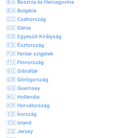
🇧🇦 Bosznia és Hercegovina
🇧🇬 Bulgária
🇨🇿 Csehország
🇩🇰 Dánia
🇬🇧 Egyesült Királyság
🇪🇪 Észtország
🇫🇴 Feröer szigetek
🇫🇮 Finnország
🇬🇮 Gibraltár
🇬🇷 Görögország
🇬🇬 Guernsey
🇳🇱 Hollandia
🇭🇷 Horvátország
🇮🇪 Írország
🇮🇸 Izland
🇯🇪 Jersey