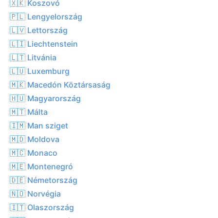
🇽🇰 Koszovó
🇵🇱 Lengyelország
🇱🇻 Lettország
🇱🇮 Liechtenstein
🇱🇹 Litvánia
🇱🇺 Luxemburg
🇲🇰 Macedón Köztársaság
🇭🇺 Magyarország
🇲🇹 Málta
🇮🇲 Man sziget
🇲🇩 Moldova
🇲🇨 Monaco
🇲🇪 Montenegró
🇩🇪 Németország
🇳🇴 Norvégia
🇮🇹 Olaszország