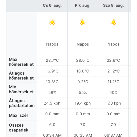
Cs 6. aug.
P 7. aug.
Szo 8. aug.
Napos
Napos
Napos
Max.
23.7°C
28.0°C
32.6°C
hőmérséklet
16.9°C
18.0°C
21.2°C
Átlagos
hőmérséklet
10.8°C
9.2°C
11.2°C
Min.
hőmérséklet
58%
55%
40%
Átlagos
24.5 kph
19.4 kph
17.3 kph
páratartalom
0.0 mm
0.0 mm
0.0 mm
Max. szél
6.0
7.0
7.0
Összes
csapadék
06:34 AM
06:35 AM
06:37 AM
0