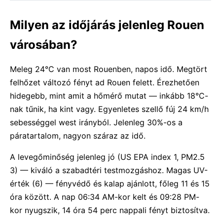
Milyen az időjárás jelenleg Rouen
városában?
Meleg 24°C van most Rouenben, napos idő. Megtört
felhőzet változó fényt ad Rouen felett. Érezhetően
hidegebb, mint amit a hőmérő mutat — inkább 18°C-
nak tűnik, ha kint vagy. Egyenletes szellő fúj 24 km/h
sebességgel west irányból. Jelenleg 30%-os a
páratartalom, nagyon száraz az idő.
A levegőminőség jelenleg jó (US EPA index 1, PM2.5
3) — kiváló a szabadtéri testmozgáshoz. Magas UV-
érték (6) — fényvédő és kalap ajánlott, főleg 11 és 15
óra között. A nap 06:34 AM-kor kelt és 09:28 PM-
kor nyugszik, 14 óra 54 perc nappali fényt biztosítva.