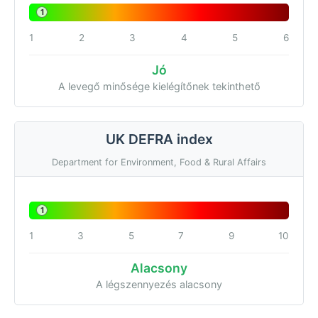
1
1
2
3
4
5
6
Jó
A levegő minősége kielégítőnek tekinthető
UK DEFRA index
Department for Environment, Food & Rural Affairs
1
1
3
5
7
9
10
Alacsony
A légszennyezés alacsony