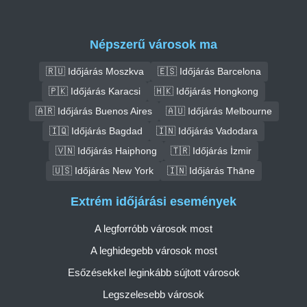
Népszerű városok ma
🇷🇺 Időjárás Moszkva
🇪🇸 Időjárás Barcelona
🇵🇰 Időjárás Karacsi
🇭🇰 Időjárás Hongkong
🇦🇷 Időjárás Buenos Aires
🇦🇺 Időjárás Melbourne
🇮🇶 Időjárás Bagdad
🇮🇳 Időjárás Vadodara
🇻🇳 Időjárás Haiphong
🇹🇷 Időjárás İzmir
🇺🇸 Időjárás New York
🇮🇳 Időjárás Thāne
Extrém időjárási események
A legforróbb városok most
A leghidegebb városok most
Esőzésekkel leginkább sújtott városok
Legszelesebb városok