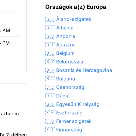
Országok a(z) Európa
🇦🇽 Åland-szigetek
🇦🇱 Albánia
5 AM
🇦🇩 Andorra
8 PM
🇦🇹 Ausztria
🇧🇪 Belgium
🇧🇾 Belorusszia
🇧🇦 Bosznia és Hercegovina
🇧🇬 Bulgária
🇨🇿 Csehország
🇩🇰 Dánia
🇬🇧 Egyesült Királyság
🇪🇪 Észtország
tartalom
🇫🇴 Feröer szigetek
🇫🇮 Finnország
UV 7; délben