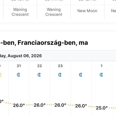
Waning
Waning
New Moon
N
Crescent
Crescent
a-ben, Franciaország-ben, ma
ay, August 06, 2026
0
21
22
23
1
0°
26.0°
26.0°
26.0°
26.0°
25.0°