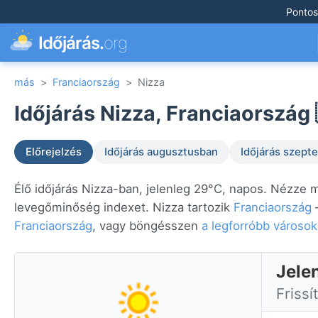
Pontos
Időjárás.
org
más
>
Franciaország
>
Nizza
Időjárás Nizza, Franciaország 
Előrejelzés
Időjárás augusztusban
Időjárás szep
Élő időjárás Nizza-ban, jelenleg 29°C, napos. Nézze m
levegőminőség indexet. Nizza tartozik
Franciaország
—
Franciaország
, vagy böngésszen
a legforróbb városo
Jele
Frissí