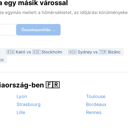
a egy másik várossal
sze egymás mellett a hőmérsékletet, az időjárási körülményeke
Összehasonlítás →
c
🇪🇬 Kairó vs 🇸🇪 Stockholm
🇦🇺 Sydney vs 🇹🇷 Bizánc
co
iaország-ben 🇫🇷
Lyon
Toulouse
Strasbourg
Bordeaux
Lille
Rennes