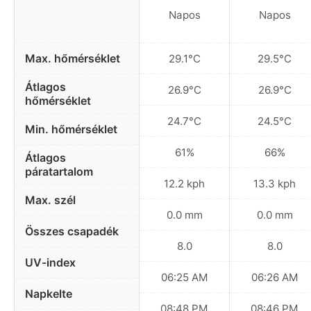
Napos
Napos
Max. hőmérséklet
29.1°C
29.5°C
Átlagos
26.9°C
26.9°C
hőmérséklet
24.7°C
24.5°C
Min. hőmérséklet
61%
66%
Átlagos
páratartalom
12.2 kph
13.3 kph
Max. szél
0.0 mm
0.0 mm
Összes csapadék
8.0
8.0
UV-index
06:25 AM
06:26 AM
Napkelte
08:48 PM
08:46 PM