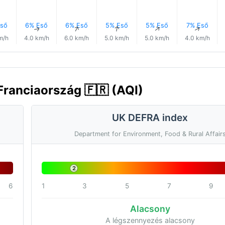
ső
6% Eső
6% Eső
5% Eső
5% Eső
7% Eső
↑
↑
↑
↑
↑
↑
m/h
4.0 km/h
6.0 km/h
5.0 km/h
5.0 km/h
4.0 km/h
Franciaország 🇫🇷 (AQI)
UK DEFRA index
Department for Environment, Food & Rural Affair
2
6
1
3
5
7
9
Alacsony
A légszennyezés alacsony