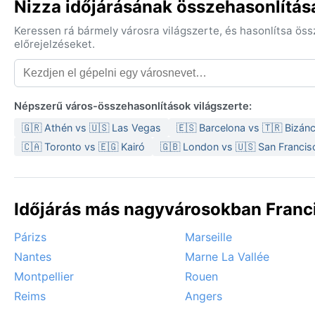
Nizza időjárásának összehasonlítás
Keressen rá bármely városra világszerte, és hasonlítsa ös
előrejelzéseket.
Népszerű város-összehasonlítások világszerte:
🇬🇷 Athén vs 🇺🇸 Las Vegas
🇪🇸 Barcelona vs 🇹🇷 Bizán
🇨🇦 Toronto vs 🇪🇬 Kairó
🇬🇧 London vs 🇺🇸 San Francis
Időjárás más nagyvárosokban Franc
Párizs
Marseille
Nantes
Marne La Vallée
Montpellier
Rouen
Reims
Angers