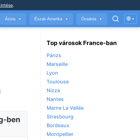
intése
.
🌐
Ázsia
Észak-Amerika
Óceánia
▾
▼
▼
▼
Top városok France-ban
Párizs
Marseille
Lyon
Toulouse
Nizza
t
Nantes
Marne La Vallée
Strasbourg
ág-ben
Bordeaux
Montpellier