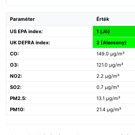
Paraméter
Érték
US EPA index:
1 (Jó)
UK DEFRA index:
2 (Alacsony)
CO:
149.0 µg/m³
O3:
121.0 µg/m³
NO2:
2.2 µg/m³
SO2:
0.7 µg/m³
PM2.5:
13.1 µg/m³
PM10:
21.4 µg/m³