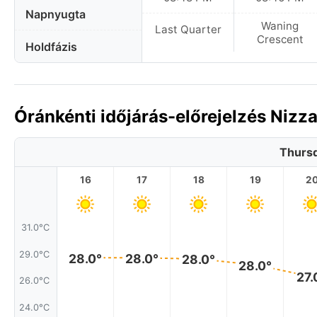
Napnyugta
Waning
Last Quarter
Crescent
Holdfázis
Óránkénti időjárás-előrejelzés Nizz
Thursd
16
17
18
19
2
31.0°C
29.0°C
28.0°
28.0°
28.0°
28.0°
27.
26.0°C
24.0°C