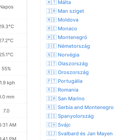
🇲🇹 Málta
Napos
Napos
🇮🇲 Man sziget
🇲🇩 Moldova
29.3°C
30.3°C
🇲🇨 Monaco
🇲🇪 Montenegró
27.2°C
28.1°C
🇩🇪 Németország
25.1°C
25.4°C
🇳🇴 Norvégia
🇮🇹 Olaszország
55%
53%
🇷🇺 Oroszország
🇵🇹 Portugália
1.9 kph
9.7 kph
🇷🇴 Romania
0.0 mm
0.0 mm
🇸🇲 San Marino
🇷🇸 Serbia and Montenegro
7.0
8.0
🇪🇸 Spanyolország
🇨🇭 Svájc
6:31 AM
06:32 AM
🇸🇯 Svalbard és Jan Mayen
8:41 PM
08:39 PM