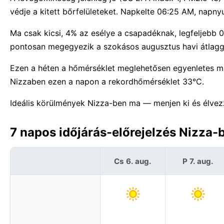
védje a kitett bőrfelületeket. Napkelte 06:25 AM, napn
Ma csak kicsi, 4% az esélye a csapadéknak, legfeljebb 0
pontosan megegyezik a szokásos augusztus havi átlagg
Ezen a héten a hőmérséklet meglehetősen egyenletes m
Nizzaben ezen a napon a rekordhőmérséklet 33°C.
Ideális körülmények Nizza-ben ma — menjen ki és élvez
7 napos időjárás-előrejelzés Nizza-
Cs 6. aug.
P 7. aug.