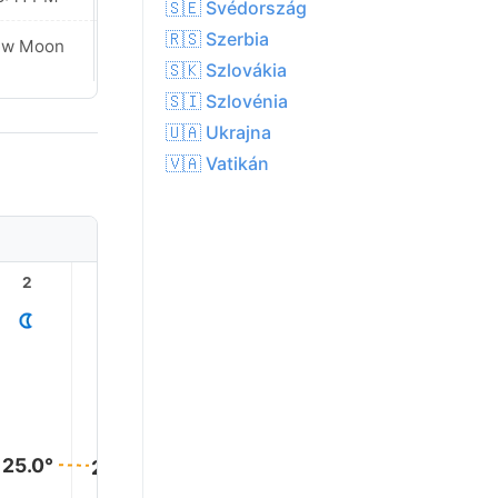
🇸🇪 Svédország
🇷🇸 Szerbia
ew Moon
New Moon
🇸🇰 Szlovákia
🇸🇮 Szlovénia
🇺🇦 Ukrajna
🇻🇦 Vatikán
2
3
4
5
6
7
25.0°
25.0°
25.0°
25.0°
24.0°
24.0°