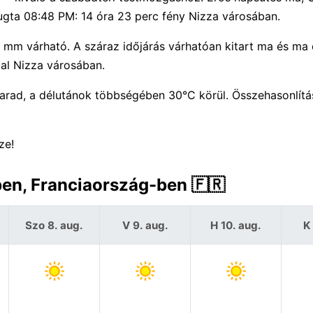
yugta 08:48 PM: 14 óra 23 perc fény Nizza városában.
 mm várható. A száraz időjárás várhatóan kitart ma és ma é
al Nizza városában.
arad, a délutánok többségében 30°C körül. Összehasonlít
ze!
ben, Franciaország-ben 🇫🇷
Szo 8. aug.
V 9. aug.
H 10. aug.
K 