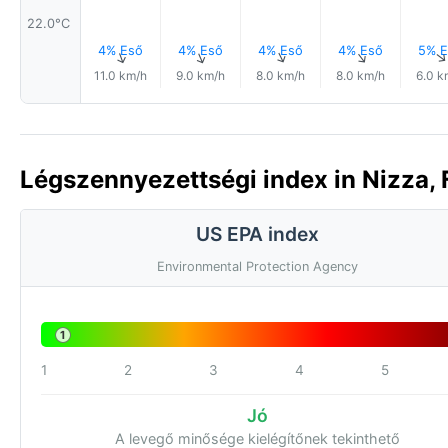
22.0°C
4% Eső
4% Eső
4% Eső
4% Eső
5% E
↑
↑
↑
↑
11.0 km/h
9.0 km/h
8.0 km/h
8.0 km/h
6.0 k
Légszennyezettségi index in Nizza, 
US EPA index
Environmental Protection Agency
1
1
2
3
4
5
Jó
A levegő minősége kielégítőnek tekinthető