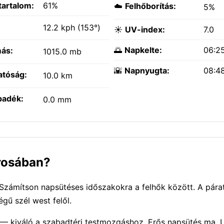
tartalom:
61%
☁️
Felhőborítás:
5%
:
12.2 kph (153°)
☀️
UV-index:
7.0
🌅
Napkelte:
06:2
ás:
1015.0 mb
🌇
Napnyugta:
08:4
atóság:
10.0 km
padék:
0.0 mm
árosában?
Számítson napsütéses időszakokra a felhők között. A pára
gű szél west felől.
 — kiváló a szabadtéri testmozgáshoz. Erős napsütés ma, 