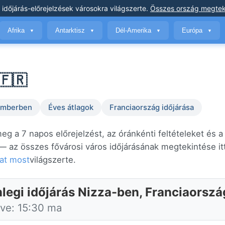
 időjárás-előrejelzések
városokra világszerte
.
Összes ország megtek
Afrika
Antarktisz
Dél-Amerika
Európa
▼
▼
▼
▼
🇫🇷
temberben
Éves átlagok
Franciaország időjárása
eg a 7 napos előrejelzést, az óránkénti feltételeket és a
 az összes fővárosi város időjárásának megtekintése it
kat most
világszerte.
nlegi időjárás Nizza-ben, Franciaorsz
tve: 15:30 ma