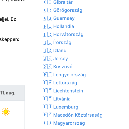
🇬🇮 Gibraltár
🇬🇷 Görögország
🇬🇬 Guernsey
jjel. Ez
🇳🇱 Hollandia
🇭🇷 Horvátország
ásképpen:
🇮🇪 Írország
🇮🇸 Izland
🇯🇪 Jersey
🇽🇰 Koszovó
🇵🇱 Lengyelország
🇱🇻 Lettország
🇱🇮 Liechtenstein
11. aug.
Sze 12. aug.
🇱🇹 Litvánia
🇱🇺 Luxemburg
🇲🇰 Macedón Köztársaság
🇭🇺 Magyarország