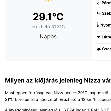
💧
Pára
29.1°C
🌬️
Szél
🌡️
Nyom
érezhető 31.3°C
Napos
👁️
Láth
🌧️
Csa
Milyen az időjárás jelenleg Nizza v
Most éppen forróság van Nizzaben — 29°C, napos idő. 
31°C köré emeli a hőérzetet. Érezhető a 12 km/h sebessé
A levegőminőség jelenleg jó (US EPA index 1, PM2.5 13)