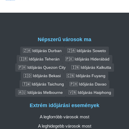
Népszerű városok ma
🇿🇦 Időjárás Durban
🇿🇦 Időjárás Soweto
🇮🇷 Időjárás Teherán
🇵🇰 Időjárás Hiderábád
🇵🇭 Időjárás Quezon City
🇮🇳 Időjárás Kalkutta
🇮🇩 Időjárás Bekasi
🇨🇳 Időjárás Fuyang
🇹🇼 Időjárás Taichung
🇵🇭 Időjárás Davao
🇦🇺 Időjárás Melbourne
🇻🇳 Időjárás Haiphong
Extrém időjárási események
A legforróbb városok most
A leghidegebb városok most