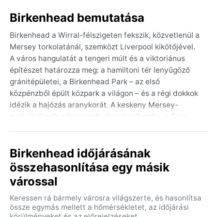
Birkenhead bemutatása
Birkenhead a Wirral-félszigeten fekszik, közvetlenül a
Mersey torkolatánál, szemközt Liverpool kikötőjével.
A város hangulatát a tengeri múlt és a viktoriánus
építészet határozza meg: a hamiltoni tér lenyűgöző
gránitépületei, a Birkenhead Park – az első
közpénzből épült közpark a világon – és a régi dokkok
idézik a hajózás aranykorát. A keskeny Mersey-
partról látszik a liverpooli vízpart sziluettje, a Ferry
’Cross the Mersey pedig összeköti a két települést.
Bár Birkenheadet gyakran a nagyobb szomszéd
Birkenhead időjárásának
árnyékában említik, sajátos karakterét a tégla- és
kőépületek, a helyi piacok és a tengerparti sétányok
összehasonlítása egy másik
adják.
várossal
Az éghajlat tengeri óceáni (Köppen: Cfb), vagyis
Keressen rá bármely városra világszerte, és hasonlítsa
enyhe, csapadékos, szélsőségektől mentes. A nyarak
össze egymás mellett a hőmérsékletet, az időjárási
hűvösek, a júliusi átlaghőmérséklet 16-18 °C körül
körülményeket és az előrejelzéseket.