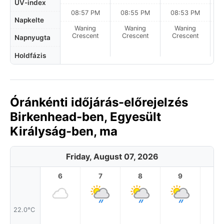
UV-index
08:57 PM
08:55 PM
08:53 PM
Napkelte
Waning
Waning
Waning
N
Crescent
Crescent
Crescent
Napnyugta
Holdfázis
Óránkénti időjárás-előrejelzés
Birkenhead-ben, Egyesült
Királyság-ben, ma
Friday, August 07, 2026
6
7
8
9
1
22.0°C