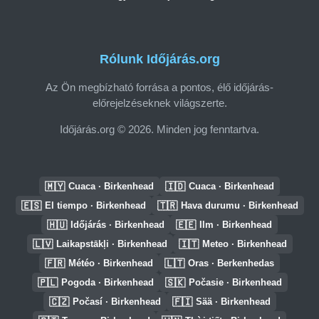
Rólunk Időjárás.org
Az Ön megbízható forrása a pontos, élő időjárás-
előrejelzéseknek világszerte.
Időjárás.org © 2026. Minden jog fenntartva.
🇲🇾
🇮🇩
Cuaca · Birkenhead
Cuaca · Birkenhead
🇪🇸
🇹🇷
El tiempo · Birkenhead
Hava durumu · Birkenhead
🇭🇺
🇪🇪
Időjárás · Birkenhead
Ilm · Birkenhead
🇱🇻
🇮🇹
Laikapstākļi · Birkenhead
Meteo · Birkenhead
🇫🇷
🇱🇹
Météo · Birkenhead
Oras · Berkenhedas
🇵🇱
🇸🇰
Pogoda · Birkenhead
Počasie · Birkenhead
🇨🇿
🇫🇮
Počasí · Birkenhead
Sää · Birkenhead