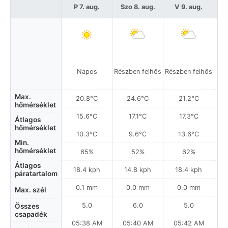
P 7. aug.
Szo 8. aug.
V 9. aug.
H
Napos
Részben felhős
Részben felhős
Max.
20.8°C
24.6°C
21.2°C
hőmérséklet
15.6°C
17.1°C
17.3°C
Átlagos
hőmérséklet
10.3°C
9.6°C
13.6°C
Min.
hőmérséklet
65%
52%
62%
Átlagos
18.4 kph
14.8 kph
18.4 kph
páratartalom
0.1 mm
0.0 mm
0.0 mm
Max. szél
5.0
6.0
5.0
Összes
csapadék
05:38 AM
05:40 AM
05:42 AM
0