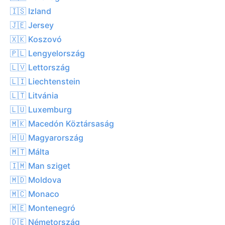
🇮🇸 Izland
🇯🇪 Jersey
🇽🇰 Koszovó
🇵🇱 Lengyelország
🇱🇻 Lettország
🇱🇮 Liechtenstein
🇱🇹 Litvánia
🇱🇺 Luxemburg
🇲🇰 Macedón Köztársaság
🇭🇺 Magyarország
🇲🇹 Málta
🇮🇲 Man sziget
🇲🇩 Moldova
🇲🇨 Monaco
🇲🇪 Montenegró
🇩🇪 Németország