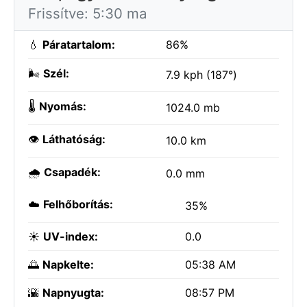
Frissítve: 5:30 ma
💧
Páratartalom:
86%
🌬️
Szél:
7.9 kph (187°)
🌡️
Nyomás:
1024.0 mb
👁️
Láthatóság:
10.0 km
🌧️
Csapadék:
0.0 mm
☁️
Felhőborítás:
35%
☀️
UV-index:
0.0
🌅
Napkelte:
05:38 AM
🌇
Napnyugta:
08:57 PM