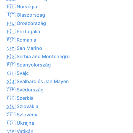
🇳🇴 Norvégia
🇮🇹 Olaszország
🇷🇺 Oroszország
🇵🇹 Portugália
🇷🇴 Romania
🇸🇲 San Marino
🇷🇸 Serbia and Montenegro
🇪🇸 Spanyolország
🇨🇭 Svájc
🇸🇯 Svalbard és Jan Mayen
🇸🇪 Svédország
🇷🇸 Szerbia
🇸🇰 Szlovákia
🇸🇮 Szlovénia
🇺🇦 Ukrajna
🇻🇦 Vatikán