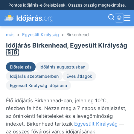
Pontos időjárás-előrejelzések
.
Összes ország megtekintése
.
☰
Időjárás.
org
🌐
más
>
Egyesült Királyság
>
Birkenhead
Időjárás Birkenhead, Egyesült Királyság
🇬🇧
Előrejelzés
Időjárás augusztusban
Időjárás szeptemberben
Éves átlagok
Egyesült Királyság időjárása
Élő időjárás Birkenhead-ban, jelenleg 10°C,
részben felhős. Nézze meg a 7 napos előrejelzést,
az óránkénti feltételeket és a levegőminőség
indexet. Birkenhead tartozik
Egyesült Királyság
—
az összes fővárosi város időjárásának