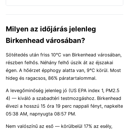
Milyen az időjárás jelenleg
Birkenhead városában?
Sötétedés után friss 10°C van Birkenhead városában,
részben felhős. Néhány felhő úszik át az éjszakai
égen. A hőérzet épphogy alatta van, 9°C körül. Most
hideg és ragacsos, 86% páratartalommal.
A levegőminőség jelenleg jó (US EPA index 1, PM2.5
4) — kiváló a szabadtéri testmozgáshoz. Birkenhead
élvezi a hosszú 15 óra 19 perc nappali fényt, napkelte
05:38 AM, napnyugta 08:57 PM.
Nem valószínű az eső — körülbelül 17% az esély,