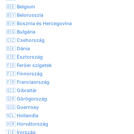
🇧🇪 Belgium
🇧🇾 Belorusszia
🇧🇦 Bosznia és Hercegovina
🇧🇬 Bulgária
🇨🇿 Csehország
🇩🇰 Dánia
🇪🇪 Észtország
🇫🇴 Feröer szigetek
🇫🇮 Finnország
🇫🇷 Franciaország
🇬🇮 Gibraltár
🇬🇷 Görögország
🇬🇬 Guernsey
🇳🇱 Hollandia
🇭🇷 Horvátország
🇮🇪 Írország