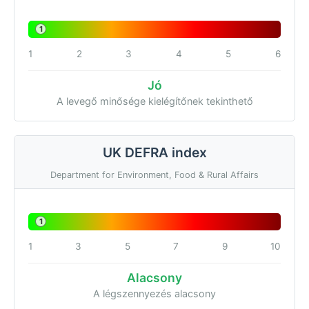
1
1
2
3
4
5
6
Jó
A levegő minősége kielégítőnek tekinthető
UK DEFRA index
Department for Environment, Food & Rural Affairs
1
1
3
5
7
9
10
Alacsony
A légszennyezés alacsony