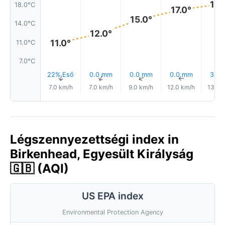
18.
18.0°C
17.0°
15.0°
14.0°C
12.0°
11.0°
11.0°C
7.0°C
22% Eső
0.0 mm
0.0 mm
0.0 mm
3% E
↑
↑
↑
↑
7.0 km/h
7.0 km/h
9.0 km/h
12.0 km/h
13.0 
Légszennyezettségi index in
Birkenhead, Egyesült Királyság
🇬🇧 (AQI)
US EPA index
Environmental Protection Agency