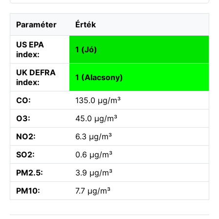
Paraméter
Érték
US EPA
1 (Jó)
index:
UK DEFRA
1 (Alacsony)
index:
CO:
135.0 µg/m³
O3:
45.0 µg/m³
NO2:
6.3 µg/m³
SO2:
0.6 µg/m³
PM2.5:
3.9 µg/m³
PM10:
7.7 µg/m³