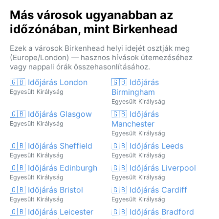
Más városok ugyanabban az
időzónában, mint Birkenhead
Ezek a városok Birkenhead helyi idejét osztják meg
(Europe/London) — hasznos hívások ütemezéséhez
vagy nappali órák összehasonlításához.
🇬🇧 Időjárás London
🇬🇧 Időjárás
Birmingham
Egyesült Királyság
Egyesült Királyság
🇬🇧 Időjárás Glasgow
🇬🇧 Időjárás
Manchester
Egyesült Királyság
Egyesült Királyság
🇬🇧 Időjárás Sheffield
🇬🇧 Időjárás Leeds
Egyesült Királyság
Egyesült Királyság
🇬🇧 Időjárás Edinburgh
🇬🇧 Időjárás Liverpool
Egyesült Királyság
Egyesült Királyság
🇬🇧 Időjárás Bristol
🇬🇧 Időjárás Cardiff
Egyesült Királyság
Egyesült Királyság
🇬🇧 Időjárás Leicester
🇬🇧 Időjárás Bradford