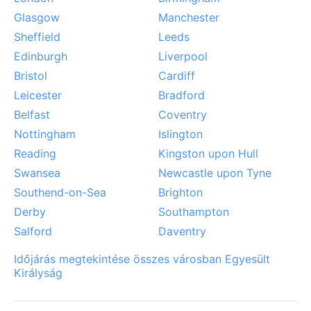
klímája tehát megbízhatóan mérsékelt – éppen elég
Glasgow
Manchester
változatos ahhoz, hogy a természetet kedvelő utazók
Sheffield
Leeds
minden évszakban találjanak benne valami újat.
Edinburgh
Liverpool
Bristol
Cardiff
Leicester
Bradford
Belfast
Coventry
Nottingham
Islington
Reading
Kingston upon Hull
Swansea
Newcastle upon Tyne
Southend-on-Sea
Brighton
Derby
Southampton
Salford
Daventry
Időjárás megtekintése összes városban Egyesült
Királyság