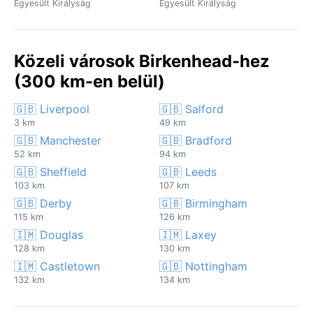
Egyesült Királyság
Egyesült Királyság
Közeli városok Birkenhead-hez
(300 km-en belül)
🇬🇧 Liverpool
🇬🇧 Salford
3 km
49 km
🇬🇧 Manchester
🇬🇧 Bradford
52 km
94 km
🇬🇧 Sheffield
🇬🇧 Leeds
103 km
107 km
🇬🇧 Derby
🇬🇧 Birmingham
115 km
126 km
🇮🇲 Douglas
🇮🇲 Laxey
128 km
130 km
🇮🇲 Castletown
🇬🇧 Nottingham
132 km
134 km