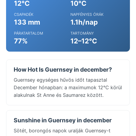
12°C
10°C
CSAPADÉK
NAPFÉNYES ÓRÁK
133 mm
1.1h/nap
PÁRATARTALOM
TARTOMÁNY
77%
12–12°C
How Hot Is Guernsey in december?
Guernsey egységes hűvös időt tapasztal
December hónapban: a maximumok 12°C körül
alakulnak St Anne és Saumarez között.
Sunshine in Guernsey in december
Sötét, borongós napok uralják Guernsey-t