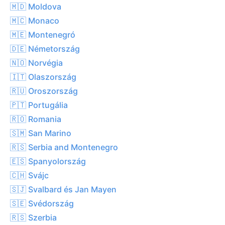
🇲🇩 Moldova
🇲🇨 Monaco
🇲🇪 Montenegró
🇩🇪 Németország
🇳🇴 Norvégia
🇮🇹 Olaszország
🇷🇺 Oroszország
🇵🇹 Portugália
🇷🇴 Romania
🇸🇲 San Marino
🇷🇸 Serbia and Montenegro
🇪🇸 Spanyolország
🇨🇭 Svájc
🇸🇯 Svalbard és Jan Mayen
🇸🇪 Svédország
🇷🇸 Szerbia