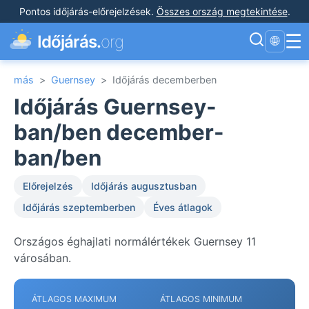
Pontos időjárás-előrejelzések
.
Összes ország megtekintése
.
☰
Időjárás.
org
🌐
más
>
Guernsey
>
Időjárás decemberben
Időjárás Guernsey-
ban/ben december-
ban/ben
Előrejelzés
Időjárás augusztusban
Időjárás szeptemberben
Éves átlagok
Országos éghajlati normálértékek Guernsey 11
városában.
ÁTLAGOS MAXIMUM
ÁTLAGOS MINIMUM