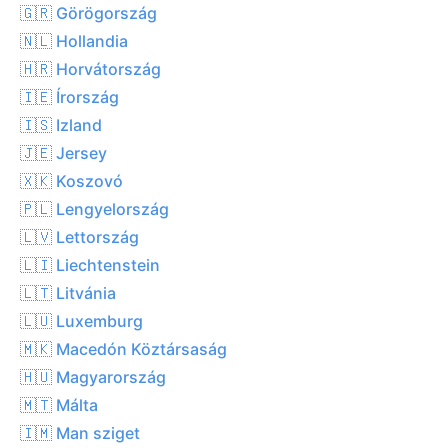
🇬🇷 Görögország
🇳🇱 Hollandia
🇭🇷 Horvátország
🇮🇪 Írország
🇮🇸 Izland
🇯🇪 Jersey
🇽🇰 Koszovó
🇵🇱 Lengyelország
🇱🇻 Lettország
🇱🇮 Liechtenstein
🇱🇹 Litvánia
🇱🇺 Luxemburg
🇲🇰 Macedón Köztársaság
🇭🇺 Magyarország
🇲🇹 Málta
🇮🇲 Man sziget