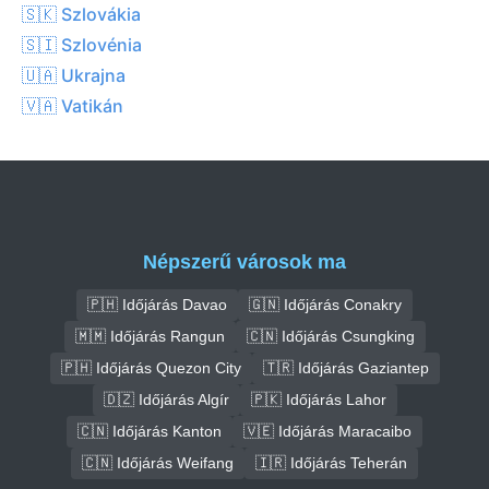
🇸🇰 Szlovákia
🇸🇮 Szlovénia
🇺🇦 Ukrajna
🇻🇦 Vatikán
Népszerű városok ma
🇵🇭 Időjárás Davao
🇬🇳 Időjárás Conakry
🇲🇲 Időjárás Rangun
🇨🇳 Időjárás Csungking
🇵🇭 Időjárás Quezon City
🇹🇷 Időjárás Gaziantep
🇩🇿 Időjárás Algír
🇵🇰 Időjárás Lahor
🇨🇳 Időjárás Kanton
🇻🇪 Időjárás Maracaibo
🇨🇳 Időjárás Weifang
🇮🇷 Időjárás Teherán