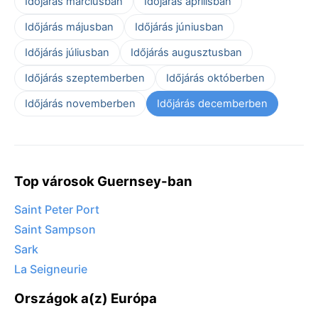
Időjárás márciusban
Időjárás áprilisban
Időjárás májusban
Időjárás júniusban
Időjárás júliusban
Időjárás augusztusban
Időjárás szeptemberben
Időjárás októberben
Időjárás novemberben
Időjárás decemberben
Top városok Guernsey-ban
Saint Peter Port
Saint Sampson
Sark
La Seigneurie
Országok a(z) Európa