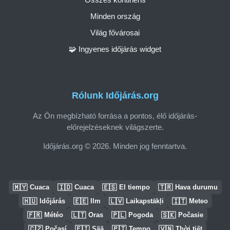
Minden ország
Világ fővárosai
🧩 Ingyenes időjárás widget
Rólunk Időjárás.org
Az Ön megbízható forrása a pontos, élő időjárás-
előrejelzéseknek világszerte.
Időjárás.org © 2026. Minden jog fenntartva.
🇲🇾
🇮🇩
🇪🇸
🇹🇷
Cuaca
Cuaca
El tiempo
Hava durumu
🇭🇺
🇪🇪
🇱🇻
🇮🇹
Időjárás
Ilm
Laikapstākļi
Meteo
🇫🇷
🇱🇹
🇵🇱
🇸🇰
Météo
Oras
Pogoda
Počasie
🇨🇿
🇫🇮
🇵🇹
🇻🇳
Počasí
Sää
Tempo
Thời tiết