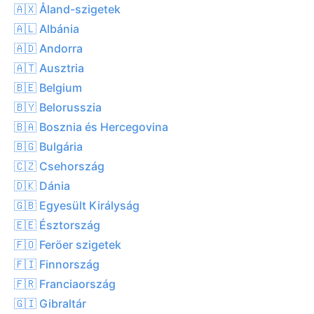
🇦🇽 Åland-szigetek
🇦🇱 Albánia
🇦🇩 Andorra
🇦🇹 Ausztria
🇧🇪 Belgium
🇧🇾 Belorusszia
🇧🇦 Bosznia és Hercegovina
🇧🇬 Bulgária
🇨🇿 Csehország
🇩🇰 Dánia
🇬🇧 Egyesült Királyság
🇪🇪 Észtország
🇫🇴 Feröer szigetek
🇫🇮 Finnország
🇫🇷 Franciaország
🇬🇮 Gibraltár