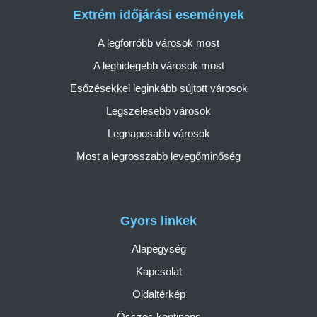
Extrém időjárási események
A legforróbb városok most
A leghidegebb városok most
Esőzésekkel leginkább sújtott városok
Legszelesebb városok
Legnaposabb városok
Most a legrosszabb levegőminőség
Gyors linkek
Alapegység
Kapcsolat
Oldaltérkép
Összes kontinens