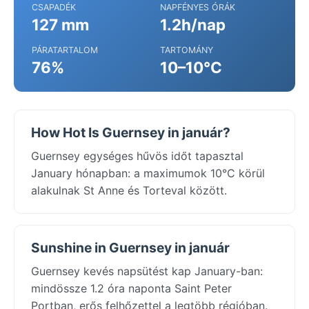
CSAPADÉK
NAPFÉNYES ÓRÁK
127 mm
1.2h/nap
PÁRATARTALOM
TARTOMÁNY
76%
10–10°C
How Hot Is Guernsey in január?
Guernsey egységes hűvös időt tapasztal
January hónapban: a maximumok 10°C körül
alakulnak St Anne és Torteval között.
Sunshine in Guernsey in január
Guernsey kevés napsütést kap January-ban:
mindössze 1.2 óra naponta Saint Peter
Portban, erős felhőzettel a legtöbb régióban.