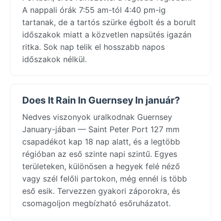
A nappali órák 7:55 am-tól 4:40 pm-ig
tartanak, de a tartós szürke égbolt és a borult
időszakok miatt a közvetlen napsütés igazán
ritka. Sok nap telik el hosszabb napos
időszakok nélkül.
Does It Rain In Guernsey In január?
Nedves viszonyok uralkodnak Guernsey
January-jában — Saint Peter Port 127 mm
csapadékot kap 18 nap alatt, és a legtöbb
régióban az eső szinte napi szintű. Egyes
területeken, különösen a hegyek felé néző
vagy szél felőli partokon, még ennél is több
eső esik. Tervezzen gyakori záporokra, és
csomagoljon megbízható esőruházatot.