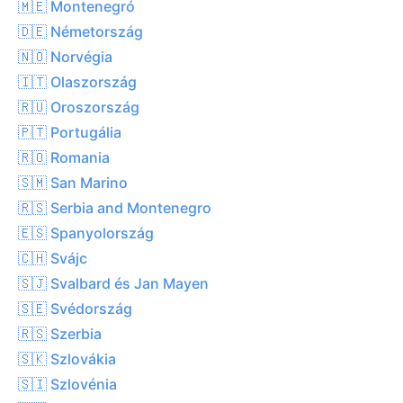
🇲🇪 Montenegró
🇩🇪 Németország
🇳🇴 Norvégia
🇮🇹 Olaszország
🇷🇺 Oroszország
🇵🇹 Portugália
🇷🇴 Romania
🇸🇲 San Marino
🇷🇸 Serbia and Montenegro
🇪🇸 Spanyolország
🇨🇭 Svájc
🇸🇯 Svalbard és Jan Mayen
🇸🇪 Svédország
🇷🇸 Szerbia
🇸🇰 Szlovákia
🇸🇮 Szlovénia