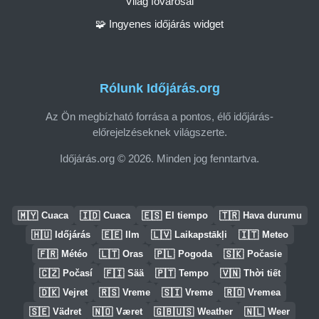
Világ fővárosai
🧩 Ingyenes időjárás widget
Rólunk Időjárás.org
Az Ön megbízható forrása a pontos, élő időjárás-
előrejelzéseknek világszerte.
Időjárás.org © 2026. Minden jog fenntartva.
🇲🇾
🇮🇩
🇪🇸
🇹🇷
Cuaca
Cuaca
El tiempo
Hava durumu
🇭🇺
🇪🇪
🇱🇻
🇮🇹
Időjárás
Ilm
Laikapstākļi
Meteo
🇫🇷
🇱🇹
🇵🇱
🇸🇰
Météo
Oras
Pogoda
Počasie
🇨🇿
🇫🇮
🇵🇹
🇻🇳
Počasí
Sää
Tempo
Thời tiết
🇩🇰
🇷🇸
🇸🇮
🇷🇴
Vejret
Vreme
Vreme
Vremea
🇸🇪
🇳🇴
🇬🇧🇺🇸
🇳🇱
Vädret
Været
Weather
Weer