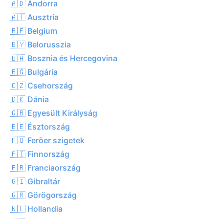
🇦🇩 Andorra
🇦🇹 Ausztria
🇧🇪 Belgium
🇧🇾 Belorusszia
🇧🇦 Bosznia és Hercegovina
🇧🇬 Bulgária
🇨🇿 Csehország
🇩🇰 Dánia
🇬🇧 Egyesült Királyság
🇪🇪 Észtország
🇫🇴 Feröer szigetek
🇫🇮 Finnország
🇫🇷 Franciaország
🇬🇮 Gibraltár
🇬🇷 Görögország
🇳🇱 Hollandia