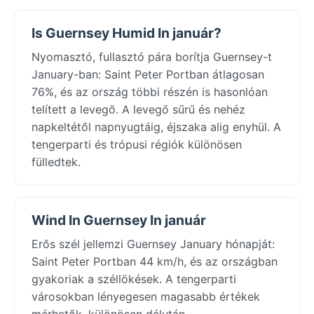
Is Guernsey Humid In január?
Nyomasztó, fullasztó pára borítja Guernsey-t
January-ban: Saint Peter Portban átlagosan
76%, és az ország többi részén is hasonlóan
telített a levegő. A levegő sűrű és nehéz
napkeltétől napnyugtáig, éjszaka alig enyhül. A
tengerparti és trópusi régiók különösen
fülledtek.
Wind In Guernsey In január
Erős szél jellemzi Guernsey January hónapját:
Saint Peter Portban 44 km/h, és az országban
gyakoriak a széllökések. A tengerparti
városokban lényegesen magasabb értékek
mérhetők, különösen délután.