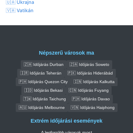
🇺🇦 Ukrajna
🇻🇦 Vatikán
Népszerű városok ma
🇿🇦 Időjárás Durban
🇿🇦 Időjárás Soweto
🇮🇷 Időjárás Teherán
🇵🇰 Időjárás Hiderábád
🇵🇭 Időjárás Quezon City
🇮🇳 Időjárás Kalkutta
🇮🇩 Időjárás Bekasi
🇨🇳 Időjárás Fuyang
🇹🇼 Időjárás Taichung
🇵🇭 Időjárás Davao
🇦🇺 Időjárás Melbourne
🇻🇳 Időjárás Haiphong
Extrém időjárási események
A legforróbb városok most