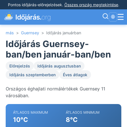
Pontos időjárás-előrejelzések
.
Összes ország megtekintése
.
☰
Időjárás.
org
🌐
más
>
Guernsey
>
Időjárás januárban
Időjárás Guernsey-
ban/ben január-ban/ben
Előrejelzés
Időjárás augusztusban
Időjárás szeptemberben
Éves átlagok
Országos éghajlati normálértékek Guernsey 11
városában.
ÁTLAGOS MAXIMUM
ÁTLAGOS MINIMUM
10°C
8°C