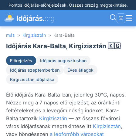
Pontos időjárás-előrejelzések
.
Összes ország megtekintése
.
☰
Időjárás.
org
🌐
más
>
Kirgizisztán
>
Kara-Balta
Időjárás Kara-Balta, Kirgizisztán 🇰🇬
Előrejelzés
Időjárás augusztusban
Időjárás szeptemberben
Éves átlagok
Kirgizisztán időjárása
Élő időjárás Kara-Balta-ban, jelenleg 30°C, napos.
Nézze meg a 7 napos előrejelzést, az óránkénti
feltételeket és a levegőminőség indexet. Kara-
Balta tartozik
Kirgizisztán
— az összes fővárosi
város időjárásának megtekintése itt
Kirgizisztán
,
vagy böngésszen
a legforróbb városokat