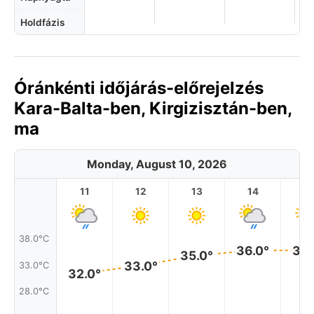
Holdfázis
Óránkénti időjárás-előrejelzés
Kara-Balta-ben, Kirgizisztán-ben,
ma
Monday, August 10, 2026
11
12
13
14
1
38.0°C
36.0°
36.
35.0°
33.0°
33.0°C
32.0°
28.0°C