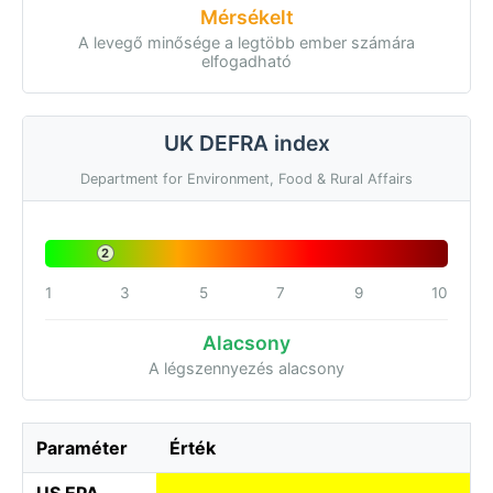
Mérsékelt
A levegő minősége a legtöbb ember számára
elfogadható
UK DEFRA index
Department for Environment, Food & Rural Affairs
2
1
3
5
7
9
10
Alacsony
A légszennyezés alacsony
Paraméter
Érték
US EPA