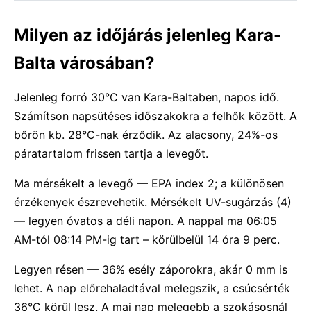
Milyen az időjárás jelenleg Kara-
Balta városában?
Jelenleg forró 30°C van Kara-Baltaben, napos idő.
Számítson napsütéses időszakokra a felhők között. A
bőrön kb. 28°C-nak érződik. Az alacsony, 24%-os
páratartalom frissen tartja a levegőt.
Ma mérsékelt a levegő — EPA index 2; a különösen
érzékenyek észrevehetik. Mérsékelt UV-sugárzás (4)
— legyen óvatos a déli napon. A nappal ma 06:05
AM-tól 08:14 PM-ig tart – körülbelül 14 óra 9 perc.
Legyen résen — 36% esély záporokra, akár 0 mm is
lehet. A nap előrehaladtával melegszik, a csúcsérték
36°C körül lesz. A mai nap melegebb a szokásosnál