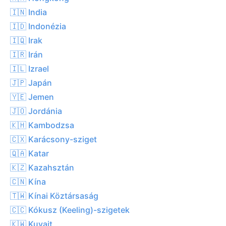
🇮🇳 India
🇮🇩 Indonézia
🇮🇶 Irak
🇮🇷 Irán
🇮🇱 Izrael
🇯🇵 Japán
🇾🇪 Jemen
🇯🇴 Jordánia
🇰🇭 Kambodzsa
🇨🇽 Karácsony-sziget
🇶🇦 Katar
🇰🇿 Kazahsztán
🇨🇳 Kína
🇹🇼 Kínai Köztársaság
🇨🇨 Kókusz (Keeling)-szigetek
🇰🇼 Kuvait