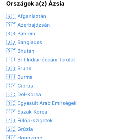
Országok a(z) Ázsia
🇦🇫 Afganisztán
🇦🇿 Azerbajdzsán
🇧🇭 Bahrein
🇧🇩 Banglades
🇧🇹 Bhután
🇮🇴 Brit Indiai-óceáni Terület
🇧🇳 Brunei
🇲🇲 Burma
🇨🇾 Ciprus
🇰🇷 Dél-Korea
🇦🇪 Egyesült Arab Emírségek
🇰🇵 Észak-Korea
🇵🇭 Fülöp-szigetek
🇬🇪 Grúzia
🇭🇰 Hongkong