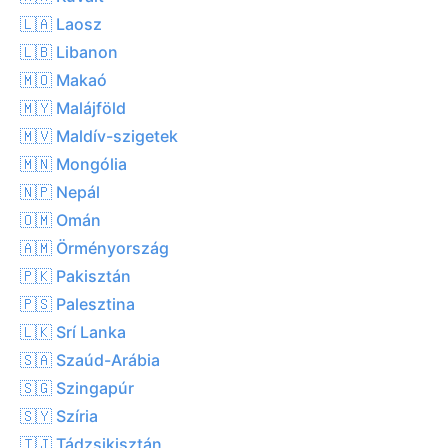
🇱🇦 Laosz
🇱🇧 Libanon
🇲🇴 Makaó
🇲🇾 Malájföld
🇲🇻 Maldív-szigetek
🇲🇳 Mongólia
🇳🇵 Nepál
🇴🇲 Omán
🇦🇲 Örményország
🇵🇰 Pakisztán
🇵🇸 Palesztina
🇱🇰 Srí Lanka
🇸🇦 Szaúd-Arábia
🇸🇬 Szingapúr
🇸🇾 Szíria
🇹🇯 Tádzsikisztán