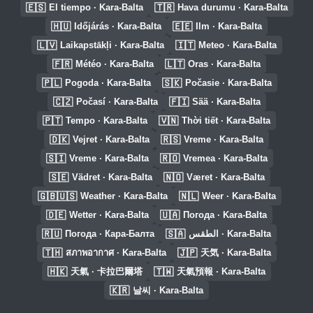
🇪🇸
🇹🇷
El tiempo · Kara-Balta
Hava durumu · Kara-Balta
🇭🇺
🇪🇪
Időjárás · Kara-Balta
Ilm · Kara-Balta
🇱🇻
🇮🇹
Laikapstākļi · Kara-Balta
Meteo · Kara-Balta
🇫🇷
🇱🇹
Météo · Kara-Balta
Oras · Kara-Balta
🇵🇱
🇸🇰
Pogoda · Kara-Balta
Počasie · Kara-Balta
🇨🇿
🇫🇮
Počasí · Kara-Balta
Sää · Kara-Balta
🇵🇹
🇻🇳
Tempo · Kara-Balta
Thời tiết · Kara-Balta
🇩🇰
🇷🇸
Vejret · Kara-Balta
Vreme · Kara-Balta
🇸🇮
🇷🇴
Vreme · Kara-Balta
Vremea · Kara-Balta
🇸🇪
🇳🇴
Vädret · Kara-Balta
Været · Kara-Balta
🇬🇧🇺🇸
🇳🇱
Weather · Kara-Balta
Weer · Kara-Balta
🇩🇪
🇺🇦
Wetter · Kara-Balta
Погода · Kara-Balta
🇷🇺
🇸🇦
Погода · Кара-Балта
الطقس · Kara-Balta
🇹🇭
🇯🇵
สภาพอากาศ · Kara-Balta
天気 · Kara-Balta
🇭🇰
🇹🇼
天氣 · 卡拉巴爾塔
天氣預報 · Kara-Balta
🇰🇷
날씨 · Kara-Balta