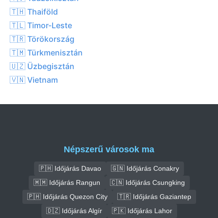
🇹🇭 Thaiföld
🇹🇱 Timor-Leste
🇹🇷 Törökország
🇹🇲 Türkmenisztán
🇺🇿 Üzbegisztán
🇻🇳 Vietnam
Népszerű városok ma
🇵🇭 Időjárás Davao
🇬🇳 Időjárás Conakry
🇲🇲 Időjárás Rangun
🇨🇳 Időjárás Csungking
🇵🇭 Időjárás Quezon City
🇹🇷 Időjárás Gaziantep
🇩🇿 Időjárás Algír
🇵🇰 Időjárás Lahor