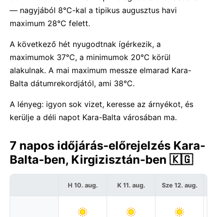
— nagyjából 8°C-kal a tipikus augusztus havi
maximum 28°C felett.
A következő hét nyugodtnak ígérkezik, a
maximumok 37°C, a minimumok 20°C körül
alakulnak. A mai maximum messze elmarad Kara-
Balta dátumrekordjától, ami 38°C.
A lényeg: igyon sok vizet, keresse az árnyékot, és
kerülje a déli napot Kara-Balta városában ma.
7 napos időjárás-előrejelzés Kara-
Balta-ben, Kirgizisztán-ben 🇰🇬
H 10. aug.
K 11. aug.
Sze 12. aug.
C