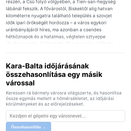
részén, a Csü folyó völgyében, a Tien-san-hegység
lábánál fekszik. A fővárostól, Biskektől alig hatvan
kilométerre nyugatra található település a szovjet
idők ipari örökségét hordozza – a város egykori
uránbányájáról híres, ma azonban a csendes
hétköznapok és a hatalmas, végtelen sztyeppe
látványa uralja. A közeli Ala-Too-hegylánc hófödte
csúcsai fenséges hátteret nyújtanak, a városka pedig
a nomád pásztorok és a színes bazárok világának
Kara-Balta időjárásának
kapujaként ismert. Az itteni élet tempóját a vidéki
nyugalom és a kemény természeti környezet
összehasonlítása egy másik
határozza meg.
várossal
A város éghajlata a hideg félszáraz (BSk) kategóriába
Keressen rá bármely városra világszerte, és hasonlítsa
tartozik, ami forró, száraz nyarakat és hideg,
össze egymás mellett a hőmérsékletet, az időjárási
viszonylag csapadékszegény teleket jelent. A nyári
körülményeket és az előrejelzéseket.
hőmérséklet gyakran eléri a 30-35 Celsius-fokot is, a
levegő ilyenkor poros és száraz, a nappalok
perzselőek. A téli időszakban a hőmérő higanya
Összehasonlítás →
mínusz 10-15 fok alá is süllyedhet, de a lehulló hó