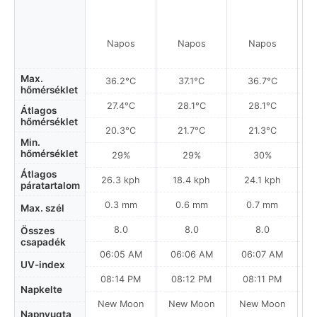
Napos
Napos
Napos
Max.
36.2°C
37.1°C
36.7°C
hőmérséklet
27.4°C
28.1°C
28.1°C
Átlagos
hőmérséklet
20.3°C
21.7°C
21.3°C
Min.
hőmérséklet
29%
29%
30%
Átlagos
26.3 kph
18.4 kph
24.1 kph
páratartalom
0.3 mm
0.6 mm
0.7 mm
Max. szél
8.0
8.0
8.0
Összes
csapadék
06:05 AM
06:06 AM
06:07 AM
0
UV-index
08:14 PM
08:12 PM
08:11 PM
Napkelte
New Moon
New Moon
New Moon
N
Napnyugta