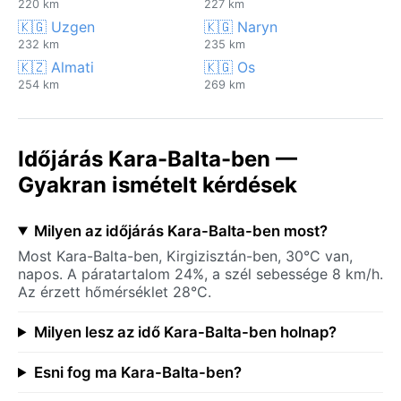
220 km
227 km
🇰🇬 Uzgen
🇰🇬 Naryn
232 km
235 km
🇰🇿 Almati
🇰🇬 Os
254 km
269 km
Időjárás Kara-Balta-ben —
Gyakran ismételt kérdések
Milyen az időjárás Kara-Balta-ben most?
Most Kara-Balta-ben, Kirgizisztán-ben, 30°C van,
napos. A páratartalom 24%, a szél sebessége 8 km/h.
Az érzett hőmérséklet 28°C.
Milyen lesz az idő Kara-Balta-ben holnap?
Esni fog ma Kara-Balta-ben?