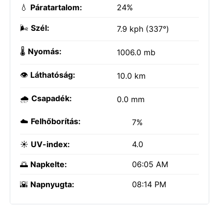
💧
Páratartalom:
24%
🌬️
Szél:
7.9 kph (337°)
🌡️
Nyomás:
1006.0 mb
👁️
Láthatóság:
10.0 km
🌧️
Csapadék:
0.0 mm
☁️
Felhőborítás:
7%
☀️
UV-index:
4.0
🌅
Napkelte:
06:05 AM
🌇
Napnyugta:
08:14 PM