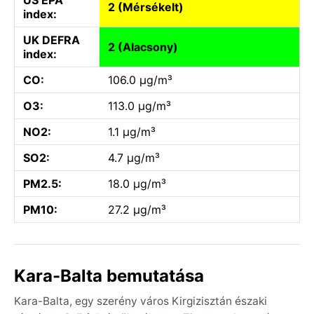
2 (Mérsékelt)
index:
UK DEFRA
2 (Alacsony)
index:
CO:
106.0 µg/m³
O3:
113.0 µg/m³
NO2:
1.1 µg/m³
SO2:
4.7 µg/m³
PM2.5:
18.0 µg/m³
PM10:
27.2 µg/m³
Kara-Balta bemutatása
Kara-Balta, egy szerény város Kirgizisztán északi