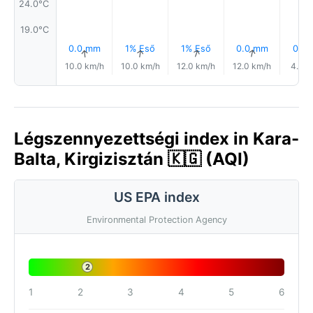
24.0°C
19.0°C
0.0 mm
1% Eső
1% Eső
0.0 mm
0.1 
↑
↑
↑
↑
10.0 km/h
10.0 km/h
12.0 km/h
12.0 km/h
4.0 k
Légszennyezettségi index in Kara-
Balta, Kirgizisztán 🇰🇬 (AQI)
US EPA index
Environmental Protection Agency
2
1
2
3
4
5
6