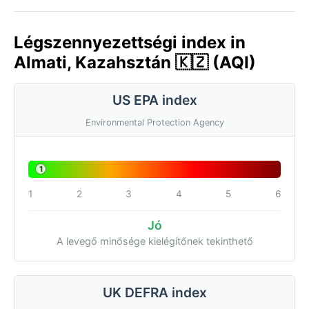
Légszennyezettségi index in
Almati, Kazahsztán 🇰🇿 (AQI)
US EPA index
Environmental Protection Agency
1
1
2
3
4
5
6
Jó
A levegő minősége kielégítőnek tekinthető
UK DEFRA index