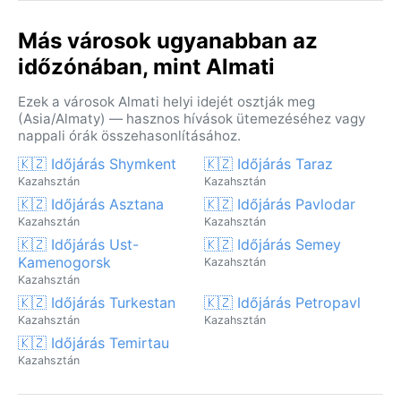
Más városok ugyanabban az
időzónában, mint Almati
Ezek a városok Almati helyi idejét osztják meg
(Asia/Almaty) — hasznos hívások ütemezéséhez vagy
nappali órák összehasonlításához.
🇰🇿 Időjárás Shymkent
🇰🇿 Időjárás Taraz
Kazahsztán
Kazahsztán
🇰🇿 Időjárás Asztana
🇰🇿 Időjárás Pavlodar
Kazahsztán
Kazahsztán
🇰🇿 Időjárás Ust-
🇰🇿 Időjárás Semey
Kamenogorsk
Kazahsztán
Kazahsztán
🇰🇿 Időjárás Turkestan
🇰🇿 Időjárás Petropavl
Kazahsztán
Kazahsztán
🇰🇿 Időjárás Temirtau
Kazahsztán