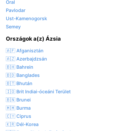
Oral
Pavlodar
Ust-Kamenogorsk
Semey
Országok a(z) Ázsia
🇦🇫 Afganisztán
🇦🇿 Azerbajdzsán
🇧🇭 Bahrein
🇧🇩 Banglades
🇧🇹 Bhután
🇮🇴 Brit Indiai-óceáni Terület
🇧🇳 Brunei
🇲🇲 Burma
🇨🇾 Ciprus
🇰🇷 Dél-Korea