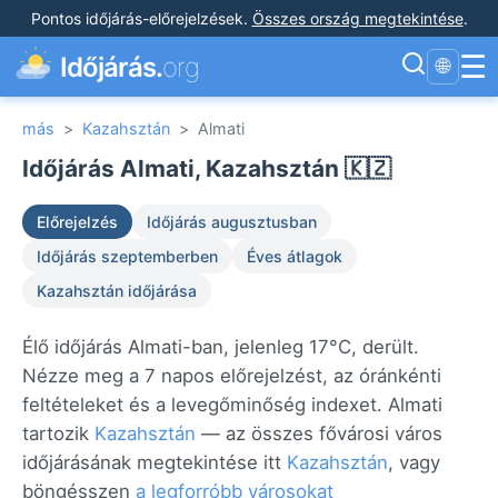
Pontos időjárás-előrejelzések
.
Összes ország megtekintése
.
☰
Időjárás.
org
🌐
más
>
Kazahsztán
>
Almati
Időjárás Almati, Kazahsztán 🇰🇿
Előrejelzés
Időjárás augusztusban
Időjárás szeptemberben
Éves átlagok
Kazahsztán időjárása
Élő időjárás Almati-ban, jelenleg 17°C, derült.
Nézze meg a 7 napos előrejelzést, az óránkénti
feltételeket és a levegőminőség indexet. Almati
tartozik
Kazahsztán
— az összes fővárosi város
időjárásának megtekintése itt
Kazahsztán
, vagy
böngésszen
a legforróbb városokat