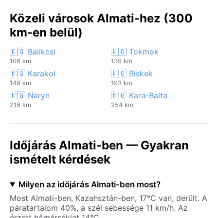
Közeli városok Almati-hez (300
km-en belül)
🇰🇬 Balikcsi
🇰🇬 Tokmok
106 km
139 km
🇰🇬 Karakol
🇰🇬 Biskek
148 km
193 km
🇰🇬 Naryn
🇰🇬 Kara-Balta
216 km
254 km
Időjárás Almati-ben — Gyakran
ismételt kérdések
Milyen az időjárás Almati-ben most?
Most Almati-ben, Kazahsztán-ben, 17°C van, derült. A
páratartalom 40%, a szél sebessége 11 km/h. Az
érzett hőmérséklet 14°C.