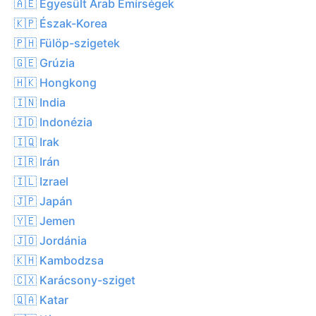
🇦🇪 Egyesült Arab Emírségek
🇰🇵 Észak-Korea
🇵🇭 Fülöp-szigetek
🇬🇪 Grúzia
🇭🇰 Hongkong
🇮🇳 India
🇮🇩 Indonézia
🇮🇶 Irak
🇮🇷 Irán
🇮🇱 Izrael
🇯🇵 Japán
🇾🇪 Jemen
🇯🇴 Jordánia
🇰🇭 Kambodzsa
🇨🇽 Karácsony-sziget
🇶🇦 Katar