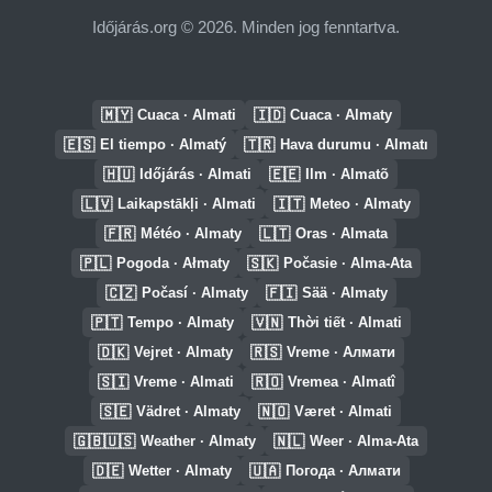
Időjárás.org © 2026. Minden jog fenntartva.
🇲🇾
🇮🇩
Cuaca · Almati
Cuaca · Almaty
🇪🇸
🇹🇷
El tiempo · Almatý
Hava durumu · Almatı
🇭🇺
🇪🇪
Időjárás · Almati
Ilm · Almatõ
🇱🇻
🇮🇹
Laikapstākļi · Almati
Meteo · Almaty
🇫🇷
🇱🇹
Météo · Almaty
Oras · Almata
🇵🇱
🇸🇰
Pogoda · Ałmaty
Počasie · Alma-Ata
🇨🇿
🇫🇮
Počasí · Almaty
Sää · Almaty
🇵🇹
🇻🇳
Tempo · Almaty
Thời tiết · Almati
🇩🇰
🇷🇸
Vejret · Almaty
Vreme · Алмати
🇸🇮
🇷🇴
Vreme · Almati
Vremea · Almatî
🇸🇪
🇳🇴
Vädret · Almaty
Været · Almati
🇬🇧🇺🇸
🇳🇱
Weather · Almaty
Weer · Alma-Ata
🇩🇪
🇺🇦
Wetter · Almaty
Погода · Алмати