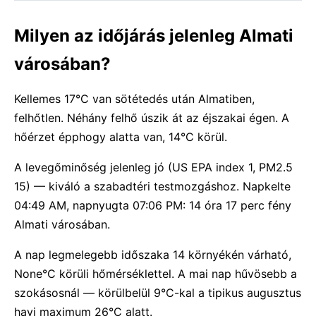
Milyen az időjárás jelenleg Almati
városában?
Kellemes 17°C van sötétedés után Almatiben,
felhőtlen. Néhány felhő úszik át az éjszakai égen. A
hőérzet épphogy alatta van, 14°C körül.
A levegőminőség jelenleg jó (US EPA index 1, PM2.5
15) — kiváló a szabadtéri testmozgáshoz. Napkelte
04:49 AM, napnyugta 07:06 PM: 14 óra 17 perc fény
Almati városában.
A nap legmelegebb időszaka 14 környékén várható,
None°C körüli hőmérséklettel. A mai nap hűvösebb a
szokásosnál — körülbelül 9°C-kal a tipikus augusztus
havi maximum 26°C alatt.