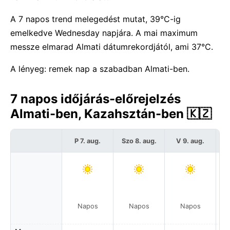
A 7 napos trend melegedést mutat, 39°C-ig
emelkedve Wednesday napjára. A mai maximum
messze elmarad Almati dátumrekordjától, ami 37°C.
A lényeg: remek nap a szabadban Almati-ben.
7 napos időjárás-előrejelzés
Almati-ben, Kazahsztán-ben 🇰🇿
P 7. aug.
Szo 8. aug.
V 9. aug.
H
Napos
Napos
Napos