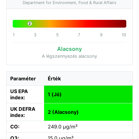
Department for Environment, Food & Rural Affairs
2
1
3
5
7
9
10
Alacsony
A légszennyezés alacsony
Paraméter
Érték
US EPA
1 (Jó)
index:
UK DEFRA
2 (Alacsony)
index:
CO:
249.0 µg/m³
O3:
15.0 µg/m³