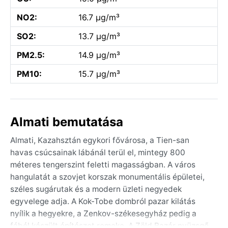
NO2:
16.7 µg/m³
SO2:
13.7 µg/m³
PM2.5:
14.9 µg/m³
PM10:
15.7 µg/m³
Almati bemutatása
Almati, Kazahsztán egykori fővárosa, a Tien-san
havas csúcsainak lábánál terül el, mintegy 800
méteres tengerszint feletti magasságban. A város
hangulatát a szovjet korszak monumentális épületei,
széles sugárutak és a modern üzleti negyedek
egyvelege adja. A Kok-Tobe dombról pazar kilátás
nyílik a hegyekre, a Zenkov-székesegyház pedig a
fából készült építészet remeke. A Zöld Bazár nyüzsgő