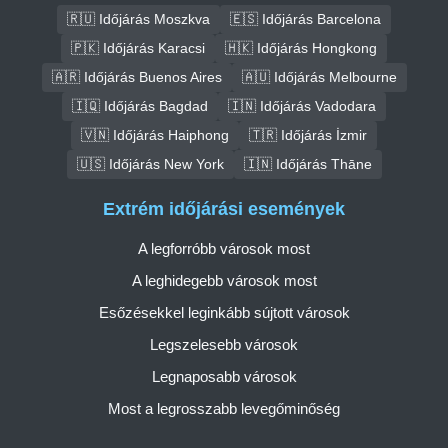
🇷🇺 Időjárás Moszkva
🇪🇸 Időjárás Barcelona
🇵🇰 Időjárás Karacsi
🇭🇰 Időjárás Hongkong
🇦🇷 Időjárás Buenos Aires
🇦🇺 Időjárás Melbourne
🇮🇶 Időjárás Bagdad
🇮🇳 Időjárás Vadodara
🇻🇳 Időjárás Haiphong
🇹🇷 Időjárás İzmir
🇺🇸 Időjárás New York
🇮🇳 Időjárás Thāne
Extrém időjárási események
A legforróbb városok most
A leghidegebb városok most
Esőzésekkel leginkább sújtott városok
Legszelesebb városok
Legnaposabb városok
Most a legrosszabb levegőminőség