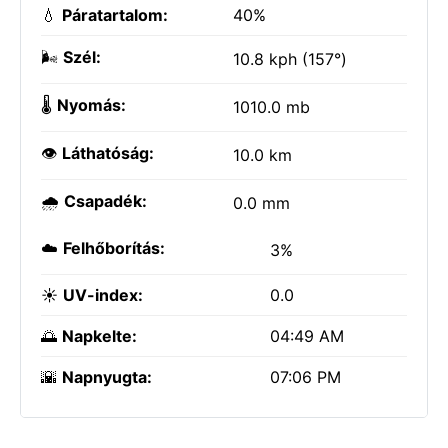
💧
Páratartalom:
40%
🌬️
Szél:
10.8 kph (157°)
🌡️
Nyomás:
1010.0 mb
👁️
Láthatóság:
10.0 km
🌧️
Csapadék:
0.0 mm
☁️
Felhőborítás:
3%
☀️
UV-index:
0.0
🌅
Napkelte:
04:49 AM
🌇
Napnyugta:
07:06 PM