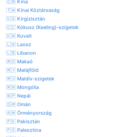
🇨🇳 Kína
🇹🇼 Kínai Köztársaság
🇰🇬 Kirgizisztán
🇨🇨 Kókusz (Keeling)-szigetek
🇰🇼 Kuvait
🇱🇦 Laosz
🇱🇧 Libanon
🇲🇴 Makaó
🇲🇾 Malájföld
🇲🇻 Maldív-szigetek
🇲🇳 Mongólia
🇳🇵 Nepál
🇴🇲 Omán
🇦🇲 Örményország
🇵🇰 Pakisztán
🇵🇸 Palesztina