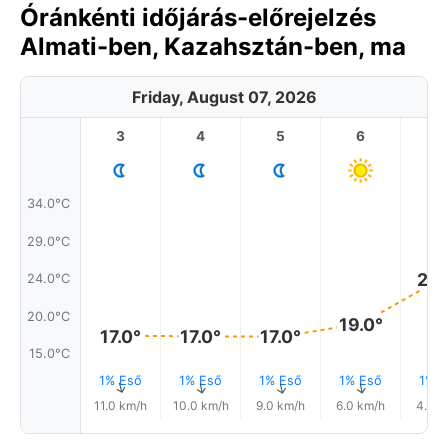
Óránkénti időjárás-előrejelzés
Almati-ben, Kazahsztán-ben, ma
Friday, August 07, 2026
3
4
5
6
7
34.0°C
29.0°C
24.
24.0°C
20.0°C
19.0°
17.0°
17.0°
17.0°
15.0°C
1% Eső
1% Eső
1% Eső
1% Eső
1% E
↑
↑
↑
↑
11.0 km/h
10.0 km/h
9.0 km/h
6.0 km/h
4.0 k