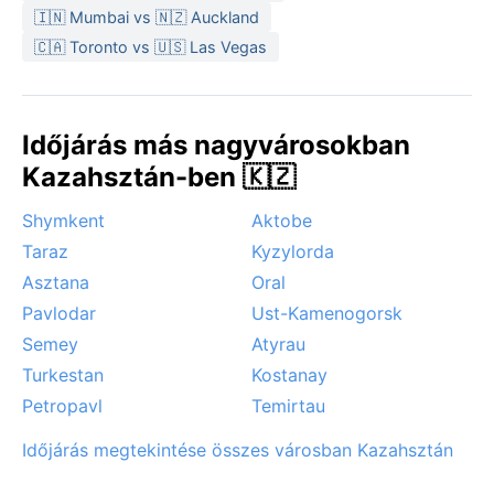
🇮🇳 Mumbai vs 🇳🇿 Auckland
enyhül, a hegyek felől érkező szellő frissít, és a
🇨🇦 Toronto vs 🇺🇸 Las Vegas
csapadék is mérsékelt. Télen a város felett gyakran
kialakuló inverziós köd elnehezítheti a levegőt, de a
tiszta, napos napokon a havas csúcsok látványa
káprázatos. A régióban nincs monszun vagy hurrikán,
Időjárás más nagyvárosokban
azonban a hegyek felől időnként erős, szeles frontok
Kazahsztán-ben 🇰🇿
érkeznek, amelyek gyors hőmérséklet-változást
hoznak. A nyári záporok frissességet, a téli hóesés
Shymkent
Aktobe
pedig csendes szépséget varázsol Almati utcáira.
Taraz
Kyzylorda
Asztana
Oral
Pavlodar
Ust-Kamenogorsk
Semey
Atyrau
Turkestan
Kostanay
Petropavl
Temirtau
Időjárás megtekintése összes városban Kazahsztán