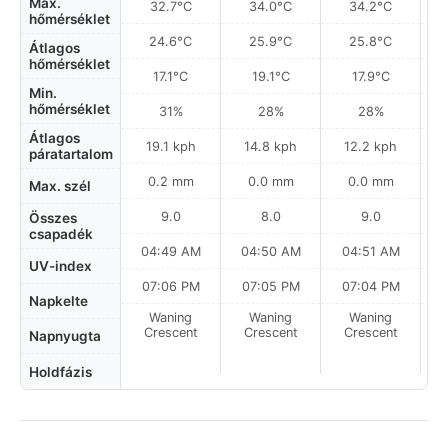
Max.
32.7°C
34.0°C
34.2°C
hőmérséklet
24.6°C
25.9°C
25.8°C
Átlagos
hőmérséklet
17.1°C
19.1°C
17.9°C
Min.
hőmérséklet
31%
28%
28%
Átlagos
19.1 kph
14.8 kph
12.2 kph
páratartalom
0.2 mm
0.0 mm
0.0 mm
Max. szél
9.0
8.0
9.0
Összes
csapadék
04:49 AM
04:50 AM
04:51 AM
0
UV-index
07:06 PM
07:05 PM
07:04 PM
Napkelte
Waning
Waning
Waning
N
Crescent
Crescent
Crescent
Napnyugta
Holdfázis