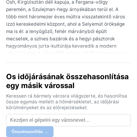
Osh, Kirgizisztán déli kapuja, a Fergana-völgy
peremén, a Szulejman-hegy árnyékában terül el. A
több mint háromezer éves múltra visszatekintő város
izzó kereskedelmi központ, ahol a Selyemút öröksége
ma is él: a lenyűgöző, fehér márványból épült
mecsetek, a színes bazárok és a hegyi pásztorok
hagyományos jurta-kultúrája keveredik a modern
városi élettel. A város fölé magasodó Szulejman-hegy,
szent zarándokhely, ahonnan lélegzetelállító rálátás
nyílik a háztetők és a környező, csipkézett hegyek
Os időjárásának összehasonlítása
panorámájára. Osh a népek és nyelvek
olvasztótégelye, ahol a kirgiz vendégszeretet a
egy másik várossal
civilizációk találkozásának kozmopolita hangulatával
Keressen rá bármely városra világszerte, és hasonlítsa
fonódik össze.
össze egymás mellett a hőmérsékletet, az időjárási
körülményeket és az előrejelzéseket.
A város éghajlata a hideg félsivatagi (BSk)
besorolásba tartozik, ami markáns évszakokat jelent.
A nyarak forrók és szárazok, a nappali hőmérséklet
gyakran 35 °C fölé kúszik, éjszaka azonban
Összehasonlítás →