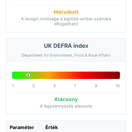
Mérsékelt
A levegő minősége a legtöbb ember számára
elfogadható
UK DEFRA index
Department for Environment, Food & Rural Affairs
2
1
3
5
7
9
10
Alacsony
A légszennyezés alacsony
Paraméter
Érték