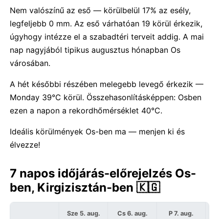
Nem valószínű az eső — körülbelül 17% az esély,
legfeljebb 0 mm. Az eső várhatóan 19 körül érkezik,
úgyhogy intézze el a szabadtéri terveit addig. A mai
nap nagyjából tipikus augusztus hónapban Os
városában.
A hét későbbi részében melegebb levegő érkezik —
Monday 39°C körül. Összehasonlításképpen: Osben
ezen a napon a rekordhőmérséklet 40°C.
Ideális körülmények Os-ben ma — menjen ki és
élvezze!
7 napos időjárás-előrejelzés Os-
ben, Kirgizisztán-ben 🇰🇬
Sze 5. aug.
Cs 6. aug.
P 7. aug.
S