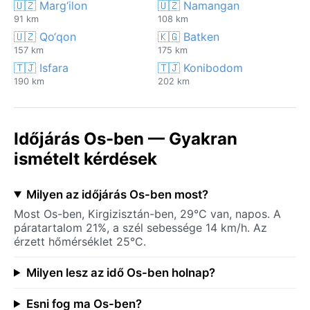
🇺🇿 Marg‘ilon
🇺🇿 Namangan
91 km
108 km
🇺🇿 Qo‘qon
🇰🇬 Batken
157 km
175 km
🇹🇯 Isfara
🇹🇯 Konibodom
190 km
202 km
Időjárás Os-ben — Gyakran
ismételt kérdések
Milyen az időjárás Os-ben most?
Most Os-ben, Kirgizisztán-ben, 29°C van, napos. A
páratartalom 21%, a szél sebessége 14 km/h. Az
érzett hőmérséklet 25°C.
Milyen lesz az idő Os-ben holnap?
Esni fog ma Os-ben?