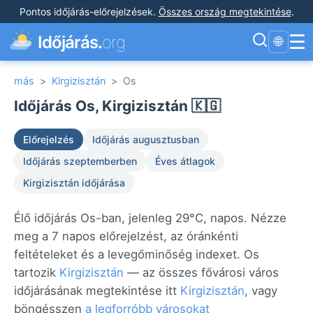
Pontos időjárás-előrejelzések
.
Összes ország megtekintése
.
☰
Időjárás.
org
🌐
más
>
Kirgizisztán
>
Os
Időjárás Os, Kirgizisztán 🇰🇬
Előrejelzés
Időjárás augusztusban
Időjárás szeptemberben
Éves átlagok
Kirgizisztán időjárása
Élő időjárás Os-ban, jelenleg 29°C, napos. Nézze
meg a 7 napos előrejelzést, az óránkénti
feltételeket és a levegőminőség indexet. Os
tartozik
Kirgizisztán
— az összes fővárosi város
időjárásának megtekintése itt
Kirgizisztán
, vagy
böngésszen
a legforróbb városokat