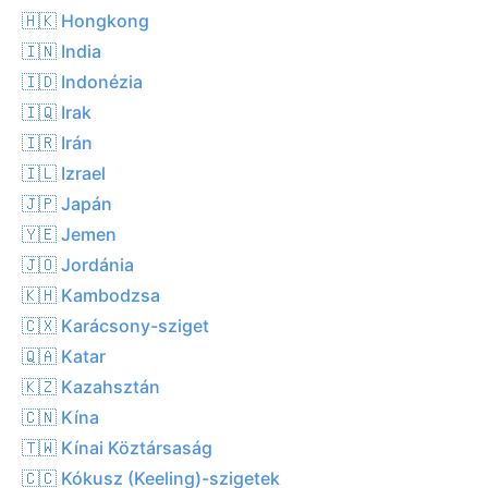
🇭🇰 Hongkong
🇮🇳 India
🇮🇩 Indonézia
🇮🇶 Irak
🇮🇷 Irán
🇮🇱 Izrael
🇯🇵 Japán
🇾🇪 Jemen
🇯🇴 Jordánia
🇰🇭 Kambodzsa
🇨🇽 Karácsony-sziget
🇶🇦 Katar
🇰🇿 Kazahsztán
🇨🇳 Kína
🇹🇼 Kínai Köztársaság
🇨🇨 Kókusz (Keeling)-szigetek