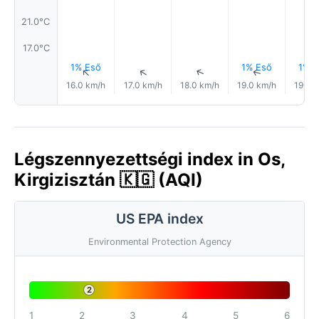
21.0°C
17.0°C
1% Eső
1% Eső
1% E
↑
↑
↑
↑
16.0 km/h
17.0 km/h
18.0 km/h
19.0 km/h
19.0 
Légszennyezettségi index in Os,
Kirgizisztán 🇰🇬 (AQI)
US EPA index
Environmental Protection Agency
2
1
2
3
4
5
6