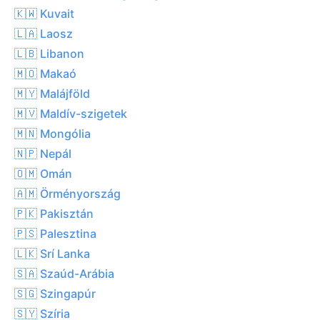
🇰🇼 Kuvait
🇱🇦 Laosz
🇱🇧 Libanon
🇲🇴 Makaó
🇲🇾 Malájföld
🇲🇻 Maldív-szigetek
🇲🇳 Mongólia
🇳🇵 Nepál
🇴🇲 Omán
🇦🇲 Örményország
🇵🇰 Pakisztán
🇵🇸 Palesztina
🇱🇰 Srí Lanka
🇸🇦 Szaúd-Arábia
🇸🇬 Szingapúr
🇸🇾 Szíria