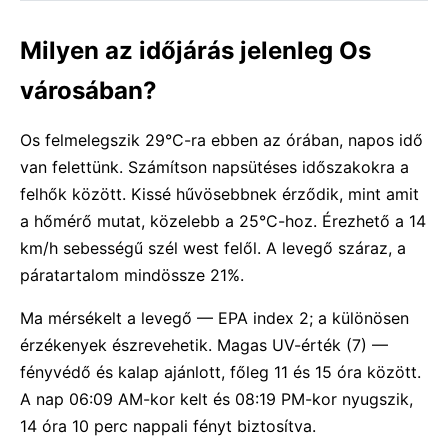
Milyen az időjárás jelenleg Os
városában?
Os felmelegszik 29°C-ra ebben az órában, napos idő
van felettünk. Számítson napsütéses időszakokra a
felhők között. Kissé hűvösebbnek érződik, mint amit
a hőmérő mutat, közelebb a 25°C-hoz. Érezhető a 14
km/h sebességű szél west felől. A levegő száraz, a
páratartalom mindössze 21%.
Ma mérsékelt a levegő — EPA index 2; a különösen
érzékenyek észrevehetik. Magas UV-érték (7) —
fényvédő és kalap ajánlott, főleg 11 és 15 óra között.
A nap 06:09 AM-kor kelt és 08:19 PM-kor nyugszik,
14 óra 10 perc nappali fényt biztosítva.