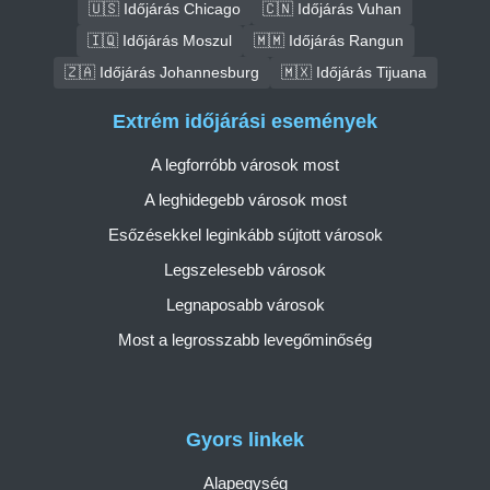
🇺🇸 Időjárás Chicago
🇨🇳 Időjárás Vuhan
🇮🇶 Időjárás Moszul
🇲🇲 Időjárás Rangun
🇿🇦 Időjárás Johannesburg
🇲🇽 Időjárás Tijuana
Extrém időjárási események
A legforróbb városok most
A leghidegebb városok most
Esőzésekkel leginkább sújtott városok
Legszelesebb városok
Legnaposabb városok
Most a legrosszabb levegőminőség
Gyors linkek
Alapegység