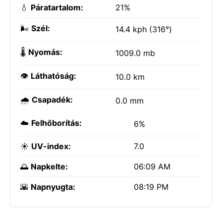
💧
Páratartalom:
21%
🌬️
Szél:
14.4 kph (316°)
🌡️
Nyomás:
1009.0 mb
👁️
Láthatóság:
10.0 km
🌧️
Csapadék:
0.0 mm
☁️
Felhőborítás:
6%
☀️
UV-index:
7.0
🌅
Napkelte:
06:09 AM
🌇
Napnyugta:
08:19 PM