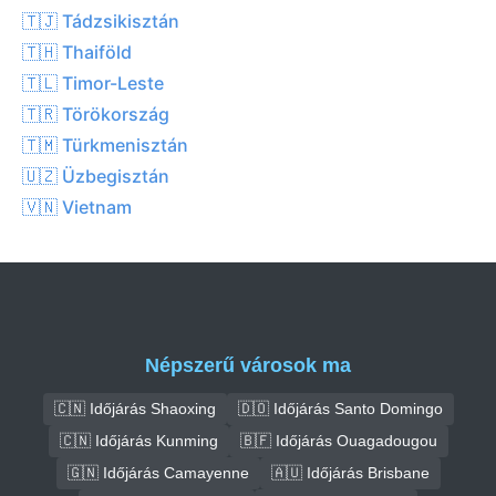
🇹🇯 Tádzsikisztán
🇹🇭 Thaiföld
🇹🇱 Timor-Leste
🇹🇷 Törökország
🇹🇲 Türkmenisztán
🇺🇿 Üzbegisztán
🇻🇳 Vietnam
Népszerű városok ma
🇨🇳 Időjárás Shaoxing
🇩🇴 Időjárás Santo Domingo
🇨🇳 Időjárás Kunming
🇧🇫 Időjárás Ouagadougou
🇬🇳 Időjárás Camayenne
🇦🇺 Időjárás Brisbane