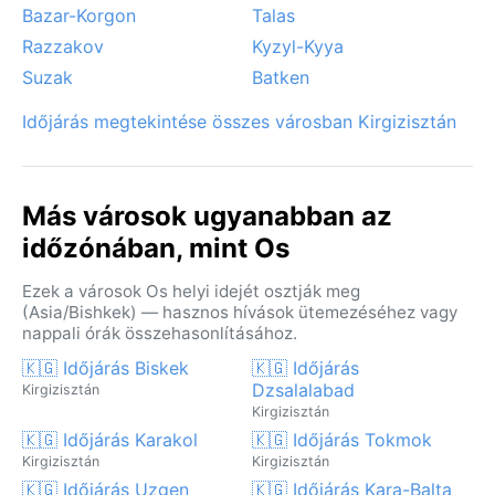
Bazar-Korgon
Talas
érkező havazások, valamint a sűrű, szürke köd, amely
Razzakov
Kyzyl-Kyya
a völgyben megül, több napra is elzárhatja a kilátást.
A város éghajlatának különlegessége a nagy napi
Suzak
Batken
hőingás, ami még a tapasztalt utazót is
Időjárás megtekintése összes városban Kirgizisztán
meglepetésként érheti: a forró nappalt gyorsan hideg
éjszaka követi, így egy könnyű kardigán vagy pulóver
mindig jól jöhet.
Más városok ugyanabban az
időzónában, mint Os
Ezek a városok Os helyi idejét osztják meg
(Asia/Bishkek) — hasznos hívások ütemezéséhez vagy
nappali órák összehasonlításához.
🇰🇬 Időjárás Biskek
🇰🇬 Időjárás
Dzsalalabad
Kirgizisztán
Kirgizisztán
🇰🇬 Időjárás Karakol
🇰🇬 Időjárás Tokmok
Kirgizisztán
Kirgizisztán
🇰🇬 Időjárás Uzgen
🇰🇬 Időjárás Kara-Balta