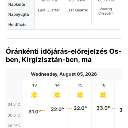
08:19 PM
08:18 PM
08:17 PM
Napkelte
Waning
Last Quarter
Last Quarter
Crescent
Napnyugta
Holdfázis
Óránkénti időjárás-előrejelzés Os-
ben, Kirgizisztán-ben, ma
Wednesday, August 05, 2026
13
14
15
16
17
34.0°C
33.0°
32.0°
32.0°
32.
31.0°
30.0°C
26.0°C