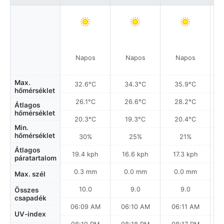
Napos
Napos
Napos
Max.
32.6°C
34.3°C
35.9°C
hőmérséklet
26.1°C
26.6°C
28.2°C
Átlagos
hőmérséklet
20.3°C
19.3°C
20.4°C
Min.
hőmérséklet
30%
25%
21%
Átlagos
19.4 kph
16.6 kph
17.3 kph
páratartalom
0.3 mm
0.0 mm
0.0 mm
Max. szél
10.0
9.0
9.0
Összes
csapadék
06:09 AM
06:10 AM
06:11 AM
UV-index