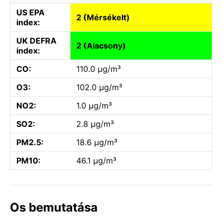
US EPA
2 (Mérsékelt)
index:
UK DEFRA
2 (Alacsony)
index:
CO:
110.0 µg/m³
O3:
102.0 µg/m³
NO2:
1.0 µg/m³
SO2:
2.8 µg/m³
PM2.5:
18.6 µg/m³
PM10:
46.1 µg/m³
Os bemutatása