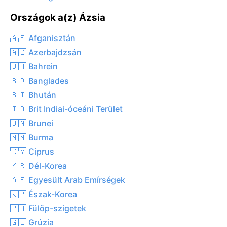
Országok a(z) Ázsia
🇦🇫 Afganisztán
🇦🇿 Azerbajdzsán
🇧🇭 Bahrein
🇧🇩 Banglades
🇧🇹 Bhután
🇮🇴 Brit Indiai-óceáni Terület
🇧🇳 Brunei
🇲🇲 Burma
🇨🇾 Ciprus
🇰🇷 Dél-Korea
🇦🇪 Egyesült Arab Emírségek
🇰🇵 Észak-Korea
🇵🇭 Fülöp-szigetek
🇬🇪 Grúzia