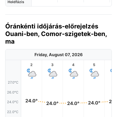
Holdfázis
Óránkénti időjárás-előrejelzés
Ouani-ben, Comor-szigetek-ben,
ma
Friday, August 07, 2026
2
3
4
5
6
27.0°C
26.0°C
24.0°
24.
24.0°
24.0°C
24.0°
24.0°
22.0°C