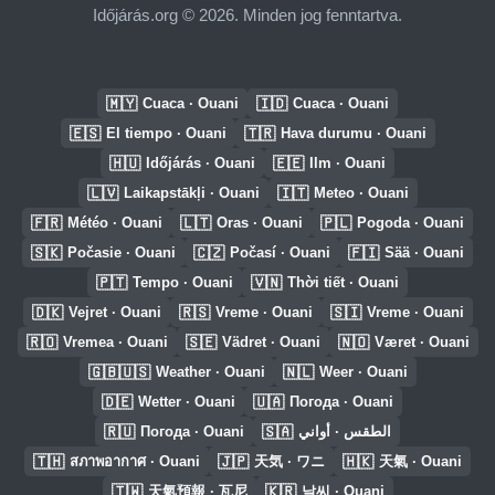
Időjárás.org © 2026. Minden jog fenntartva.
🇲🇾
🇮🇩
Cuaca · Ouani
Cuaca · Ouani
🇪🇸
🇹🇷
El tiempo · Ouani
Hava durumu · Ouani
🇭🇺
🇪🇪
Időjárás · Ouani
Ilm · Ouani
🇱🇻
🇮🇹
Laikapstākļi · Ouani
Meteo · Ouani
🇫🇷
🇱🇹
🇵🇱
Météo · Ouani
Oras · Ouani
Pogoda · Ouani
🇸🇰
🇨🇿
🇫🇮
Počasie · Ouani
Počasí · Ouani
Sää · Ouani
🇵🇹
🇻🇳
Tempo · Ouani
Thời tiết · Ouani
🇩🇰
🇷🇸
🇸🇮
Vejret · Ouani
Vreme · Ouani
Vreme · Ouani
🇷🇴
🇸🇪
🇳🇴
Vremea · Ouani
Vädret · Ouani
Været · Ouani
🇬🇧🇺🇸
🇳🇱
Weather · Ouani
Weer · Ouani
🇩🇪
🇺🇦
Wetter · Ouani
Погода · Ouani
🇷🇺
🇸🇦
Погода · Ouani
الطقس · أواني
🇹🇭
🇯🇵
🇭🇰
สภาพอากาศ · Ouani
天気 · ワニ
天氣 · Ouani
🇹🇼
🇰🇷
天氣預報 · 瓦尼
날씨 · Ouani