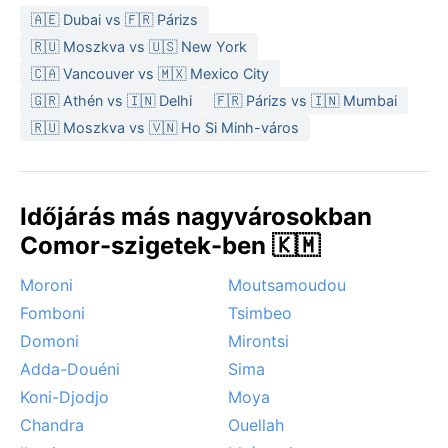
A legkedvezőbb időjárás a májustól októberig tartó
🇦🇪 Dubai vs 🇫🇷 Párizs
száraz évszakban várható, amikor a kevesebb
🇷🇺 Moszkva vs 🇺🇸 New York
csapadék és az alacsonyabb páratartalom
🇨🇦 Vancouver vs 🇲🇽 Mexico City
kellemesebbé teszi a felfedezést. Az esős évszakban
🇬🇷 Athén vs 🇮🇳 Delhi
🇫🇷 Párizs vs 🇮🇳 Mumbai
ciklonok is előfordulhatnak, amelyek heves szelekkel
🇷🇺 Moszkva vs 🇻🇳 Ho Si Minh-város
és özönvízszerű esőkkel járnak, de ezek általában
átmenetiek. A reggeli köd néha felkúszik a
hegyoldalakra, de a napsütés hamar szétoszlatja.
Ouani éghajlata igazi trópusi váltakozás: a buja zöld
Időjárás más nagyvárosokban
és a perzselő nap egyaránt része a sziget ritmusának.
Comor-szigetek-ben 🇰🇲
Moroni
Moutsamoudou
Fomboni
Tsimbeo
Domoni
Mirontsi
Adda-Douéni
Sima
Koni-Djodjo
Moya
Chandra
Ouellah