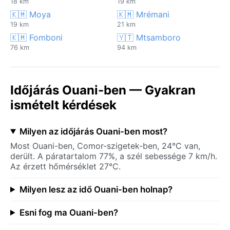
18 km
19 km
🇰🇲 Moya
🇰🇲 Mrémani
19 km
21 km
🇰🇲 Fomboni
🇾🇹 Mtsamboro
76 km
94 km
Időjárás Ouani-ben — Gyakran
ismételt kérdések
Milyen az időjárás Ouani-ben most?
Most Ouani-ben, Comor-szigetek-ben, 24°C van,
derült. A páratartalom 77%, a szél sebessége 7 km/h.
Az érzett hőmérséklet 27°C.
Milyen lesz az idő Ouani-ben holnap?
Esni fog ma Ouani-ben?