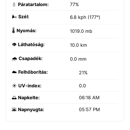
💧
Páratartalom:
77%
🌬️
Szél:
6.8 kph (177°)
🌡️
Nyomás:
1019.0 mb
👁️
Láthatóság:
10.0 km
🌧️
Csapadék:
0.0 mm
☁️
Felhőborítás:
21%
☀️
UV-index:
0.0
🌅
Napkelte:
06:18 AM
🌇
Napnyugta:
05:57 PM