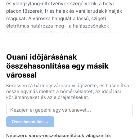
és ylang-ylang-ültetvények szegélyezik, a helyi
piacon fűszerek, friss halak és vaníliarúdak kínálják
magukat. A városka hangulát a lassú, szigeti
életritmus határozza meg – a halászcsónakok
ringatóznak a kikötőben, a hegyoldalakon pedig a
trópusi növényzet burjánzik. Nincs itt turistaáradat,
csak a hétköznapi komori élet zajlik a színes házak és
Ouani időjárásának
a pálmafák árnyékában.
összehasonlítása egy másik
Éghajlata a trópusi szavanna (Köppen: Aw) jegyében
várossal
alakul. A meleg és párás esős évszak novembertől
áprilisig tart, ilyenkor a napi csapadék záporok
Keressen rá bármely városra világszerte, és hasonlítsa
formájában érkezik, a hőmérséklet 30 °C körül mozog,
össze egymás mellett a hőmérsékletet, az időjárási
a páratartalom magas. A szárazabb, hűvösebb
körülményeket és az előrejelzéseket.
időszak májustól októberig tart – ilyenkor a nappali
maximum 27–28 °C, az éjszakák enyhék, és a levegő
kevésbé fullasztó. Utazáshoz könnyű pamutruhák,
Összehasonlítás →
esőkabát és erős naptej ajánlott; a szúnyogirtó is
hasznos lehet az esős hónapokban.
Népszerű város-összehasonlítások világszerte: