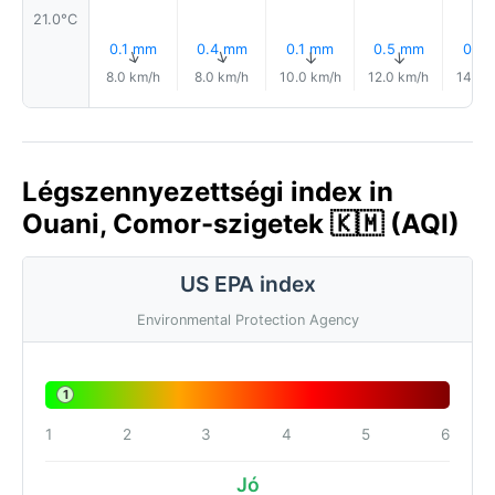
21.0°C
0.1 mm
0.4 mm
0.1 mm
0.5 mm
0.1 
↑
↑
↑
↑
8.0 km/h
8.0 km/h
10.0 km/h
12.0 km/h
14.0 
Légszennyezettségi index in
Ouani, Comor-szigetek 🇰🇲 (AQI)
US EPA index
Environmental Protection Agency
1
1
2
3
4
5
6
Jó