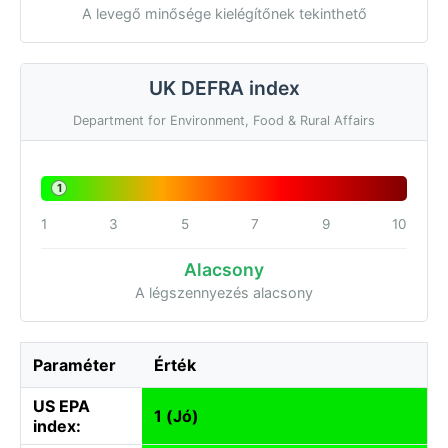
A levegő minősége kielégítőnek tekinthető
UK DEFRA index
Department for Environment, Food & Rural Affairs
1
1
3
5
7
9
10
Alacsony
A légszennyezés alacsony
Paraméter
Érték
US EPA
1 (Jó)
index: