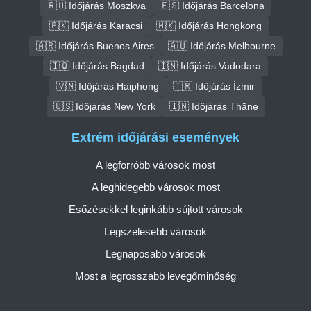
🇷🇺 Időjárás Moszkva
🇪🇸 Időjárás Barcelona
🇵🇰 Időjárás Karacsi
🇭🇰 Időjárás Hongkong
🇦🇷 Időjárás Buenos Aires
🇦🇺 Időjárás Melbourne
🇮🇶 Időjárás Bagdad
🇮🇳 Időjárás Vadodara
🇻🇳 Időjárás Haiphong
🇹🇷 Időjárás İzmir
🇺🇸 Időjárás New York
🇮🇳 Időjárás Thāne
Extrém időjárási események
A legforróbb városok most
A leghidegebb városok most
Esőzésekkel leginkább sújtott városok
Legszelesebb városok
Legnaposabb városok
Most a legrosszabb levegőminőség