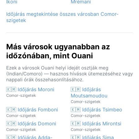
Ikoni
Mrémani
Időjárás megtekintése összes városban Comor-
szigetek
Más városok ugyanabban az
időzónában, mint Ouani
Ezek a városok Ouani helyi idejét osztják meg
(Indian/Comoro) — hasznos hívások ütemezéséhez vagy
nappali órák összehasonlításához.
🇰🇲 Időjárás Moroni
🇰🇲 Időjárás
Moutsamoudou
Comor-szigetek
Comor-szigetek
🇰🇲 Időjárás Fomboni
🇰🇲 Időjárás Tsimbeo
Comor-szigetek
Comor-szigetek
🇰🇲 Időjárás Domoni
🇰🇲 Időjárás Mirontsi
Comor-szigetek
Comor-szigetek
🇰🇲 Időjárás Adda-
🇰🇲 Időjárás Sima