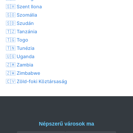
🇸🇭 Szent Ilona
🇸🇴 Szomália
🇸🇩 Szudán
🇹🇿 Tanzánia
🇹🇬 Togo
🇹🇳 Tunézia
🇺🇬 Uganda
🇿🇲 Zambia
🇿🇼 Zimbabwe
🇨🇻 Zöld-foki Köztársaság
Népszerű városok ma