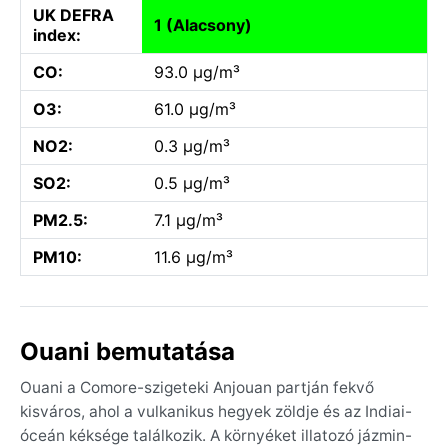
UK DEFRA
1 (Alacsony)
index:
CO:
93.0 µg/m³
O3:
61.0 µg/m³
NO2:
0.3 µg/m³
SO2:
0.5 µg/m³
PM2.5:
7.1 µg/m³
PM10:
11.6 µg/m³
Ouani bemutatása
Ouani a Comore-szigeteki Anjouan partján fekvő
kisváros, ahol a vulkanikus hegyek zöldje és az Indiai-
óceán kéksége találkozik. A környéket illatozó jázmin-