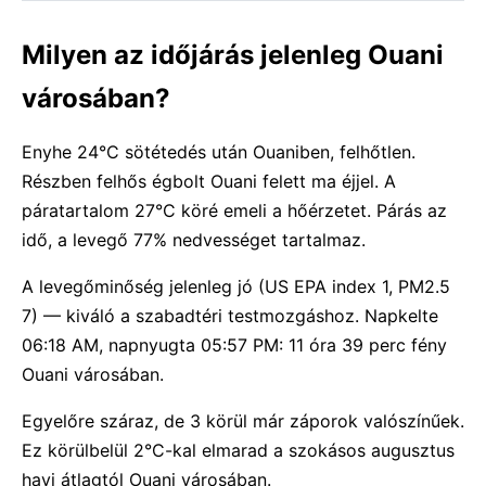
Milyen az időjárás jelenleg Ouani
városában?
Enyhe 24°C sötétedés után Ouaniben, felhőtlen.
Részben felhős égbolt Ouani felett ma éjjel. A
páratartalom 27°C köré emeli a hőérzetet. Párás az
idő, a levegő 77% nedvességet tartalmaz.
A levegőminőség jelenleg jó (US EPA index 1, PM2.5
7) — kiváló a szabadtéri testmozgáshoz. Napkelte
06:18 AM, napnyugta 05:57 PM: 11 óra 39 perc fény
Ouani városában.
Egyelőre száraz, de 3 körül már záporok valószínűek.
Ez körülbelül 2°C-kal elmarad a szokásos augusztus
havi átlagtól Ouani városában.