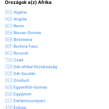
Országok a(z) Afrika
🇩🇿 Algéria
🇦🇴 Angóla
🇧🇯 Benin
🇬🇼 Bissau-Guinea
🇧🇼 Botswana
🇧🇫 Burkina Faso
🇧🇮 Burundi
🇹🇩 Csád
🇿🇦 Dél-afrikai Köztársaság
🇸🇸 Dél-Szudán
🇩🇯 Dzsibuti
🇬🇶 Egyenlítői-Guinea
🇪🇬 Egyiptom
🇨🇮 Elefántcsontpart
🇪🇷 Eritrea