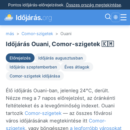
Pontos időjárás-előrejelzések
.
Összes ország megtekintése
.
☰
Időjárás.
org
🌐
más
>
Comor-szigetek
>
Ouani
Időjárás Ouani, Comor-szigetek 🇰🇲
Előrejelzés
Időjárás augusztusban
Időjárás szeptemberben
Éves átlagok
Comor-szigetek időjárása
Élő időjárás Ouani-ban, jelenleg 24°C, derült.
Nézze meg a 7 napos előrejelzést, az óránkénti
feltételeket és a levegőminőség indexet. Ouani
tartozik
Comor-szigetek
— az összes fővárosi
város időjárásának megtekintése itt
Comor-
szigetek
, vagy böngésszen
a legforróbb városokat