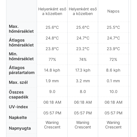
Helyenként eső
Helyenként eső
Napos
a közelben
a közelben
Max.
25.6°C
25.6°C
25.5°C
hőmérséklet
24.8°C
24.7°C
24.7°C
Átlagos
hőmérséklet
23.8°C
23.2°C
23.9°C
Min.
hőmérséklet
77%
74%
72%
Átlagos
14.8 kph
17.3 kph
8.6 kph
páratartalom
1.9 mm
3.2 mm
0.1 mm
Max. szél
9.0
8.0
10.0
Összes
csapadék
06:18 AM
06:18 AM
06:18 AM
UV-index
05:57 PM
05:57 PM
05:57 PM
Napkelte
Waning
Waning
Waning
N
Crescent
Crescent
Crescent
Napnyugta