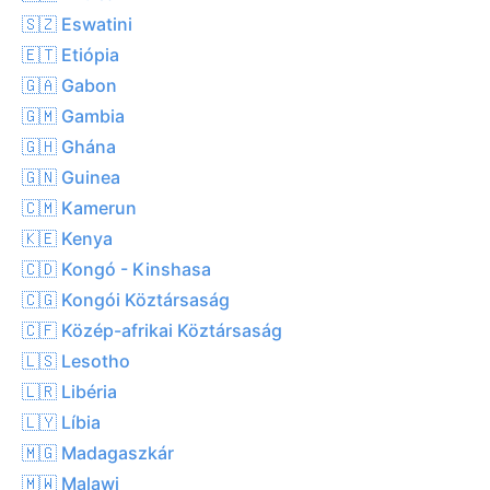
🇸🇿 Eswatini
🇪🇹 Etiópia
🇬🇦 Gabon
🇬🇲 Gambia
🇬🇭 Ghána
🇬🇳 Guinea
🇨🇲 Kamerun
🇰🇪 Kenya
🇨🇩 Kongó - Kinshasa
🇨🇬 Kongói Köztársaság
🇨🇫 Közép-afrikai Köztársaság
🇱🇸 Lesotho
🇱🇷 Libéria
🇱🇾 Líbia
🇲🇬 Madagaszkár
🇲🇼 Malawi