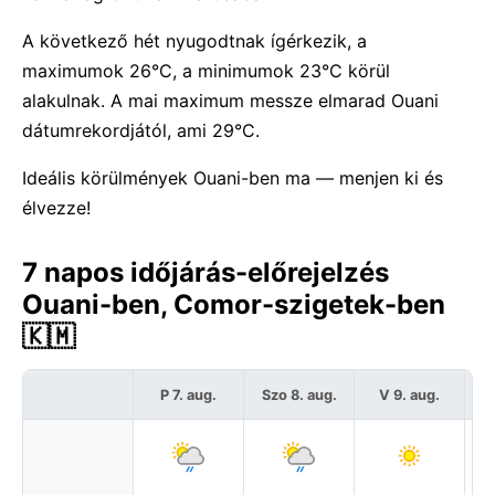
A következő hét nyugodtnak ígérkezik, a
maximumok 26°C, a minimumok 23°C körül
alakulnak. A mai maximum messze elmarad Ouani
dátumrekordjától, ami 29°C.
Ideális körülmények Ouani-ben ma — menjen ki és
élvezze!
7 napos időjárás-előrejelzés
Ouani-ben, Comor-szigetek-ben
🇰🇲
P 7. aug.
Szo 8. aug.
V 9. aug.
H