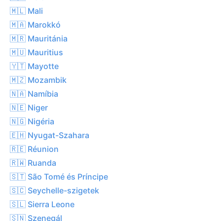
🇲🇱 Mali
🇲🇦 Marokkó
🇲🇷 Mauritánia
🇲🇺 Mauritius
🇾🇹 Mayotte
🇲🇿 Mozambik
🇳🇦 Namíbia
🇳🇪 Niger
🇳🇬 Nigéria
🇪🇭 Nyugat-Szahara
🇷🇪 Réunion
🇷🇼 Ruanda
🇸🇹 São Tomé és Príncipe
🇸🇨 Seychelle-szigetek
🇸🇱 Sierra Leone
🇸🇳 Szenegál