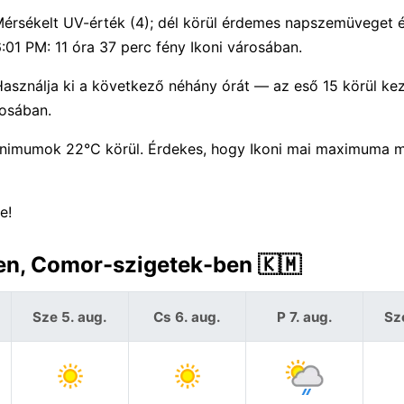
 Mérsékelt UV-érték (4); dél körül érdemes napszemüveget 
:01 PM: 11 óra 37 perc fény Ikoni városában.
asználja ki a következő néhány órát — az eső 15 körül ke
rosában.
imumok 22°C körül. Érdekes, hogy Ikoni mai maximuma m
e!
ben, Comor-szigetek-ben 🇰🇲
Sze 5. aug.
Cs 6. aug.
P 7. aug.
Sz