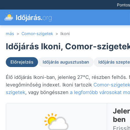
Pontos
Időjárás.
org
más
>
Comor-szigetek
>
Ikoni
Időjárás Ikoni, Comor-szigetek
Előrejelzés
Időjárás augusztusban
Időjárás szep
Élő időjárás Ikoni-ban, jelenleg 27°C, részben felhős.
levegőminőség indexet. Ikoni tartozik
Comor-szigete
szigetek
, vagy böngésszen
a legforróbb városokat mo
Jele
ben
Frissí