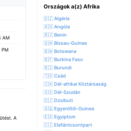
Országok a(z) Afrika
🇩🇿 Algéria
🇦🇴 Angóla
🇧🇯 Benin
4 AM
🇬🇼 Bissau-Guinea
1 PM
🇧🇼 Botswana
🇧🇫 Burkina Faso
🇧🇮 Burundi
🇹🇩 Csád
🇿🇦 Dél-afrikai Köztársaság
🇸🇸 Dél-Szudán
🇩🇯 Dzsibuti
🇬🇶 Egyenlítői-Guinea
🇪🇬 Egyiptom
ütést. A
🇨🇮 Elefántcsontpart