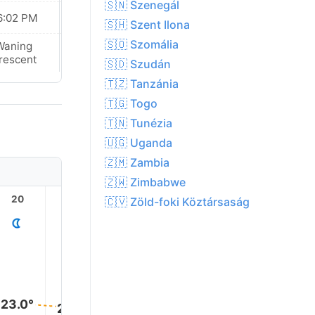
🇸🇳 Szenegál
6:02 PM
06:02 PM
🇸🇭 Szent Ilona
🇸🇴 Szomália
Waning
Waning
rescent
Crescent
🇸🇩 Szudán
🇹🇿 Tanzánia
🇹🇬 Togo
🇹🇳 Tunézia
🇺🇬 Uganda
🇿🇲 Zambia
🇿🇼 Zimbabwe
20
21
22
23
1
🇨🇻 Zöld-foki Köztársaság
23.0°
23.0°
23.0°
23.0°
23.0°
23.0°