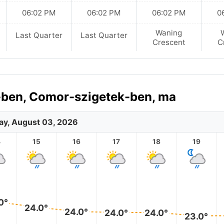
06:02 PM
06:02 PM
06:02 PM
0
Waning
Last Quarter
Last Quarter
Crescent
C
i-ben, Comor-szigetek-ben, ma
y, August 03, 2026
4
15
16
17
18
19
0°
24.0°
24.0°
24.0°
24.0°
23.0°