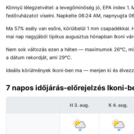
Könnyű lélegzetvétel: a levegőminőség jó, EPA index 1.
fedőruházatot viselni. Napkelte 06:24 AM, napnyugta 06
Ma 57% esély van esőre, körülbelül 1 mm csapadékkal. H
mai nap nagyjából tipikus augusztus hónapban Ikoni vá
Nem sok változás ezen a héten — maximumok 26°C, min
a dátum rekordját, ami 29°C.
Ideális körülmények Ikoni-ben ma — menjen ki és élvezz
7 napos időjárás-előrejelzés Ikoni-
H 3. aug.
K 4. aug.