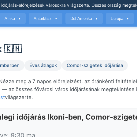
 időjárás-előrejelzések
városokra világszerte
.
Összes ország megtek
Afrika
Antarktisz
Dél-Amerika
Európa
▼
▼
▼
▼
 🇰🇲
temberben
Éves átlagok
Comor-szigetek időjárása
 Nézze meg a 7 napos előrejelzést, az óránkénti feltétele
k
— az összes fővárosi város időjárásának megtekintése 
st
világszerte.
nlegi időjárás Ikoni-ben, Comor-sziget
tve: 9:30 ma