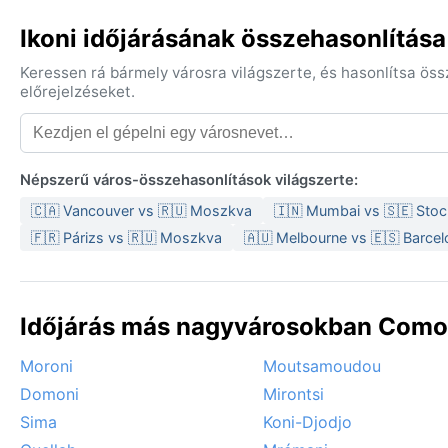
Ikoni időjárásának összehasonlítása
Keressen rá bármely városra világszerte, és hasonlítsa ös
előrejelzéseket.
Népszerű város-összehasonlítások világszerte:
🇨🇦 Vancouver vs 🇷🇺 Moszkva
🇮🇳 Mumbai vs 🇸🇪 Sto
🇫🇷 Párizs vs 🇷🇺 Moszkva
🇦🇺 Melbourne vs 🇪🇸 Barcel
Időjárás más nagyvárosokban Comor
Moroni
Moutsamoudou
Domoni
Mirontsi
Sima
Koni-Djodjo