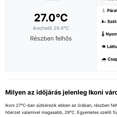
💧
Pára
27.0°C
🌬️
Szél
érezhető 29.4°C
🌡️
Nyom
Részben felhős
👁️
Láth
🌧️
Csa
Milyen az időjárás jelenleg Ikoni vá
Ikoni 27°C-ban sütkérezik ebben az órában, részben felh
hőérzet valamivel magasabb, 29°C. Egyenletes szellő fú