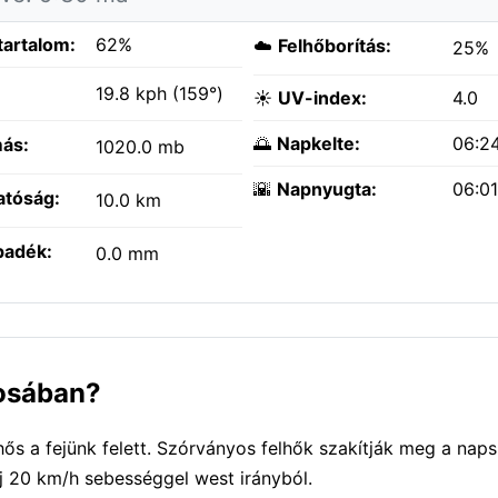
tartalom:
62%
☁️
Felhőborítás:
25%
:
19.8 kph (159°)
☀️
UV-index:
4.0
🌅
Napkelte:
06:2
ás:
1020.0 mb
🌇
Napnyugta:
06:0
atóság:
10.0 km
padék:
0.0 mm
rosában?
ős a fejünk felett. Szórványos felhők szakítják meg a naps
j 20 km/h sebességgel west irányból.