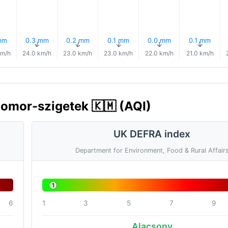
mm
0.3 mm
0.2 mm
0.1 mm
0.0 mm
0.1 mm
↑
↑
↑
↑
↑
↑
km/h
24.0 km/h
23.0 km/h
23.0 km/h
22.0 km/h
21.0 km/h
Comor-szigetek 🇰🇲 (AQI)
UK DEFRA index
Department for Environment, Food & Rural Affair
1
6
1
3
5
7
9
Alacsony