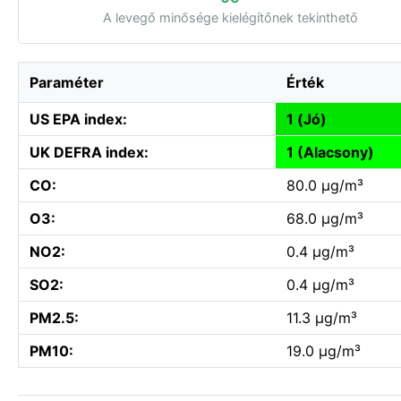
A levegő minősége kielégítőnek tekinthető
Paraméter
Érték
US EPA index:
1 (Jó)
UK DEFRA index:
1 (Alacsony)
CO:
80.0 µg/m³
O3:
68.0 µg/m³
NO2:
0.4 µg/m³
SO2:
0.4 µg/m³
PM2.5:
11.3 µg/m³
PM10:
19.0 µg/m³