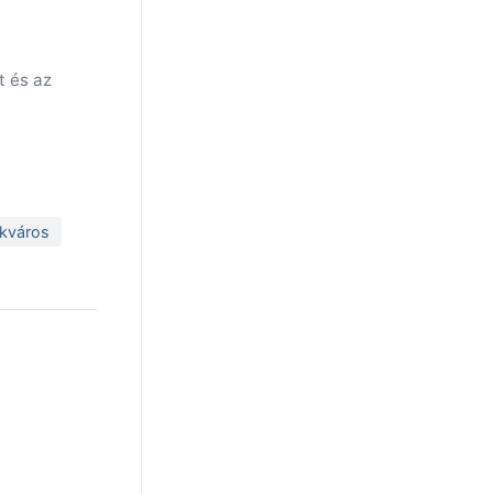
t és az
okváros