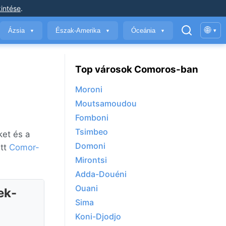
intése
.
🌐
Ázsia
Észak-Amerika
Óceánia
▾
▼
▼
▼
Top városok Comoros-ban
Moroni
Moutsamoudou
Fomboni
Tsimbeo
ket és a
Domoni
itt
Comor-
Mirontsi
Adda-Douéni
Ouani
ek-
Sima
Koni-Djodjo