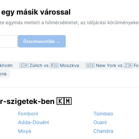
 egy másik várossal
sze egymás mellett a hőmérsékletet, az időjárási körülményeke
Összehasonlítás →
ckholm
🇨🇭 Zürich vs 🇷🇺 Moszkva
🇺🇸 New York vs 🇿🇦 F
ona
-szigetek-ben 🇰🇲
Fomboni
Tsimbeo
Adda-Douéni
Ouani
Moya
Chandra