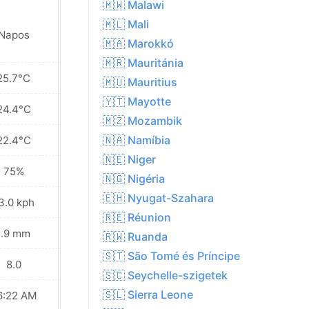
🇲🇼 Malawi
🇲🇱 Mali
Napos
Napos
🇲🇦 Marokkó
🇲🇷 Mauritánia
25.7°C
25.9°C
🇲🇺 Mauritius
🇾🇹 Mayotte
24.4°C
24.3°C
🇲🇿 Mozambik
🇳🇦 Namíbia
22.4°C
23.0°C
🇳🇪 Niger
75%
73%
🇳🇬 Nigéria
🇪🇭 Nyugat-Szahara
3.0 kph
13.0 kph
🇷🇪 Réunion
1.9 mm
0.3 mm
🇷🇼 Ruanda
🇸🇹 São Tomé és Príncipe
8.0
8.0
🇸🇨 Seychelle-szigetek
🇸🇱 Sierra Leone
6:22 AM
06:22 AM