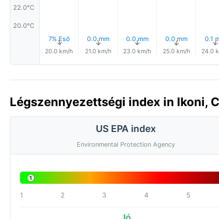
22.0°C
20.0°C
7% Eső
0.0 mm
0.0 mm
0.0 mm
0.1 
↑
↑
↑
↑
20.0 km/h
21.0 km/h
23.0 km/h
25.0 km/h
24.0 
Légszennyezettségi index in Ikoni, 
US EPA index
Environmental Protection Agency
1
1
2
3
4
5
Jó