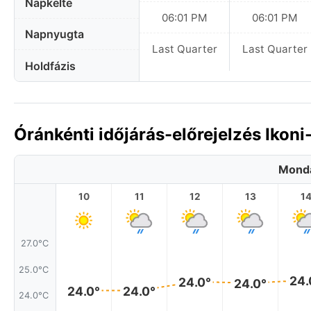
Napkelte
06:01 PM
06:01 PM
Napnyugta
Last Quarter
Last Quarter
Holdfázis
Óránkénti időjárás-előrejelzés Ikon
Monda
10
11
12
13
1
27.0°C
25.0°C
24.
24.0°
24.0°
24.0°
24.0°
24.0°C