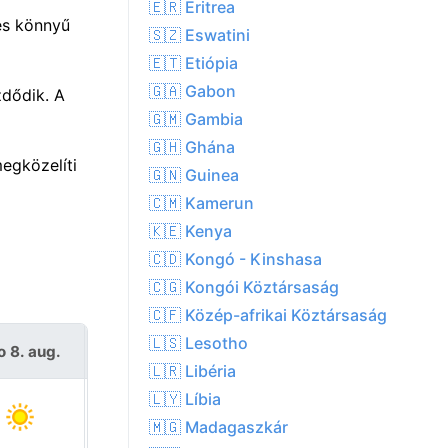
🇪🇷 Eritrea
és könnyű
🇸🇿 Eswatini
🇪🇹 Etiópia
🇬🇦 Gabon
zdődik. A
🇬🇲 Gambia
🇬🇭 Ghána
egközelíti
🇬🇳 Guinea
🇨🇲 Kamerun
🇰🇪 Kenya
🇨🇩 Kongó - Kinshasa
🇨🇬 Kongói Köztársaság
🇨🇫 Közép-afrikai Köztársaság
🇱🇸 Lesotho
o 8. aug.
V 9. aug.
🇱🇷 Libéria
🇱🇾 Líbia
🇲🇬 Madagaszkár