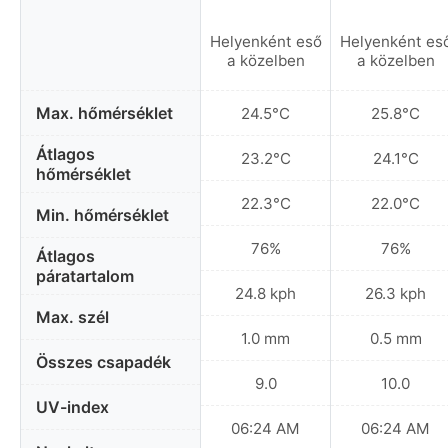
Helyenként eső
Helyenként es
a közelben
a közelben
Max. hőmérséklet
24.5°C
25.8°C
Átlagos
23.2°C
24.1°C
hőmérséklet
22.3°C
22.0°C
Min. hőmérséklet
76%
76%
Átlagos
páratartalom
24.8 kph
26.3 kph
Max. szél
1.0 mm
0.5 mm
Összes csapadék
9.0
10.0
UV-index
06:24 AM
06:24 AM