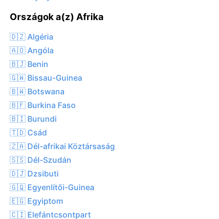
Országok a(z) Afrika
🇩🇿 Algéria
🇦🇴 Angóla
🇧🇯 Benin
🇬🇼 Bissau-Guinea
🇧🇼 Botswana
🇧🇫 Burkina Faso
🇧🇮 Burundi
🇹🇩 Csád
🇿🇦 Dél-afrikai Köztársaság
🇸🇸 Dél-Szudán
🇩🇯 Dzsibuti
🇬🇶 Egyenlítői-Guinea
🇪🇬 Egyiptom
🇨🇮 Elefántcsontpart