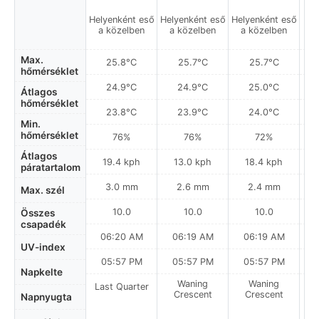
Helyenként eső
Helyenként eső
Helyenként eső
a közelben
a közelben
a közelben
Max.
25.8°C
25.7°C
25.7°C
hőmérséklet
24.9°C
24.9°C
25.0°C
Átlagos
hőmérséklet
23.8°C
23.9°C
24.0°C
Min.
hőmérséklet
76%
76%
72%
Átlagos
19.4 kph
13.0 kph
18.4 kph
páratartalom
3.0 mm
2.6 mm
2.4 mm
Max. szél
10.0
10.0
10.0
Összes
csapadék
06:20 AM
06:19 AM
06:19 AM
UV-index
05:57 PM
05:57 PM
05:57 PM
Napkelte
Waning
Waning
Last Quarter
Crescent
Crescent
Napnyugta