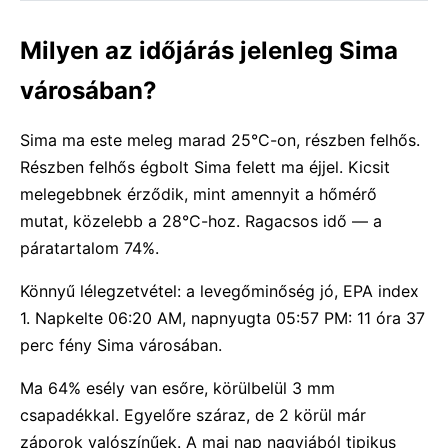
Milyen az időjárás jelenleg Sima
városában?
Sima ma este meleg marad 25°C-on, részben felhős.
Részben felhős égbolt Sima felett ma éjjel. Kicsit
melegebbnek érződik, mint amennyit a hőmérő
mutat, közelebb a 28°C-hoz. Ragacsos idő — a
páratartalom 74%.
Könnyű lélegzetvétel: a levegőminőség jó, EPA index
1. Napkelte 06:20 AM, napnyugta 05:57 PM: 11 óra 37
perc fény Sima városában.
Ma 64% esély van esőre, körülbelül 3 mm
csapadékkal. Egyelőre száraz, de 2 körül már
záporok valószínűek. A mai nap nagyjából tipikus