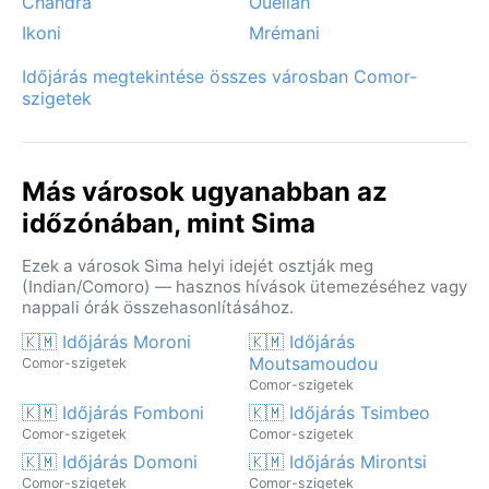
Chandra
Ouellah
Ikoni
Mrémani
Időjárás megtekintése összes városban Comor-
szigetek
Más városok ugyanabban az
időzónában, mint Sima
Ezek a városok Sima helyi idejét osztják meg
(Indian/Comoro) — hasznos hívások ütemezéséhez vagy
nappali órák összehasonlításához.
🇰🇲 Időjárás Moroni
🇰🇲 Időjárás
Moutsamoudou
Comor-szigetek
Comor-szigetek
🇰🇲 Időjárás Fomboni
🇰🇲 Időjárás Tsimbeo
Comor-szigetek
Comor-szigetek
🇰🇲 Időjárás Domoni
🇰🇲 Időjárás Mirontsi
Comor-szigetek
Comor-szigetek