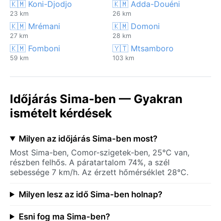
🇰🇲 Koni-Djodjo
🇰🇲 Adda-Douéni
23 km
26 km
🇰🇲 Mrémani
🇰🇲 Domoni
27 km
28 km
🇰🇲 Fomboni
🇾🇹 Mtsamboro
59 km
103 km
Időjárás Sima-ben — Gyakran
ismételt kérdések
Milyen az időjárás Sima-ben most?
Most Sima-ben, Comor-szigetek-ben, 25°C van,
részben felhős. A páratartalom 74%, a szél
sebessége 7 km/h. Az érzett hőmérséklet 28°C.
Milyen lesz az idő Sima-ben holnap?
Esni fog ma Sima-ben?