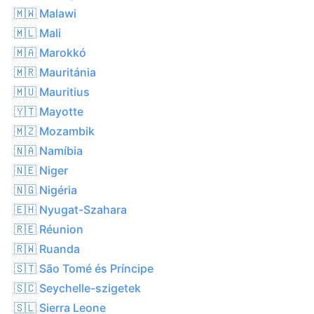
🇲🇼 Malawi
🇲🇱 Mali
🇲🇦 Marokkó
🇲🇷 Mauritánia
🇲🇺 Mauritius
🇾🇹 Mayotte
🇲🇿 Mozambik
🇳🇦 Namíbia
🇳🇪 Niger
🇳🇬 Nigéria
🇪🇭 Nyugat-Szahara
🇷🇪 Réunion
🇷🇼 Ruanda
🇸🇹 São Tomé és Príncipe
🇸🇨 Seychelle-szigetek
🇸🇱 Sierra Leone