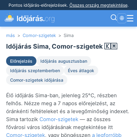
Pontos időjárás-előrejelzések
.
Összes ország megtekintése
.
☰
Időjárás.
org
🌐
más
>
Comor-szigetek
>
Sima
Időjárás Sima, Comor-szigetek 🇰🇲
Előrejelzés
Időjárás augusztusban
Időjárás szeptemberben
Éves átlagok
Comor-szigetek időjárása
Élő időjárás Sima-ban, jelenleg 25°C, részben
felhős. Nézze meg a 7 napos előrejelzést, az
óránkénti feltételeket és a levegőminőség indexet.
Sima tartozik
Comor-szigetek
— az összes
fővárosi város időjárásának megtekintése itt
Comor-szigetek
, vagy böngésszen
a legforróbb