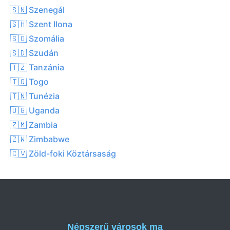
🇸🇳 Szenegál
🇸🇭 Szent Ilona
🇸🇴 Szomália
🇸🇩 Szudán
🇹🇿 Tanzánia
🇹🇬 Togo
🇹🇳 Tunézia
🇺🇬 Uganda
🇿🇲 Zambia
🇿🇼 Zimbabwe
🇨🇻 Zöld-foki Köztársaság
Népszerű városok ma