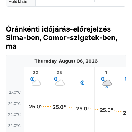
Holdfázis
Óránkénti időjárás-előrejelzés
Sima-ben, Comor-szigetek-ben,
ma
Thursday, August 06, 2026
22
23
1
2
27.0°C
26.0°C
25.0°
25.0°
25.0°
25.0°
24.
24.0°C
22.0°C