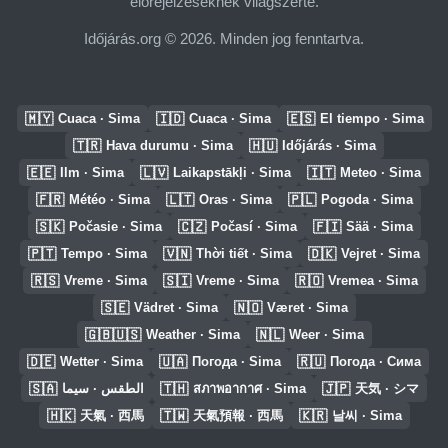
előrejelzéseknek világszerte.
Időjárás.org © 2026. Minden jog fenntartva.
🇲🇾
🇮🇩
🇪🇸
Cuaca · Sima
Cuaca · Sima
El tiempo · Sima
🇹🇷
🇭🇺
Hava durumu · Sima
Időjárás · Sima
🇪🇪
🇱🇻
🇮🇹
Ilm · Sima
Laikapstākļi · Sima
Meteo · Sima
🇫🇷
🇱🇹
🇵🇱
Météo · Sima
Oras · Sima
Pogoda · Sima
🇸🇰
🇨🇿
🇫🇮
Počasie · Sima
Počasí · Sima
Sää · Sima
🇵🇹
🇻🇳
🇩🇰
Tempo · Sima
Thời tiết · Sima
Vejret · Sima
🇷🇸
🇸🇮
🇷🇴
Vreme · Sima
Vreme · Sima
Vremea · Sima
🇸🇪
🇳🇴
Vädret · Sima
Været · Sima
🇬🇧🇺🇸
🇳🇱
Weather · Sima
Weer · Sima
🇩🇪
🇺🇦
🇷🇺
Wetter · Sima
Погода · Sima
Погода · Сима
🇸🇦
🇹🇭
🇯🇵
الطقس · سيما
สภาพอากาศ · Sima
天気 · シマ
🇭🇰
🇹🇼
🇰🇷
天氣 · 西馬
天氣預報 · 西馬
날씨 · Sima