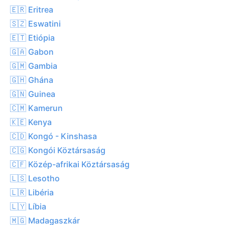
🇪🇷 Eritrea
🇸🇿 Eswatini
🇪🇹 Etiópia
🇬🇦 Gabon
🇬🇲 Gambia
🇬🇭 Ghána
🇬🇳 Guinea
🇨🇲 Kamerun
🇰🇪 Kenya
🇨🇩 Kongó - Kinshasa
🇨🇬 Kongói Köztársaság
🇨🇫 Közép-afrikai Köztársaság
🇱🇸 Lesotho
🇱🇷 Libéria
🇱🇾 Líbia
🇲🇬 Madagaszkár