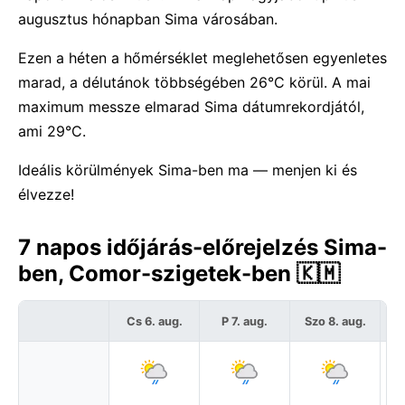
augusztus hónapban Sima városában.
Ezen a héten a hőmérséklet meglehetősen egyenletes
marad, a délutánok többségében 26°C körül. A mai
maximum messze elmarad Sima dátumrekordjától,
ami 29°C.
Ideális körülmények Sima-ben ma — menjen ki és
élvezze!
7 napos időjárás-előrejelzés Sima-
ben, Comor-szigetek-ben 🇰🇲
Cs 6. aug.
P 7. aug.
Szo 8. aug.