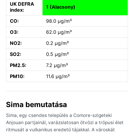
UK DEFRA
1 (Alacsony)
index:
CO:
98.0 µg/m³
O3:
62.0 µg/m³
NO2:
0.2 µg/m³
SO2:
0.5 µg/m³
PM2.5:
7.2 µg/m³
PM10:
11.6 µg/m³
Sima bemutatása
Sima, egy csendes település a Comore-szigeteki
Anjouan partjainál, varázslatosan ötvözi a trópusi élet
ritmusát a vulkanikus eredetű tájakkal. A városkát