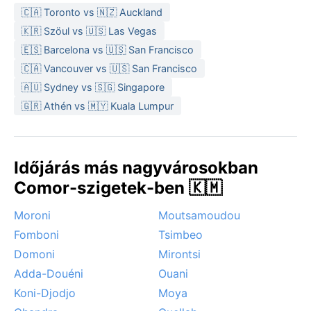
lábbeli ajánlott; a naptej és a rovarriasztó
🇨🇦 Toronto vs 🇳🇿 Auckland
elengedhetetlen a trópusi feltételek között.
🇰🇷 Szöul vs 🇺🇸 Las Vegas
A legkedvezőbb időszak az időjárás szempontjából a
🇪🇸 Barcelona vs 🇺🇸 San Francisco
májustól novemberig tartó, viszonylag szárazabb
🇨🇦 Vancouver vs 🇺🇸 San Francisco
periódus, amikor a monszun esőzések ritkábbak és a
🇦🇺 Sydney vs 🇸🇬 Singapore
tenger is nyugodtabb. A jelentősebb időjárási
🇬🇷 Athén vs 🇲🇾 Kuala Lumpur
jelenségek közé tartozik a trópusi ciklonok szezonja
(december–április), amelyek erős széllel és
áradásokkal érkezhetnek. Ezenkívül a monszun
rendszer hozza a nedves, délnyugati szeleket a
Időjárás más nagyvárosokban
melegebb hónapokban, míg télen a keleti
Comor-szigetek-ben 🇰🇲
passzátszelek enyhébb, szárazabb légtömegeket
szállítanak. A hó vagy a sivatagi por itt ismeretlen
Moroni
Moutsamoudou
fogalom.
Fomboni
Tsimbeo
Domoni
Mirontsi
Adda-Douéni
Ouani
Koni-Djodjo
Moya