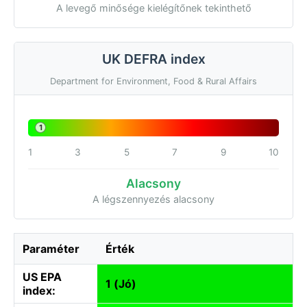
A levegő minősége kielégítőnek tekinthető
UK DEFRA index
Department for Environment, Food & Rural Affairs
1
1
3
5
7
9
10
Alacsony
A légszennyezés alacsony
Paraméter
Érték
US EPA
1 (Jó)
index: