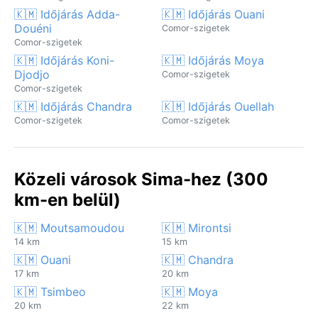
🇰🇲 Időjárás Adda-
🇰🇲 Időjárás Ouani
Douéni
Comor-szigetek
Comor-szigetek
🇰🇲 Időjárás Koni-
🇰🇲 Időjárás Moya
Djodjo
Comor-szigetek
Comor-szigetek
🇰🇲 Időjárás Chandra
🇰🇲 Időjárás Ouellah
Comor-szigetek
Comor-szigetek
Közeli városok Sima-hez (300
km-en belül)
🇰🇲 Moutsamoudou
🇰🇲 Mirontsi
14 km
15 km
🇰🇲 Ouani
🇰🇲 Chandra
17 km
20 km
🇰🇲 Tsimbeo
🇰🇲 Moya
20 km
22 km