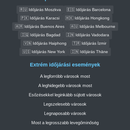
🇷🇺 Időjárás Moszkva
🇪🇸 Időjárás Barcelona
🇵🇰 Időjárás Karacsi
🇭🇰 Időjárás Hongkong
🇦🇷 Időjárás Buenos Aires
🇦🇺 Időjárás Melbourne
🇮🇶 Időjárás Bagdad
🇮🇳 Időjárás Vadodara
🇻🇳 Időjárás Haiphong
🇹🇷 Időjárás İzmir
🇺🇸 Időjárás New York
🇮🇳 Időjárás Thāne
Extrém időjárási események
A legforróbb városok most
A leghidegebb városok most
Esőzésekkel leginkább sújtott városok
Legszelesebb városok
Legnaposabb városok
Most a legrosszabb levegőminőség