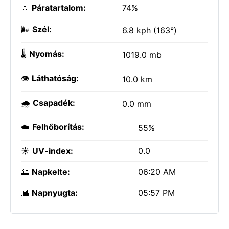
💧
Páratartalom:
74%
🌬️
Szél:
6.8 kph (163°)
🌡️
Nyomás:
1019.0 mb
👁️
Láthatóság:
10.0 km
🌧️
Csapadék:
0.0 mm
☁️
Felhőborítás:
55%
☀️
UV-index:
0.0
🌅
Napkelte:
06:20 AM
🌇
Napnyugta:
05:57 PM