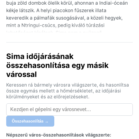
buja zöld dombok ölelik körül, ahonnan a Indiai-óceán
kékje látszik. A helyi piacokon fűszerek illata
keveredik a pálmafák susogásával, a közeli hegyek,
mint a Ntringui-csúcs, pedig kiváló túrázási
lehetőséget kínálnak. Sima nem a nyüzsgő
turistaközpontok közé tartozik, inkább autentikus,
nyugodt menedék az óceán és a trópusi erdők
Sima időjárásának
határán.
összehasonlítása egy másik
Az éghajlat a trópusi monszun (Am) zónába tartozik,
várossal
ami forró, párás időt és markáns évszakos
különbségeket jelent. A nyári hónapokban
Keressen rá bármely városra világszerte, és hasonlítsa
(decembertől áprilisig) a napi hőmérséklet 25–30 °C
össze egymás mellett a hőmérsékletet, az időjárási
között mozog, a csapadékmennyiség ekkor tetőzik –
körülményeket és az előrejelzéseket.
gyakoriak a heves, délutáni záporok. A tél (június–
szeptember) némileg hűvösebb és szárazabb, 22–28
°C körüli értékekkel, de a levegő nedvességtartalma
Összehasonlítás →
szinte egész évben magas. Utazáskor könnyű,
légáteresztő pamutruházat, esőkabát és vízálló
Népszerű város-összehasonlítások világszerte: