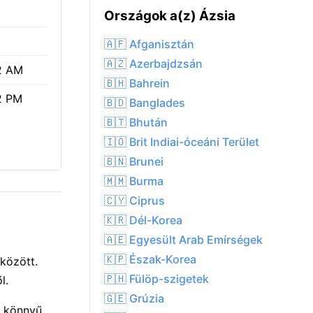
Országok a(z) Ázsia
🇦🇫 Afganisztán
🇦🇿 Azerbajdzsán
2 AM
🇧🇭 Bahrein
2 PM
🇧🇩 Banglades
🇧🇹 Bhután
🇮🇴 Brit Indiai-óceáni Terület
🇧🇳 Brunei
🇲🇲 Burma
🇨🇾 Ciprus
🇰🇷 Dél-Korea
🇦🇪 Egyesült Arab Emírségek
🇰🇵 Észak-Korea
között.
🇵🇭 Fülöp-szigetek
l.
🇬🇪 Grúzia
s könnyű