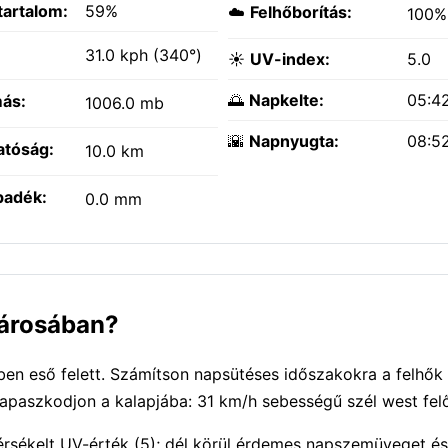
tartalom:
59%
☁️
Felhőborítás:
100%
:
31.0 kph (340°)
☀️
UV-index:
5.0
🌅
Napkelte:
05:4
ás:
1006.0 mb
🌇
Napnyugta:
08:5
atóság:
10.0 km
padék:
0.0 mm
városában?
en eső felett. Számítson napsütéses időszakokra a felhők 
apaszkodjon a kalapjába: 31 km/h sebességű szél west felő
Mérsékelt UV-érték (5); dél körül érdemes napszemüveget é