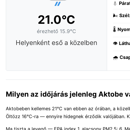
💧
Pára
21.0°C
🌬️
Szél
🌡️
Nyom
érezhető 15.9°C
Helyenként eső a közelben
👁️
Láth
🌧️
Csa
Milyen az időjárás jelenleg Aktobe 
Aktobeben kellemes 21°C van ebben az órában, a közelb
Öltözz 16°C-ra — ennyire hidegnek érződik valójában. K
Ma tiszta a levegő — EPA index 1, alacsony PM2.5: 6. 