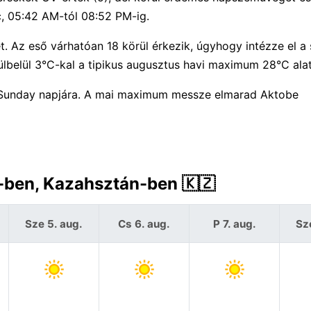
c, 05:42 AM-tól 08:52 PM-ig.
. Az eső várhatóan 18 körül érkezik, úgyhogy intézze el a 
lbelül 3°C-kal a tipikus augusztus havi maximum 28°C alat
 Sunday napjára. A mai maximum messze elmarad Aktobe
e-ben, Kazahsztán-ben 🇰🇿
Sze 5. aug.
Cs 6. aug.
P 7. aug.
Sz