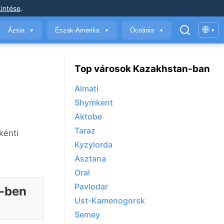
intése
.
🌐
Ázsia
Észak-Amerika
Óceánia
▾
▼
▼
▼
Top városok Kazakhstan-ban
Almati
Shymkent
Aktobe
Taraz
kénti
Kyzylorda
Asztana
Oral
Pavlodar
n-ben
Ust-Kamenogorsk
Semey