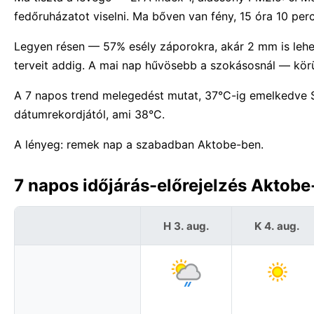
fedőruházatot viselni. Ma bőven van fény, 15 óra 10 per
Legyen résen — 57% esély záporokra, akár 2 mm is lehet
terveit addig. A mai nap hűvösebb a szokásosnál — körü
A 7 napos trend melegedést mutat, 37°C-ig emelkedve
dátumrekordjától, ami 38°C.
A lényeg: remek nap a szabadban Aktobe-ben.
7 napos időjárás-előrejelzés Aktob
H 3. aug.
K 4. aug.