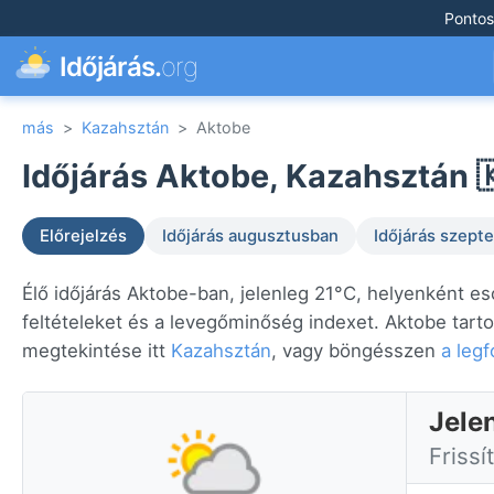
Pontos
Időjárás.
org
más
>
Kazahsztán
>
Aktobe
Időjárás Aktobe, Kazahsztán 
Előrejelzés
Időjárás augusztusban
Időjárás szep
Élő időjárás Aktobe-ban, jelenleg 21°C, helyenként e
feltételeket és a levegőminőség indexet. Aktobe tart
megtekintése itt
Kazahsztán
, vagy böngésszen
a leg
Jele
Frissí