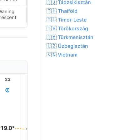
🇹🇯 Tádzsikisztán
🇹🇭 Thaiföld
Waning
Waning
rescent
Crescent
🇹🇱 Timor-Leste
🇹🇷 Törökország
🇹🇲 Türkmenisztán
🇺🇿 Üzbegisztán
🇻🇳 Vietnam
23
1
2
3
4
19.0°
19.0°
18.0°
18.0°
17.0°
17.0°