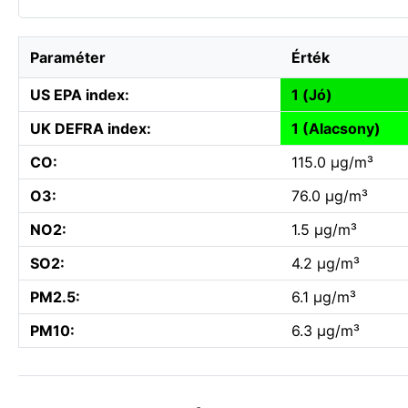
Paraméter
Érték
US EPA index:
1 (Jó)
UK DEFRA index:
1 (Alacsony)
CO:
115.0 µg/m³
O3:
76.0 µg/m³
NO2:
1.5 µg/m³
SO2:
4.2 µg/m³
PM2.5:
6.1 µg/m³
PM10:
6.3 µg/m³