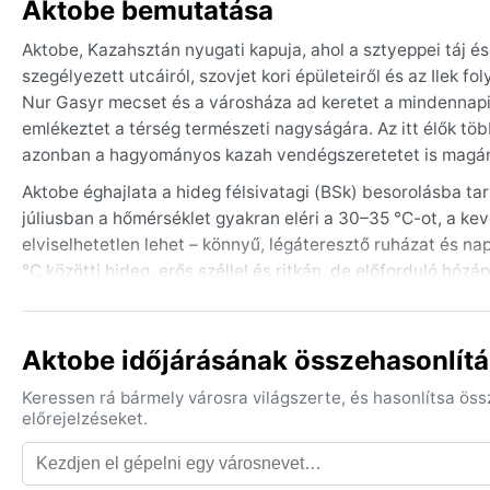
Aktobe bemutatása
Aktobe, Kazahsztán nyugati kapuja, ahol a sztyeppei táj és 
szegélyezett utcáiról, szovjet kori épületeiről és az Ilek 
Nur Gasyr mecset és a városháza ad keretet a mindennapi 
emlékeztet a térség természeti nagyságára. Az itt élők töb
azonban a hagyományos kazah vendégszeretetet is magán 
Aktobe éghajlata a hideg félsivatagi (BSk) besorolásba tart
júliusban a hőmérséklet gyakran eléri a 30–35 °C-ot, a ke
elviselhetetlen lehet – könnyű, légáteresztő ruházat és nap
°C közötti hideg, erős széllel és ritkán, de előforduló h
főként a tavaszi és kora nyári hónapokban esik. Az utazón
ot is) könnyedén kezelje.
Aktobe időjárásának összehasonlítá
Az időjárás szempontjából a legkellemesebb időszak a késő
hőmérséklet 20–25 °C között mozog, és kevés a csapadék. A 
Keressen rá bármely városra világszerte, és hasonlítsa ös
szél, amely porviharokat is hozhat a száraz sztyeppéről. T
előrejelzéseket.
A hideg félsivatag klimatikus kihívásai ellenére Aktobe egy
minden évszakban lenyűgözőek.