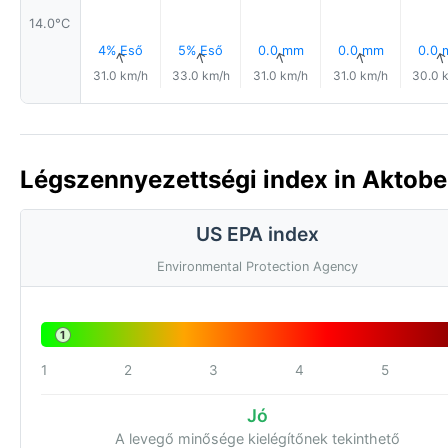
14.0°C
4% Eső
5% Eső
0.0 mm
0.0 mm
0.0
↑
↑
↑
↑
31.0 km/h
33.0 km/h
31.0 km/h
31.0 km/h
30.0 
Légszennyezettségi index in Aktobe
US EPA index
Environmental Protection Agency
1
1
2
3
4
5
Jó
A levegő minősége kielégítőnek tekinthető