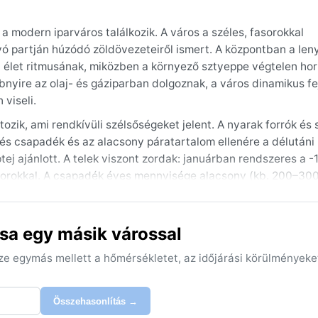
a modern iparváros találkozik. A város a széles, fasorokkal
folyó partján húzódó zöldövezeteiről ismert. A központban a le
élet ritmusának, miközben a környező sztyeppe végtelen hor
bnyire az olaj- és gáziparban dolgoznak, a város dinamikus f
viseli.
ozik, ami rendkívüli szélsőségeket jelent. A nyarak forrók és 
vés csapadék és az alacsony páratartalom ellenére a délutáni
tej ajánlott. A telek viszont zordak: januárban rendszeres a -
ózáporokkal. A csapadék éves mennyisége alacsony (kb. 200–30
ak érdemes rétegesen öltöznie, hogy a napi hőingásokat (akár
sa egy másik várossal
 tavasz (május) és a kora ősz (szeptember), amikor a nappali
város jellegzetes időjárási jelensége a tavaszi, illetve kora 
sze egymás mellett a hőmérsékletet, az időjárási körülményeke
élen gyakori a köd és a hóvihar, ami olykor megbéníthatja a kö
edi látványosságai – a végtelen pusztaság és a városi élet ko
Összehasonlítás →