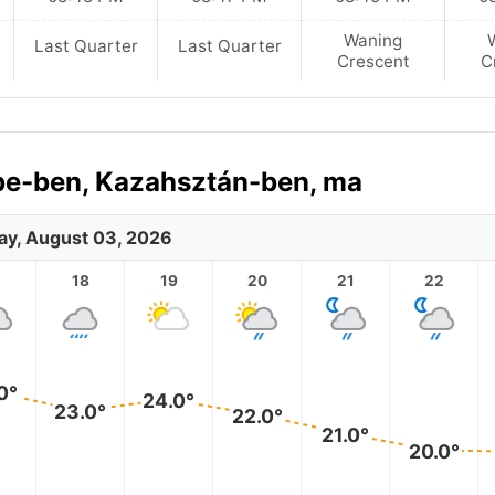
Waning
Last Quarter
Last Quarter
Crescent
C
obe-ben, Kazahsztán-ben, ma
y, August 03, 2026
18
19
20
21
22
0°
24.0°
23.0°
22.0°
21.0°
20.0°