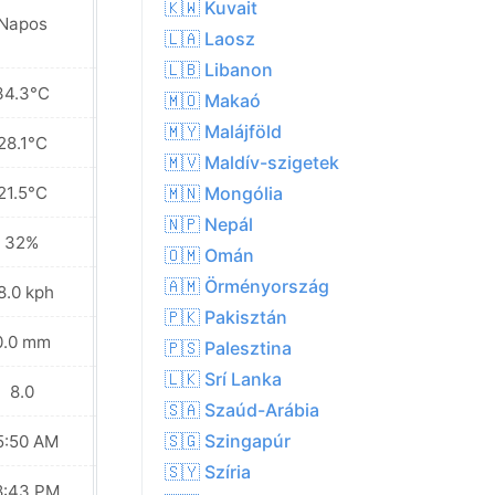
🇰🇼 Kuvait
Napos
Napos
🇱🇦 Laosz
🇱🇧 Libanon
34.3°C
37.0°C
🇲🇴 Makaó
🇲🇾 Malájföld
28.1°C
29.9°C
🇲🇻 Maldív-szigetek
21.5°C
23.4°C
🇲🇳 Mongólia
🇳🇵 Nepál
32%
28%
🇴🇲 Omán
🇦🇲 Örményország
8.0 kph
17.6 kph
🇵🇰 Pakisztán
0.0 mm
0.0 mm
🇵🇸 Palesztina
🇱🇰 Srí Lanka
8.0
9.0
🇸🇦 Szaúd-Arábia
🇸🇬 Szingapúr
5:50 AM
05:51 AM
🇸🇾 Szíria
8:43 PM
08:42 PM