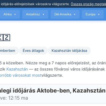
 időjárás-előrejelzések
városokra világszerte
.
Összes ország megtek
Afrika
Antarktisz
Dél-Amerika
Európa
▼
▼
▼
▼
🇿
temberben
Éves átlagok
Kazahsztán időjárása
ső a közelben. Nézze meg a 7 napos előrejelzést, az órán
ozik
Kazahsztán
— az összes fővárosi város időjárásának
forróbb városokat most
világszerte.
nlegi időjárás Aktobe-ben, Kazahsztá
tve: 12:15 ma