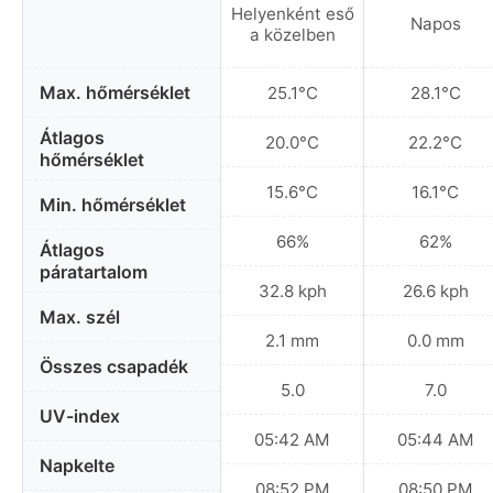
Helyenként eső
Napos
a közelben
Max. hőmérséklet
25.1°C
28.1°C
Átlagos
20.0°C
22.2°C
hőmérséklet
15.6°C
16.1°C
Min. hőmérséklet
66%
62%
Átlagos
páratartalom
32.8 kph
26.6 kph
Max. szél
2.1 mm
0.0 mm
Összes csapadék
5.0
7.0
UV-index
05:42 AM
05:44 AM
Napkelte
08:52 PM
08:50 PM