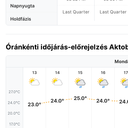
Napnyugta
Last Quarter
Last Quarter
Holdfázis
Óránkénti időjárás-előrejelzés Akt
Monda
13
14
15
16
17
27.0°C
25.0°
24.0°
24.0°
24.
24.0°C
23.0°
20.0°C
17.0°C