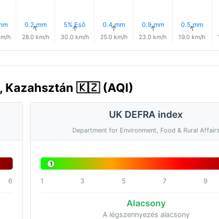
 mm
0.2 mm
5% Eső
0.4 mm
0.9 mm
0.5 mm
↑
↑
↑
↑
↑
↑
km/h
28.0 km/h
30.0 km/h
25.0 km/h
23.0 km/h
19.0 km/h
, Kazahsztán 🇰🇿 (AQI)
UK DEFRA index
Department for Environment, Food & Rural Affair
1
6
1
3
5
7
9
Alacsony
A légszennyezés alacsony