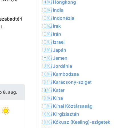
🇭🇰 Hongkong
🇮🇳 India
🇮🇩 Indonézia
szabadtéri
🇮🇶 Irak
t.
🇮🇷 Irán
🇮🇱 Izrael
🇯🇵 Japán
🇾🇪 Jemen
🇯🇴 Jordánia
🇰🇭 Kambodzsa
🇨🇽 Karácsony-sziget
🇶🇦 Katar
o 8. aug.
V 9. aug.
🇨🇳 Kína
🇹🇼 Kínai Köztársaság
🇰🇬 Kirgizisztán
🇨🇨 Kókusz (Keeling)-szigetek