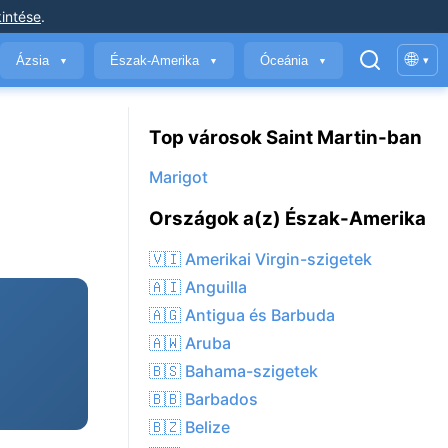
intése
.
🌐
Ázsia
Észak-Amerika
Óceánia
▾
▼
▼
▼
Top városok Saint Martin-ban
Marigot
Országok a(z) Észak-Amerika
🇻🇮 Amerikai Virgin-szigetek
🇦🇮 Anguilla
🇦🇬 Antigua és Barbuda
🇦🇼 Aruba
🇧🇸 Bahama-szigetek
🇧🇧 Barbados
🇧🇿 Belize