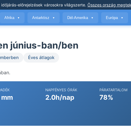
 időjárás-előrejelzések
városokra világszerte
.
Összes ország megtek
Afrika
Antarktisz
Dél-Amerika
Európa
▼
▼
▼
▼
en június-ban/ben
temberben
Éves átlagok
ában.
PADÉK
NAPFÉNYES ÓRÁK
PÁRATARTALOM
 mm
2.0h/nap
78%