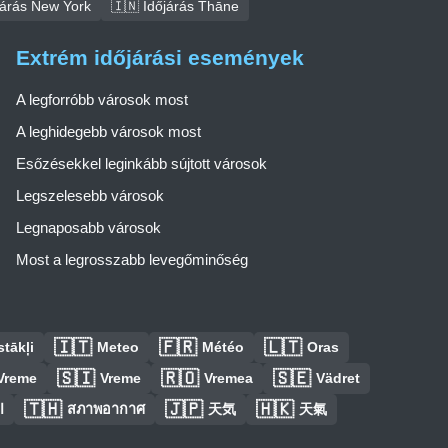
járás New York
🇮🇳 Időjárás Thāne
Extrém időjárási események
A legforróbb városok most
A leghidegebb városok most
Esőzésekkel leginkább sújtott városok
Legszelesebb városok
Legnaposabb városok
Most a legrosszabb levegőminőség
🇮🇹
🇫🇷
🇱🇹
tākļi
Meteo
Météo
Oras
🇸🇮
🇷🇴
🇸🇪
Vreme
Vreme
Vremea
Vädret
🇹🇭
🇯🇵
🇭🇰
ا
สภาพอากาศ
天気
天氣