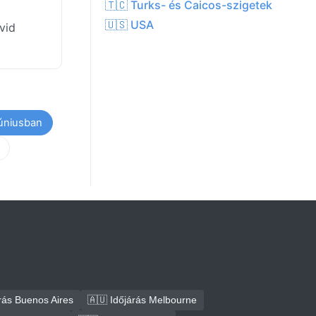
🇹🇨 Turks- és Caicos-szigetek
🇺🇸 USA
vid
júniusban
rás Buenos Aires
🇦🇺 Időjárás Melbourne