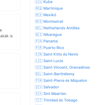
🇨🇺 Kuba
🇲🇶 Martinique
🇲🇽 Mexikó
🇲🇸 Montserrat
🇳🇱 Netherlands Antilles
ze
🇳🇮 Nikaragua
akák is
🇵🇦 Panama
🇵🇷 Puerto Rico
🇰🇳 Saint Kitts és Nevis
🇱🇨 Saint Lucia
🇻🇨 Saint Vincent, Grenadines
🇧🇱 Saint-Barthélemy
🇵🇲 Saint-Pierre és Miquelon
🇸🇻 Salvador
🇸🇽 Sint Maarten
🇹🇹 Trinidad és Tobago