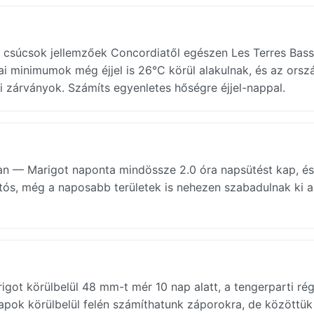
i csúcsok jellemzőek Concordiatől egészen Les Terres Bass
i minimumok még éjjel is 26°C körül alakulnak, és az orsz
ati zárványok. Számíts egyenletes hőségre éjjel-nappal.
ban — Marigot naponta mindössze 2.0 óra napsütést kap, és
rtós, még a naposabb területek is nehezen szabadulnak ki a
rigot körülbelül 48 mm-t mér 10 nap alatt, a tengerparti ré
apok körülbelül felén számíthatunk záporokra, de közöttük