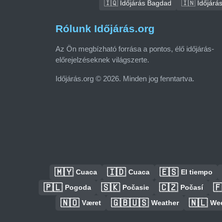
🇮🇶 Időjárás Bagdad
🇮🇳 Időjárá
Rólunk Időjárás.org
Az Ön megbízható forrása a pontos, élő időjárás-
előrejelzéseknek világszerte.
Időjárás.org © 2026. Minden jog fenntartva.
🇲🇾
🇮🇩
🇪🇸
Cuaca
Cuaca
El tiempo
🇵🇱
🇸🇰
🇨🇿

Pogoda
Počasie
Počasí
🇳🇴
🇬🇧🇺🇸
🇳🇱
Været
Weather
We