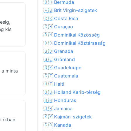
🇧🇲 Bermuda
🇻🇬 Brit Virgin-szigetek
🇨🇷 Costa Rica
esig,
🇨🇼 Curaçao
ág kis
🇩🇲 Dominikai Közösség
🇩🇴 Dominikai Köztársaság
🇬🇩 Grenada
🇬🇱 Grönland
🇬🇵 Guadeloupe
 a minta
🇬🇹 Guatemala
🇭🇹 Haiti
🇧🇶 Holland Karib-térség
🇭🇳 Honduras
🇯🇲 Jamaica
🇰🇾 Kajmán-szigetek
giókban
🇨🇦 Kanada