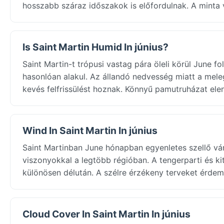
hosszabb száraz időszakok is előfordulnak. A minta 
Is Saint Martin Humid In június?
Saint Martin-t trópusi vastag pára öleli körül June 
hasonlóan alakul. Az állandó nedvesség miatt a mele
kevés felfrissülést hoznak. Könnyű pamutruházat ele
Wind In Saint Martin In június
Saint Martinban June hónapban egyenletes szellő vá
viszonyokkal a legtöbb régióban. A tengerparti és ki
különösen délután. A szélre érzékeny terveket érdem
Cloud Cover In Saint Martin In június