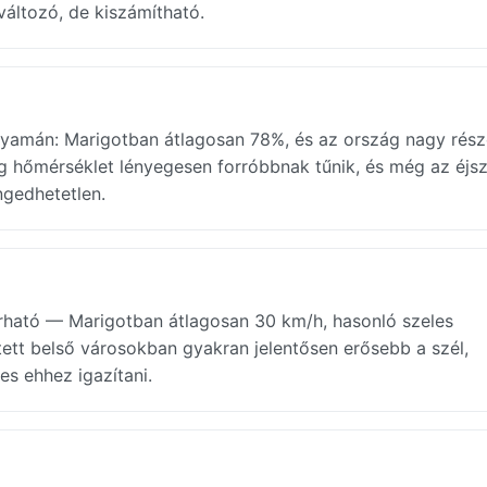
változó, de kiszámítható.
folyamán: Marigotban átlagosan 78%, és az ország nagy rés
g hőmérséklet lényegesen forróbbnak tűnik, és még az éjsz
ngedhetetlen.
rható — Marigotban átlagosan 30 km/h, hasonló szeles
tett belső városokban gyakran jelentősen erősebb a szél,
es ehhez igazítani.