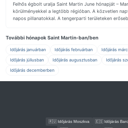
Felhős égbolt uralja Saint Martin June hónapját – M
körülményekkel a legtöbb régióban. A közvetlen napf
napos pillanatokkal. A tengerparti területeken erőseb
További hónapok Saint Martin-ban/ben
Időjárás januárban
Időjárás februárban
Időjárás már
Időjárás júliusban
Időjárás augusztusban
Időjárás s
Időjárás decemberben
🇷🇺 Időjárás Moszkva
🇪🇸 Időjárás Bar