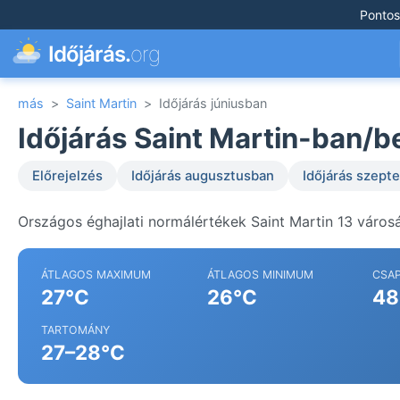
Pontos
Időjárás.
org
más
>
Saint Martin
>
Időjárás júniusban
Időjárás Saint Martin-ban/b
Előrejelzés
Időjárás augusztusban
Időjárás szep
Országos éghajlati normálértékek Saint Martin 13 város
ÁTLAGOS MAXIMUM
ÁTLAGOS MINIMUM
CSA
27°C
26°C
48
TARTOMÁNY
27–28°C