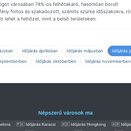
arigot városában 74%-os felhőtakaró, hasonlóan borult
ény foltos és szakadozott; számíts szürke időszakokra, rö
b lehet a felhőzet, mint a belső területeken.
ciusban
Időjárás áprilisban
Időjárás májusban
Időjárás 
zeptemberben
Időjárás októberben
Időjárás novemberben
Népszerű városok ma
celona
🇵🇰 Időjárás Karacsi
🇭🇰 Időjárás Hongkong
🇦🇷 Időjá