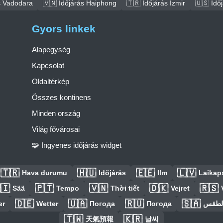
s Vadodara
🇻🇳 Időjárás Haiphong
🇹🇷 Időjárás İzmir
🇺🇸 Idő
Gyors linkek
Alapegység
Kapcsolat
Oldaltérkép
Összes kontinens
Minden ország
Világ fővárosai
🧩 Ingyenes időjárás widget
🇹🇷
🇭🇺
🇪🇪
🇱🇻
Hava durumu
Időjárás
Ilm
Laikaps
🇮
🇵🇹
🇻🇳
🇩🇰
🇷🇸
Sää
Tempo
Thời tiết
Vejret
🇩🇪
🇺🇦
🇷🇺
🇸🇦
er
Wetter
Погода
Погода
الطق
🇹🇼
🇰🇷
天氣預報
날씨