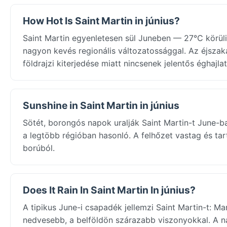
How Hot Is Saint Martin in június?
Saint Martin egyenletesen sül Juneben — 27°C körül
nagyon kevés regionális változatossággal. Az éjszaka
földrajzi kiterjedése miatt nincsenek jelentős éghajl
Sunshine in Saint Martin in június
Sötét, borongós napok uralják Saint Martin-t June-
a legtöbb régióban hasonló. A felhőzet vastag és ta
borúból.
Does It Rain In Saint Martin In június?
A tipikus June-i csapadék jellemzi Saint Martin-t: Ma
nedvesebb, a belföldön szárazabb viszonyokkal. A n