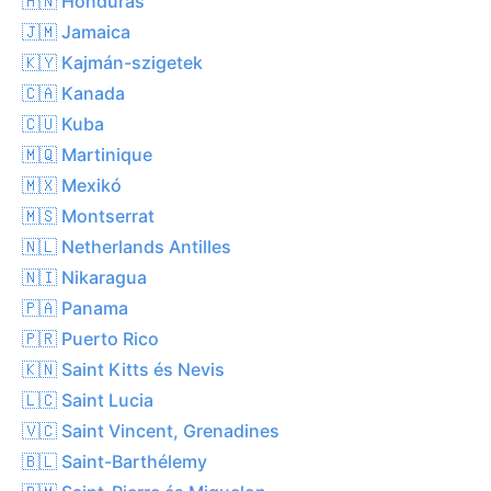
🇭🇳 Honduras
🇯🇲 Jamaica
🇰🇾 Kajmán-szigetek
🇨🇦 Kanada
🇨🇺 Kuba
🇲🇶 Martinique
🇲🇽 Mexikó
🇲🇸 Montserrat
🇳🇱 Netherlands Antilles
🇳🇮 Nikaragua
🇵🇦 Panama
🇵🇷 Puerto Rico
🇰🇳 Saint Kitts és Nevis
🇱🇨 Saint Lucia
🇻🇨 Saint Vincent, Grenadines
🇧🇱 Saint-Barthélemy