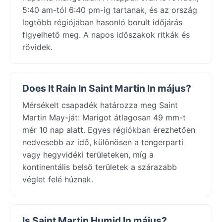
5:40 am-tól 6:40 pm-ig tartanak, és az ország
legtöbb régiójában hasonló borult időjárás
figyelhető meg. A napos időszakok ritkák és
rövidek.
Does It Rain In Saint Martin In május?
Mérsékelt csapadék határozza meg Saint
Martin May-ját: Marigot átlagosan 49 mm-t
mér 10 nap alatt. Egyes régiókban érezhetően
nedvesebb az idő, különösen a tengerparti
vagy hegyvidéki területeken, míg a
kontinentális belső területek a szárazabb
véglet felé húznak.
Is Saint Martin Humid In május?