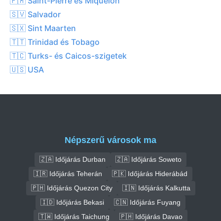
🇵🇲 Saint-Pierre és Miquelon
🇸🇻 Salvador
🇸🇽 Sint Maarten
🇹🇹 Trinidad és Tobago
🇹🇨 Turks- és Caicos-szigetek
🇺🇸 USA
Népszerű városok ma
🇿🇦 Időjárás Durban
🇿🇦 Időjárás Soweto
🇮🇷 Időjárás Teherán
🇵🇰 Időjárás Hiderábád
🇵🇭 Időjárás Quezon City
🇮🇳 Időjárás Kalkutta
🇮🇩 Időjárás Bekasi
🇨🇳 Időjárás Fuyang
🇹🇼 Időjárás Taichung
🇵🇭 Időjárás Davao