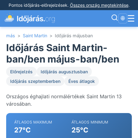
Pontos időjárás-előrejelzések
.
Összes ország megtekintése
.
☰
Időjárás.
org
🌐
más
>
Saint Martin
>
Időjárás májusban
Időjárás Saint Martin-
ban/ben május-ban/ben
Előrejelzés
Időjárás augusztusban
Időjárás szeptemberben
Éves átlagok
Országos éghajlati normálértékek Saint Martin 13
városában.
ÁTLAGOS MAXIMUM
ÁTLAGOS MINIMUM
27°C
25°C