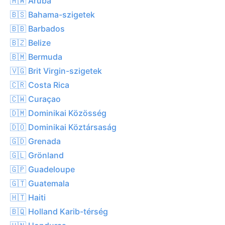
🇦🇼 Aruba
🇧🇸 Bahama-szigetek
🇧🇧 Barbados
🇧🇿 Belize
🇧🇲 Bermuda
🇻🇬 Brit Virgin-szigetek
🇨🇷 Costa Rica
🇨🇼 Curaçao
🇩🇲 Dominikai Közösség
🇩🇴 Dominikai Köztársaság
🇬🇩 Grenada
🇬🇱 Grönland
🇬🇵 Guadeloupe
🇬🇹 Guatemala
🇭🇹 Haiti
🇧🇶 Holland Karib-térség