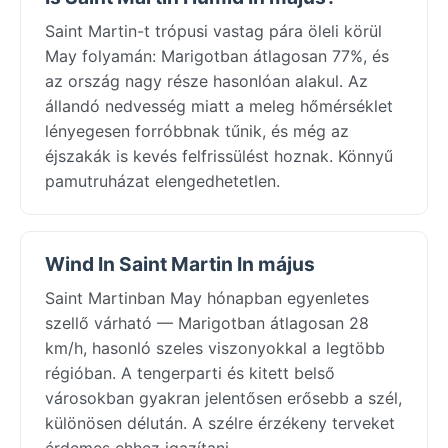
Saint Martin-t trópusi vastag pára öleli körül
May folyamán: Marigotban átlagosan 77%, és
az ország nagy része hasonlóan alakul. Az
állandó nedvesség miatt a meleg hőmérséklet
lényegesen forróbbnak tűnik, és még az
éjszakák is kevés felfrissülést hoznak. Könnyű
pamutruházat elengedhetetlen.
Wind In Saint Martin In május
Saint Martinban May hónapban egyenletes
szellő várható — Marigotban átlagosan 28
km/h, hasonló szeles viszonyokkal a legtöbb
régióban. A tengerparti és kitett belső
városokban gyakran jelentősen erősebb a szél,
különösen délután. A szélre érzékeny terveket
érdemes ehhez igazítani.