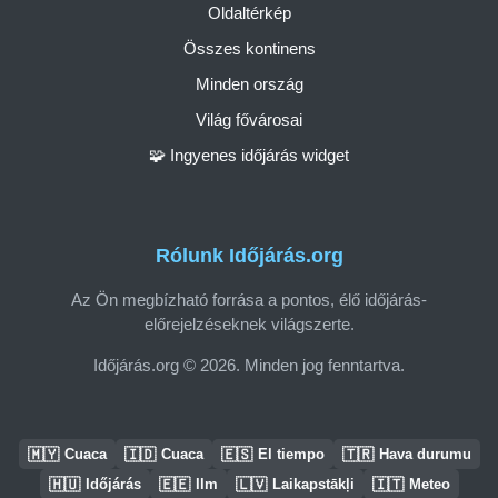
Oldaltérkép
Összes kontinens
Minden ország
Világ fővárosai
🧩 Ingyenes időjárás widget
Rólunk Időjárás.org
Az Ön megbízható forrása a pontos, élő időjárás-
előrejelzéseknek világszerte.
Időjárás.org © 2026. Minden jog fenntartva.
🇲🇾
🇮🇩
🇪🇸
🇹🇷
Cuaca
Cuaca
El tiempo
Hava durumu
🇭🇺
🇪🇪
🇱🇻
🇮🇹
Időjárás
Ilm
Laikapstākļi
Meteo