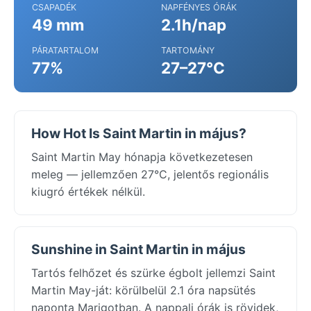
CSAPADÉK
NAPFÉNYES ÓRÁK
49 mm
2.1h/nap
PÁRATARTALOM
TARTOMÁNY
77%
27–27°C
How Hot Is Saint Martin in május?
Saint Martin May hónapja következetesen
meleg — jellemzően 27°C, jelentős regionális
kiugró értékek nélkül.
Sunshine in Saint Martin in május
Tartós felhőzet és szürke égbolt jellemzi Saint
Martin May-ját: körülbelül 2.1 óra napsütés
naponta Marigotban. A nappali órák is rövidek,