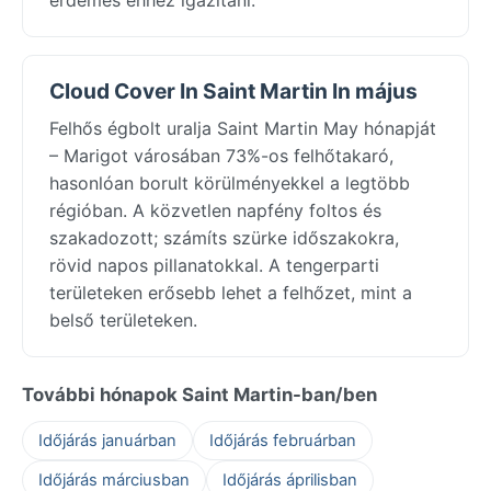
Cloud Cover In Saint Martin In május
Felhős égbolt uralja Saint Martin May hónapját
– Marigot városában 73%-os felhőtakaró,
hasonlóan borult körülményekkel a legtöbb
régióban. A közvetlen napfény foltos és
szakadozott; számíts szürke időszakokra,
rövid napos pillanatokkal. A tengerparti
területeken erősebb lehet a felhőzet, mint a
belső területeken.
További hónapok Saint Martin-ban/ben
Időjárás januárban
Időjárás februárban
Időjárás márciusban
Időjárás áprilisban