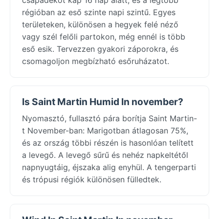
régióban az eső szinte napi szintű. Egyes
területeken, különösen a hegyek felé néző
vagy szél felőli partokon, még ennél is több
eső esik. Tervezzen gyakori záporokra, és
csomagoljon megbízható esőruházatot.
Is Saint Martin Humid In november?
Nyomasztó, fullasztó pára borítja Saint Martin-
t November-ban: Marigotban átlagosan 75%,
és az ország többi részén is hasonlóan telített
a levegő. A levegő sűrű és nehéz napkeltétől
napnyugtáig, éjszaka alig enyhül. A tengerparti
és trópusi régiók különösen fülledtek.