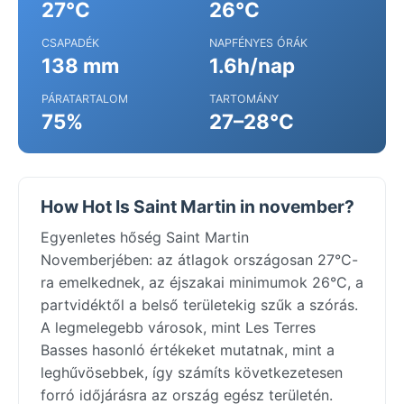
27°C
26°C
CSAPADÉK
NAPFÉNYES ÓRÁK
138 mm
1.6h/nap
PÁRATARTALOM
TARTOMÁNY
75%
27–28°C
How Hot Is Saint Martin in november?
Egyenletes hőség Saint Martin
Novemberjében: az átlagok országosan 27°C-
ra emelkednek, az éjszakai minimumok 26°C, a
partvidéktől a belső területekig szűk a szórás.
A legmelegebb városok, mint Les Terres
Basses hasonló értékeket mutatnak, mint a
leghűvösebbek, így számíts következetesen
forró időjárásra az ország egész területén.