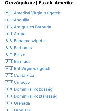
Országok a(z) Észak-Amerika
🇻🇮 Amerikai Virgin-szigetek
🇦🇮 Anguilla
🇦🇬 Antigua és Barbuda
🇦🇼 Aruba
🇧🇸 Bahama-szigetek
🇧🇧 Barbados
🇧🇿 Belize
🇧🇲 Bermuda
🇻🇬 Brit Virgin-szigetek
🇨🇷 Costa Rica
🇨🇼 Curaçao
🇩🇲 Dominikai Közösség
🇩🇴 Dominikai Köztársaság
🇬🇩 Grenada
🇬🇱 Grönland