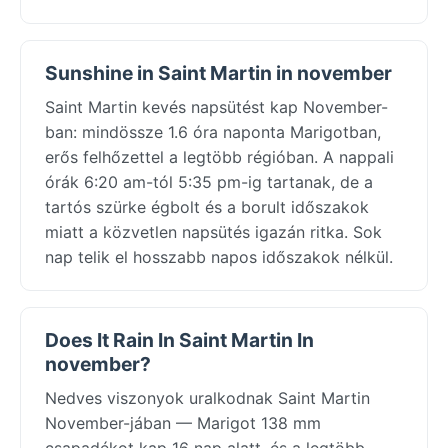
Sunshine in Saint Martin in november
Saint Martin kevés napsütést kap November-
ban: mindössze 1.6 óra naponta Marigotban,
erős felhőzettel a legtöbb régióban. A nappali
órák 6:20 am-tól 5:35 pm-ig tartanak, de a
tartós szürke égbolt és a borult időszakok
miatt a közvetlen napsütés igazán ritka. Sok
nap telik el hosszabb napos időszakok nélkül.
Does It Rain In Saint Martin In
november?
Nedves viszonyok uralkodnak Saint Martin
November-jában — Marigot 138 mm
csapadékot kap 16 nap alatt, és a legtöbb