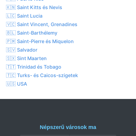
🇰🇳 Saint Kitts és Nevis
🇱🇨 Saint Lucia
🇻🇨 Saint Vincent, Grenadines
🇧🇱 Saint-Barthélemy
🇵🇲 Saint-Pierre és Miquelon
🇸🇻 Salvador
🇸🇽 Sint Maarten
🇹🇹 Trinidad és Tobago
🇹🇨 Turks- és Caicos-szigetek
🇺🇸 USA
Népszerű városok ma