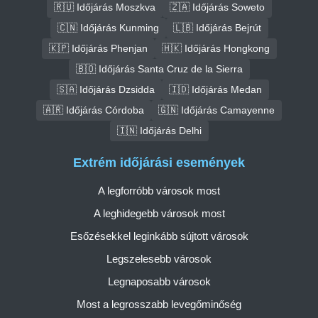
🇷🇺 Időjárás Moszkva
🇿🇦 Időjárás Soweto
🇨🇳 Időjárás Kunming
🇱🇧 Időjárás Bejrút
🇰🇵 Időjárás Phenjan
🇭🇰 Időjárás Hongkong
🇧🇴 Időjárás Santa Cruz de la Sierra
🇸🇦 Időjárás Dzsidda
🇮🇩 Időjárás Medan
🇦🇷 Időjárás Córdoba
🇬🇳 Időjárás Camayenne
🇮🇳 Időjárás Delhi
Extrém időjárási események
A legforróbb városok most
A leghidegebb városok most
Esőzésekkel leginkább sújtott városok
Legszelesebb városok
Legnaposabb városok
Most a legrosszabb levegőminőség