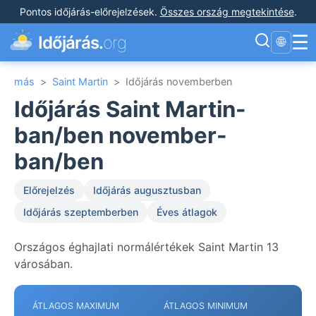
Pontos időjárás-előrejelzések
.
Összes ország megtekintése
.
☰
Időjárás.
org
🌐
más
>
Saint Martin
>
Időjárás novemberben
Időjárás Saint Martin-
ban/ben november-
ban/ben
Előrejelzés
Időjárás augusztusban
Időjárás szeptemberben
Éves átlagok
Országos éghajlati normálértékek Saint Martin 13
városában.
ÁTLAGOS MAXIMUM
ÁTLAGOS MINIMUM