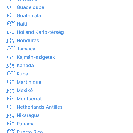
🇬🇵 Guadeloupe
🇬🇹 Guatemala
🇭🇹 Haiti
🇧🇶 Holland Karib-térség
🇭🇳 Honduras
🇯🇲 Jamaica
🇰🇾 Kajmán-szigetek
🇨🇦 Kanada
🇨🇺 Kuba
🇲🇶 Martinique
🇲🇽 Mexikó
🇲🇸 Montserrat
🇳🇱 Netherlands Antilles
🇳🇮 Nikaragua
🇵🇦 Panama
🇵🇷 Puerto Rico