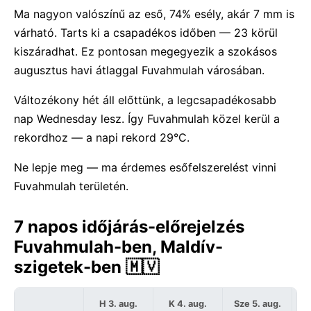
Ma nagyon valószínű az eső, 74% esély, akár 7 mm is
várható. Tarts ki a csapadékos időben — 23 körül
kiszáradhat. Ez pontosan megegyezik a szokásos
augusztus havi átlaggal Fuvahmulah városában.
Változékony hét áll előttünk, a legcsapadékosabb
nap Wednesday lesz. Így Fuvahmulah közel kerül a
rekordhoz — a napi rekord 29°C.
Ne lepje meg — ma érdemes esőfelszerelést vinni
Fuvahmulah területén.
7 napos időjárás-előrejelzés
Fuvahmulah-ben, Maldív-
szigetek-ben 🇲🇻
H 3. aug.
K 4. aug.
Sze 5. aug.
C