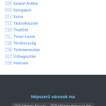
🇸🇦 Szaúd-Arábia
🇸🇬 Szingapúr
🇸🇾 Szíria
🇹🇯 Tádzsikisztán
🇹🇭 Thaiföld
🇹🇱 Timor-Leste
🇹🇷 Törökország
🇹🇲 Türkmenisztán
🇺🇿 Üzbegisztán
🇻🇳 Vietnam
Népszerű városok ma
🇿🇦 Időjárás Soweto
🇵🇭 Időjárás Caloocan City