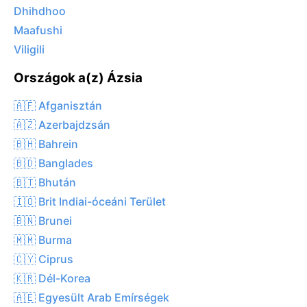
Dhihdhoo
Maafushi
Viligili
Országok a(z) Ázsia
🇦🇫 Afganisztán
🇦🇿 Azerbajdzsán
🇧🇭 Bahrein
🇧🇩 Banglades
🇧🇹 Bhután
🇮🇴 Brit Indiai-óceáni Terület
🇧🇳 Brunei
🇲🇲 Burma
🇨🇾 Ciprus
🇰🇷 Dél-Korea
🇦🇪 Egyesült Arab Emírségek