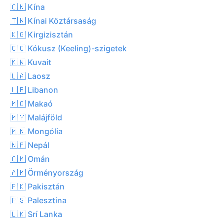
🇨🇳 Kína
🇹🇼 Kínai Köztársaság
🇰🇬 Kirgizisztán
🇨🇨 Kókusz (Keeling)-szigetek
🇰🇼 Kuvait
🇱🇦 Laosz
🇱🇧 Libanon
🇲🇴 Makaó
🇲🇾 Malájföld
🇲🇳 Mongólia
🇳🇵 Nepál
🇴🇲 Omán
🇦🇲 Örményország
🇵🇰 Pakisztán
🇵🇸 Palesztina
🇱🇰 Srí Lanka