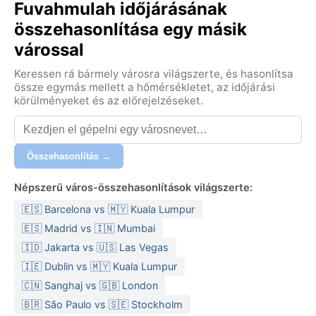
Fuvahmulah időjárásának
összehasonlítása egy másik
várossal
Keressen rá bármely városra világszerte, és hasonlítsa
össze egymás mellett a hőmérsékletet, az időjárási
körülményeket és az előrejelzéseket.
Összehasonlítás →
Népszerű város-összehasonlítások világszerte:
🇪🇸 Barcelona vs 🇲🇾 Kuala Lumpur
🇪🇸 Madrid vs 🇮🇳 Mumbai
🇮🇩 Jakarta vs 🇺🇸 Las Vegas
🇮🇪 Dublin vs 🇲🇾 Kuala Lumpur
🇨🇳 Sanghaj vs 🇬🇧 London
🇧🇷 São Paulo vs 🇸🇪 Stockholm