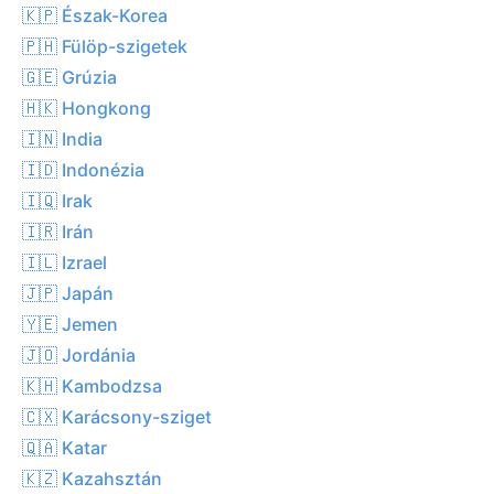
🇰🇵 Észak-Korea
🇵🇭 Fülöp-szigetek
🇬🇪 Grúzia
🇭🇰 Hongkong
🇮🇳 India
🇮🇩 Indonézia
🇮🇶 Irak
🇮🇷 Irán
🇮🇱 Izrael
🇯🇵 Japán
🇾🇪 Jemen
🇯🇴 Jordánia
🇰🇭 Kambodzsa
🇨🇽 Karácsony-sziget
🇶🇦 Katar
🇰🇿 Kazahsztán