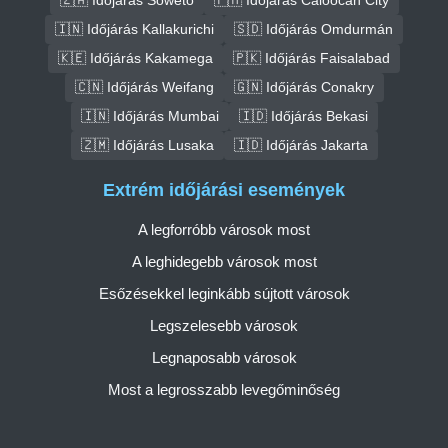
🇮🇳 Időjárás Kallakurichi
🇸🇩 Időjárás Omdurmán
🇰🇪 Időjárás Kakamega
🇵🇰 Időjárás Faisalabad
🇨🇳 Időjárás Weifang
🇬🇳 Időjárás Conakry
🇮🇳 Időjárás Mumbai
🇮🇩 Időjárás Bekasi
🇿🇲 Időjárás Lusaka
🇮🇩 Időjárás Jakarta
Extrém időjárási események
A legforróbb városok most
A leghidegebb városok most
Esőzésekkel leginkább sújtott városok
Legszelesebb városok
Legnaposabb városok
Most a legrosszabb levegőminőség