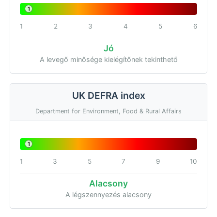
1
1
2
3
4
5
6
Jó
A levegő minősége kielégítőnek tekinthető
UK DEFRA index
Department for Environment, Food & Rural Affairs
1
1
3
5
7
9
10
Alacsony
A légszennyezés alacsony