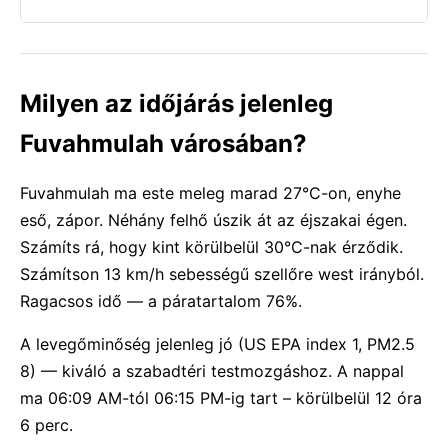
Milyen az időjárás jelenleg
Fuvahmulah városában?
Fuvahmulah ma este meleg marad 27°C-on, enyhe
eső, zápor. Néhány felhő úszik át az éjszakai égen.
Számíts rá, hogy kint körülbelül 30°C-nak érződik.
Számítson 13 km/h sebességű szellőre west irányból.
Ragacsos idő — a páratartalom 76%.
A levegőminőség jelenleg jó (US EPA index 1, PM2.5
8) — kiváló a szabadtéri testmozgáshoz. A nappal
ma 06:09 AM-tól 06:15 PM-ig tart – körülbelül 12 óra
6 perc.