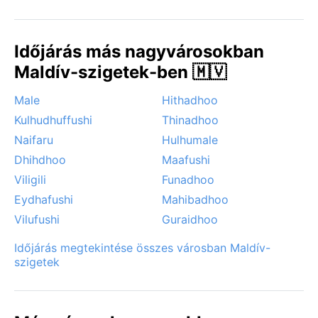
Időjárás más nagyvárosokban
Maldív-szigetek-ben 🇲🇻
Male
Hithadhoo
Kulhudhuffushi
Thinadhoo
Naifaru
Hulhumale
Dhihdhoo
Maafushi
Viligili
Funadhoo
Eydhafushi
Mahibadhoo
Vilufushi
Guraidhoo
Időjárás megtekintése összes városban Maldív-
szigetek