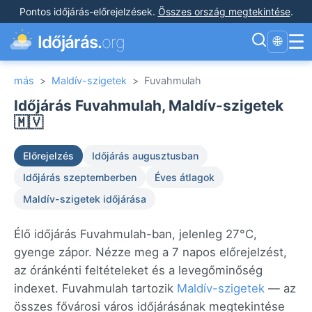
Pontos időjárás-előrejelzések
.
Összes ország megtekintése
.
☰
Időjárás.
org
🌐
más
>
Maldív-szigetek
>
Fuvahmulah
Időjárás Fuvahmulah, Maldív-szigetek
🇲🇻
Előrejelzés
Időjárás augusztusban
Időjárás szeptemberben
Éves átlagok
Maldív-szigetek időjárása
Élő időjárás Fuvahmulah-ban, jelenleg 27°C,
gyenge zápor. Nézze meg a 7 napos előrejelzést,
az óránkénti feltételeket és a levegőminőség
indexet. Fuvahmulah tartozik
Maldív-szigetek
— az
összes fővárosi város időjárásának megtekintése