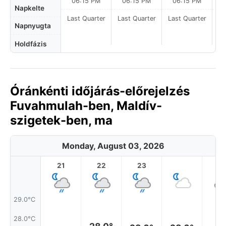
06:15 PM
06:15 PM
06:15 PM
Napkelte
Last Quarter
Last Quarter
Last Quarter
La
Napnyugta
Holdfázis
Óránkénti időjárás-előrejelzés
Fuvahmulah-ben, Maldív-
szigetek-ben, ma
Monday, August 03, 2026
21
22
23
1
29.0°C
28.0°C
28.0°