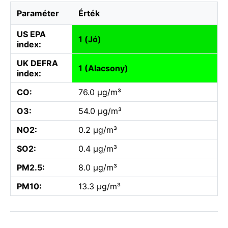
Paraméter
Érték
US EPA
1 (Jó)
index:
UK DEFRA
1 (Alacsony)
index:
CO:
76.0 µg/m³
O3:
54.0 µg/m³
NO2:
0.2 µg/m³
SO2:
0.4 µg/m³
PM2.5:
8.0 µg/m³
PM10:
13.3 µg/m³