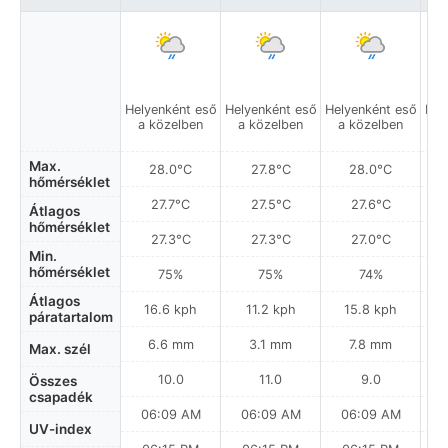
Helyenként eső
Helyenként eső
Helyenként eső
Hel
a közelben
a közelben
a közelben
a
Max.
28.0°C
27.8°C
28.0°C
hőmérséklet
27.7°C
27.5°C
27.6°C
Átlagos
hőmérséklet
27.3°C
27.3°C
27.0°C
Min.
hőmérséklet
75%
75%
74%
Átlagos
16.6 kph
11.2 kph
15.8 kph
páratartalom
6.6 mm
3.1 mm
7.8 mm
Max. szél
10.0
11.0
9.0
Összes
csapadék
06:09 AM
06:09 AM
06:09 AM
0
UV-index