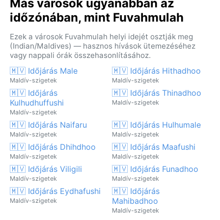
Más városok ugyanabban az
időzónában, mint Fuvahmulah
Ezek a városok Fuvahmulah helyi idejét osztják meg
(Indian/Maldives) — hasznos hívások ütemezéséhez
vagy nappali órák összehasonlításához.
🇲🇻 Időjárás Male
🇲🇻 Időjárás Hithadhoo
Maldív-szigetek
Maldív-szigetek
🇲🇻 Időjárás
🇲🇻 Időjárás Thinadhoo
Kulhudhuffushi
Maldív-szigetek
Maldív-szigetek
🇲🇻 Időjárás Naifaru
🇲🇻 Időjárás Hulhumale
Maldív-szigetek
Maldív-szigetek
🇲🇻 Időjárás Dhihdhoo
🇲🇻 Időjárás Maafushi
Maldív-szigetek
Maldív-szigetek
🇲🇻 Időjárás Viligili
🇲🇻 Időjárás Funadhoo
Maldív-szigetek
Maldív-szigetek
🇲🇻 Időjárás Eydhafushi
🇲🇻 Időjárás
Mahibadhoo
Maldív-szigetek
Maldív-szigetek