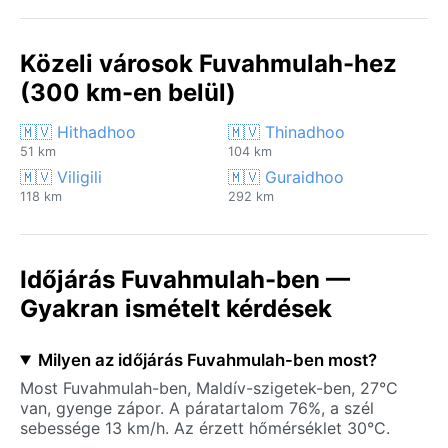
Közeli városok Fuvahmulah-hez
(300 km-en belül)
🇲🇻 Hithadhoo
🇲🇻 Thinadhoo
51 km
104 km
🇲🇻 Viligili
🇲🇻 Guraidhoo
118 km
292 km
Időjárás Fuvahmulah-ben —
Gyakran ismételt kérdések
Milyen az időjárás Fuvahmulah-ben most?
Most Fuvahmulah-ben, Maldív-szigetek-ben, 27°C
van, gyenge zápor. A páratartalom 76%, a szél
sebessége 13 km/h. Az érzett hőmérséklet 30°C.