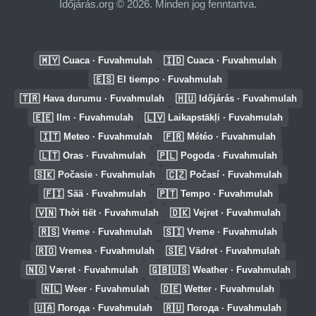
Időjárás.org © 2026. Minden jog fenntartva.
🇲🇾
🇮🇩
Cuaca · Fuvahmulah
Cuaca · Fuvahmulah
🇪🇸
El tiempo · Fuvahmulah
🇹🇷
🇭🇺
Hava durumu · Fuvahmulah
Időjárás · Fuvahmulah
🇪🇪
🇱🇻
Ilm · Fuvahmulah
Laikapstākļi · Fuvahmulah
🇮🇹
🇫🇷
Meteo · Fuvahmulah
Météo · Fuvahmulah
🇱🇹
🇵🇱
Oras · Fuvahmulah
Pogoda · Fuvahmulah
🇸🇰
🇨🇿
Počasie · Fuvahmulah
Počasí · Fuvahmulah
🇫🇮
🇵🇹
Sää · Fuvahmulah
Tempo · Fuvahmulah
🇻🇳
🇩🇰
Thời tiết · Fuvahmulah
Vejret · Fuvahmulah
🇷🇸
🇸🇮
Vreme · Fuvahmulah
Vreme · Fuvahmulah
🇷🇴
🇸🇪
Vremea · Fuvahmulah
Vädret · Fuvahmulah
🇳🇴
🇬🇧🇺🇸
Været · Fuvahmulah
Weather · Fuvahmulah
🇳🇱
🇩🇪
Weer · Fuvahmulah
Wetter · Fuvahmulah
🇺🇦
🇷🇺
Погода · Fuvahmulah
Погода · Fuvahmulah