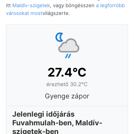
itt
Maldív-szigetek
, vagy böngésszen
a legforróbb
városokat most
világszerte.
27.4°C
érezhető 30.2°C
Gyenge zápor
Jelenlegi időjárás
Fuvahmulah-ben, Maldív-
szigetek-ben