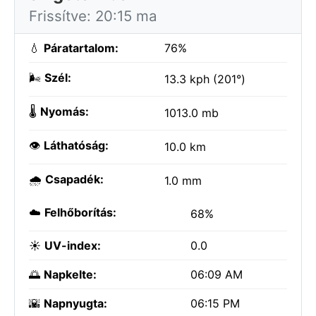
Frissítve: 20:15 ma
💧
Páratartalom:
76%
🌬️
Szél:
13.3 kph (201°)
🌡️
Nyomás:
1013.0 mb
👁️
Láthatóság:
10.0 km
🌧️
Csapadék:
1.0 mm
☁️
Felhőborítás:
68%
☀️
UV-index:
0.0
🌅
Napkelte:
06:09 AM
🌇
Napnyugta:
06:15 PM