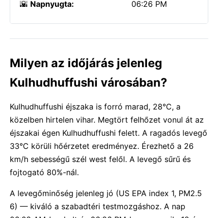
🌇
Napnyugta:
06:26 PM
Milyen az időjárás jelenleg
Kulhudhuffushi városában?
Kulhudhuffushi éjszaka is forró marad, 28°C, a
közelben hirtelen vihar. Megtört felhőzet vonul át az
éjszakai égen Kulhudhuffushi felett. A ragadós levegő
33°C körüli hőérzetet eredményez. Érezhető a 26
km/h sebességű szél west felől. A levegő sűrű és
fojtogató 80%-nál.
A levegőminőség jelenleg jó (US EPA index 1, PM2.5
6) — kiváló a szabadtéri testmozgáshoz. A nap