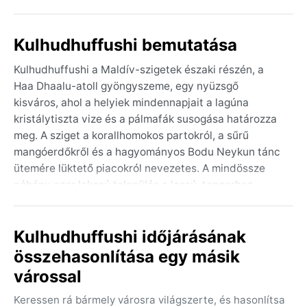
Kulhudhuffushi bemutatása
Kulhudhuffushi a Maldív-szigetek északi részén, a
Haa Dhaalu-atoll gyöngyszeme, egy nyüzsgő
kisváros, ahol a helyiek mindennapjait a lagúna
kristálytiszta vize és a pálmafák susogása határozza
meg. A sziget a korallhomokos partokról, a sűrű
mangóerdőkről és a hagyományos Bodu Neykun tánc
ütemére lüktető piacokról nevezetes. A mindössze
néhány ezer lakosú település a lassú, tengerhez
igazodó élet ritmusát képviseli, távol a
turistacentrumoktól, miközben a közeli hajózási
Kulhudhuffushi időjárásának
útvonalak és az északi monszunszelek miatt fontos
kapocs marad az Indiai-óceán világában.
összehasonlítása egy másik
várossal
A trópusi monszun éghajlatot (Am) két évszak uralja: a
száraz északkeleti monszun (januártól áprilisig) és a
Keressen rá bármely városra világszerte, és hasonlítsa
nedves délnyugati monszun (májustól decemberig).