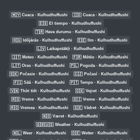
🇲🇾
🇮🇩
Cuaca · Kulhudhuffushi
Cuaca · Kulhudhuffushi
🇪🇸
El tiempo · Kulhudhuffushi
🇹🇷
Hava durumu · Kulhudhuffushi
🇭🇺
🇪🇪
Időjárás · Kulhudhuffushi
Ilm · Kulhudhuffushi
🇱🇻
Laikapstākļi · Kulhudhuffushi
🇮🇹
🇫🇷
Meteo · Kulhudhuffushi
Météo · Kulhudhuffushi
🇱🇹
🇵🇱
Oras · Kulhudhuffushi
Pogoda · Kulhudhuffushi
🇸🇰
🇨🇿
Počasie · Kulhudhuffushi
Počasí · Kulhudhuffushi
🇫🇮
🇵🇹
Sää · Kulhudhuffushi
Tempo · Kulhudhuffushi
🇻🇳
🇩🇰
Thời tiết · Kulhudhuffushi
Vejret · Kulhudhuffushi
🇷🇸
🇸🇮
Vreme · Kulhudhuffushi
Vreme · Kulhudhuffushi
🇷🇴
🇸🇪
Vremea · Kulhudhuffushi
Vädret · Kulhudhuffushi
🇳🇴
Været · Kulhudhuffushi
🇬🇧🇺🇸
Weather · Kulhudhuffushi
🇳🇱
🇩🇪
Weer · Kulhudhuffushi
Wetter · Kulhudhuffushi