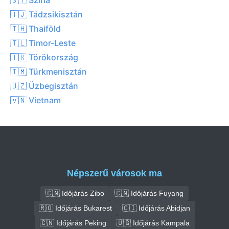
🇹🇯 Tádzsikisztán
🇹🇭 Thaiföld
🇹🇱 Timor-Leste
🇹🇷 Törökország
🇹🇲 Türkmenisztán
🇺🇿 Üzbegisztán
🇻🇳 Vietnam
Népszerű városok ma
🇨🇳 Időjárás Zibo
🇨🇳 Időjárás Fuyang
🇷🇴 Időjárás Bukarest
🇨🇮 Időjárás Abidjan
🇨🇳 Időjárás Peking
🇺🇬 Időjárás Kampala