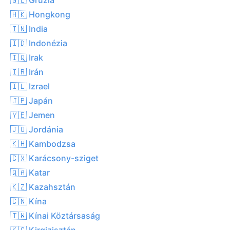
🇭🇰 Hongkong
🇮🇳 India
🇮🇩 Indonézia
🇮🇶 Irak
🇮🇷 Irán
🇮🇱 Izrael
🇯🇵 Japán
🇾🇪 Jemen
🇯🇴 Jordánia
🇰🇭 Kambodzsa
🇨🇽 Karácsony-sziget
🇶🇦 Katar
🇰🇿 Kazahsztán
🇨🇳 Kína
🇹🇼 Kínai Köztársaság
🇰🇬 Kirgizisztán