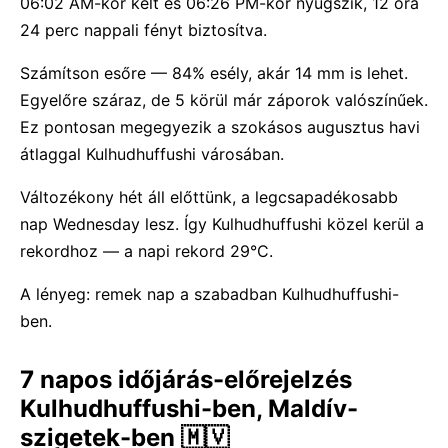
06:02 AM-kor kelt és 06:26 PM-kor nyugszik, 12 óra
24 perc nappali fényt biztosítva.
Számítson esőre — 84% esély, akár 14 mm is lehet.
Egyelőre száraz, de 5 körül már záporok valószínűek.
Ez pontosan megegyezik a szokásos augusztus havi
átlaggal Kulhudhuffushi városában.
Változékony hét áll előttünk, a legcsapadékosabb
nap Wednesday lesz. Így Kulhudhuffushi közel kerül a
rekordhoz — a napi rekord 29°C.
A lényeg: remek nap a szabadban Kulhudhuffushi-
ben.
7 napos időjárás-előrejelzés
Kulhudhuffushi-ben, Maldív-
szigetek-ben 🇲🇻