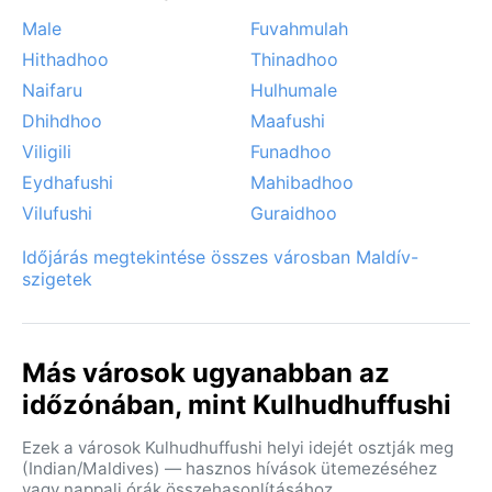
marad, és a búvárkodás, sznorkelezés szinte egész
Male
Fuvahmulah
évben lehetséges.
Hithadhoo
Thinadhoo
Naifaru
Hulhumale
Dhihdhoo
Maafushi
Viligili
Funadhoo
Eydhafushi
Mahibadhoo
Vilufushi
Guraidhoo
Időjárás megtekintése összes városban Maldív-
szigetek
Más városok ugyanabban az
időzónában, mint Kulhudhuffushi
Ezek a városok Kulhudhuffushi helyi idejét osztják meg
(Indian/Maldives) — hasznos hívások ütemezéséhez
vagy nappali órák összehasonlításához.