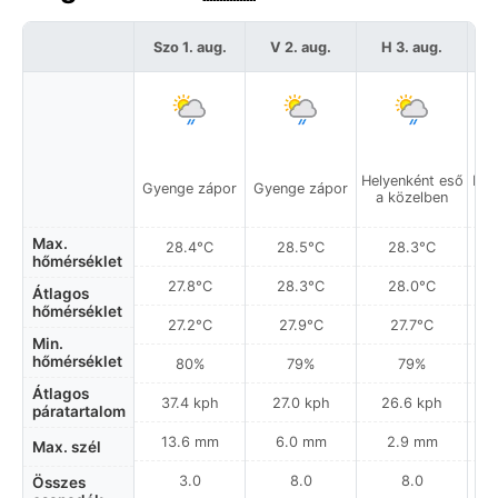
Szo 1. aug.
V 2. aug.
H 3. aug.
Helyenként eső
Hel
Gyenge zápor
Gyenge zápor
a közelben
a
Max.
28.4°C
28.5°C
28.3°C
hőmérséklet
27.8°C
28.3°C
28.0°C
Átlagos
hőmérséklet
27.2°C
27.9°C
27.7°C
Min.
hőmérséklet
80%
79%
79%
Átlagos
37.4 kph
27.0 kph
26.6 kph
páratartalom
13.6 mm
6.0 mm
2.9 mm
Max. szél
3.0
8.0
8.0
Összes