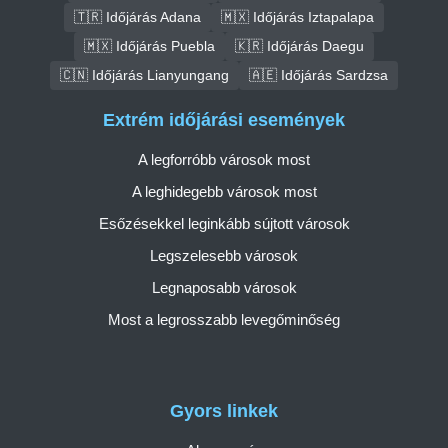
🇹🇷 Időjárás Adana
🇲🇽 Időjárás Iztapalapa
🇲🇽 Időjárás Puebla
🇰🇷 Időjárás Daegu
🇨🇳 Időjárás Lianyungang
🇦🇪 Időjárás Sardzsa
Extrém időjárási események
A legforróbb városok most
A leghidegebb városok most
Esőzésekkel leginkább sújtott városok
Legszelesebb városok
Legnaposabb városok
Most a legrosszabb levegőminőség
Gyors linkek