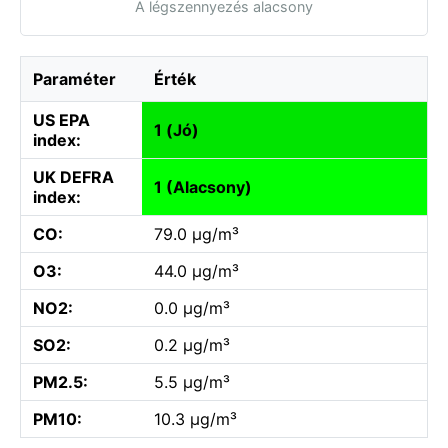
A légszennyezés alacsony
Paraméter
Érték
US EPA
1 (Jó)
index:
UK DEFRA
1 (Alacsony)
index:
CO:
79.0 µg/m³
O3:
44.0 µg/m³
NO2:
0.0 µg/m³
SO2:
0.2 µg/m³
PM2.5:
5.5 µg/m³
PM10:
10.3 µg/m³