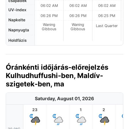
csapadék
06:02 AM
06:02 AM
06:02 AM
0
UV-index
06:26 PM
06:26 PM
06:25 PM
Napkelte
Waning
Waning
Last Quarter
La
Gibbous
Gibbous
Napnyugta
Holdfázis
Óránkénti időjárás-előrejelzés
Kulhudhuffushi-ben, Maldív-
szigetek-ben, ma
Saturday, August 01, 2026
23
1
2
3