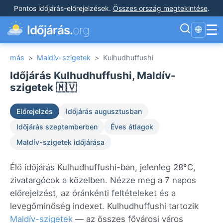
Pontos időjárás-előrejelzések
.
Összes ország megtekintése
.
☰
Időjárás.
org
🌐
más
>
Maldív-szigetek
>
Kulhudhuffushi
Időjárás Kulhudhuffushi, Maldív-
szigetek 🇲🇻
Előrejelzés
Időjárás augusztusban
Időjárás szeptemberben
Éves átlagok
Maldív-szigetek időjárása
Élő időjárás Kulhudhuffushi-ban, jelenleg 28°C,
zivatargócok a közelben. Nézze meg a 7 napos
előrejelzést, az óránkénti feltételeket és a
levegőminőség indexet. Kulhudhuffushi tartozik
Maldív-szigetek
— az összes fővárosi város