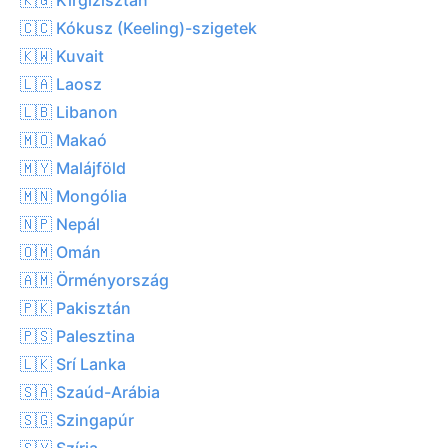
🇨🇨 Kókusz (Keeling)-szigetek
🇰🇼 Kuvait
🇱🇦 Laosz
🇱🇧 Libanon
🇲🇴 Makaó
🇲🇾 Malájföld
🇲🇳 Mongólia
🇳🇵 Nepál
🇴🇲 Omán
🇦🇲 Örményország
🇵🇰 Pakisztán
🇵🇸 Palesztina
🇱🇰 Srí Lanka
🇸🇦 Szaúd-Arábia
🇸🇬 Szingapúr
🇸🇾 Szíria