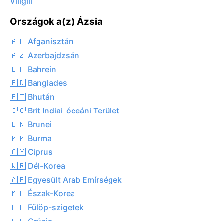
Viligili
Országok a(z) Ázsia
🇦🇫 Afganisztán
🇦🇿 Azerbajdzsán
🇧🇭 Bahrein
🇧🇩 Banglades
🇧🇹 Bhután
🇮🇴 Brit Indiai-óceáni Terület
🇧🇳 Brunei
🇲🇲 Burma
🇨🇾 Ciprus
🇰🇷 Dél-Korea
🇦🇪 Egyesült Arab Emírségek
🇰🇵 Észak-Korea
🇵🇭 Fülöp-szigetek
🇬🇪 Grúzia