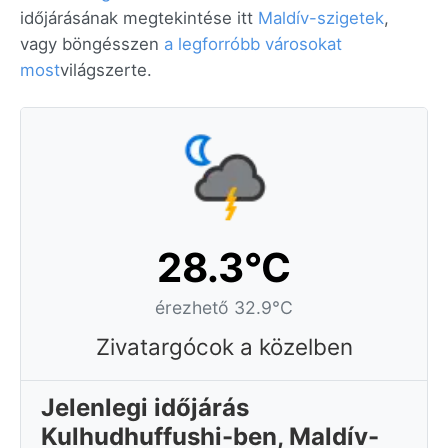
időjárásának megtekintése itt
Maldív-szigetek
,
vagy böngésszen
a legforróbb városokat
most
világszerte.
28.3°C
érezhető 32.9°C
Zivatargócok a közelben
Jelenlegi időjárás
Kulhudhuffushi-ben, Maldív-