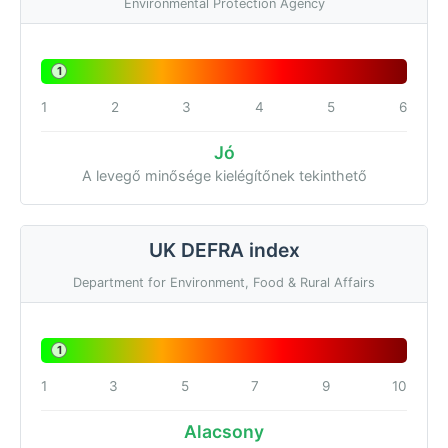
Environmental Protection Agency
1
1
2
3
4
5
6
Jó
A levegő minősége kielégítőnek tekinthető
UK DEFRA index
Department for Environment, Food & Rural Affairs
1
1
3
5
7
9
10
Alacsony