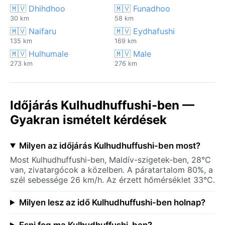
🇲🇻 Dhihdhoo
🇲🇻 Funadhoo
30 km
58 km
🇲🇻 Naifaru
🇲🇻 Eydhafushi
135 km
169 km
🇲🇻 Hulhumale
🇲🇻 Male
273 km
276 km
Időjárás Kulhudhuffushi-ben —
Gyakran ismételt kérdések
Milyen az időjárás Kulhudhuffushi-ben most?
Most Kulhudhuffushi-ben, Maldív-szigetek-ben, 28°C
van, zivatargócok a közelben. A páratartalom 80%, a
szél sebessége 26 km/h. Az érzett hőmérséklet 33°C.
Milyen lesz az idő Kulhudhuffushi-ben holnap?
Esni fog ma Kulhudhuffushi-ben?