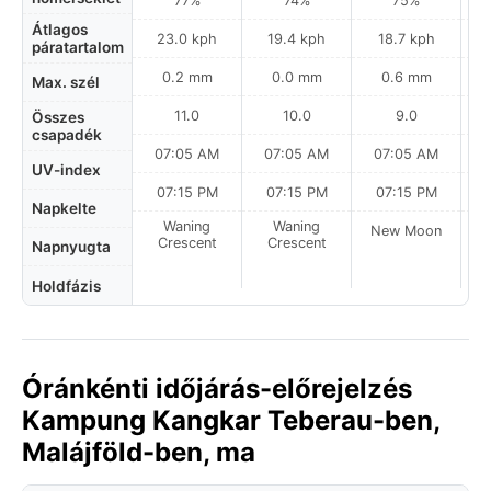
77%
74%
75%
Átlagos
23.0 kph
19.4 kph
18.7 kph
páratartalom
0.2 mm
0.0 mm
0.6 mm
Max. szél
11.0
10.0
9.0
Összes
csapadék
07:05 AM
07:05 AM
07:05 AM
UV-index
07:15 PM
07:15 PM
07:15 PM
Napkelte
Waning
Waning
New Moon
N
Crescent
Crescent
Napnyugta
Holdfázis
Óránkénti időjárás-előrejelzés
Kampung Kangkar Teberau-ben,
Malájföld-ben, ma