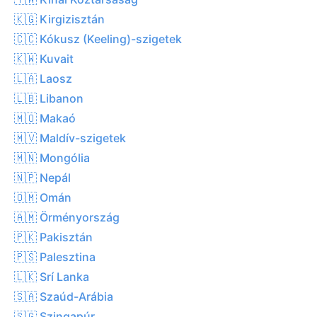
🇰🇬 Kirgizisztán
🇨🇨 Kókusz (Keeling)-szigetek
🇰🇼 Kuvait
🇱🇦 Laosz
🇱🇧 Libanon
🇲🇴 Makaó
🇲🇻 Maldív-szigetek
🇲🇳 Mongólia
🇳🇵 Nepál
🇴🇲 Omán
🇦🇲 Örményország
🇵🇰 Pakisztán
🇵🇸 Palesztina
🇱🇰 Srí Lanka
🇸🇦 Szaúd-Arábia
🇸🇬 Szingapúr