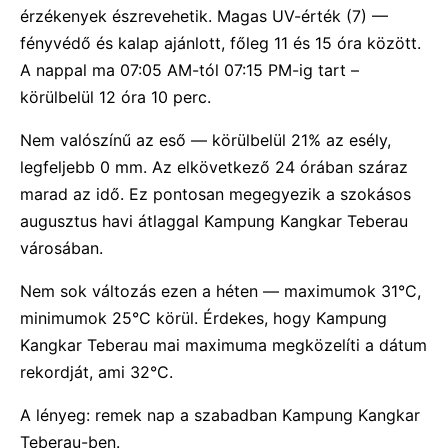
érzékenyek észrevehetik. Magas UV-érték (7) —
fényvédő és kalap ajánlott, főleg 11 és 15 óra között.
A nappal ma 07:05 AM-tól 07:15 PM-ig tart –
körülbelül 12 óra 10 perc.
Nem valószínű az eső — körülbelül 21% az esély,
legfeljebb 0 mm. Az elkövetkező 24 órában száraz
marad az idő. Ez pontosan megegyezik a szokásos
augusztus havi átlaggal Kampung Kangkar Teberau
városában.
Nem sok változás ezen a héten — maximumok 31°C,
minimumok 25°C körül. Érdekes, hogy Kampung
Kangkar Teberau mai maximuma megközelíti a dátum
rekordját, ami 32°C.
A lényeg: remek nap a szabadban Kampung Kangkar
Teberau-ben.