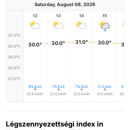
Saturday, August 08, 2026
12
13
14
15
1
32.0°C
31.0°
30.0°
30.0°
30.0°
30.
30.0°C
28.0°C
25.0°C
23.0°C
8% Eső
7% Eső
7% Eső
0.0 mm
6% E
↑
↑
↑
↑
↑
23.0 km/h
23.0 km/h
22.0 km/h
21.0 km/h
20.0 
Légszennyezettségi index in