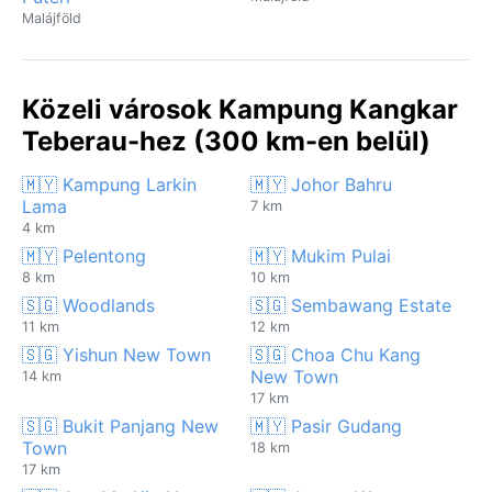
Malájföld
Közeli városok Kampung Kangkar
Teberau-hez (300 km-en belül)
🇲🇾 Kampung Larkin
🇲🇾 Johor Bahru
Lama
7 km
4 km
🇲🇾 Pelentong
🇲🇾 Mukim Pulai
8 km
10 km
🇸🇬 Woodlands
🇸🇬 Sembawang Estate
11 km
12 km
🇸🇬 Yishun New Town
🇸🇬 Choa Chu Kang
New Town
14 km
17 km
🇸🇬 Bukit Panjang New
🇲🇾 Pasir Gudang
Town
18 km
17 km