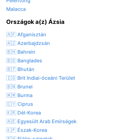
Pelentong
Malacca
Országok a(z) Ázsia
🇦🇫 Afganisztán
🇦🇿 Azerbajdzsán
🇧🇭 Bahrein
🇧🇩 Banglades
🇧🇹 Bhután
🇮🇴 Brit Indiai-óceáni Terület
🇧🇳 Brunei
🇲🇲 Burma
🇨🇾 Ciprus
🇰🇷 Dél-Korea
🇦🇪 Egyesült Arab Emírségek
🇰🇵 Észak-Korea
🇵🇭 Fülöp-szigetek