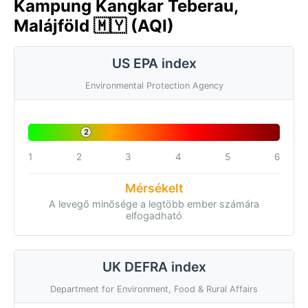
Kampung Kangkar Teberau,
Malájföld 🇲🇾 (AQI)
US EPA index
Environmental Protection Agency
2
1
2
3
4
5
6
Mérsékelt
A levegő minősége a legtöbb ember számára
elfogadható
UK DEFRA index
Department for Environment, Food & Rural Affairs