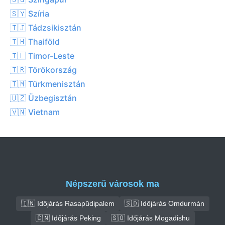
🇸🇾 Szíria
🇹🇯 Tádzsikisztán
🇹🇭 Thaiföld
🇹🇱 Timor-Leste
🇹🇷 Törökország
🇹🇲 Türkmenisztán
🇺🇿 Üzbegisztán
🇻🇳 Vietnam
Népszerű városok ma
🇮🇳 Időjárás Rasapūdipalem
🇸🇩 Időjárás Omdurmán
🇨🇳 Időjárás Peking
🇸🇴 Időjárás Mogadishu