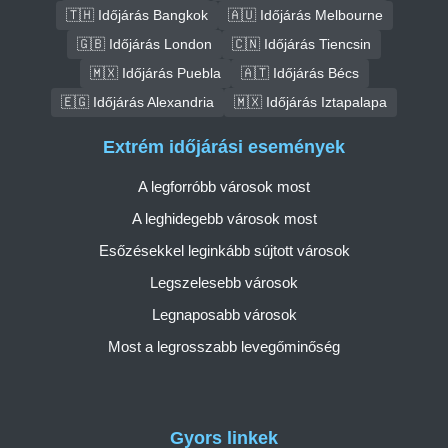
🇹🇭 Időjárás Bangkok
🇦🇺 Időjárás Melbourne
🇬🇧 Időjárás London
🇨🇳 Időjárás Tiencsin
🇲🇽 Időjárás Puebla
🇦🇹 Időjárás Bécs
🇪🇬 Időjárás Alexandria
🇲🇽 Időjárás Iztapalapa
Extrém időjárási események
A legforróbb városok most
A leghidegebb városok most
Esőzésekkel leginkább sújtott városok
Legszelesebb városok
Legnaposabb városok
Most a legrosszabb levegőminőség
Gyors linkek