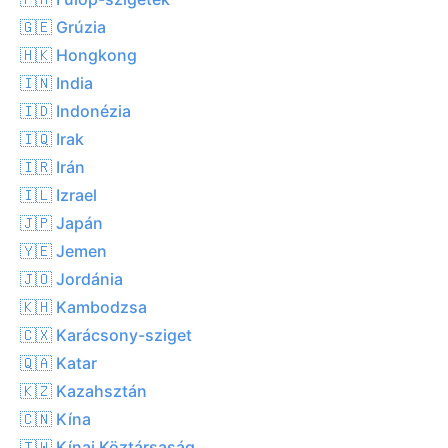
🇬🇪 Grúzia
🇭🇰 Hongkong
🇮🇳 India
🇮🇩 Indonézia
🇮🇶 Irak
🇮🇷 Irán
🇮🇱 Izrael
🇯🇵 Japán
🇾🇪 Jemen
🇯🇴 Jordánia
🇰🇭 Kambodzsa
🇨🇽 Karácsony-sziget
🇶🇦 Katar
🇰🇿 Kazahsztán
🇨🇳 Kína
🇹🇼 Kínai Köztársaság