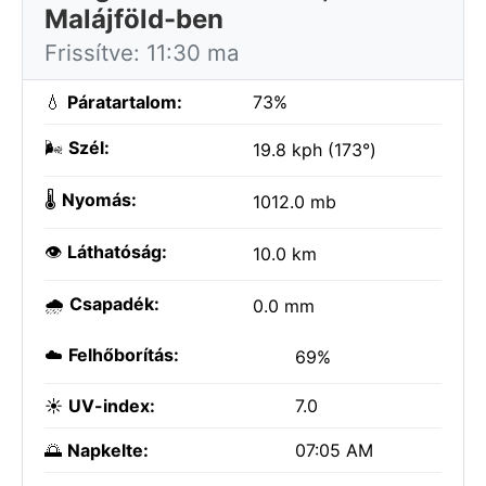
Malájföld-ben
Frissítve: 11:30 ma
💧
Páratartalom:
73%
🌬️
Szél:
19.8 kph (173°)
🌡️
Nyomás:
1012.0 mb
👁️
Láthatóság:
10.0 km
🌧️
Csapadék:
0.0 mm
☁️
Felhőborítás:
69%
☀️
UV-index:
7.0
🌅
Napkelte:
07:05 AM