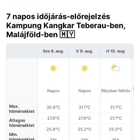
7 napos időjárás-előrejelzés
Kampung Kangkar Teberau-ben,
Malájföld-ben 🇲🇾
Szo 8. aug.
V 9. aug.
H 10. aug.
K
Hel
Napos
Napos
Részben felhős
a
Max.
30.6°C
31.1°C
31.1°C
hőmérséklet
27.6°C
27.6°C
27.7°C
Átlagos
hőmérséklet
25.8°C
25.2°C
25.0°C
Min.
hőmérséklet