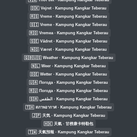
🇩🇰
Vejret · Kampung Kangkar Teberau
🇷🇸
Vreme · Kampung Kangkar Teberau
🇸🇮
Vreme · Kampung Kangkar Teberau
🇷🇴
Vremea · Kampung Kangkar Teberau
🇸🇪
Vädret · Kampung Kangkar Teberau
🇳🇴
Været · Kampung Kangkar Teberau
🇬🇧🇺🇸
Weather · Kampung Kangkar Teberau
🇳🇱
Weer · Kampung Kangkar Teberau
🇩🇪
Wetter · Kampung Kangkar Teberau
🇺🇦
Погода · Kampung Kangkar Teberau
🇷🇺
Погода · Kampung Kangkar Teberau
🇸🇦
الطقس · Kampung Kangkar Teberau
🇹🇭
สภาพอากาศ · Kampung Kangkar Teberau
🇯🇵
天気 · Kampung Kangkar Teberau
🇭🇰
天氣 · 甘榜康卡特勒包
🇹🇼
天氣預報 · Kampung Kangkar Teberau