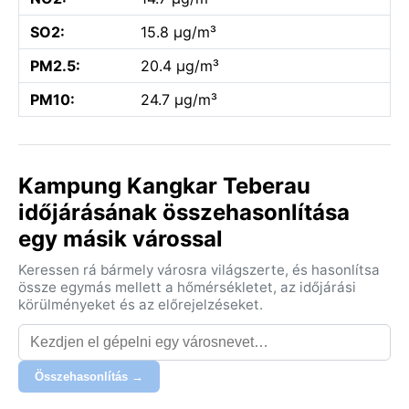
SO2:
15.8 µg/m³
PM2.5:
20.4 µg/m³
PM10:
24.7 µg/m³
Kampung Kangkar Teberau
időjárásának összehasonlítása
egy másik várossal
Keressen rá bármely városra világszerte, és hasonlítsa
össze egymás mellett a hőmérsékletet, az időjárási
körülményeket és az előrejelzéseket.
Összehasonlítás →