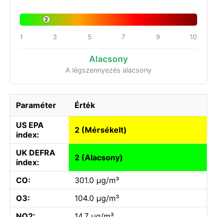
2
1
3
5
7
9
10
Alacsony
A légszennyezés alacsony
Paraméter
Érték
US EPA
2 (Mérsékelt)
index:
UK DEFRA
2 (Alacsony)
index:
CO:
301.0 µg/m³
O3:
104.0 µg/m³
NO2:
14.7 µg/m³