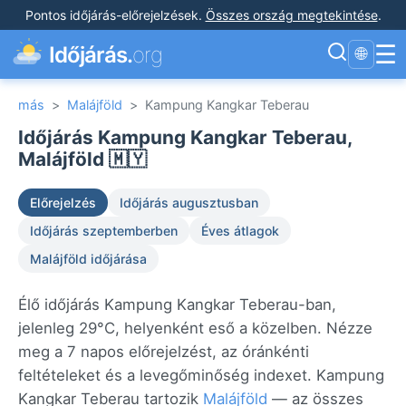
Pontos időjárás-előrejelzések
.
Összes ország megtekintése
.
☰
Időjárás.
org
🌐
más
>
Malájföld
>
Kampung Kangkar Teberau
Időjárás Kampung Kangkar Teberau,
Malájföld 🇲🇾
Előrejelzés
Időjárás augusztusban
Időjárás szeptemberben
Éves átlagok
Malájföld időjárása
Élő időjárás Kampung Kangkar Teberau-ban,
jelenleg 29°C, helyenként eső a közelben. Nézze
meg a 7 napos előrejelzést, az óránkénti
feltételeket és a levegőminőség indexet. Kampung
Kangkar Teberau tartozik
Malájföld
— az összes