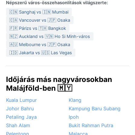
Népszerű város-összehasonlítások világszerte:
🇨🇳 Sanghaj vs 🇮🇳 Mumbai
🇨🇦 Vancouver vs 🇯🇵 Osaka
🇫🇷 Párizs vs 🇹🇭 Bangkok
🇳🇿 Auckland vs 🇻🇳 Ho Si Minh-város
🇦🇺 Melbourne vs 🇯🇵 Osaka
🇮🇩 Jakarta vs 🇺🇸 Las Vegas
Időjárás más nagyvárosokban
Malájföld-ben 🇲🇾
Kuala Lumpur
Klang
Johor Bahru
Kampung Baru Subang
Petaling Jaya
Ipoh
Shah Alam
Bukit Rahman Putra
Pelentong
Malacca