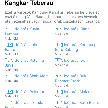
Kangkar Teberau
Ezek a városok Kampung Kangkar Teberau helyi idejét
osztják meg (Asia/Kuala_Lumpur) — hasznos hívások
ütemezéséhez vagy nappali órák összehasonlításához.
🇲🇾 Időjárás Kuala
🇲🇾 Időjárás Klang
Lumpur
Malájföld
Malájföld
🇲🇾 Időjárás Johor
🇲🇾 Időjárás Kampung
Bahru
Baru Subang
Malájföld
Malájföld
🇲🇾 Időjárás Petaling
🇲🇾 Időjárás Ipoh
Jaya
Malájföld
Malájföld
🇲🇾 Időjárás Shah Alam
🇲🇾 Időjárás Bukit
Rahman Putra
Malájföld
Malájföld
🇲🇾 Időjárás Pelentong
🇲🇾 Időjárás Malacca
Malájföld
Malájföld
🇲🇾 Időjárás Iskandar
🇲🇾 Időjárás Kota Bharu
Puteri
Malájföld