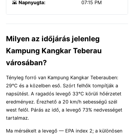
🌇
Napnyugta:
07:15 PM
Milyen az időjárás jelenleg
Kampung Kangkar Teberau
városában?
Tényleg forró van Kampung Kangkar Teberauben:
29°C és a közelben eső. Szórt felhők tompítják a
napsütést. A ragadós levegő 33°C körüli hőérzetet
eredményez. Érezhető a 20 km/h sebességű szél
west felől. Párás az idő, a levegő 73% nedvességet
tartalmaz.
Ma mérsékelt a levegő — EPA index 2; a különösen