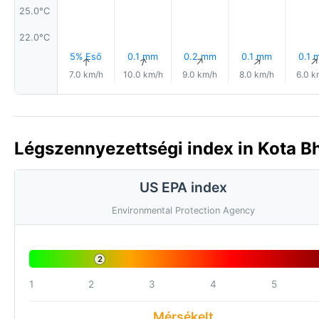
25.0°C
22.0°C
5% Eső
0.1 mm
0.2 mm
0.1 mm
0.1 
↑
↑
↑
↑
7.0 km/h
10.0 km/h
9.0 km/h
8.0 km/h
6.0 k
Légszennyezettségi index in Kota Bh
US EPA index
Environmental Protection Agency
2
1
2
3
4
5
Mérsékelt