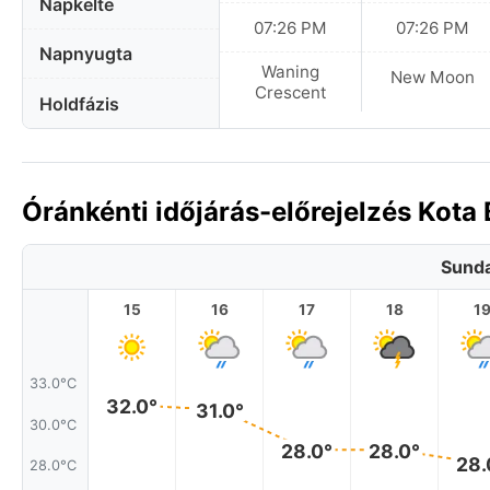
Napkelte
07:26 PM
07:26 PM
Napnyugta
Waning
New Moon
Crescent
Holdfázis
Óránkénti időjárás-előrejelzés Kota
Sunda
15
16
17
18
1
33.0°C
32.0°
31.0°
30.0°C
28.0°
28.0°
28.
28.0°C