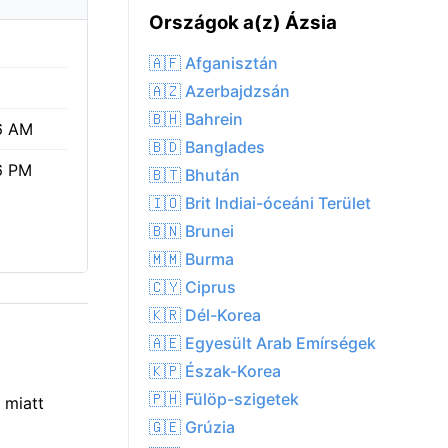
Országok a(z) Ázsia
🇦🇫 Afganisztán
🇦🇿 Azerbajdzsán
🇧🇭 Bahrein
6 AM
🇧🇩 Banglades
6 PM
🇧🇹 Bhután
🇮🇴 Brit Indiai-óceáni Terület
🇧🇳 Brunei
🇲🇲 Burma
🇨🇾 Ciprus
🇰🇷 Dél-Korea
🇦🇪 Egyesült Arab Emírségek
🇰🇵 Észak-Korea
🇵🇭 Fülöp-szigetek
 miatt
🇬🇪 Grúzia