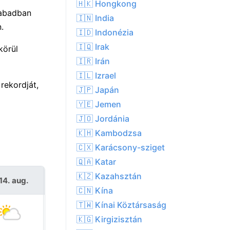
🇭🇰 Hongkong
zabadban
🇮🇳 India
.
🇮🇩 Indonézia
🇮🇶 Irak
körül
🇮🇷 Irán
🇮🇱 Izrael
rekordját,
🇯🇵 Japán
🇾🇪 Jemen
🇯🇴 Jordánia
🇰🇭 Kambodzsa
🇨🇽 Karácsony-sziget
🇶🇦 Katar
🇰🇿 Kazahsztán
14. aug.
Szo 15. aug.
🇨🇳 Kína
🇹🇼 Kínai Köztársaság
🇰🇬 Kirgizisztán