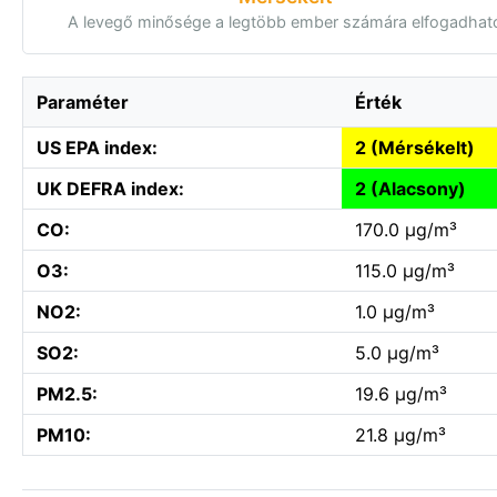
A levegő minősége a legtöbb ember számára elfogadhat
Paraméter
Érték
US EPA index:
2 (Mérsékelt)
UK DEFRA index:
2 (Alacsony)
CO:
170.0 µg/m³
O3:
115.0 µg/m³
NO2:
1.0 µg/m³
SO2:
5.0 µg/m³
PM2.5:
19.6 µg/m³
PM10:
21.8 µg/m³