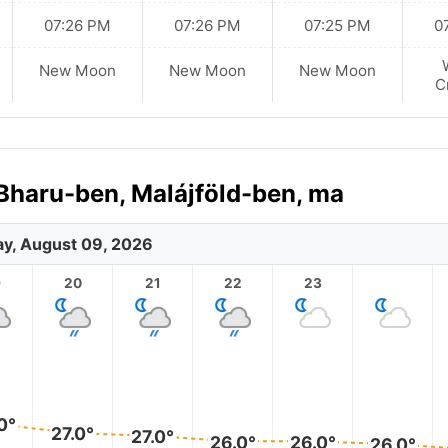
07:26 PM
07:26 PM
07:25 PM
0
New Moon
New Moon
New Moon
C
 Bharu-ben, Malájföld-ben, ma
y, August 09, 2026
9
20
21
22
23
0°
27.0°
27.0°
26.0°
26.0°
26.0°