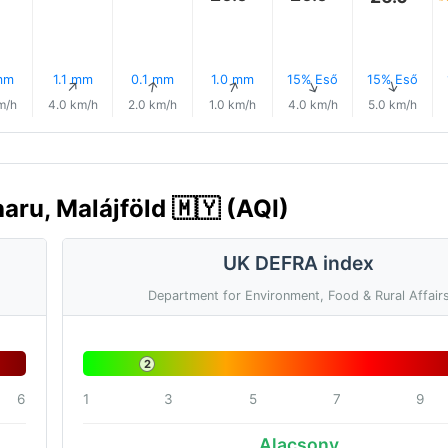
mm
1.1 mm
0.1 mm
1.0 mm
15% Eső
15% Eső
↑
↑
↑
↑
↑
↑
m/h
4.0 km/h
2.0 km/h
1.0 km/h
4.0 km/h
5.0 km/h
aru, Malájföld 🇲🇾 (AQI)
UK DEFRA index
Department for Environment, Food & Rural Affair
2
6
1
3
5
7
9
Alacsony