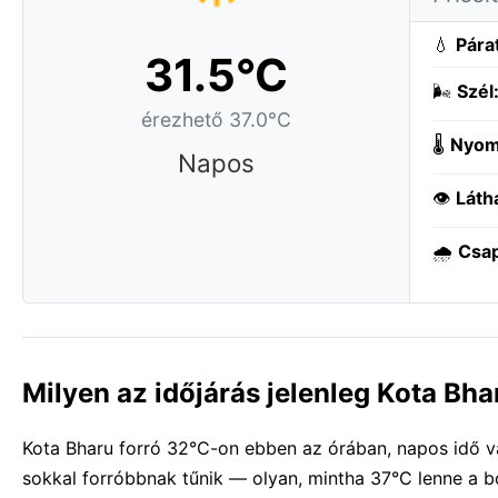
💧
Pára
31.5°C
🌬️
Szél
érezhető 37.0°C
🌡️
Nyom
Napos
👁️
Láth
🌧️
Csa
Milyen az időjárás jelenleg Kota Bh
Kota Bharu forró 32°C-on ebben az órában, napos idő va
sokkal forróbbnak tűnik — olyan, mintha 37°C lenne a b