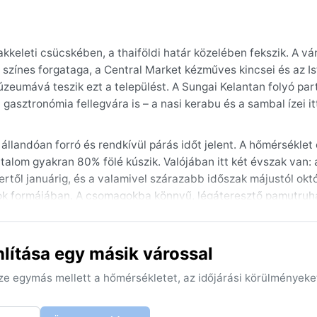
akkeleti csücskében, a thaiföldi határ közelében fekszik. A vá
 színes forgataga, a Central Market kézműves kincsei és az Is
úzeumává teszik ezt a települést. A Sungai Kelantan folyó par
gasztronómia fellegvára is – a nasi kerabu és a sambal ízei it
 állandóan forró és rendkívül párás időt jelent. A hőmérséklet
talom gyakran 80% fölé kúszik. Valójában itt két évszak van: 
ől januárig, és a valamivel szárazabb időszak májustól októ
rok formájában. A csomagokba könnyű, légáteresztő pamutruhá
n; a szúnyogriasztó használata is elengedhetetlen.
ötti hónapok jelentik, amikor a monszun ereje már alábbhagy, 
lítása egy másik várossal
egzetesebb időjárási jelenség az északkeleti monszun, amely 
 Trópusi viharok előfordulnak, de hurrikánok nem jellemzők a f
sze egymás mellett a hőmérsékletet, az időjárási körülményeke
 reggeli köd viszont nem ritka a folyó mentén.