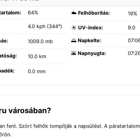
tartalom:
64%
☁️
Felhőborítás:
19%
:
4.0 kph (344°)
☀️
UV-index:
9.0
🌅
Napkelte:
07:0
ás:
1009.0 mb
🌇
Napnyugta:
07:2
atóság:
10.0 km
padék:
0.0 mm
aru városában?
n fent. Szórt felhők tompítják a napsütést. A páratartalom
őrön.