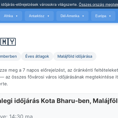
 időjárás-előrejelzések
városokra világszerte
.
Összes ország megtek
Afrika
Antarktisz
Dél-Amerika
Európa
▼
▼
▼
▼
 🇲🇾
temberben
Éves átlagok
Malájföld időjárása
zze meg a 7 napos előrejelzést, az óránkénti feltételeket
— az összes fővárosi város időjárásának megtekintése i
erte.
nlegi időjárás Kota Bharu-ben, Malájfö
tve: 14:30 ma