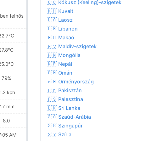
🇨🇨 Kókusz (Keeling)-szigetek
🇰🇼 Kuvait
ben felhős
Napos
🇱🇦 Laosz
🇱🇧 Libanon
32.7°C
32.4°C
🇲🇴 Makaó
🇲🇻 Maldív-szigetek
27.8°C
27.5°C
🇲🇳 Mongólia
🇳🇵 Nepál
25.0°C
25.0°C
🇴🇲 Omán
79%
80%
🇦🇲 Örményország
🇵🇰 Pakisztán
1.2 kph
9.7 kph
🇵🇸 Palesztina
2.7 mm
9.6 mm
🇱🇰 Srí Lanka
🇸🇦 Szaúd-Arábia
8.0
8.0
🇸🇬 Szingapúr
🇸🇾 Szíria
7:05 AM
07:05 AM