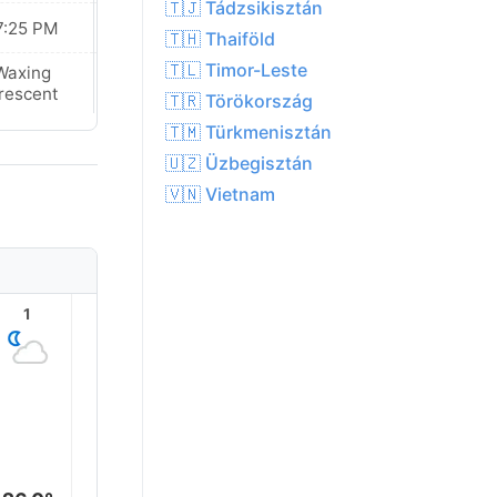
🇹🇯 Tádzsikisztán
7:25 PM
07:25 PM
🇹🇭 Thaiföld
🇹🇱 Timor-Leste
Waxing
Waxing
rescent
Crescent
🇹🇷 Törökország
🇹🇲 Türkmenisztán
🇺🇿 Üzbegisztán
🇻🇳 Vietnam
1
2
3
4
5
6