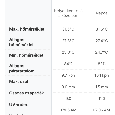
Helyenként eső
Napos
a közelben
Max. hőmérséklet
31.5°C
31.6°C
Átlagos
27.3°C
27.4°C
hőmérséklet
25.0°C
24.7°C
Min. hőmérséklet
84%
82%
Átlagos
páratartalom
9.7 kph
10.1 kph
Max. szél
9.6 mm
1.5 mm
Összes csapadék
9.0
11.0
UV-index
07:06 AM
07:06 AM