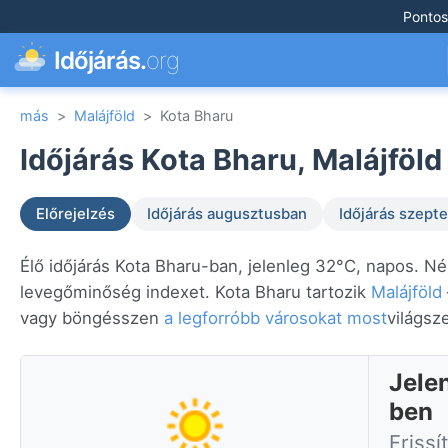
Pontos
Időjárás.
org
más
>
Malájföld
>
Kota Bharu
Időjárás Kota Bharu, Malájföld
Előrejelzés
Időjárás augusztusban
Időjárás szep
Élő időjárás Kota Bharu-ban, jelenleg 32°C, napos. Né
levegőminőség indexet. Kota Bharu tartozik
Malájföld
vagy böngésszen
a legforróbb városokat most
világsz
Jele
ben
Frissí