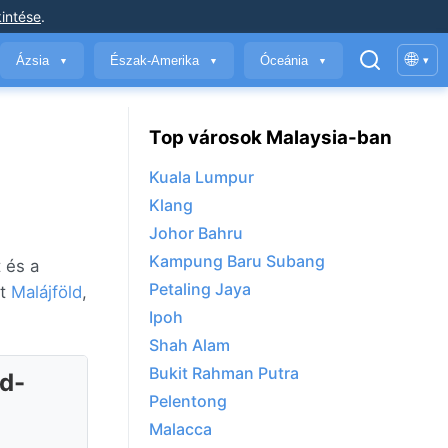
intése
.
🌐
Ázsia
Észak-Amerika
Óceánia
▾
▼
▼
▼
Top városok Malaysia-ban
Kuala Lumpur
Klang
Johor Bahru
Kampung Baru Subang
 és a
Petaling Jaya
tt
Malájföld
,
Ipoh
Shah Alam
Bukit Rahman Putra
ld-
Pelentong
Malacca