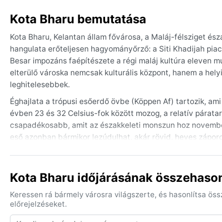
Kota Bharu bemutatása
Kota Bharu, Kelantan állam fővárosa, a Maláj-félsziget ész
hangulata erőteljesen hagyományőrző: a Siti Khadijah piac
Besar impozáns faépítészete a régi maláj kultúra eleven m
elterülő városka nemcsak kulturális központ, hanem a helyi 
leghitelesebbek.
Éghajlata a trópusi esőerdő övbe (Köppen Af) tartozik, ami
évben 23 és 32 Celsius-fok között mozog, a relatív páratar
csapadékosabb, amit az északkeleti monszun hoz novembert
eső azonban bármikor lezúdulhat, akár rövid, heves zápo
esőkabát és egy összecsukható esernyő feltétlenül kerüljö
A legkedvezőbb utazási időszakot a február és április köz
Kota Bharu időjárásának összehason
még nem vált elviselhetetlenné. A térséget érintő legjell
február végéig erős szeleket és akár áradásokat is hozhat.
Keressen rá bármely városra világszerte, és hasonlítsa ös
ezen részén. Hó vagy sivatagi porfelhő itt sosem látható; a
előrejelzéseket.