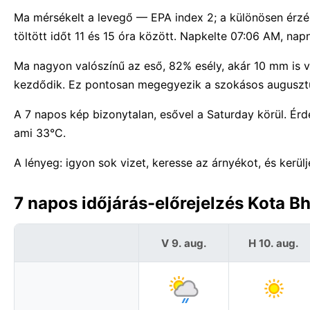
Ma mérsékelt a levegő — EPA index 2; a különösen érzé
töltött időt 11 és 15 óra között. Napkelte 07:06 AM, na
Ma nagyon valószínű az eső, 82% esély, akár 10 mm is v
kezdődik. Ez pontosan megegyezik a szokásos augusztu
A 7 napos kép bizonytalan, esővel a Saturday körül. Ér
ami 33°C.
A lényeg: igyon sok vizet, keresse az árnyékot, és kerül
7 napos időjárás-előrejelzés Kota B
V 9. aug.
H 10. aug.