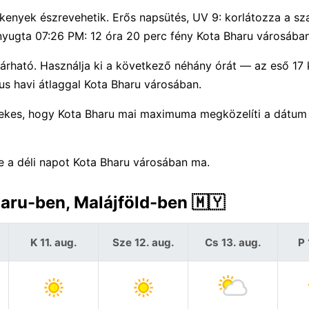
kenyek észrevehetik. Erős napsütés, UV 9: korlátozza a s
pnyugta 07:26 PM: 12 óra 20 perc fény Kota Bharu városában
árható. Használja ki a következő néhány órát — az eső 17 
s havi átlaggal Kota Bharu városában.
dekes, hogy Kota Bharu mai maximuma megközelíti a dátum 
je a déli napot Kota Bharu városában ma.
haru-ben, Malájföld-ben 🇲🇾
K 11. aug.
Sze 12. aug.
Cs 13. aug.
P 