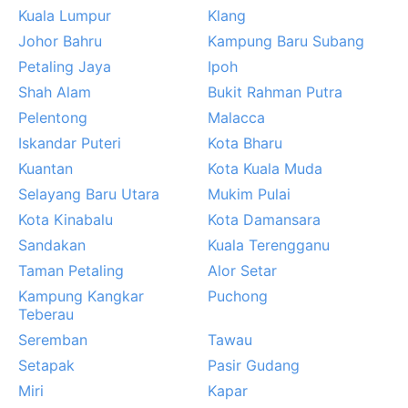
percében kalandot kínál, noha legyen tisztában vele,
Kuala Lumpur
Klang
hogy itt az eső nem kivétel, hanem a mindennapok
Johor Bahru
Kampung Baru Subang
természetes része.
Petaling Jaya
Ipoh
Shah Alam
Bukit Rahman Putra
Pelentong
Malacca
Iskandar Puteri
Kota Bharu
Kuantan
Kota Kuala Muda
Selayang Baru Utara
Mukim Pulai
Kota Kinabalu
Kota Damansara
Sandakan
Kuala Terengganu
Taman Petaling
Alor Setar
Kampung Kangkar
Puchong
Teberau
Seremban
Tawau
Setapak
Pasir Gudang
Miri
Kapar