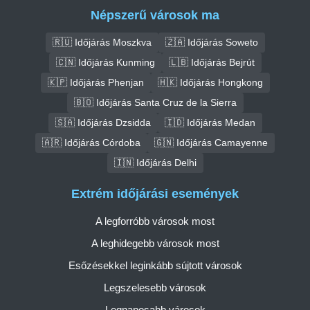
Népszerű városok ma
🇷🇺 Időjárás Moszkva
🇿🇦 Időjárás Soweto
🇨🇳 Időjárás Kunming
🇱🇧 Időjárás Bejrút
🇰🇵 Időjárás Phenjan
🇭🇰 Időjárás Hongkong
🇧🇴 Időjárás Santa Cruz de la Sierra
🇸🇦 Időjárás Dzsidda
🇮🇩 Időjárás Medan
🇦🇷 Időjárás Córdoba
🇬🇳 Időjárás Camayenne
🇮🇳 Időjárás Delhi
Extrém időjárási események
A legforróbb városok most
A leghidegebb városok most
Esőzésekkel leginkább sújtott városok
Legszelesebb városok
Legnaposabb városok