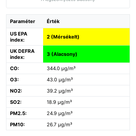
Paraméter
Érték
US EPA
2 (Mérsékelt)
index:
UK DEFRA
3 (Alacsony)
index:
CO:
344.0 µg/m³
O3:
43.0 µg/m³
NO2:
39.2 µg/m³
SO2:
18.9 µg/m³
PM2.5:
24.9 µg/m³
PM10:
26.7 µg/m³