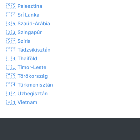
🇵🇸 Palesztina
🇱🇰 Srí Lanka
🇸🇦 Szaúd-Arábia
🇸🇬 Szingapúr
🇸🇾 Szíria
🇹🇯 Tádzsikisztán
🇹🇭 Thaiföld
🇹🇱 Timor-Leste
🇹🇷 Törökország
🇹🇲 Türkmenisztán
🇺🇿 Üzbegisztán
🇻🇳 Vietnam