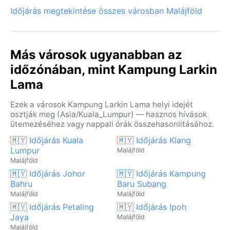
Időjárás megtekintése összes városban Malájföld
Más városok ugyanabban az
időzónában, mint Kampung Larkin
Lama
Ezek a városok Kampung Larkin Lama helyi idejét
osztják meg (Asia/Kuala_Lumpur) — hasznos hívások
ütemezéséhez vagy nappali órák összehasonlításához.
🇲🇾 Időjárás Kuala
🇲🇾 Időjárás Klang
Lumpur
Malájföld
Malájföld
🇲🇾 Időjárás Johor
🇲🇾 Időjárás Kampung
Bahru
Baru Subang
Malájföld
Malájföld
🇲🇾 Időjárás Petaling
🇲🇾 Időjárás Ipoh
Jaya
Malájföld
Malájföld