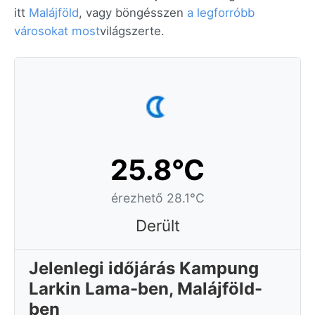
itt
Malájföld
, vagy böngésszen
a legforróbb
városokat most
világszerte.
25.8°C
érezhető 28.1°C
Derült
Jelenlegi időjárás Kampung
Larkin Lama-ben, Malájföld-
ben