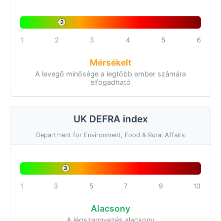
2
1
2
3
4
5
6
Mérsékelt
A levegő minősége a legtöbb ember számára
elfogadható
UK DEFRA index
Department for Environment, Food & Rural Affairs
3
1
3
5
7
9
10
Alacsony
A légszennyezés alacsony