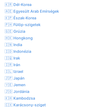
🇰🇷 Dél-Korea
🇦🇪 Egyesült Arab Emírségek
🇰🇵 Észak-Korea
🇵🇭 Fülöp-szigetek
🇬🇪 Grúzia
🇭🇰 Hongkong
🇮🇳 India
🇮🇩 Indonézia
🇮🇶 Irak
🇮🇷 Irán
🇮🇱 Izrael
🇯🇵 Japán
🇾🇪 Jemen
🇯🇴 Jordánia
🇰🇭 Kambodzsa
🇨🇽 Karácsony-sziget