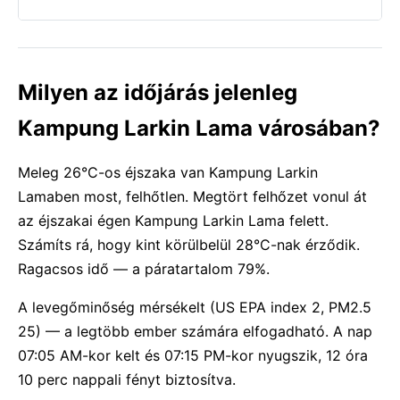
Milyen az időjárás jelenleg
Kampung Larkin Lama városában?
Meleg 26°C-os éjszaka van Kampung Larkin
Lamaben most, felhőtlen. Megtört felhőzet vonul át
az éjszakai égen Kampung Larkin Lama felett.
Számíts rá, hogy kint körülbelül 28°C-nak érződik.
Ragacsos idő — a páratartalom 79%.
A levegőminőség mérsékelt (US EPA index 2, PM2.5
25) — a legtöbb ember számára elfogadható. A nap
07:05 AM-kor kelt és 07:15 PM-kor nyugszik, 12 óra
10 perc nappali fényt biztosítva.