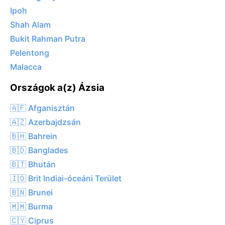
Ipoh
Shah Alam
Bukit Rahman Putra
Pelentong
Malacca
Országok a(z) Ázsia
🇦🇫 Afganisztán
🇦🇿 Azerbajdzsán
🇧🇭 Bahrein
🇧🇩 Banglades
🇧🇹 Bhután
🇮🇴 Brit Indiai-óceáni Terület
🇧🇳 Brunei
🇲🇲 Burma
🇨🇾 Ciprus