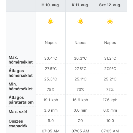
H 10. aug.
K 11. aug.
Sze 12. aug.
C
Napos
Napos
Napos
Max.
30.4°C
30.3°C
31.2°C
hőmérséklet
27.6°C
27.5°C
27.9°C
Átlagos
hőmérséklet
25.3°C
25.1°C
25.2°C
Min.
hőmérséklet
75%
73%
72%
Átlagos
19.1 kph
16.6 kph
17.6 kph
páratartalom
3.6 mm
0.0 mm
0.0 mm
Max. szél
9.0
7.0
10.0
Összes
csapadék
07:05 AM
07:05 AM
07:05 AM