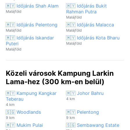
🇲🇾 Időjárás Shah Alam
🇲🇾 Időjárás Bukit
Rahman Putra
Malájföld
Malájföld
🇲🇾 Időjárás Pelentong
🇲🇾 Időjárás Malacca
Malájföld
Malájföld
🇲🇾 Időjárás Iskandar
🇲🇾 Időjárás Kota Bharu
Puteri
Malájföld
Malájföld
Közeli városok Kampung Larkin
Lama-hez (300 km-en belül)
🇲🇾 Kampung Kangkar
🇲🇾 Johor Bahru
Teberau
4 km
4 km
🇸🇬 Woodlands
🇲🇾 Pelentong
9 km
9 km
🇲🇾 Mukim Pulai
🇸🇬 Sembawang Estate