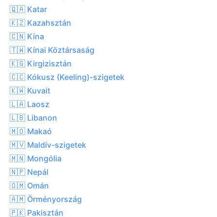
🇶🇦 Katar
🇰🇿 Kazahsztán
🇨🇳 Kína
🇹🇼 Kínai Köztársaság
🇰🇬 Kirgizisztán
🇨🇨 Kókusz (Keeling)-szigetek
🇰🇼 Kuvait
🇱🇦 Laosz
🇱🇧 Libanon
🇲🇴 Makaó
🇲🇻 Maldív-szigetek
🇲🇳 Mongólia
🇳🇵 Nepál
🇴🇲 Omán
🇦🇲 Örményország
🇵🇰 Pakisztán