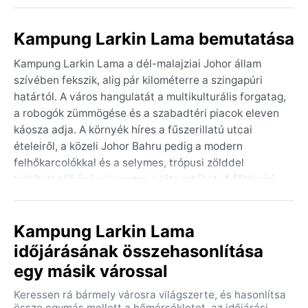
Kampung Larkin Lama bemutatása
Kampung Larkin Lama a dél-malajziai Johor állam
szívében fekszik, alig pár kilométerre a szingapúri
határtól. A város hangulatát a multikulturális forgatag,
a robogók zümmögése és a szabadtéri piacok eleven
káosza adja. A környék híres a fűszerillatú utcai
ételeiről, a közeli Johor Bahru pedig a modern
felhőkarcolókkal és a selymes, trópusi zölddel
tarkított tájképével vonzza a látogatókat. A földrajzi
elhelyezkedés a Malaka-szoros közelségét is jelenti,
így a város élete szorosan összefonódik az egyenlítői
Kampung Larkin Lama
dzsungel párás levegőjével.
időjárásának összehasonlítása
Az éghajlat a Köppen-besorolás szerint Af, azaz
egy másik várossal
trópusi esőerdő. Itt nincsenek markáns évszakok:
egész évben 25 és 32 °C között mozog a hőmérséklet,
Keressen rá bármely városra világszerte, és hasonlítsa
a páratartalom pedig állandóan 80% felett marad. A
össze egymás mellett a hőmérsékletet, az időjárási