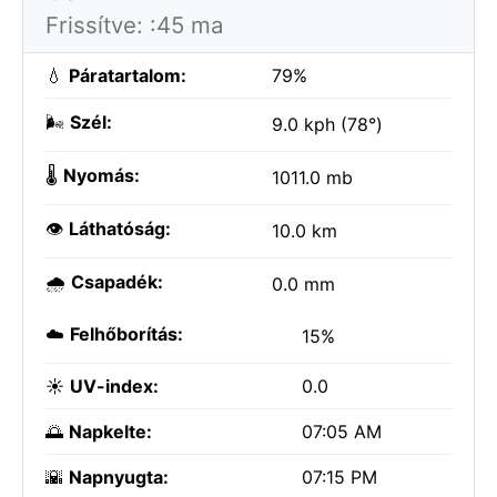
Frissítve: :45 ma
💧
Páratartalom:
79%
🌬️
Szél:
9.0 kph (78°)
🌡️
Nyomás:
1011.0 mb
👁️
Láthatóság:
10.0 km
🌧️
Csapadék:
0.0 mm
☁️
Felhőborítás:
15%
☀️
UV-index:
0.0
🌅
Napkelte:
07:05 AM
🌇
Napnyugta:
07:15 PM