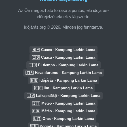
Az Ön megbízható forrása a pontos, élő időjárás-
előrejelzéseknek világszerte.
Időjárás.org © 2026. Minden jog fenntartva.
🇲🇾
Cuaca · Kampung Larkin Lama
🇮🇩
Cuaca · Kampung Larkin Lama
🇪🇸
El tiempo · Kampung Larkin Lama
🇹🇷
Hava durumu · Kampung Larkin Lama
🇭🇺
Időjárás · Kampung Larkin Lama
🇪🇪
Ilm · Kampung Larkin Lama
🇱🇻
Laikapstākļi · Kampung Larkin Lama
🇮🇹
Meteo · Kampung Larkin Lama
🇫🇷
Météo · Kampung Larkin Lama
🇱🇹
Oras · Kampung Larkin Lama
🇵🇱
Pogoda · Kampung Larkin Lama