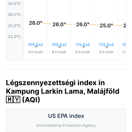
30.0°C
28.0°C
26.0°
26.0°
26.0°
25.0°
25.
25.0°C
23.0°C
10% Eső
10% Eső
11% Eső
12% Eső
15% 
↑
↑
↑
↑
9.0 km/h
8.0 km/h
6.0 km/h
5.0 km/h
5.0 k
Légszennyezettségi index in
Kampung Larkin Lama, Malájföld
🇲🇾 (AQI)
US EPA index
Environmental Protection Agency