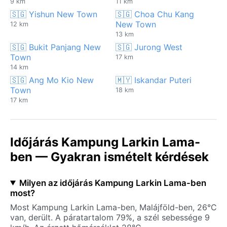
9 km
11 km
🇸🇬 Yishun New Town
🇸🇬 Choa Chu Kang
New Town
12 km
13 km
🇸🇬 Bukit Panjang New
🇸🇬 Jurong West
Town
17 km
14 km
🇸🇬 Ang Mo Kio New
🇲🇾 Iskandar Puteri
Town
18 km
17 km
Időjárás Kampung Larkin Lama-
ben — Gyakran ismételt kérdések
Milyen az időjárás Kampung Larkin Lama-ben
most?
Most Kampung Larkin Lama-ben, Malájföld-ben, 26°C
van, derült. A páratartalom 79%, a szél sebessége 9