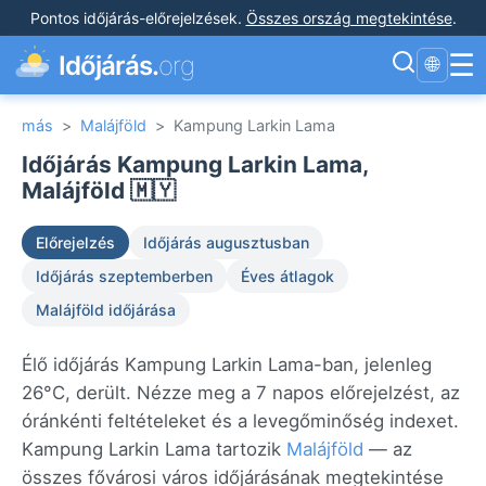
Pontos időjárás-előrejelzések
.
Összes ország megtekintése
.
☰
Időjárás.
org
🌐
más
>
Malájföld
>
Kampung Larkin Lama
Időjárás Kampung Larkin Lama,
Malájföld 🇲🇾
Előrejelzés
Időjárás augusztusban
Időjárás szeptemberben
Éves átlagok
Malájföld időjárása
Élő időjárás Kampung Larkin Lama-ban, jelenleg
26°C, derült. Nézze meg a 7 napos előrejelzést, az
óránkénti feltételeket és a levegőminőség indexet.
Kampung Larkin Lama tartozik
Malájföld
— az
összes fővárosi város időjárásának megtekintése