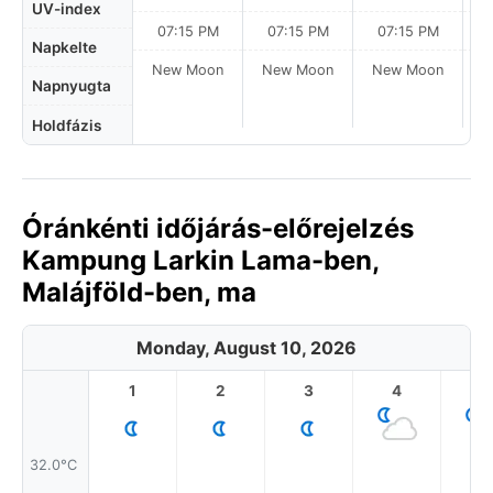
UV-index
07:15 PM
07:15 PM
07:15 PM
Napkelte
New Moon
New Moon
New Moon
N
Napnyugta
Holdfázis
Óránkénti időjárás-előrejelzés
Kampung Larkin Lama-ben,
Malájföld-ben, ma
Monday, August 10, 2026
1
2
3
4
5
32.0°C