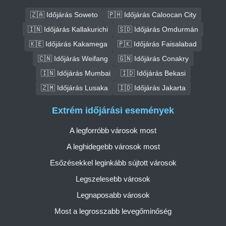
🇿🇦 Időjárás Soweto
🇵🇭 Időjárás Caloocan City
🇮🇳 Időjárás Kallakurichi
🇸🇩 Időjárás Omdurmán
🇰🇪 Időjárás Kakamega
🇵🇰 Időjárás Faisalabad
🇨🇳 Időjárás Weifang
🇬🇳 Időjárás Conakry
🇮🇳 Időjárás Mumbai
🇮🇩 Időjárás Bekasi
🇿🇲 Időjárás Lusaka
🇮🇩 Időjárás Jakarta
Extrém időjárási események
A legforróbb városok most
A leghidegebb városok most
Esőzésekkel leginkább sújtott városok
Legszelesebb városok
Legnaposabb városok
Most a legrosszabb levegőminőség