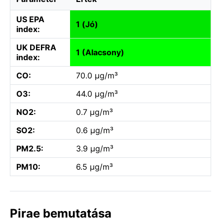
US EPA
1 (Jó)
index:
UK DEFRA
1 (Alacsony)
index:
CO:
70.0 µg/m³
O3:
44.0 µg/m³
NO2:
0.7 µg/m³
SO2:
0.6 µg/m³
PM2.5:
3.9 µg/m³
PM10:
6.5 µg/m³
Pirae bemutatása