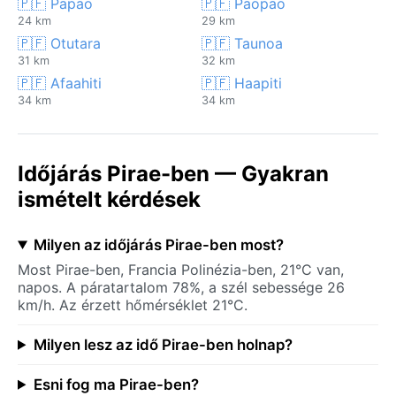
🇵🇫 Papao
🇵🇫 Paopao
24 km
29 km
🇵🇫 Otutara
🇵🇫 Taunoa
31 km
32 km
🇵🇫 Afaahiti
🇵🇫 Haapiti
34 km
34 km
Időjárás Pirae-ben — Gyakran
ismételt kérdések
Milyen az időjárás Pirae-ben most?
Most Pirae-ben, Francia Polinézia-ben, 21°C van,
napos. A páratartalom 78%, a szél sebessége 26
km/h. Az érzett hőmérséklet 21°C.
Milyen lesz az idő Pirae-ben holnap?
Esni fog ma Pirae-ben?