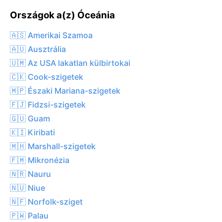
Országok a(z) Óceánia
🇦🇸 Amerikai Szamoa
🇦🇺 Ausztrália
🇺🇲 Az USA lakatlan külbirtokai
🇨🇰 Cook-szigetek
🇲🇵 Északi Mariana-szigetek
🇫🇯 Fidzsi-szigetek
🇬🇺 Guam
🇰🇮 Kiribati
🇲🇭 Marshall-szigetek
🇫🇲 Mikronézia
🇳🇷 Nauru
🇳🇺 Niue
🇳🇫 Norfolk-sziget
🇵🇼 Palau