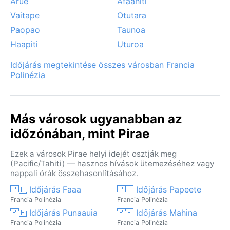
Arue
Afaahiti
Vaitape
Otutara
Paopao
Taunoa
Haapiti
Uturoa
Időjárás megtekintése összes városban Francia
Polinézia
Más városok ugyanabban az
időzónában, mint Pirae
Ezek a városok Pirae helyi idejét osztják meg
(Pacific/Tahiti) — hasznos hívások ütemezéséhez vagy
nappali órák összehasonlításához.
🇵🇫 Időjárás Faaa
🇵🇫 Időjárás Papeete
Francia Polinézia
Francia Polinézia
🇵🇫 Időjárás Punaauia
🇵🇫 Időjárás Mahina
Francia Polinézia
Francia Polinézia