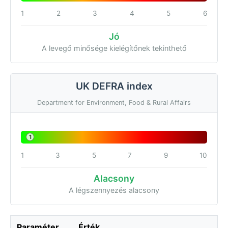
1
2
3
4
5
6
Jó
A levegő minősége kielégítőnek tekinthető
UK DEFRA index
Department for Environment, Food & Rural Affairs
1
1
3
5
7
9
10
Alacsony
A légszennyezés alacsony
Paraméter
Érték