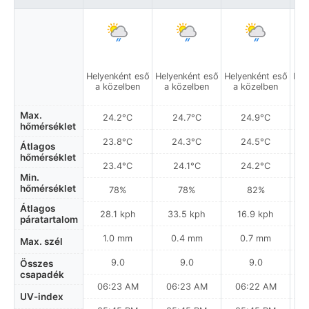
Helyenként eső
Helyenként eső
Helyenként eső
Hel
a közelben
a közelben
a közelben
a
Max.
24.2°C
24.7°C
24.9°C
hőmérséklet
23.8°C
24.3°C
24.5°C
Átlagos
hőmérséklet
23.4°C
24.1°C
24.2°C
Min.
hőmérséklet
78%
78%
82%
Átlagos
28.1 kph
33.5 kph
16.9 kph
páratartalom
1.0 mm
0.4 mm
0.7 mm
Max. szél
9.0
9.0
9.0
Összes
csapadék
06:23 AM
06:23 AM
06:22 AM
0
UV-index