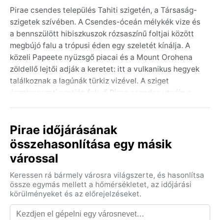
Pirae csendes település Tahiti szigetén, a Társaság-
szigetek szívében. A Csendes-óceán mélykék vize és
a bennszülött hibiszkuszok rózsaszínű foltjai között
megbújó falu a trópusi éden egy szeletét kínálja. A
közeli Papeete nyüzsgő piacai és a Mount Orohena
zöldellő lejtői adják a keretet: itt a vulkanikus hegyek
találkoznak a lagúnák türkiz vizével. A sziget
északnyugati partján fekvő Pirae csendes utcáin a
vanília és a frangipáni illata keveredik a tenger sós
leheletével. A korallzátonyok védte öblökben a
Pirae időjárásának
szörfösök és a búvárok otthonra lelnek.
összehasonlítása egy másik
A település éghajlata a trópusi esőerdők tipikus,
várossal
meleg és párás légkörét tükrözi (Köppen: Af). A
hőmérséklet egész évben 25–30 °C között mozog, a
Keressen rá bármely városra világszerte, és hasonlítsa
páratartalom pedig gyakran 80% fölött jár. A
össze egymás mellett a hőmérsékletet, az időjárási
csapadékos évszak novembertől áprilisig tart,
körülményeket és az előrejelzéseket.
ilyenkor gyakoriak a heves, délutáni záporok és a
magas pára. A „szárazabb” időszak májustól októberig