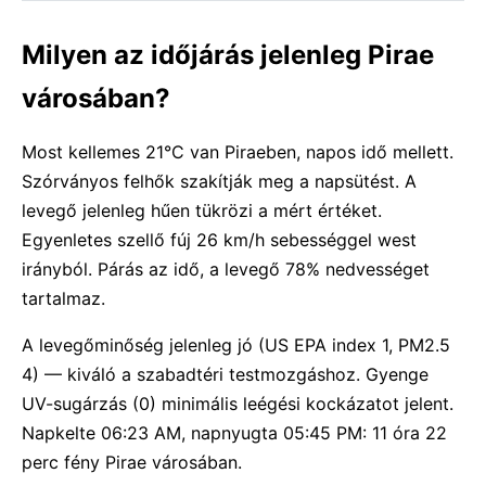
Milyen az időjárás jelenleg Pirae
városában?
Most kellemes 21°C van Piraeben, napos idő mellett.
Szórványos felhők szakítják meg a napsütést. A
levegő jelenleg hűen tükrözi a mért értéket.
Egyenletes szellő fúj 26 km/h sebességgel west
irányból. Párás az idő, a levegő 78% nedvességet
tartalmaz.
A levegőminőség jelenleg jó (US EPA index 1, PM2.5
4) — kiváló a szabadtéri testmozgáshoz. Gyenge
UV-sugárzás (0) minimális leégési kockázatot jelent.
Napkelte 06:23 AM, napnyugta 05:45 PM: 11 óra 22
perc fény Pirae városában.