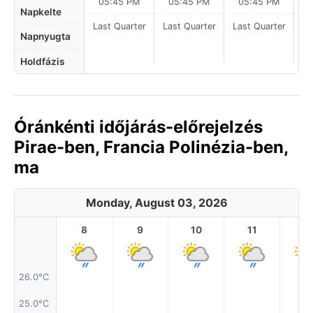
05:45 PM
05:45 PM
05:45 PM
Napkelte
Last Quarter
Last Quarter
Last Quarter
La
Napnyugta
Holdfázis
Óránkénti időjárás-előrejelzés
Pirae-ben, Francia Polinézia-ben,
ma
Monday, August 03, 2026
8
9
10
11
1
26.0°C
25.0°C