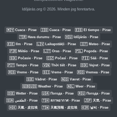
Időjárás.org © 2026. Minden jog fenntartva.
🇲🇾
🇮🇩
🇪🇸
Cuaca · Pirae
Cuaca · Pirae
El tiempo · Pirae
🇹🇷
🇭🇺
Hava durumu · Pirae
Időjárás · Pirae
🇪🇪
🇱🇻
🇮🇹
Ilm · Pirae
Laikapstākļi · Pirae
Meteo · Pirae
🇫🇷
🇱🇹
🇵🇱
Météo · Pirae
Oras · Pirae
Pogoda · Pirae
🇸🇰
🇨🇿
🇫🇮
Počasie · Pirae
Počasí · Pirae
Sää · Pirae
🇵🇹
🇻🇳
🇩🇰
Tempo · Pirae
Thời tiết · Pirae
Vejret · Pirae
🇷🇸
🇸🇮
🇷🇴
Vreme · Pirae
Vreme · Pirae
Vremea · Pirae
🇸🇪
🇳🇴
Vädret · Pirae
Været · Pirae
🇬🇧🇺🇸
🇳🇱
Weather · Pirae
Weer · Pirae
🇩🇪
🇺🇦
🇷🇺
Wetter · Pirae
Погода · Pirae
Погода · Pirae
🇸🇦
🇹🇭
🇯🇵
الطقس · Pirae
สภาพอากาศ · Pirae
天気 · Pirae
🇭🇰
🇹🇼
🇰🇷
天氣 · 皮拉埃
天氣預報 · 皮拉埃
날씨 · Pirae