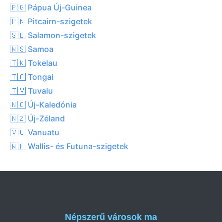
🇵🇬 Pápua Új-Guinea
🇵🇳 Pitcairn-szigetek
🇸🇧 Salamon-szigetek
🇼🇸 Samoa
🇹🇰 Tokelau
🇹🇴 Tongai
🇹🇻 Tuvalu
🇳🇨 Új-Kaledónia
🇳🇿 Új-Zéland
🇻🇺 Vanuatu
🇼🇫 Wallis- és Futuna-szigetek
Népszerű városok ma