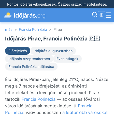
Pontos időjárás-előrejelzések
.
Összes ország megtekintése
.
☰
Időjárás.
org
🌐
más
>
Francia Polinézia
>
Pirae
Időjárás Pirae, Francia Polinézia 🇵🇫
Előrejelzés
Időjárás augusztusban
Időjárás szeptemberben
Éves átlagok
Francia Polinézia időjárása
Élő időjárás Pirae-ban, jelenleg 21°C, napos. Nézze
meg a 7 napos előrejelzést, az óránkénti
feltételeket és a levegőminőség indexet. Pirae
tartozik
Francia Polinézia
— az összes fővárosi
város időjárásának megtekintése itt
Francia
Polinézia
, vagy böngésszen
a legforróbb városokat