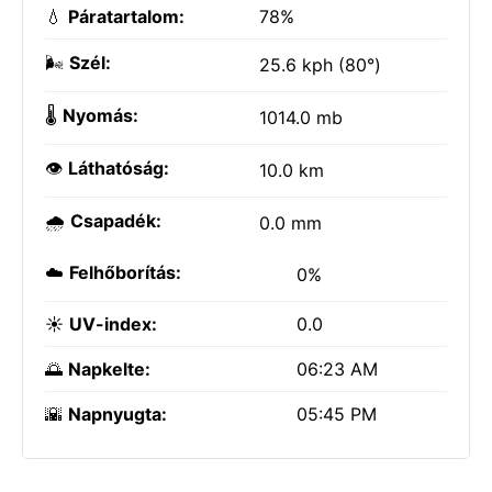
💧
Páratartalom:
78%
🌬️
Szél:
25.6 kph (80°)
🌡️
Nyomás:
1014.0 mb
👁️
Láthatóság:
10.0 km
🌧️
Csapadék:
0.0 mm
☁️
Felhőborítás:
0%
☀️
UV-index:
0.0
🌅
Napkelte:
06:23 AM
🌇
Napnyugta:
05:45 PM