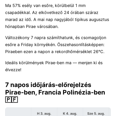
Ma 57% esély van esőre, körülbelül 1 mm
csapadékkal. Az elkövetkező 24 órában száraz
marad az idő. A mai nap nagyjából tipikus augusztus
hónapban Pirae városában.
Változékony 7 napra számíthatunk, és csomagoljon
esőre a Friday környékén. Összehasonlításképpen:
Piraeben ezen a napon a rekordhőmérséklet 26°C.
Ideális körülmények Pirae-ben ma — menjen ki és
élvezze!
7 napos időjárás-előrejelzés
Pirae-ben, Francia Polinézia-ben
🇵🇫
H 3. aug.
K 4. aug.
Sze 5. aug.
C