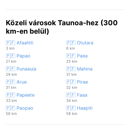
Közeli városok Taunoa-hez (300
km-en belül)
🇵🇫 Afaahiti
🇵🇫 Otutara
3 km
6 km
🇵🇫 Papao
🇵🇫 Paea
21 km
25 km
🇵🇫 Punaauia
🇵🇫 Mahina
29 km
31 km
🇵🇫 Arue
🇵🇫 Pirae
31 km
32 km
🇵🇫 Papeete
🇵🇫 Faaa
33 km
34 km
🇵🇫 Paopao
🇵🇫 Haapiti
56 km
58 km