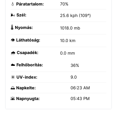
💧
Páratartalom:
70%
🌬️
Szél:
25.6 kph (109°)
🌡️
Nyomás:
1018.0 mb
👁️
Láthatóság:
10.0 km
🌧️
Csapadék:
0.0 mm
☁️
Felhőborítás:
36%
☀️
UV-index:
9.0
🌅
Napkelte:
06:23 AM
🌇
Napnyugta:
05:43 PM