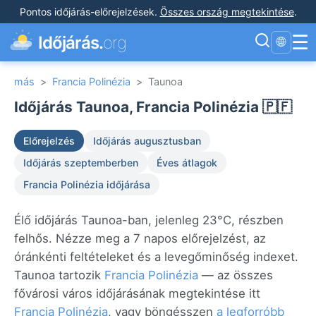
Pontos időjárás-előrejelzések
.
Összes ország megtekintése
.
☰
Időjárás.
org
🌐
más
>
Francia Polinézia
>
Taunoa
Időjárás Taunoa, Francia Polinézia 🇵🇫
Előrejelzés
Időjárás augusztusban
Időjárás szeptemberben
Éves átlagok
Francia Polinézia időjárása
Élő időjárás Taunoa-ban, jelenleg 23°C, részben
felhős. Nézze meg a 7 napos előrejelzést, az
óránkénti feltételeket és a levegőminőség indexet.
Taunoa tartozik
Francia Polinézia
— az összes
fővárosi város időjárásának megtekintése itt
Francia Polinézia
, vagy böngésszen
a legforróbb