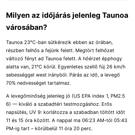
Milyen az időjárás jelenleg Taunoa
városában?
Taunoa 23°C-ban sütkérezik ebben az órában,
részben felhős a fejünk felett. Megtört felhőzet
változó fényt ad Taunoa felett. A hőérzet épphogy
alatta van, 21°C körül. Egyenletes szellő fúj 26 km/h
sebességgel west irányból. Párás az idő, a levegő
70% nedvességet tartalmaz.
A levegőminőség jelenleg jó (US EPA index 1, PM2.5
6) — kiváló a szabadtéri testmozgáshoz. Erős
napsütés, UV 9: korlátozza a szabadban töltött időt
11 és 15 óra között. A nappal ma 06:23 AM-tól 05:43
PM-ig tart – körülbelül 11 óra 20 perc.