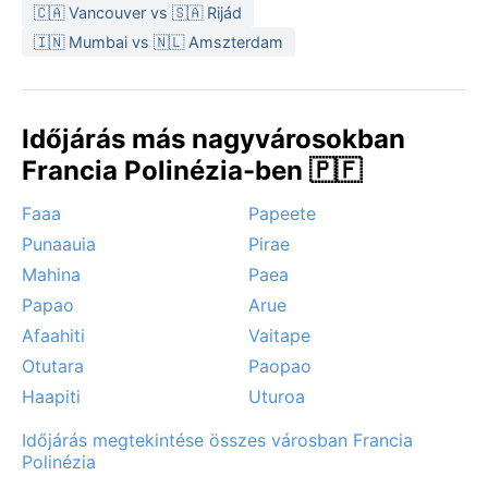
🇨🇦 Vancouver vs 🇸🇦 Rijád
🇮🇳 Mumbai vs 🇳🇱 Amszterdam
Időjárás más nagyvárosokban
Francia Polinézia-ben 🇵🇫
Faaa
Papeete
Punaauia
Pirae
Mahina
Paea
Papao
Arue
Afaahiti
Vaitape
Otutara
Paopao
Haapiti
Uturoa
Időjárás megtekintése összes városban Francia
Polinézia