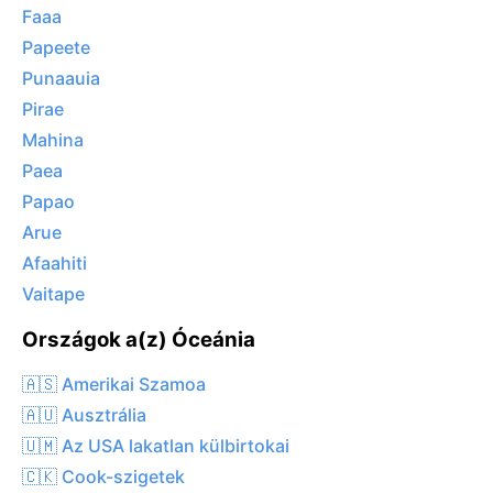
Faaa
Papeete
Punaauia
Pirae
Mahina
Paea
Papao
Arue
Afaahiti
Vaitape
Országok a(z) Óceánia
🇦🇸 Amerikai Szamoa
🇦🇺 Ausztrália
🇺🇲 Az USA lakatlan külbirtokai
🇨🇰 Cook-szigetek