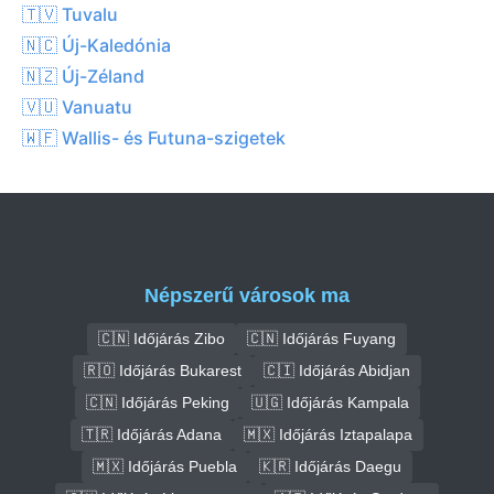
🇹🇻 Tuvalu
🇳🇨 Új-Kaledónia
🇳🇿 Új-Zéland
🇻🇺 Vanuatu
🇼🇫 Wallis- és Futuna-szigetek
Népszerű városok ma
🇨🇳 Időjárás Zibo
🇨🇳 Időjárás Fuyang
🇷🇴 Időjárás Bukarest
🇨🇮 Időjárás Abidjan
🇨🇳 Időjárás Peking
🇺🇬 Időjárás Kampala
🇹🇷 Időjárás Adana
🇲🇽 Időjárás Iztapalapa
🇲🇽 Időjárás Puebla
🇰🇷 Időjárás Daegu