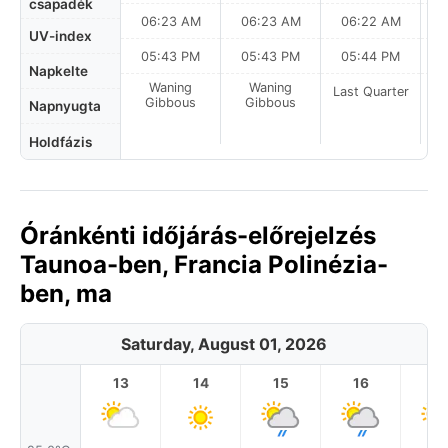
csapadék
06:23 AM
06:23 AM
06:22 AM
0
UV-index
05:43 PM
05:43 PM
05:44 PM
Napkelte
Waning
Waning
Last Quarter
La
Gibbous
Gibbous
Napnyugta
Holdfázis
Óránkénti időjárás-előrejelzés
Taunoa-ben, Francia Polinézia-
ben, ma
Saturday, August 01, 2026
13
14
15
16
17