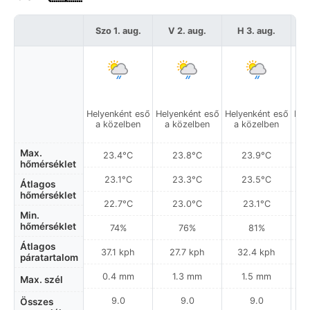
Szo 1. aug.
V 2. aug.
H 3. aug.
Helyenként eső
Helyenként eső
Helyenként eső
Hel
a közelben
a közelben
a közelben
a
Max.
23.4°C
23.8°C
23.9°C
hőmérséklet
23.1°C
23.3°C
23.5°C
Átlagos
hőmérséklet
22.7°C
23.0°C
23.1°C
Min.
hőmérséklet
74%
76%
81%
Átlagos
37.1 kph
27.7 kph
32.4 kph
páratartalom
0.4 mm
1.3 mm
1.5 mm
Max. szél
9.0
9.0
9.0
Összes