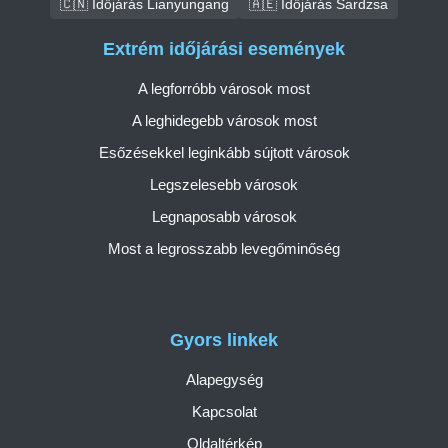
🇨🇳 Időjárás Lianyungang
🇦🇪 Időjárás Sardzsa
Extrém időjárási események
A legforróbb városok most
A leghidegebb városok most
Esőzésekkel leginkább sújtott városok
Legszelesebb városok
Legnaposabb városok
Most a legrosszabb levegőminőség
Gyors linkek
Alapegység
Kapcsolat
Oldaltérkép