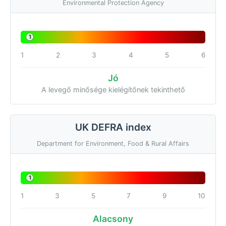
Environmental Protection Agency
1
1
2
3
4
5
6
Jó
A levegő minősége kielégítőnek tekinthető
UK DEFRA index
Department for Environment, Food & Rural Affairs
1
1
3
5
7
9
10
Alacsony