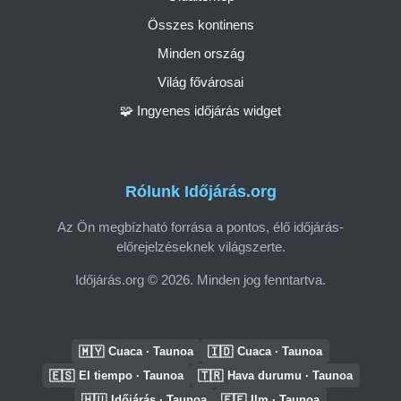
Összes kontinens
Minden ország
Világ fővárosai
🧩 Ingyenes időjárás widget
Rólunk Időjárás.org
Az Ön megbízható forrása a pontos, élő időjárás-
előrejelzéseknek világszerte.
Időjárás.org © 2026. Minden jog fenntartva.
🇲🇾
🇮🇩
Cuaca · Taunoa
Cuaca · Taunoa
🇪🇸
🇹🇷
El tiempo · Taunoa
Hava durumu · Taunoa
🇭🇺
🇪🇪
Időjárás · Taunoa
Ilm · Taunoa