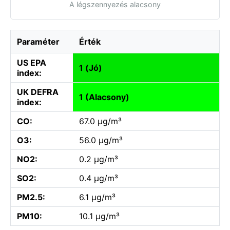
A légszennyezés alacsony
Paraméter
Érték
US EPA
1 (Jó)
index:
UK DEFRA
1 (Alacsony)
index:
CO:
67.0 µg/m³
O3:
56.0 µg/m³
NO2:
0.2 µg/m³
SO2:
0.4 µg/m³
PM2.5:
6.1 µg/m³
PM10:
10.1 µg/m³