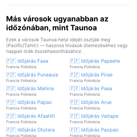
Más városok ugyanabban az
időzónában, mint Taunoa
Ezek a városok Taunoa helyi idejét osztják meg
(Pacific/Tahiti) — hasznos hívások ütemezéséhez vagy
nappali órák összehasonlításához.
🇵🇫 Időjárás Faaa
🇵🇫 Időjárás Papeete
Francia Polinézia
Francia Polinézia
🇵🇫 Időjárás Punaauia
🇵🇫 Időjárás Pirae
Francia Polinézia
Francia Polinézia
🇵🇫 Időjárás Mahina
🇵🇫 Időjárás Paea
Francia Polinézia
Francia Polinézia
🇵🇫 Időjárás Papao
🇵🇫 Időjárás Arue
Francia Polinézia
Francia Polinézia
🇵🇫 Időjárás Afaahiti
🇵🇫 Időjárás Vaitape
Francia Polinézia
Francia Polinézia
🇵🇫 Időjárás Otutara
🇵🇫 Időjárás Paopao
Francia Polinézia
Francia Polinézia