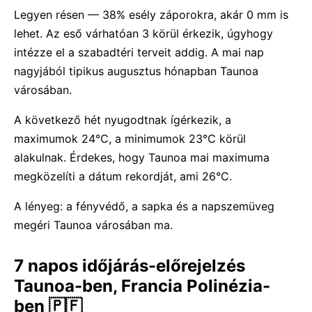
Legyen résen — 38% esély záporokra, akár 0 mm is
lehet. Az eső várhatóan 3 körül érkezik, úgyhogy
intézze el a szabadtéri terveit addig. A mai nap
nagyjából tipikus augusztus hónapban Taunoa
városában.
A következő hét nyugodtnak ígérkezik, a
maximumok 24°C, a minimumok 23°C körül
alakulnak. Érdekes, hogy Taunoa mai maximuma
megközelíti a dátum rekordját, ami 26°C.
A lényeg: a fényvédő, a sapka és a napszemüveg
megéri Taunoa városában ma.
7 napos időjárás-előrejelzés
Taunoa-ben, Francia Polinézia-
ben 🇵🇫