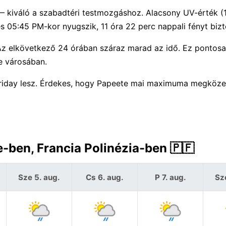
 — kiváló a szabadtéri testmozgáshoz. Alacsony UV-érték 
 05:45 PM-kor nyugszik, 11 óra 22 perc nappali fényt bizt
Az elkövetkező 24 órában száraz marad az idő. Ez pontos
e városában.
Friday lesz. Érdekes, hogy Papeete mai maximuma megközel
e-ben, Francia Polinézia-ben 🇵🇫
Sze 5. aug.
Cs 6. aug.
P 7. aug.
Sz