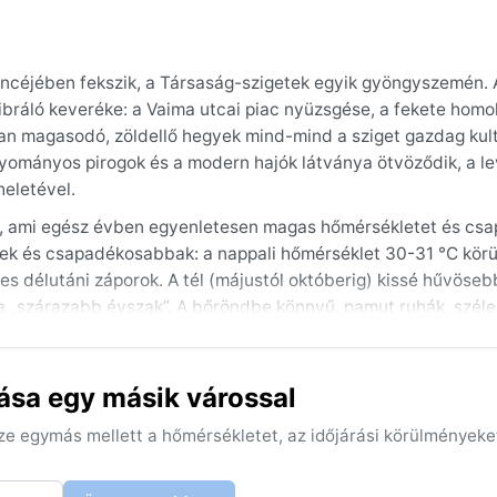
encéjében fekszik, a Társaság-szigetek egyik gyöngyszemén. 
ibráló keveréke: a Vaima utcai piac nyüzsgése, a fekete hom
ban magasodó, zöldellő hegyek mind-mind a sziget gazdag kult
gyományos pirogok és a modern hajók látványa ötvöződik, a 
heletével.
zik, ami egész évben egyenletesen magas hőmérsékletet és cs
bek és csapadékosabbak: a nappali hőmérséklet 30-31 °C körül
es délutáni záporok. A tél (májustól októberig) kissé hűvöseb
a „szárazabb évszak”. A bőröndbe könnyű, pamut ruhák, széle
g, hiszen éjszaka sem hűl le 22 °C alá a hőmérséklet.
időszak, amikor a passzátszelek enyhítik a hőséget, és kevese
ása egy másik várossal
telen, rövid felhőszakadások. A tájfunok ritkák, de a nyári 
egszembetűnőbb időjárási jelenség a párás, szinte sűrű leveg
sze egymás mellett a hőmérsékletet, az időjárási körülményeke
ál.