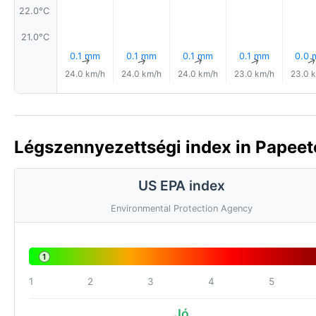
22.0°C
21.0°C
0.1 mm
0.1 mm
0.1 mm
0.1 mm
0.0
↑
↑
↑
↑
24.0 km/h
24.0 km/h
24.0 km/h
23.0 km/h
23.0 
Légszennyezettségi index in Papeete
US EPA index
Environmental Protection Agency
1
1
2
3
4
5
Jó