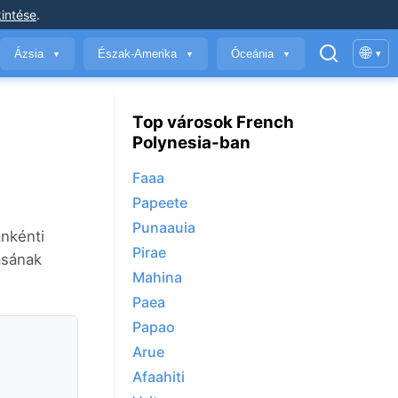
intése
.
🌐
Ázsia
Észak-Amerika
Óceánia
▾
▼
▼
▼
Top városok French
Polynesia-ban
Faaa
Papeete
Punaauia
ánkénti
Pirae
ásának
Mahina
Paea
Papao
Arue
Afaahiti