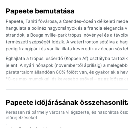
Papeete bemutatása
Papeete, Tahiti fővárosa, a Csendes-óceán délkeleti med
hangulata a polinéz hagyományok és a francia elegancia v
strandok, a Bougainville-park trópusi növényei és a távol
természeti szépségét idézik. A waterfronton sétálva a ha
pedig frangipáni és vanília illata keveredik az óceán sós le
Éghajlata a trópusi esőerdő (Köppen Af) osztályba tarto
jelent. A nyári hónapok (novembertől áprilisig) a melegeb
páratartalom állandóan 80% fölött van, és gyakoriak a hev
°C-os maximumokkal, és kevesebb esővel – ez az időszak 
kalap és vízálló kabát kell; vastagabb holmira nincs szüksé
A legjobb időszak az utazásra a májustól októberig tartó 
Papeete időjárásának összehasonlít
trópusi zápor. Ugyanakkor a várost egész évben érhetik hir
előfordulhat, hogy egy-egy ciklon a közelben halad el. A l
Keressen rá bármely városra világszerte, és hasonlítsa ös
a reggeli órákban gyakran ködös pára borít a hegyek lábán
előrejelzéseket.