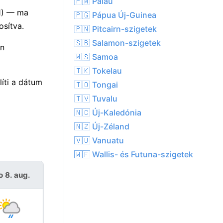
🇵🇼 Palau
(1) — ma
🇵🇬 Pápua Új-Guinea
osítva.
🇵🇳 Pitcairn-szigetek
🇸🇧 Salamon-szigetek
an
🇼🇸 Samoa
🇹🇰 Tokelau
íti a dátum
🇹🇴 Tongai
🇹🇻 Tuvalu
🇳🇨 Új-Kaledónia
🇳🇿 Új-Zéland
🇻🇺 Vanuatu
🇼🇫 Wallis- és Futuna-szigetek
o 8. aug.
V 9. aug.