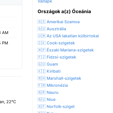
Vaitape
Országok a(z) Óceánia
🇦🇸 Amerikai Szamoa
🇦🇺 Ausztrália
3 AM
🇺🇲 Az USA lakatlan külbirtokai
🇨🇰 Cook-szigetek
5 PM
🇲🇵 Északi Mariana-szigetek
🇫🇯 Fidzsi-szigetek
🇬🇺 Guam
🇰🇮 Kiribati
🇲🇭 Marshall-szigetek
🇫🇲 Mikronézia
🇳🇷 Nauru
🇳🇺 Niue
van, 22°C
🇳🇫 Norfolk-sziget