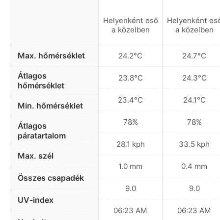
Helyenként eső
Helyenként es
a közelben
a közelben
Max. hőmérséklet
24.2°C
24.7°C
Átlagos
23.8°C
24.3°C
hőmérséklet
23.4°C
24.1°C
Min. hőmérséklet
78%
78%
Átlagos
páratartalom
28.1 kph
33.5 kph
Max. szél
1.0 mm
0.4 mm
Összes csapadék
9.0
9.0
UV-index
06:23 AM
06:23 AM