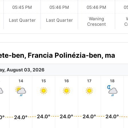
05:45 PM
05:46 PM
05:46 PM
0
Waning
Last Quarter
Last Quarter
Crescent
C
ete-ben, Francia Polinézia-ben, ma
y, August 03, 2026
3
14
15
16
17
18
24.0°
24.0°
24.0°
24.0°
0°
24.0°