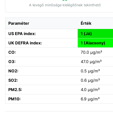
A levegő minősége kielégítőnek tekinthető
Paraméter
Érték
US EPA index:
1 (Jó)
UK DEFRA index:
1 (Alacsony)
CO:
70.0 µg/m³
O3:
47.0 µg/m³
NO2:
0.5 µg/m³
SO2:
0.6 µg/m³
PM2.5:
4.0 µg/m³
PM10:
6.9 µg/m³