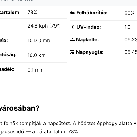
tartalom:
78%
☁️
Felhőborítás:
80%
:
24.8 kph (79°)
☀️
UV-index:
1.0
🌅
Napkelte:
06:2
ás:
1017.0 mb
🌇
Napnyugta:
05:4
atóság:
10.0 km
padék:
0.1 mm
 városában?
 felhők tompítják a napsütést. A hőérzet épphogy alatta 
agacsos idő — a páratartalom 78%.