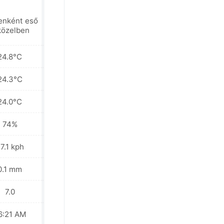
enként eső
Helyenként eső
közelben
a közelben
24.8°C
24.4°C
24.3°C
24.1°C
24.0°C
23.8°C
74%
83%
7.1 kph
49.3 kph
0.1 mm
7.3 mm
7.0
6.0
6:21 AM
06:20 AM