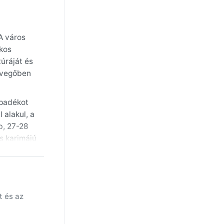
A város
okos
úráját és
levegőben
apadékot
 alakul, a
b, 27-28
s karimájú
bb a
hónapokban
ő, amelyet
t és az