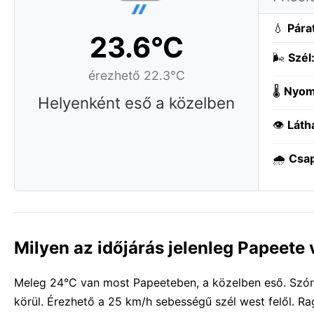
💧
Pára
23.6°C
🌬️
Szél
érezhető 22.3°C
🌡️
Nyom
Helyenként eső a közelben
👁️
Láth
🌧️
Csa
Milyen az időjárás jelenleg Papeete
Meleg 24°C van most Papeeteben, a közelben eső. Szórt
körül. Érezhető a 25 km/h sebességű szél west felől. R