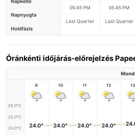
Napkelte
05:45 PM
05:45 PM
Napnyugta
Last Quarter
Last Quarter
Holdfázis
Óránkénti időjárás-előrejelzés Pape
Monda
9
10
11
12
1
26.0°C
25.0°C
24.
24.0°
24.0°
24.0°
24.0°
24.0°C