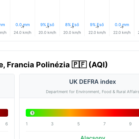
 mm
0.0 mm
9% Eső
8% Eső
9% Eső
0.0 mm
↑
↑
↑
↑
↑
↑
km/h
24.0 km/h
20.0 km/h
20.0 km/h
22.0 km/h
22.0 km/h
, Francia Polinézia 🇵🇫 (AQI)
UK DEFRA index
Department for Environment, Food & Rural Affair
1
6
1
3
5
7
9
Alacsony