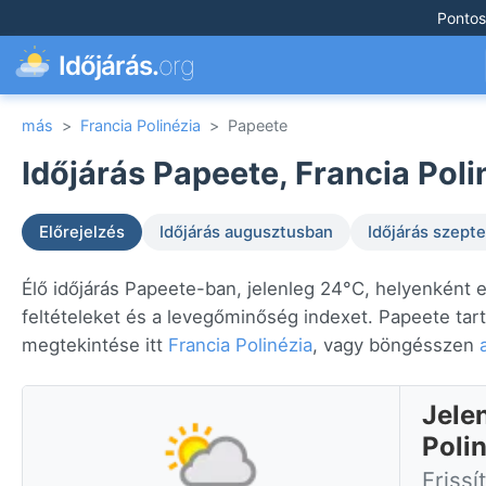
Pontos
Időjárás.
org
más
>
Francia Polinézia
>
Papeete
Időjárás Papeete, Francia Poli
Előrejelzés
Időjárás augusztusban
Időjárás szep
Élő időjárás Papeete-ban, jelenleg 24°C, helyenként 
feltételeket és a levegőminőség indexet. Papeete tar
megtekintése itt
Francia Polinézia
, vagy böngésszen
Jele
Poli
Frissí