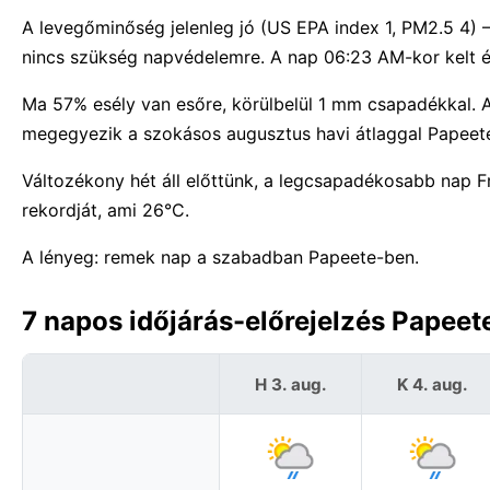
A levegőminőség jelenleg jó (US EPA index 1, PM2.5 4)
nincs szükség napvédelemre. A nap 06:23 AM-kor kelt és
Ma 57% esély van esőre, körülbelül 1 mm csapadékkal. 
megegyezik a szokásos augusztus havi átlaggal Papeet
Változékony hét áll előttünk, a legcsapadékosabb nap 
rekordját, ami 26°C.
A lényeg: remek nap a szabadban Papeete-ben.
7 napos időjárás-előrejelzés Papeet
H 3. aug.
K 4. aug.