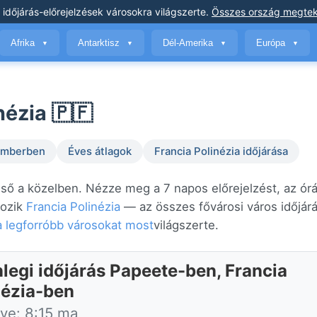
 időjárás-előrejelzések
városokra világszerte
.
Összes ország megtek
Afrika
Antarktisz
Dél-Amerika
Európa
▼
▼
▼
▼
nézia 🇵🇫
temberben
Éves átlagok
Francia Polinézia időjárása
eső a közelben. Nézze meg a 7 napos előrejelzést, az ór
tozik
Francia Polinézia
— az összes fővárosi város időjár
a legforróbb városokat most
világszerte.
nlegi időjárás Papeete-ben, Francia
nézia-ben
tve: 8:15 ma