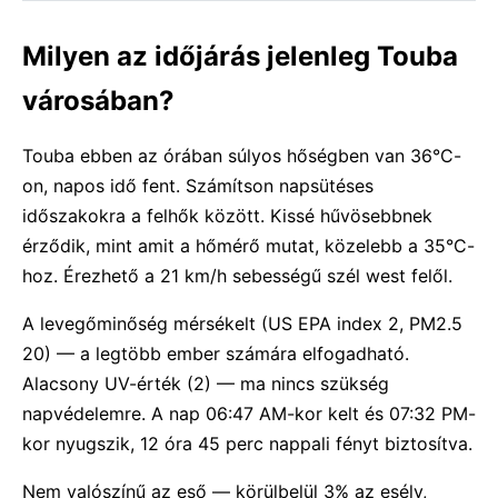
Milyen az időjárás jelenleg Touba
városában?
Touba ebben az órában súlyos hőségben van 36°C-
on, napos idő fent. Számítson napsütéses
időszakokra a felhők között. Kissé hűvösebbnek
érződik, mint amit a hőmérő mutat, közelebb a 35°C-
hoz. Érezhető a 21 km/h sebességű szél west felől.
A levegőminőség mérsékelt (US EPA index 2, PM2.5
20) — a legtöbb ember számára elfogadható.
Alacsony UV-érték (2) — ma nincs szükség
napvédelemre. A nap 06:47 AM-kor kelt és 07:32 PM-
kor nyugszik, 12 óra 45 perc nappali fényt biztosítva.
Nem valószínű az eső — körülbelül 3% az esély,