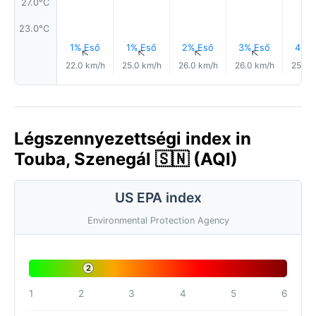
27.0°C
23.0°C
1% Eső
1% Eső
2% Eső
3% Eső
4% E
↑
↑
↑
↑
22.0 km/h
25.0 km/h
26.0 km/h
26.0 km/h
25.0 
Légszennyezettségi index in
Touba, Szenegál 🇸🇳 (AQI)
US EPA index
Environmental Protection Agency
2
1
2
3
4
5
6