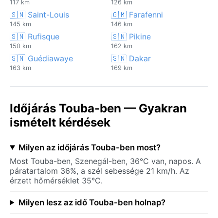
117 km
126 km
🇸🇳 Saint-Louis
🇬🇲 Farafenni
145 km
146 km
🇸🇳 Rufisque
🇸🇳 Pikine
150 km
162 km
🇸🇳 Guédiawaye
🇸🇳 Dakar
163 km
169 km
Időjárás Touba-ben — Gyakran
ismételt kérdések
Milyen az időjárás Touba-ben most?
Most Touba-ben, Szenegál-ben, 36°C van, napos. A
páratartalom 36%, a szél sebessége 21 km/h. Az
érzett hőmérséklet 35°C.
Milyen lesz az idő Touba-ben holnap?