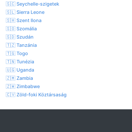
🇸🇨 Seychelle-szigetek
🇸🇱 Sierra Leone
🇸🇭 Szent Ilona
🇸🇴 Szomália
🇸🇩 Szudán
🇹🇿 Tanzánia
🇹🇬 Togo
🇹🇳 Tunézia
🇺🇬 Uganda
🇿🇲 Zambia
🇿🇼 Zimbabwe
🇨🇻 Zöld-foki Köztársaság