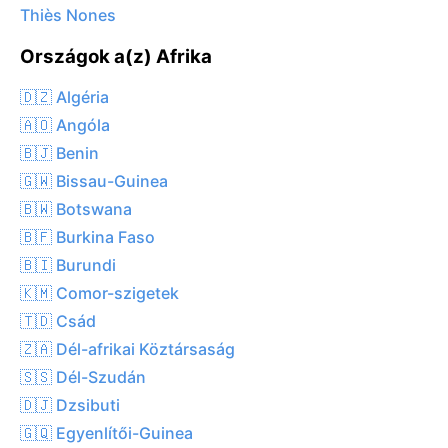
Thiès Nones
Országok a(z) Afrika
🇩🇿 Algéria
🇦🇴 Angóla
🇧🇯 Benin
🇬🇼 Bissau-Guinea
🇧🇼 Botswana
🇧🇫 Burkina Faso
🇧🇮 Burundi
🇰🇲 Comor-szigetek
🇹🇩 Csád
🇿🇦 Dél-afrikai Köztársaság
🇸🇸 Dél-Szudán
🇩🇯 Dzsibuti
🇬🇶 Egyenlítői-Guinea