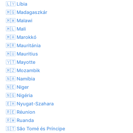
🇱🇾 Líbia
🇲🇬 Madagaszkár
🇲🇼 Malawi
🇲🇱 Mali
🇲🇦 Marokkó
🇲🇷 Mauritánia
🇲🇺 Mauritius
🇾🇹 Mayotte
🇲🇿 Mozambik
🇳🇦 Namíbia
🇳🇪 Niger
🇳🇬 Nigéria
🇪🇭 Nyugat-Szahara
🇷🇪 Réunion
🇷🇼 Ruanda
🇸🇹 São Tomé és Príncipe