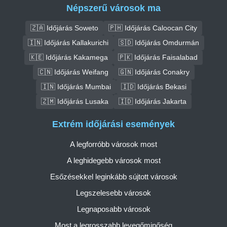
Népszerű városok ma
🇿🇦 Időjárás Soweto
🇵🇭 Időjárás Caloocan City
🇮🇳 Időjárás Kallakurichi
🇸🇩 Időjárás Omdurmán
🇰🇪 Időjárás Kakamega
🇵🇰 Időjárás Faisalabad
🇨🇳 Időjárás Weifang
🇬🇳 Időjárás Conakry
🇮🇳 Időjárás Mumbai
🇮🇩 Időjárás Bekasi
🇿🇲 Időjárás Lusaka
🇮🇩 Időjárás Jakarta
Extrém időjárási események
A legforróbb városok most
A leghidegebb városok most
Esőzésekkel leginkább sújtott városok
Legszelesebb városok
Legnaposabb városok
Most a legrosszabb levegőminőség