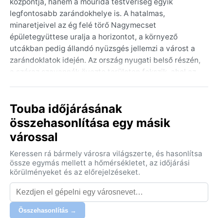
központja, hanem a mourida testvériség egyik
legfontosabb zarándokhelye is. A hatalmas,
minaretjeivel az ég felé törő Nagymecset
épületegyüttese uralja a horizontot, a környező
utcákban pedig állandó nyüzsgés jellemzi a várost a
zarándoklatok idején. Az ország nyugati belső részén,
a száraz szavannák övezte területen fekszik, ahol az
épületek nagy része modern, mégis erős
hagyományőrző szellemet áraszt.
Touba időjárásának
A város éghajlata a Köppen-besorolás szerint BSh –
összehasonlítása egy másik
forró félsivatagi, vagyis trópusi száraz klíma, rövid,
várossal
heves esőzésű nyári időszakkal. A „téli” hónapok
(novembertől februárig) kellemesen melegek, nappal
Keressen rá bármely városra világszerte, és hasonlítsa
30-35 °C körül, az éjszakák hűvösebbek, akár 18 °C-
össze egymás mellett a hőmérsékletet, az időjárási
ig is lehűlhet. A nyári évszak (májustól októberig)
körülményeket és az előrejelzéseket.
forróbb és párásabb, a csapadék nagyon szeszélyes:
néhány zápor a júliustól szeptemberig tartó
időszakban, de az éves összeg alig haladja meg a 400
Összehasonlítás →
mm-t. A harmattan szezon (december-február)