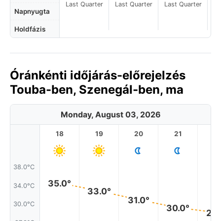
Last Quarter
Last Quarter
Last Quarter
La
Napnyugta
Holdfázis
Óránkénti időjárás-előrejelzés
Touba-ben, Szenegál-ben, ma
Monday, August 03, 2026
18
19
20
21
2
38.0°C
35.0°
34.0°C
33.0°
31.0°
30.0°C
30.0°
29.