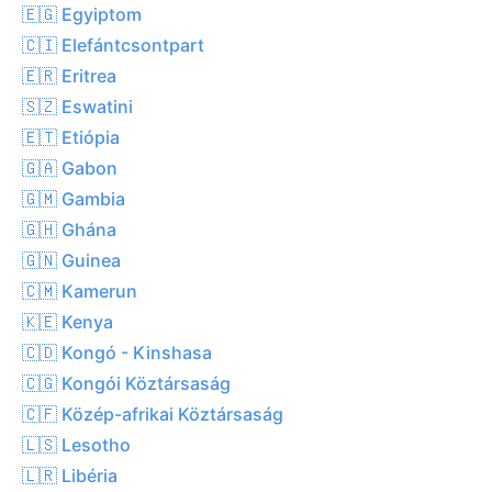
🇪🇬 Egyiptom
🇨🇮 Elefántcsontpart
🇪🇷 Eritrea
🇸🇿 Eswatini
🇪🇹 Etiópia
🇬🇦 Gabon
🇬🇲 Gambia
🇬🇭 Ghána
🇬🇳 Guinea
🇨🇲 Kamerun
🇰🇪 Kenya
🇨🇩 Kongó - Kinshasa
🇨🇬 Kongói Köztársaság
🇨🇫 Közép-afrikai Köztársaság
🇱🇸 Lesotho
🇱🇷 Libéria