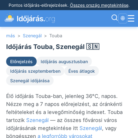
Pontos időjárás-előrejelzések
.
Összes ország megtekintése
.
☰
Időjárás.
org
🌐
más
>
Szenegál
>
Touba
Időjárás Touba, Szenegál 🇸🇳
Előrejelzés
Időjárás augusztusban
Időjárás szeptemberben
Éves átlagok
Szenegál időjárása
Élő időjárás Touba-ban, jelenleg 36°C, napos.
Nézze meg a 7 napos előrejelzést, az óránkénti
feltételeket és a levegőminőség indexet. Touba
tartozik
Szenegál
— az összes fővárosi város
időjárásának megtekintése itt
Szenegál
, vagy
böngésszen
a legforróbb városokat