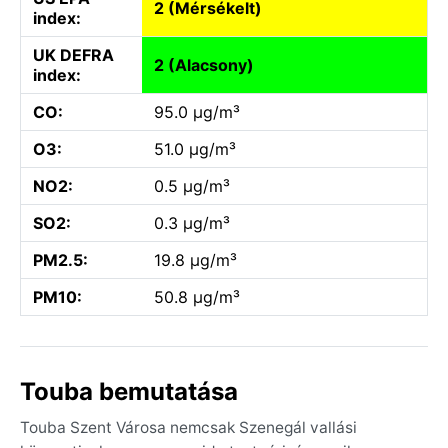
2 (Mérsékelt)
index:
UK DEFRA
2 (Alacsony)
index:
CO:
95.0 µg/m³
O3:
51.0 µg/m³
NO2:
0.5 µg/m³
SO2:
0.3 µg/m³
PM2.5:
19.8 µg/m³
PM10:
50.8 µg/m³
Touba bemutatása
Touba Szent Városa nemcsak Szenegál vallási