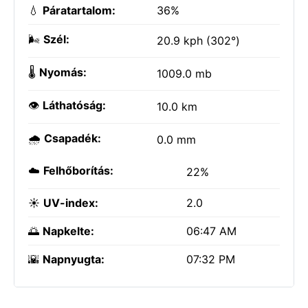
💧
Páratartalom:
36%
🌬️
Szél:
20.9 kph (302°)
🌡️
Nyomás:
1009.0 mb
👁️
Láthatóság:
10.0 km
🌧️
Csapadék:
0.0 mm
☁️
Felhőborítás:
22%
☀️
UV-index:
2.0
🌅
Napkelte:
06:47 AM
🌇
Napnyugta:
07:32 PM