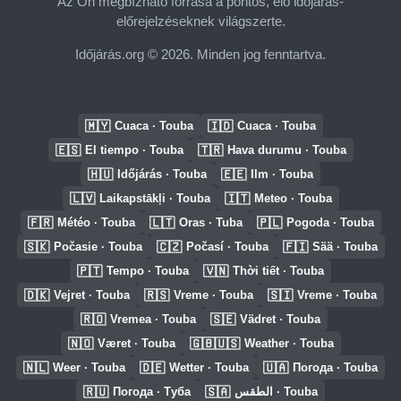
Az Ön megbízható forrása a pontos, élő időjárás-
előrejelzéseknek világszerte.
Időjárás.org © 2026. Minden jog fenntartva.
🇲🇾
🇮🇩
Cuaca · Touba
Cuaca · Touba
🇪🇸
🇹🇷
El tiempo · Touba
Hava durumu · Touba
🇭🇺
🇪🇪
Időjárás · Touba
Ilm · Touba
🇱🇻
🇮🇹
Laikapstākļi · Touba
Meteo · Touba
🇫🇷
🇱🇹
🇵🇱
Météo · Touba
Oras · Tuba
Pogoda · Touba
🇸🇰
🇨🇿
🇫🇮
Počasie · Touba
Počasí · Touba
Sää · Touba
🇵🇹
🇻🇳
Tempo · Touba
Thời tiết · Touba
🇩🇰
🇷🇸
🇸🇮
Vejret · Touba
Vreme · Touba
Vreme · Touba
🇷🇴
🇸🇪
Vremea · Touba
Vädret · Touba
🇳🇴
🇬🇧🇺🇸
Været · Touba
Weather · Touba
🇳🇱
🇩🇪
🇺🇦
Weer · Touba
Wetter · Touba
Погода · Touba
🇷🇺
🇸🇦
Погода · Туба
الطقس · Touba