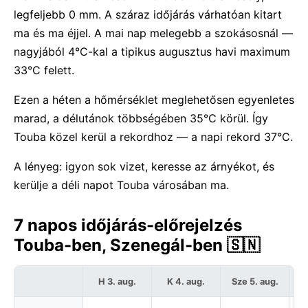
legfeljebb 0 mm. A száraz időjárás várhatóan kitart
ma és ma éjjel. A mai nap melegebb a szokásosnál —
nagyjából 4°C-kal a tipikus augusztus havi maximum
33°C felett.
Ezen a héten a hőmérséklet meglehetősen egyenletes
marad, a délutánok többségében 35°C körül. Így
Touba közel kerül a rekordhoz — a napi rekord 37°C.
A lényeg: igyon sok vizet, keresse az árnyékot, és
kerülje a déli napot Touba városában ma.
7 napos időjárás-előrejelzés
Touba-ben, Szenegál-ben 🇸🇳
H 3. aug.
K 4. aug.
Sze 5. aug.
C