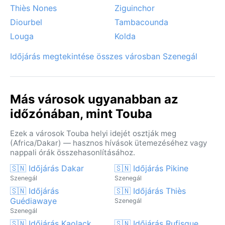
Thiès Nones
Ziguinchor
Diourbel
Tambacounda
Louga
Kolda
Időjárás megtekintése összes városban Szenegál
Más városok ugyanabban az
időzónában, mint Touba
Ezek a városok Touba helyi idejét osztják meg
(Africa/Dakar) — hasznos hívások ütemezéséhez vagy
nappali órák összehasonlításához.
🇸🇳 Időjárás Dakar
🇸🇳 Időjárás Pikine
Szenegál
Szenegál
🇸🇳 Időjárás
🇸🇳 Időjárás Thiès
Guédiawaye
Szenegál
Szenegál
🇸🇳 Időjárás Kaolack
🇸🇳 Időjárás Rufisque