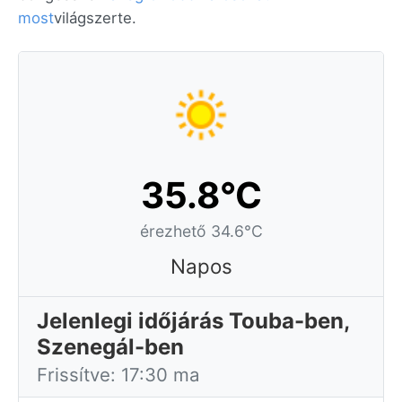
most
világszerte.
35.8°C
érezhető 34.6°C
Napos
Jelenlegi időjárás Touba-ben,
Szenegál-ben
Frissítve: 17:30 ma