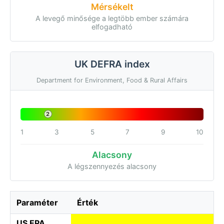
Mérsékelt
A levegő minősége a legtöbb ember számára
elfogadható
UK DEFRA index
Department for Environment, Food & Rural Affairs
2
1
3
5
7
9
10
Alacsony
A légszennyezés alacsony
Paraméter
Érték
US EPA