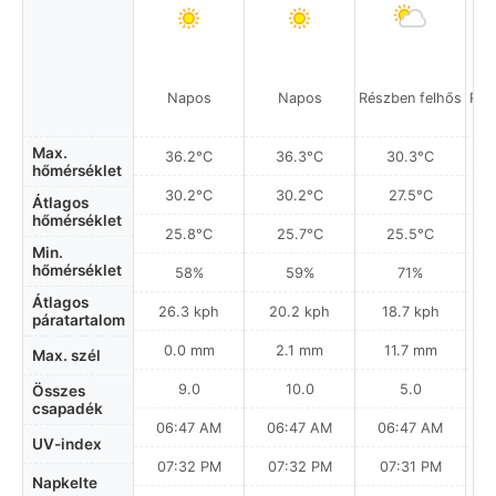
Napos
Napos
Részben felhős
Rés
Max.
36.2°C
36.3°C
30.3°C
hőmérséklet
30.2°C
30.2°C
27.5°C
Átlagos
hőmérséklet
25.8°C
25.7°C
25.5°C
Min.
hőmérséklet
58%
59%
71%
Átlagos
26.3 kph
20.2 kph
18.7 kph
páratartalom
0.0 mm
2.1 mm
11.7 mm
Max. szél
9.0
10.0
5.0
Összes
csapadék
06:47 AM
06:47 AM
06:47 AM
UV-index
07:32 PM
07:32 PM
07:31 PM
Napkelte