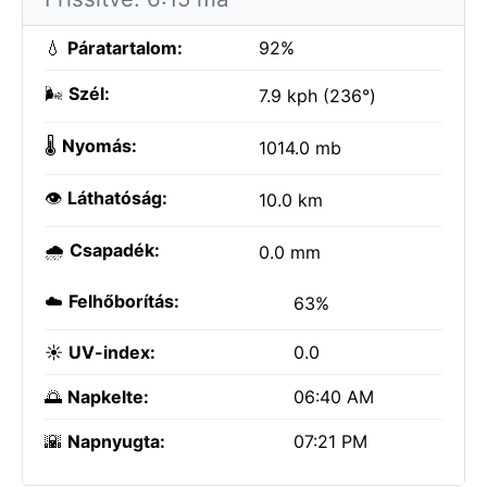
💧
Páratartalom:
92%
🌬️
Szél:
7.9 kph (236°)
🌡️
Nyomás:
1014.0 mb
👁️
Láthatóság:
10.0 km
🌧️
Csapadék:
0.0 mm
☁️
Felhőborítás:
63%
☀️
UV-index:
0.0
🌅
Napkelte:
06:40 AM
🌇
Napnyugta:
07:21 PM