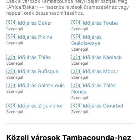
Ezek a városok Tambacounda helyi idejét osztják meg
(Africa/Dakar) — hasznos hívások ütemezéséhez vagy
nappali órák összehasonlításához.
🇸🇳 Időjárás Dakar
🇸🇳 Időjárás Touba
Szenegál
Szenegál
🇸🇳 Időjárás Pikine
🇸🇳 Időjárás
Guédiawaye
Szenegál
Szenegál
🇸🇳 Időjárás Thiès
🇸🇳 Időjárás Kaolack
Szenegál
Szenegál
🇸🇳 Időjárás Rufisque
🇸🇳 Időjárás Mbour
Szenegál
Szenegál
🇸🇳 Időjárás Saint-Louis
🇸🇳 Időjárás Thiès
Nones
Szenegál
Szenegál
🇸🇳 Időjárás Ziguinchor
🇸🇳 Időjárás Diourbel
Szenegál
Szenegál
Közeli városok Tambacounda-hez