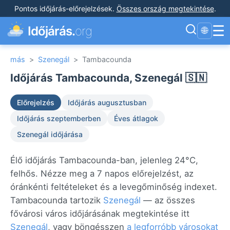
Pontos időjárás-előrejelzések
.
Összes ország megtekintése
.
☰
Időjárás.
org
🌐
más
>
Szenegál
>
Tambacounda
Időjárás Tambacounda, Szenegál 🇸🇳
Előrejelzés
Időjárás augusztusban
Időjárás szeptemberben
Éves átlagok
Szenegál időjárása
Élő időjárás Tambacounda-ban, jelenleg 24°C,
felhős. Nézze meg a 7 napos előrejelzést, az
óránkénti feltételeket és a levegőminőség indexet.
Tambacounda tartozik
Szenegál
— az összes
fővárosi város időjárásának megtekintése itt
Szenegál
, vagy böngésszen
a legforróbb városokat