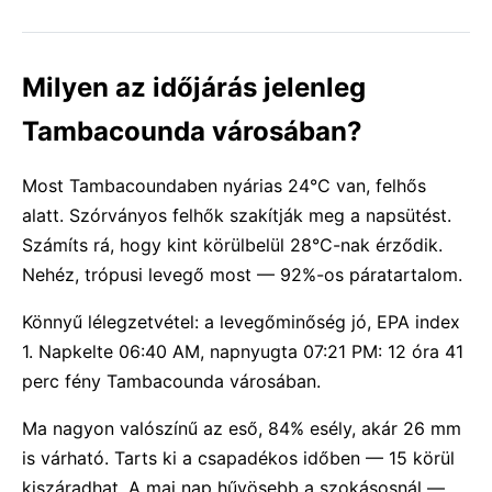
Milyen az időjárás jelenleg
Tambacounda városában?
Most Tambacoundaben nyárias 24°C van, felhős
alatt. Szórványos felhők szakítják meg a napsütést.
Számíts rá, hogy kint körülbelül 28°C-nak érződik.
Nehéz, trópusi levegő most — 92%-os páratartalom.
Könnyű lélegzetvétel: a levegőminőség jó, EPA index
1. Napkelte 06:40 AM, napnyugta 07:21 PM: 12 óra 41
perc fény Tambacounda városában.
Ma nagyon valószínű az eső, 84% esély, akár 26 mm
is várható. Tarts ki a csapadékos időben — 15 körül
kiszáradhat. A mai nap hűvösebb a szokásosnál —