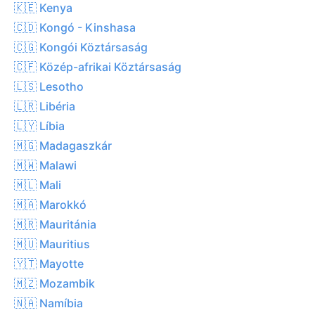
🇰🇪 Kenya
🇨🇩 Kongó - Kinshasa
🇨🇬 Kongói Köztársaság
🇨🇫 Közép-afrikai Köztársaság
🇱🇸 Lesotho
🇱🇷 Libéria
🇱🇾 Líbia
🇲🇬 Madagaszkár
🇲🇼 Malawi
🇲🇱 Mali
🇲🇦 Marokkó
🇲🇷 Mauritánia
🇲🇺 Mauritius
🇾🇹 Mayotte
🇲🇿 Mozambik
🇳🇦 Namíbia