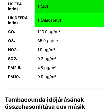
US EPA
1 (Jó)
index:
UK DEFRA
1 (Alacsony)
index:
CO:
123.0 µg/m³
O3:
35.0 µg/m³
NO2:
1.9 µg/m³
SO2:
0.2 µg/m³
PM2.5:
4.5 µg/m³
PM10:
9.9 µg/m³
Tambacounda időjárásának
összehasonlítása egy másik