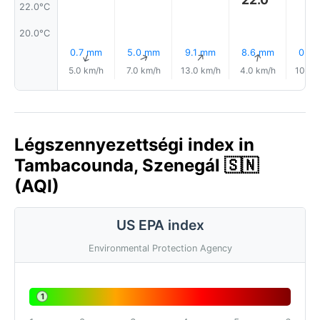
22.0°C
20.0°C
0.7 mm
5.0 mm
9.1 mm
8.6 mm
0.7 
↑
↑
↑
↑
5.0 km/h
7.0 km/h
13.0 km/h
4.0 km/h
10.0 
Légszennyezettségi index in
Tambacounda, Szenegál 🇸🇳
(AQI)
US EPA index
Environmental Protection Agency
1