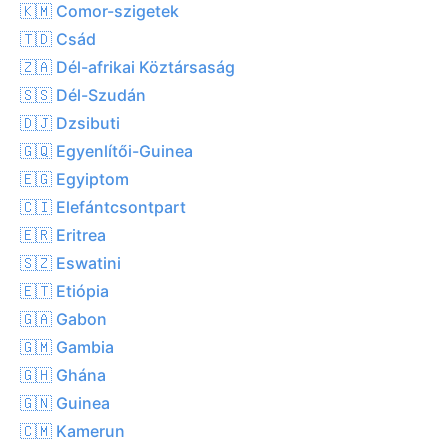
🇰🇲 Comor-szigetek
🇹🇩 Csád
🇿🇦 Dél-afrikai Köztársaság
🇸🇸 Dél-Szudán
🇩🇯 Dzsibuti
🇬🇶 Egyenlítői-Guinea
🇪🇬 Egyiptom
🇨🇮 Elefántcsontpart
🇪🇷 Eritrea
🇸🇿 Eswatini
🇪🇹 Etiópia
🇬🇦 Gabon
🇬🇲 Gambia
🇬🇭 Ghána
🇬🇳 Guinea
🇨🇲 Kamerun