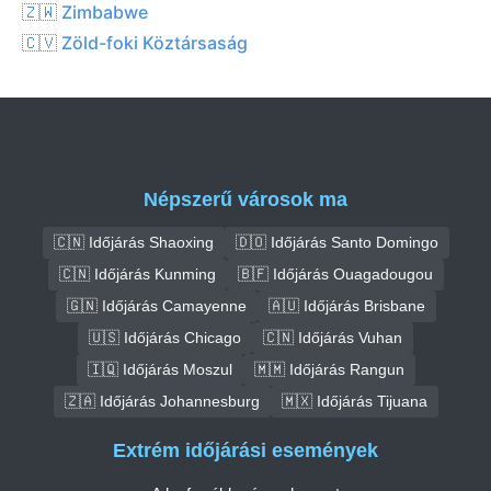
🇿🇼 Zimbabwe
🇨🇻 Zöld-foki Köztársaság
Népszerű városok ma
🇨🇳 Időjárás Shaoxing
🇩🇴 Időjárás Santo Domingo
🇨🇳 Időjárás Kunming
🇧🇫 Időjárás Ouagadougou
🇬🇳 Időjárás Camayenne
🇦🇺 Időjárás Brisbane
🇺🇸 Időjárás Chicago
🇨🇳 Időjárás Vuhan
🇮🇶 Időjárás Moszul
🇲🇲 Időjárás Rangun
🇿🇦 Időjárás Johannesburg
🇲🇽 Időjárás Tijuana
Extrém időjárási események