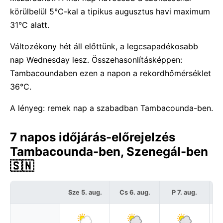
körülbelül 5°C-kal a tipikus augusztus havi maximum
31°C alatt.
Változékony hét áll előttünk, a legcsapadékosabb
nap Wednesday lesz. Összehasonlításképpen:
Tambacoundaben ezen a napon a rekordhőmérséklet
36°C.
A lényeg: remek nap a szabadban Tambacounda-ben.
7 napos időjárás-előrejelzés
Tambacounda-ben, Szenegál-ben
🇸🇳
Sze 5. aug.
Cs 6. aug.
P 7. aug.
S