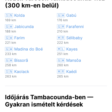
(300 km-en belül)
🇸🇳 Kolda
🇬🇼 Gabú
169 km
176 km
🇬🇼 Jabicunda
🇬🇲 Farafenni
188 km
210 km
🇬🇼 Farim
🇲🇷 Sélibaby
221 km
222 km
🇬🇼 Madina do Boé
🇲🇱 Kayes
233 km
251 km
🇬🇼 Bissorã
🇬🇼 Mansôa
258 km
260 km
🇸🇳 Kaolack
🇲🇷 Kaédi
263 km
265 km
Időjárás Tambacounda-ben —
Gyakran ismételt kérdések