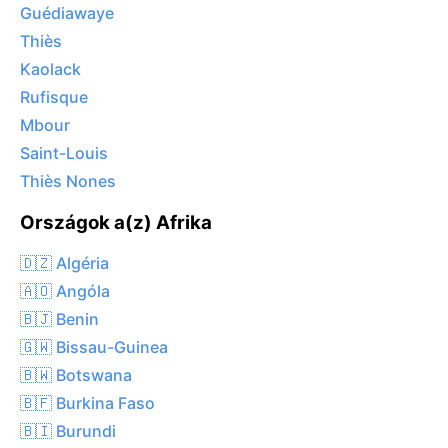
Guédiawaye
Thiès
Kaolack
Rufisque
Mbour
Saint-Louis
Thiès Nones
Országok a(z) Afrika
🇩🇿 Algéria
🇦🇴 Angóla
🇧🇯 Benin
🇬🇼 Bissau-Guinea
🇧🇼 Botswana
🇧🇫 Burkina Faso
🇧🇮 Burundi