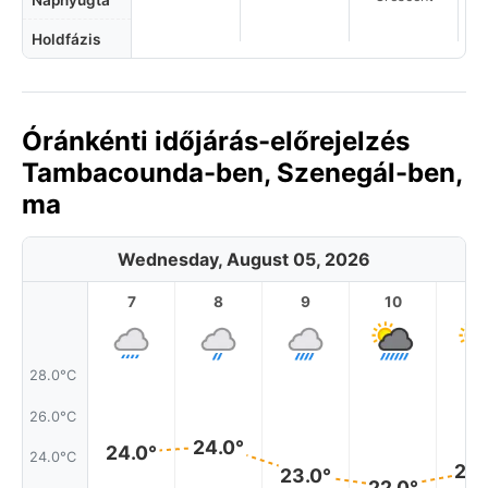
Napnyugta
Holdfázis
Óránkénti időjárás-előrejelzés
Tambacounda-ben, Szenegál-ben,
ma
Wednesday, August 05, 2026
7
8
9
10
11
28.0°C
26.0°C
24.0°
24.0°
24.0°C
23.
23.0°
22.0°