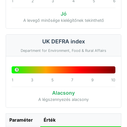
1
2
3
4
5
6
Jó
A levegő minősége kielégítőnek tekinthető
UK DEFRA index
Department for Environment, Food & Rural Affairs
1
1
3
5
7
9
10
Alacsony
A légszennyezés alacsony
Paraméter
Érték