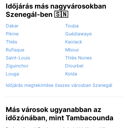
Időjárás más nagyvárosokban
Szenegál-ben 🇸🇳
Dakar
Touba
Pikine
Guédiawaye
Thiès
Kaolack
Rufisque
Mbour
Saint-Louis
Thiès Nones
Ziguinchor
Diourbel
Louga
Kolda
Időjárás megtekintése összes városban Szenegál
Más városok ugyanabban az
időzónában, mint Tambacounda