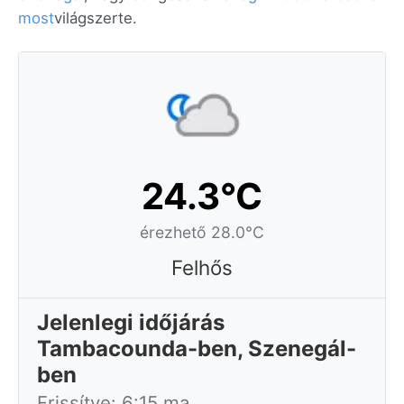
most
világszerte.
24.3°C
érezhető 28.0°C
Felhős
Jelenlegi időjárás
Tambacounda-ben, Szenegál-
ben
Frissítve: 6:15 ma