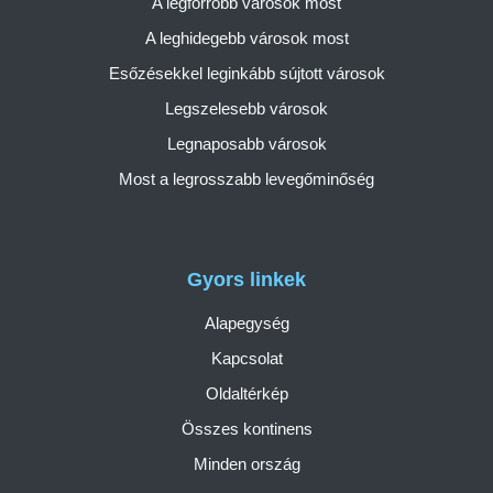
A legforróbb városok most
A leghidegebb városok most
Esőzésekkel leginkább sújtott városok
Legszelesebb városok
Legnaposabb városok
Most a legrosszabb levegőminőség
Gyors linkek
Alapegység
Kapcsolat
Oldaltérkép
Összes kontinens
Minden ország