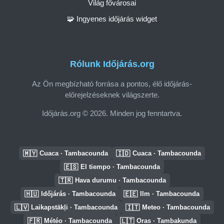
Világ fővárosai
🧩 Ingyenes időjárás widget
Rólunk Időjárás.org
Az Ön megbízható forrása a pontos, élő időjárás-
előrejelzéseknek világszerte.
Időjárás.org © 2026. Minden jog fenntartva.
🇲🇾
🇮🇩
Cuaca · Tambacounda
Cuaca · Tambacounda
🇪🇸
El tiempo · Tambacounda
🇹🇷
Hava durumu · Tambacounda
🇭🇺
🇪🇪
Időjárás · Tambacounda
Ilm · Tambacounda
🇱🇻
🇮🇹
Laikapstākļi · Tambacounda
Meteo · Tambacounda
🇫🇷
🇱🇹
Météo · Tambacounda
Oras · Tambakunda