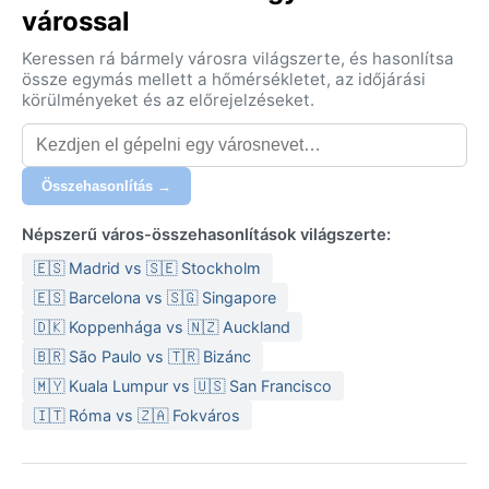
várossal
Keressen rá bármely városra világszerte, és hasonlítsa
össze egymás mellett a hőmérsékletet, az időjárási
körülményeket és az előrejelzéseket.
Összehasonlítás →
Népszerű város-összehasonlítások világszerte:
🇪🇸 Madrid vs 🇸🇪 Stockholm
🇪🇸 Barcelona vs 🇸🇬 Singapore
🇩🇰 Koppenhága vs 🇳🇿 Auckland
🇧🇷 São Paulo vs 🇹🇷 Bizánc
🇲🇾 Kuala Lumpur vs 🇺🇸 San Francisco
🇮🇹 Róma vs 🇿🇦 Fokváros