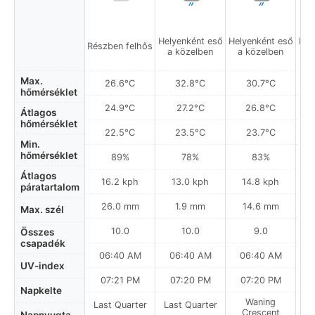
Helyenként eső
Helyenként eső
Hel
Részben felhős
a közelben
a közelben
a
Max.
26.6°C
32.8°C
30.7°C
hőmérséklet
24.9°C
27.2°C
26.8°C
Átlagos
hőmérséklet
22.5°C
23.5°C
23.7°C
Min.
hőmérséklet
89%
78%
83%
Átlagos
16.2 kph
13.0 kph
14.8 kph
páratartalom
26.0 mm
1.9 mm
14.6 mm
Max. szél
10.0
10.0
9.0
Összes
csapadék
06:40 AM
06:40 AM
06:40 AM
0
UV-index
07:21 PM
07:20 PM
07:20 PM
Napkelte
Waning
Last Quarter
Last Quarter
Crescent