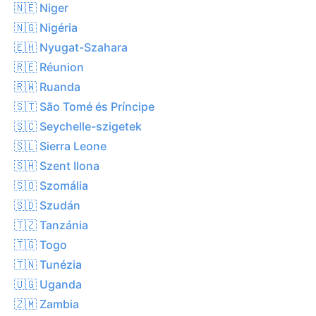
🇳🇪 Niger
🇳🇬 Nigéria
🇪🇭 Nyugat-Szahara
🇷🇪 Réunion
🇷🇼 Ruanda
🇸🇹 São Tomé és Príncipe
🇸🇨 Seychelle-szigetek
🇸🇱 Sierra Leone
🇸🇭 Szent Ilona
🇸🇴 Szomália
🇸🇩 Szudán
🇹🇿 Tanzánia
🇹🇬 Togo
🇹🇳 Tunézia
🇺🇬 Uganda
🇿🇲 Zambia