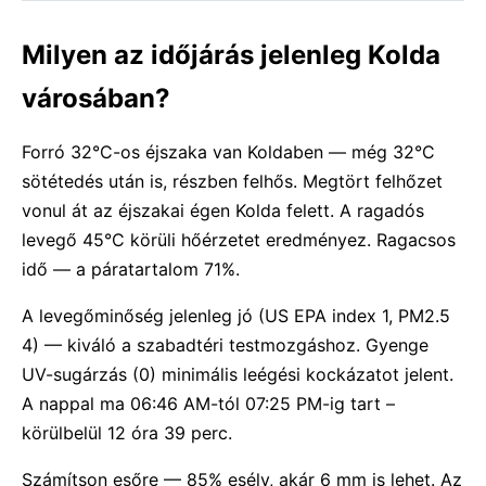
Milyen az időjárás jelenleg Kolda
városában?
Forró 32°C-os éjszaka van Koldaben — még 32°C
sötétedés után is, részben felhős. Megtört felhőzet
vonul át az éjszakai égen Kolda felett. A ragadós
levegő 45°C körüli hőérzetet eredményez. Ragacsos
idő — a páratartalom 71%.
A levegőminőség jelenleg jó (US EPA index 1, PM2.5
4) — kiváló a szabadtéri testmozgáshoz. Gyenge
UV-sugárzás (0) minimális leégési kockázatot jelent.
A nappal ma 06:46 AM-tól 07:25 PM-ig tart –
körülbelül 12 óra 39 perc.
Számítson esőre — 85% esély, akár 6 mm is lehet. Az