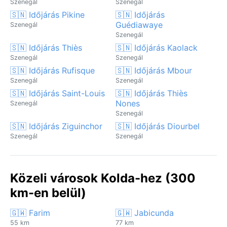
Szenegál
Szenegál
🇸🇳 Időjárás Pikine
🇸🇳 Időjárás
Guédiawaye
Szenegál
Szenegál
🇸🇳 Időjárás Thiès
🇸🇳 Időjárás Kaolack
Szenegál
Szenegál
🇸🇳 Időjárás Rufisque
🇸🇳 Időjárás Mbour
Szenegál
Szenegál
🇸🇳 Időjárás Saint-Louis
🇸🇳 Időjárás Thiès
Nones
Szenegál
Szenegál
🇸🇳 Időjárás Ziguinchor
🇸🇳 Időjárás Diourbel
Szenegál
Szenegál
Közeli városok Kolda-hez (300
km-en belül)
🇬🇼 Farim
🇬🇼 Jabicunda
55 km
77 km