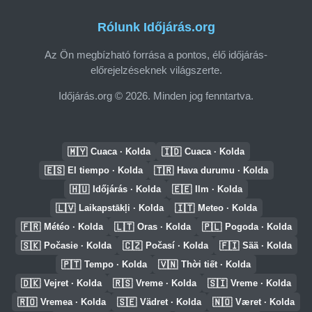
Rólunk Időjárás.org
Az Ön megbízható forrása a pontos, élő időjárás-
előrejelzéseknek világszerte.
Időjárás.org © 2026. Minden jog fenntartva.
🇲🇾
🇮🇩
Cuaca · Kolda
Cuaca · Kolda
🇪🇸
🇹🇷
El tiempo · Kolda
Hava durumu · Kolda
🇭🇺
🇪🇪
Időjárás · Kolda
Ilm · Kolda
🇱🇻
🇮🇹
Laikapstākļi · Kolda
Meteo · Kolda
🇫🇷
🇱🇹
🇵🇱
Météo · Kolda
Oras · Kolda
Pogoda · Kolda
🇸🇰
🇨🇿
🇫🇮
Počasie · Kolda
Počasí · Kolda
Sää · Kolda
🇵🇹
🇻🇳
Tempo · Kolda
Thời tiết · Kolda
🇩🇰
🇷🇸
🇸🇮
Vejret · Kolda
Vreme · Kolda
Vreme · Kolda
🇷🇴
🇸🇪
🇳🇴
Vremea · Kolda
Vädret · Kolda
Været · Kolda