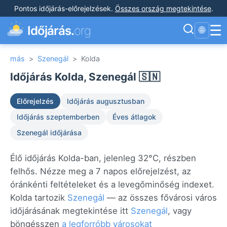
Pontos időjárás-előrejelzések
.
Összes ország megtekintése
.
☰
Időjárás.
org
🌐
más
>
Szenegál
>
Kolda
Időjárás Kolda, Szenegál 🇸🇳
Előrejelzés
Időjárás augusztusban
Időjárás szeptemberben
Éves átlagok
Szenegál időjárása
Élő időjárás Kolda-ban, jelenleg 32°C, részben
felhős. Nézze meg a 7 napos előrejelzést, az
óránkénti feltételeket és a levegőminőség indexet.
Kolda tartozik
Szenegál
— az összes fővárosi város
időjárásának megtekintése itt
Szenegál
, vagy
böngésszen
a legforróbb városokat