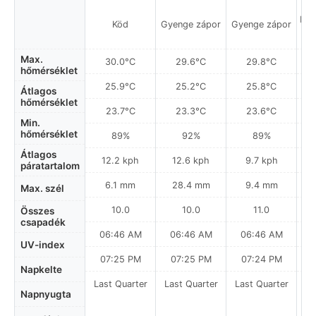
Hel
Köd
Gyenge zápor
Gyenge zápor
a
Max.
30.0°C
29.6°C
29.8°C
hőmérséklet
25.9°C
25.2°C
25.8°C
Átlagos
hőmérséklet
23.7°C
23.3°C
23.6°C
Min.
hőmérséklet
89%
92%
89%
Átlagos
12.2 kph
12.6 kph
9.7 kph
páratartalom
6.1 mm
28.4 mm
9.4 mm
Max. szél
10.0
10.0
11.0
Összes
csapadék
06:46 AM
06:46 AM
06:46 AM
0
UV-index
07:25 PM
07:25 PM
07:24 PM
Napkelte
Last Quarter
Last Quarter
Last Quarter
Napnyugta