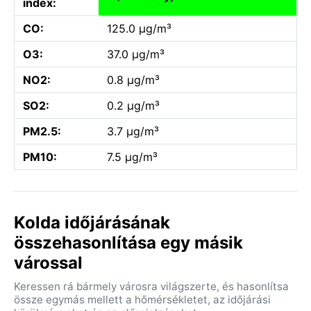
index:
CO:
125.0 µg/m³
O3:
37.0 µg/m³
NO2:
0.8 µg/m³
SO2:
0.2 µg/m³
PM2.5:
3.7 µg/m³
PM10:
7.5 µg/m³
Kolda időjárásának
összehasonlítása egy másik
várossal
Keressen rá bármely városra világszerte, és hasonlítsa
össze egymás mellett a hőmérsékletet, az időjárási