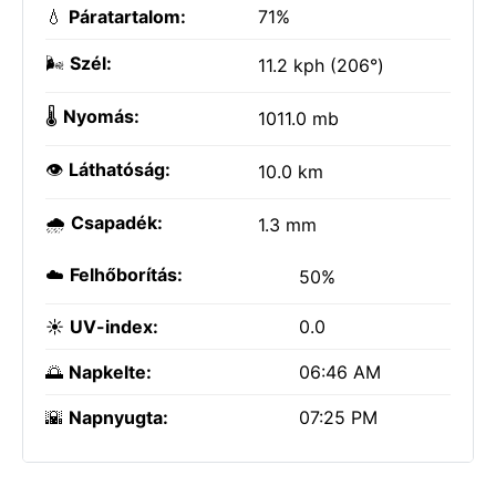
💧
Páratartalom:
71%
🌬️
Szél:
11.2 kph (206°)
🌡️
Nyomás:
1011.0 mb
👁️
Láthatóság:
10.0 km
🌧️
Csapadék:
1.3 mm
☁️
Felhőborítás:
50%
☀️
UV-index:
0.0
🌅
Napkelte:
06:46 AM
🌇
Napnyugta:
07:25 PM