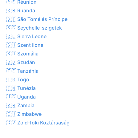
🇷🇪 Réunion
🇷🇼 Ruanda
🇸🇹 São Tomé és Príncipe
🇸🇨 Seychelle-szigetek
🇸🇱 Sierra Leone
🇸🇭 Szent Ilona
🇸🇴 Szomália
🇸🇩 Szudán
🇹🇿 Tanzánia
🇹🇬 Togo
🇹🇳 Tunézia
🇺🇬 Uganda
🇿🇲 Zambia
🇿🇼 Zimbabwe
🇨🇻 Zöld-foki Köztársaság