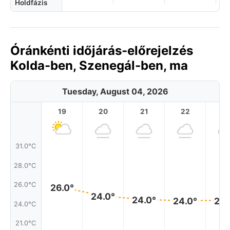
Holdfázis
Óránkénti időjárás-előrejelzés
Kolda-ben, Szenegál-ben, ma
Tuesday, August 04, 2026
19
20
21
22
2
31.0°C
28.0°C
26.0°C
26.0°
24.0°
24.0°
24.0°
24.
24.0°C
21.0°C