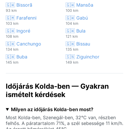
🇬🇼 Bissorã
🇬🇼 Mansôa
93 km
100 km
🇬🇲 Farafenni
🇬🇼 Gabú
103 km
104 km
🇬🇼 Ingoré
🇬🇼 Bula
108 km
121 km
🇬🇼 Canchungo
🇬🇼 Bissau
134 km
135 km
🇬🇼 Buba
🇸🇳 Ziguinchor
145 km
149 km
Időjárás Kolda-ben — Gyakran
ismételt kérdések
Milyen az időjárás Kolda-ben most?
Most Kolda-ben, Szenegál-ben, 32°C van, részben
felhős. A páratartalom 71%, a szél sebessége 11 km/h.
Az érzett hőmérséklet 45°C.