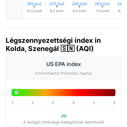
18% Eső
22% Eső
24% Eső
26% Eső
28% 
↑
↑
↑
↑
10.0 km/h
8.0 km/h
6.0 km/h
7.0 km/h
8.0 k
Légszennyezettségi index in
Kolda, Szenegál 🇸🇳 (AQI)
US EPA index
Environmental Protection Agency
1
1
2
3
4
5
6
Jó
A levegő minősége kielégítőnek tekinthető