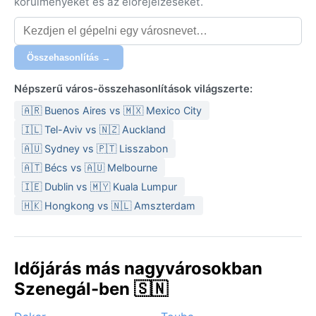
körülményeket és az előrejelzéseket.
Összehasonlítás →
Népszerű város-összehasonlítások világszerte:
🇦🇷 Buenos Aires vs 🇲🇽 Mexico City
🇮🇱 Tel-Aviv vs 🇳🇿 Auckland
🇦🇺 Sydney vs 🇵🇹 Lisszabon
🇦🇹 Bécs vs 🇦🇺 Melbourne
🇮🇪 Dublin vs 🇲🇾 Kuala Lumpur
🇭🇰 Hongkong vs 🇳🇱 Amszterdam
Időjárás más nagyvárosokban
Szenegál-ben 🇸🇳