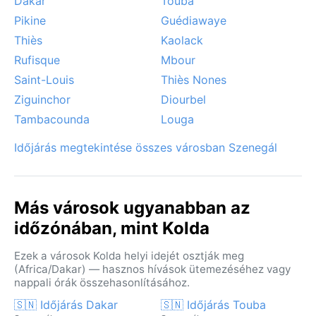
Dakar
Touba
Pikine
Guédiawaye
Thiès
Kaolack
Rufisque
Mbour
Saint-Louis
Thiès Nones
Ziguinchor
Diourbel
Tambacounda
Louga
Időjárás megtekintése összes városban Szenegál
Más városok ugyanabban az
időzónában, mint Kolda
Ezek a városok Kolda helyi idejét osztják meg
(Africa/Dakar) — hasznos hívások ütemezéséhez vagy
nappali órák összehasonlításához.
🇸🇳 Időjárás Dakar
🇸🇳 Időjárás Touba