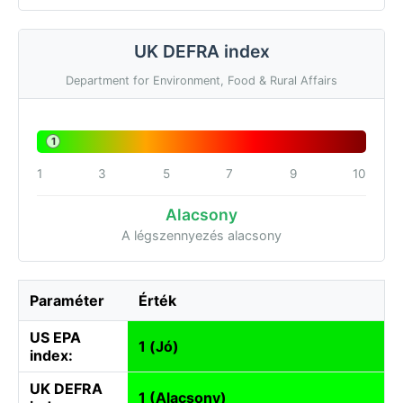
UK DEFRA index
Department for Environment, Food & Rural Affairs
1
1
3
5
7
9
10
Alacsony
A légszennyezés alacsony
Paraméter
Érték
US EPA
1 (Jó)
index:
UK DEFRA
1 (Alacsony)