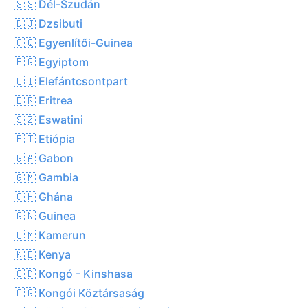
🇸🇸 Dél-Szudán
🇩🇯 Dzsibuti
🇬🇶 Egyenlítői-Guinea
🇪🇬 Egyiptom
🇨🇮 Elefántcsontpart
🇪🇷 Eritrea
🇸🇿 Eswatini
🇪🇹 Etiópia
🇬🇦 Gabon
🇬🇲 Gambia
🇬🇭 Ghána
🇬🇳 Guinea
🇨🇲 Kamerun
🇰🇪 Kenya
🇨🇩 Kongó - Kinshasa
🇨🇬 Kongói Köztársaság