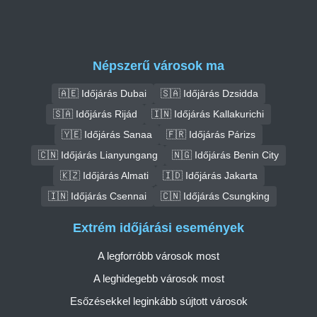
Népszerű városok ma
🇦🇪 Időjárás Dubai
🇸🇦 Időjárás Dzsidda
🇸🇦 Időjárás Rijád
🇮🇳 Időjárás Kallakurichi
🇾🇪 Időjárás Sanaa
🇫🇷 Időjárás Párizs
🇨🇳 Időjárás Lianyungang
🇳🇬 Időjárás Benin City
🇰🇿 Időjárás Almati
🇮🇩 Időjárás Jakarta
🇮🇳 Időjárás Csennai
🇨🇳 Időjárás Csungking
Extrém időjárási események
A legforróbb városok most
A leghidegebb városok most
Esőzésekkel leginkább sújtott városok