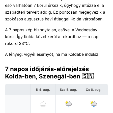
eső várhatóan 7 körül érkezik, úgyhogy intézze el a
szabadtéri terveit addig. Ez pontosan megegyezik a
szokásos augusztus havi átlaggal Kolda városában.
A 7 napos kép bizonytalan, esővel a Wednesday
körül. Így Kolda közel kerül a rekordhoz — a napi
rekord 33°C.
A lényeg: vigyél esernyőt, ha ma Koldabe indulsz.
7 napos időjárás-előrejelzés
Kolda-ben, Szenegál-ben 🇸🇳
K 4. aug.
Sze 5. aug.
Cs 6. aug.