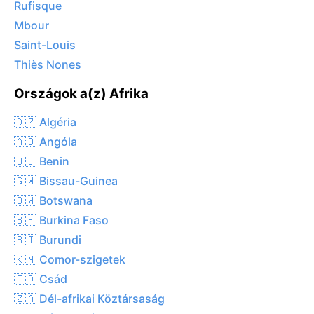
Rufisque
Mbour
Saint-Louis
Thiès Nones
Országok a(z) Afrika
🇩🇿 Algéria
🇦🇴 Angóla
🇧🇯 Benin
🇬🇼 Bissau-Guinea
🇧🇼 Botswana
🇧🇫 Burkina Faso
🇧🇮 Burundi
🇰🇲 Comor-szigetek
🇹🇩 Csád
🇿🇦 Dél-afrikai Köztársaság