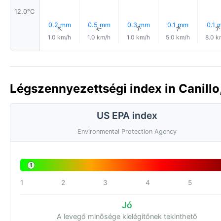
12.0°C
0.2 mm
0.5 mm
0.3 mm
0.1 mm
0.1 
↑
↑
↑
↑
1.0 km/h
1.0 km/h
1.0 km/h
5.0 km/h
8.0 k
Légszennyezettségi index in Canillo
US EPA index
Environmental Protection Agency
1
1
2
3
4
5
Jó
A levegő minősége kielégítőnek tekinthető