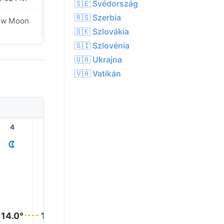
🇸🇪 Svédország
🇷🇸 Szerbia
ew Moon
New Moon
🇸🇰 Szlovákia
🇸🇮 Szlovénia
🇺🇦 Ukrajna
🇻🇦 Vatikán
4
5
6
7
8
9
16.0°
15.0°
15.0°
14.0°
14.0°
14.0°