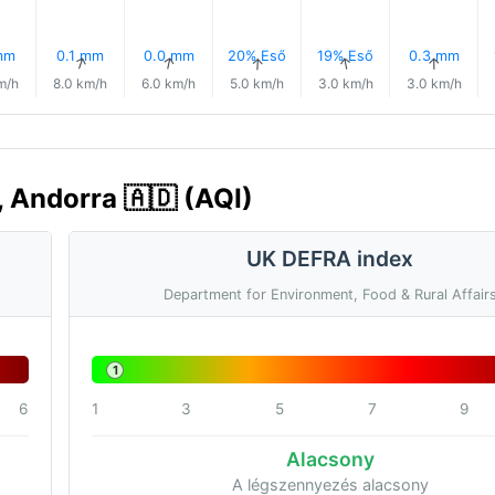
mm
0.1 mm
0.0 mm
20% Eső
19% Eső
0.3 mm
↑
↑
↑
↑
↑
↑
m/h
8.0 km/h
6.0 km/h
5.0 km/h
3.0 km/h
3.0 km/h
, Andorra 🇦🇩 (AQI)
UK DEFRA index
Department for Environment, Food & Rural Affair
1
6
1
3
5
7
9
Alacsony
A légszennyezés alacsony