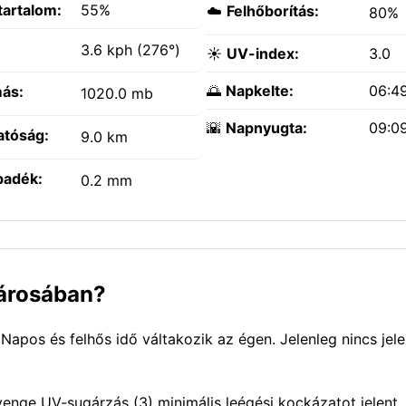
tartalom:
55%
☁️
Felhőborítás:
80%
:
3.6 kph (276°)
☀️
UV-index:
3.0
🌅
Napkelte:
06:4
ás:
1020.0 mb
🌇
Napnyugta:
09:0
atóság:
9.0 km
padék:
0.2 mm
városában?
. Napos és felhős idő váltakozik az égen. Jelenleg nincs jel
yenge UV-sugárzás (3) minimális leégési kockázatot jelent.