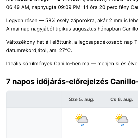
06:49 AM, napnyugta 09:09 PM: 14 óra 20 perc fény Can
Legyen résen — 58% esély záporokra, akár 2 mm is lehet
A mai nap nagyjából tipikus augusztus hónapban Canill
Változékony hét áll előttünk, a legcsapadékosabb nap 
dátumrekordjától, ami 27°C.
Ideális körülmények Canillo-ben ma — menjen ki és élve
7 napos időjárás-előrejelzés Canill
Sze 5. aug.
Cs 6. aug.