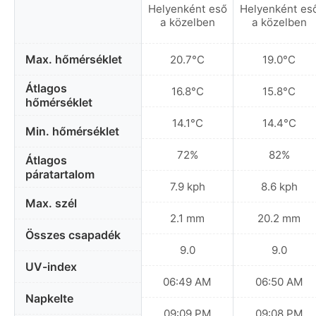
Helyenként eső
Helyenként es
a közelben
a közelben
Max. hőmérséklet
20.7°C
19.0°C
Átlagos
16.8°C
15.8°C
hőmérséklet
14.1°C
14.4°C
Min. hőmérséklet
72%
82%
Átlagos
páratartalom
7.9 kph
8.6 kph
Max. szél
2.1 mm
20.2 mm
Összes csapadék
9.0
9.0
UV-index
06:49 AM
06:50 AM
Napkelte
09:09 PM
09:08 PM