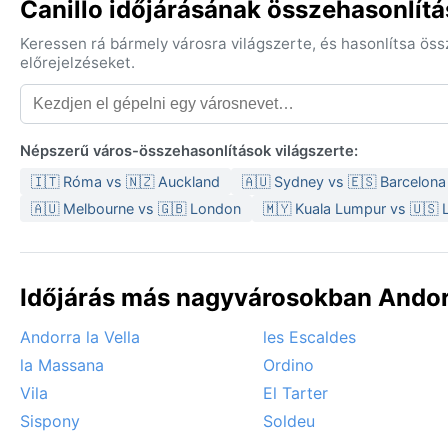
Canillo időjárásának összehasonlítá
Keressen rá bármely városra világszerte, és hasonlítsa ös
előrejelzéseket.
Népszerű város-összehasonlítások világszerte:
🇮🇹 Róma vs 🇳🇿 Auckland
🇦🇺 Sydney vs 🇪🇸 Barcelona
🇦🇺 Melbourne vs 🇬🇧 London
🇲🇾 Kuala Lumpur vs 🇺🇸 
Időjárás más nagyvárosokban Andor
Andorra la Vella
les Escaldes
la Massana
Ordino
Vila
El Tarter
Sispony
Soldeu