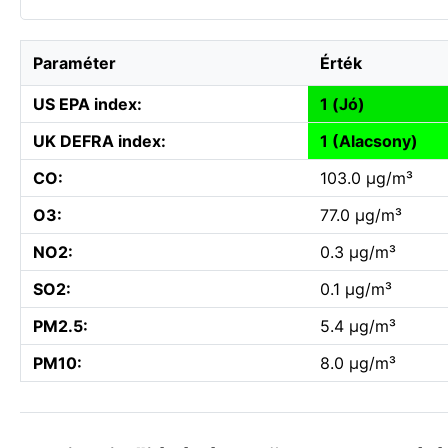
Paraméter
Érték
US EPA index:
1 (Jó)
UK DEFRA index:
1 (Alacsony)
CO:
103.0 µg/m³
O3:
77.0 µg/m³
NO2:
0.3 µg/m³
SO2:
0.1 µg/m³
PM2.5:
5.4 µg/m³
PM10:
8.0 µg/m³