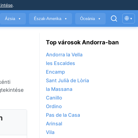
intése
.
🌐
Ázsia
Észak-Amerika
Óceánia
▾
▼
▼
▼
Top városok Andorra-ban
Andorra la Vella
les Escaldes
Encamp
Sant Julià de Lòria
kénti
la Massana
gtekintése
Canillo
Ordino
Pas de la Casa
n
Arinsal
Vila