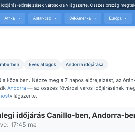
 időjárás-előrejelzések
városokra világszerte
.
Összes ország megtek
Afrika
Antarktisz
Dél-Amerika
Európa
▼
▼
▼
▼
temberben
Éves átlagok
Andorra időjárása
ső a közelben. Nézze meg a 7 napos előrejelzést, az órán
ozik
Andorra
— az összes fővárosi város időjárásának me
most
világszerte.
nlegi időjárás Canillo-ben, Andorra-be
tve: 17:45 ma