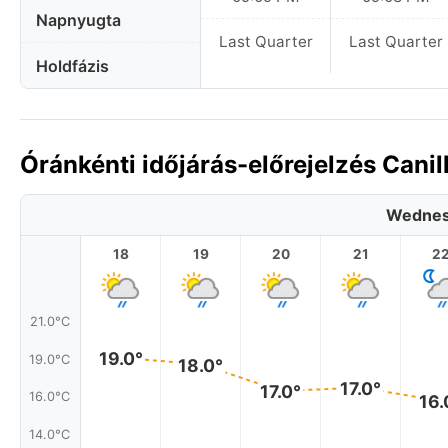
Napnyugta
Last Quarter
Last Quarter
Holdfázis
Óránkénti időjárás-előrejelzés Cani
Wednes
18
19
20
21
2
21.0°C
19.0°
19.0°C
18.0°
17.0°
17.0°
16.0°C
16.
14.0°C