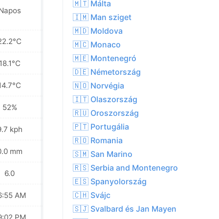
🇲🇹 Málta
Napos
Napos
🇮🇲 Man sziget
🇲🇩 Moldova
22.2°C
24.4°C
🇲🇨 Monaco
🇲🇪 Montenegró
18.1°C
19.8°C
🇩🇪 Németország
14.7°C
16.0°C
🇳🇴 Norvégia
🇮🇹 Olaszország
52%
48%
🇷🇺 Oroszország
🇵🇹 Portugália
9.7 kph
6.8 kph
🇷🇴 Romania
0.0 mm
0.0 mm
🇸🇲 San Marino
🇷🇸 Serbia and Montenegro
6.0
6.0
🇪🇸 Spanyolország
🇨🇭 Svájc
6:55 AM
06:56 AM
🇸🇯 Svalbard és Jan Mayen
9:02 PM
09:01 PM