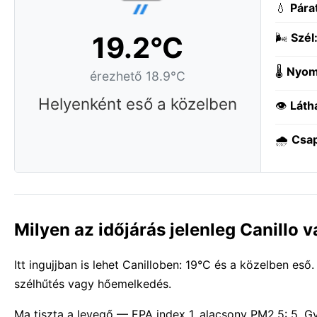
💧
Pára
19.2°C
🌬️
Szél
🌡️
Nyom
érezhető 18.9°C
Helyenként eső a közelben
👁️
Láth
🌧️
Csa
Milyen az időjárás jelenleg Canillo 
Itt ingujjban is lehet Canilloben: 19°C és a közelben eső
szélhűtés vagy hőemelkedés.
Ma tiszta a levegő — EPA index 1, alacsony PM2.5: 5. G