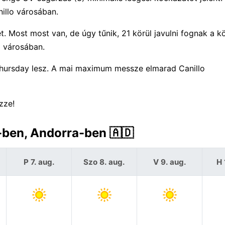
illo városában.
. Most most van, de úgy tűnik, 21 körül javulni fognak a k
o városában.
Thursday lesz. A mai maximum messze elmarad Canillo
zze!
o-ben, Andorra-ben 🇦🇩
P 7. aug.
Szo 8. aug.
V 9. aug.
H 