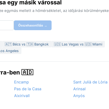
sa egy másik várossal
sze egymás mellett a hőmérsékletet, az időjárási körülményeke
Összehasonlítás →
🇦🇹 Bécs vs 🇹🇭 Bangkok
🇺🇸 Las Vegas vs 🇺🇸 Miami
Los Angeles
ra-ben 🇦🇩
Encamp
Sant Julià de Lòria
Pas de la Casa
Arinsal
Aixirivall
Anyós