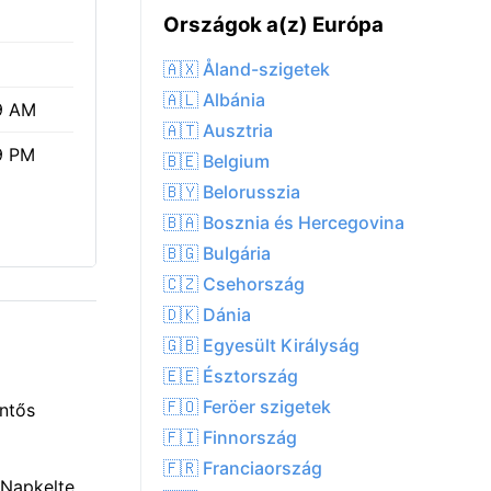
Országok a(z) Európa
🇦🇽 Åland-szigetek
🇦🇱 Albánia
9 AM
🇦🇹 Ausztria
9 PM
🇧🇪 Belgium
🇧🇾 Belorusszia
🇧🇦 Bosznia és Hercegovina
🇧🇬 Bulgária
🇨🇿 Csehország
🇩🇰 Dánia
🇬🇧 Egyesült Királyság
🇪🇪 Észtország
🇫🇴 Feröer szigetek
entős
🇫🇮 Finnország
🇫🇷 Franciaország
 Napkelte