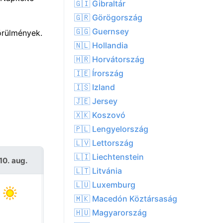
🇬🇮 Gibraltár
🇬🇷 Görögország
🇬🇬 Guernsey
örülmények.
🇳🇱 Hollandia
🇭🇷 Horvátország
🇮🇪 Írország
🇮🇸 Izland
🇯🇪 Jersey
🇽🇰 Koszovó
🇵🇱 Lengyelország
🇱🇻 Lettország
🇱🇮 Liechtenstein
10. aug.
K 11. aug.
🇱🇹 Litvánia
🇱🇺 Luxemburg
🇲🇰 Macedón Köztársaság
🇭🇺 Magyarország