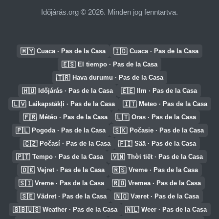
Időjárás.org © 2026. Minden jog fenntartva.
🇲🇾
🇮🇩
Cuaca · Pas de la Casa
Cuaca · Pas de la Casa
🇪🇸
El tiempo · Pas de la Casa
🇹🇷
Hava durumu · Pas de la Casa
🇭🇺
🇪🇪
Időjárás · Pas de la Casa
Ilm · Pas de la Casa
🇱🇻
🇮🇹
Laikapstākļi · Pas de la Casa
Meteo · Pas de la Casa
🇫🇷
🇱🇹
Météo · Pas de la Casa
Oras · Pas de la Casa
🇵🇱
🇸🇰
Pogoda · Pas de la Casa
Počasie · Pas de la Casa
🇨🇿
🇫🇮
Počasí · Pas de la Casa
Sää · Pas de la Casa
🇵🇹
🇻🇳
Tempo · Pas de la Casa
Thời tiết · Pas de la Casa
🇩🇰
🇷🇸
Vejret · Pas de la Casa
Vreme · Pas de la Casa
🇸🇮
🇷🇴
Vreme · Pas de la Casa
Vremea · Pas de la Casa
🇸🇪
🇳🇴
Vädret · Pas de la Casa
Været · Pas de la Casa
🇬🇧🇺🇸
🇳🇱
Weather · Pas de la Casa
Weer · Pas de la Casa