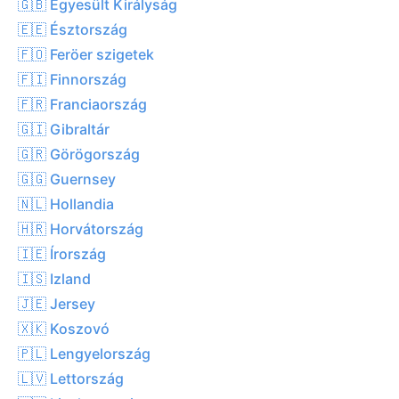
🇬🇧 Egyesült Királyság
🇪🇪 Észtország
🇫🇴 Feröer szigetek
🇫🇮 Finnország
🇫🇷 Franciaország
🇬🇮 Gibraltár
🇬🇷 Görögország
🇬🇬 Guernsey
🇳🇱 Hollandia
🇭🇷 Horvátország
🇮🇪 Írország
🇮🇸 Izland
🇯🇪 Jersey
🇽🇰 Koszovó
🇵🇱 Lengyelország
🇱🇻 Lettország