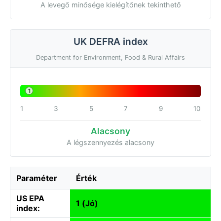
A levegő minősége kielégítőnek tekinthető
UK DEFRA index
Department for Environment, Food & Rural Affairs
1
1
3
5
7
9
10
Alacsony
A légszennyezés alacsony
Paraméter
Érték
US EPA
1 (Jó)
index: