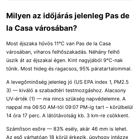
Milyen az időjárás jelenleg Pas de
la Casa városában?
Most éjszaka hűvös 11°C van Pas de la Casa
városában, viharos felhőszakadás. Néhány felhő
úszik át az éjszakai égen. Kint nagyjából 9°C-nak
tűnik. Most hideg és ragacsos, 95% páratartalommal.
A levegőminőség jelenleg jó (US EPA index 1, PM2.5
3) — kiváló a szabadtéri testmozgáshoz. Alacsony
UV-érték (1) — ma nincs szükség napvédelemre. A
nappal ma 06:50 AM-tól 09:07 PM-ig tart – körülbelül
14 óra 17 perc. A látótávolság kb. 3 km-re csökkent.
Számítson esőre — 83% esély, akár 46 mm is lehet.
Az eső várhatóan 18 körül érkezik, úgyhogy intézze