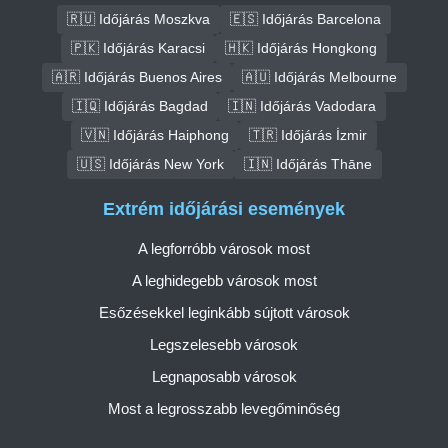
🇷🇺 Időjárás Moszkva
🇪🇸 Időjárás Barcelona
🇵🇰 Időjárás Karacsi
🇭🇰 Időjárás Hongkong
🇦🇷 Időjárás Buenos Aires
🇦🇺 Időjárás Melbourne
🇮🇶 Időjárás Bagdad
🇮🇳 Időjárás Vadodara
🇻🇳 Időjárás Haiphong
🇹🇷 Időjárás İzmir
🇺🇸 Időjárás New York
🇮🇳 Időjárás Thāne
Extrém időjárási események
A legforróbb városok most
A leghidegebb városok most
Esőzésekkel leginkább sújtott városok
Legszelesebb városok
Legnaposabb városok
Most a legrosszabb levegőminőség