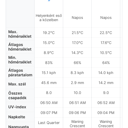
Helyenként eső
Napos
Napos
a közelben
Max.
19.2°C
21.5°C
22.5°C
hőmérséklet
15.0°C
17.0°C
17.6°C
Átlagos
hőmérséklet
8.9°C
14.3°C
10.5°C
Min.
hőmérséklet
83%
66%
64%
Átlagos
15.1 kph
8.3 kph
14.0 kph
páratartalom
45.6 mm
2.9 mm
14.2 mm
Max. szél
8.0
10.0
9.0
Összes
csapadék
06:50 AM
06:51 AM
06:52 AM
0
UV-index
09:07 PM
09:06 PM
09:04 PM
Napkelte
Waning
Waning
Last Quarter
Crescent
Crescent
Napnyugta