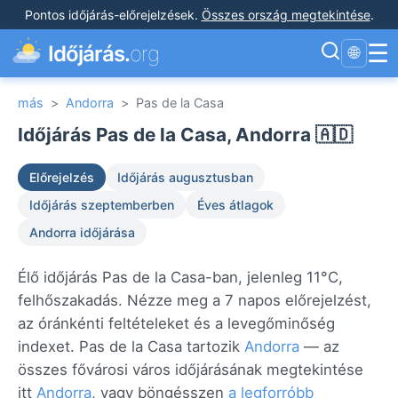
Pontos időjárás-előrejelzések
.
Összes ország megtekintése
.
☰
Időjárás.
org
🌐
más
>
Andorra
>
Pas de la Casa
Időjárás Pas de la Casa, Andorra 🇦🇩
Előrejelzés
Időjárás augusztusban
Időjárás szeptemberben
Éves átlagok
Andorra időjárása
Élő időjárás Pas de la Casa-ban, jelenleg 11°C,
felhőszakadás. Nézze meg a 7 napos előrejelzést,
az óránkénti feltételeket és a levegőminőség
indexet. Pas de la Casa tartozik
Andorra
— az
összes fővárosi város időjárásának megtekintése
itt
Andorra
, vagy böngésszen
a legforróbb