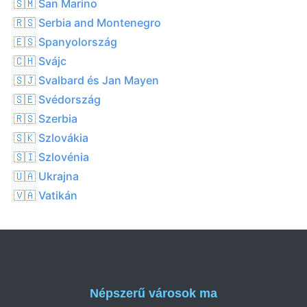
🇸🇲 San Marino
🇷🇸 Serbia and Montenegro
🇪🇸 Spanyolország
🇨🇭 Svájc
🇸🇯 Svalbard és Jan Mayen
🇸🇪 Svédország
🇷🇸 Szerbia
🇸🇰 Szlovákia
🇸🇮 Szlovénia
🇺🇦 Ukrajna
🇻🇦 Vatikán
Népszerű városok ma