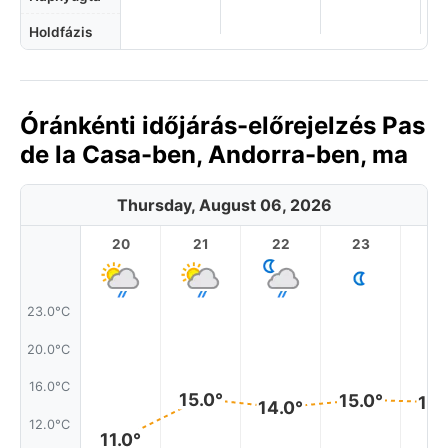
Holdfázis
Óránkénti időjárás-előrejelzés Pas
de la Casa-ben, Andorra-ben, ma
Thursday, August 06, 2026
20
21
22
23
23.0°C
20.0°C
16.0°C
15.0°
15.0°
14.
14.0°
12.0°C
11.0°