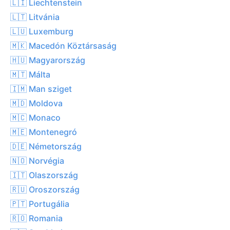
🇱🇮 Liechtenstein
🇱🇹 Litvánia
🇱🇺 Luxemburg
🇲🇰 Macedón Köztársaság
🇭🇺 Magyarország
🇲🇹 Málta
🇮🇲 Man sziget
🇲🇩 Moldova
🇲🇨 Monaco
🇲🇪 Montenegró
🇩🇪 Németország
🇳🇴 Norvégia
🇮🇹 Olaszország
🇷🇺 Oroszország
🇵🇹 Portugália
🇷🇴 Romania