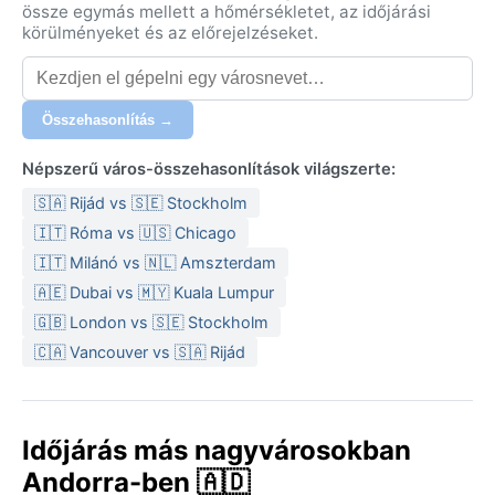
össze egymás mellett a hőmérsékletet, az időjárási
körülményeket és az előrejelzéseket.
Összehasonlítás →
Népszerű város-összehasonlítások világszerte:
🇸🇦 Rijád vs 🇸🇪 Stockholm
🇮🇹 Róma vs 🇺🇸 Chicago
🇮🇹 Milánó vs 🇳🇱 Amszterdam
🇦🇪 Dubai vs 🇲🇾 Kuala Lumpur
🇬🇧 London vs 🇸🇪 Stockholm
🇨🇦 Vancouver vs 🇸🇦 Rijád
Időjárás más nagyvárosokban
Andorra-ben 🇦🇩