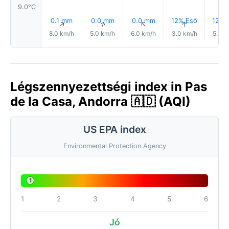
9.0°C
0.1 mm
0.0 mm
0.0 mm
12% Eső
12% 
↑
↑
↑
↑
8.0 km/h
5.0 km/h
6.0 km/h
3.0 km/h
5.0 k
Légszennyezettségi index in Pas
de la Casa, Andorra 🇦🇩 (AQI)
US EPA index
Environmental Protection Agency
1
1
2
3
4
5
6
Jó