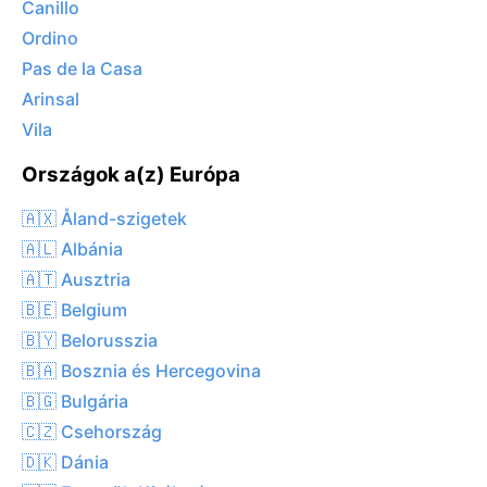
Canillo
Ordino
Pas de la Casa
Arinsal
Vila
Országok a(z) Európa
🇦🇽 Åland-szigetek
🇦🇱 Albánia
🇦🇹 Ausztria
🇧🇪 Belgium
🇧🇾 Belorusszia
🇧🇦 Bosznia és Hercegovina
🇧🇬 Bulgária
🇨🇿 Csehország
🇩🇰 Dánia