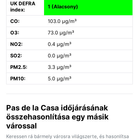
UK DEFRA
1 (Alacsony)
index:
CO:
103.0 µg/m³
O3:
73.0 µg/m³
NO2:
0.4 µg/m³
SO2:
0.0 µg/m³
PM2.5:
3.3 µg/m³
PM10:
5.0 µg/m³
Pas de la Casa időjárásának
összehasonlítása egy másik
várossal
Keressen rá bármely városra világszerte, és hasonlítsa