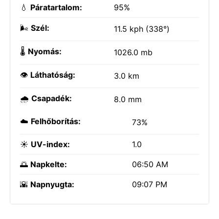
💧
Páratartalom:
95%
🌬️
Szél:
11.5 kph (338°)
🌡️
Nyomás:
1026.0 mb
👁️
Láthatóság:
3.0 km
🌧️
Csapadék:
8.0 mm
☁️
Felhőborítás:
73%
☀️
UV-index:
1.0
🌅
Napkelte:
06:50 AM
🌇
Napnyugta:
09:07 PM