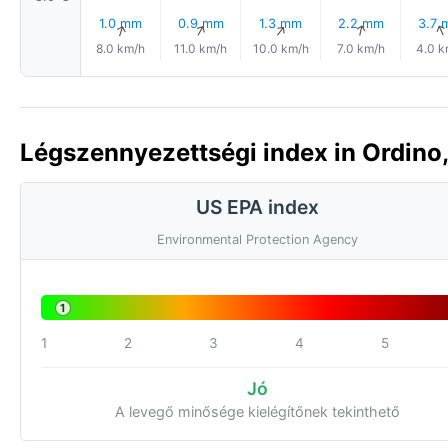
1.0 mm
0.9 mm
1.3 mm
2.2 mm
3.7 
↑
↑
↑
↑
8.0 km/h
11.0 km/h
10.0 km/h
7.0 km/h
4.0 k
Légszennyezettségi index in Ordino,
US EPA index
Environmental Protection Agency
1
1
2
3
4
5
Jó
A levegő minősége kielégítőnek tekinthető