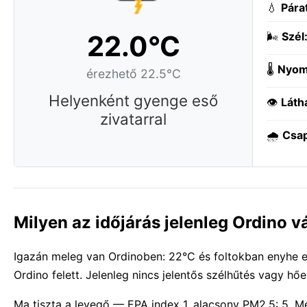
💧
Pára
22.0°C
🌬️
Szél
🌡️
Nyom
érezhető 22.5°C
Helyenként gyenge eső
👁️
Láth
zivatarral
🌧️
Csa
Milyen az időjárás jelenleg Ordino 
Igazán meleg van Ordinoben: 22°C és foltokban enyhe es
Ordino felett. Jelenleg nincs jelentős szélhűtés vagy hő
Ma tiszta a levegő — EPA index 1, alacsony PM2.5: 5. 