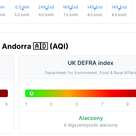
mm
0.0 mm
24% Eső
16% Eső
14% Eső
14% Eső
↑
↑
↑
↑
↑
↑
m/h
5.0 km/h
6.0 km/h
7.0 km/h
8.0 km/h
8.0 km/h
 Andorra 🇦🇩 (AQI)
UK DEFRA index
Department for Environment, Food & Rural Affair
1
6
1
3
5
7
9
Alacsony
A légszennyezés alacsony