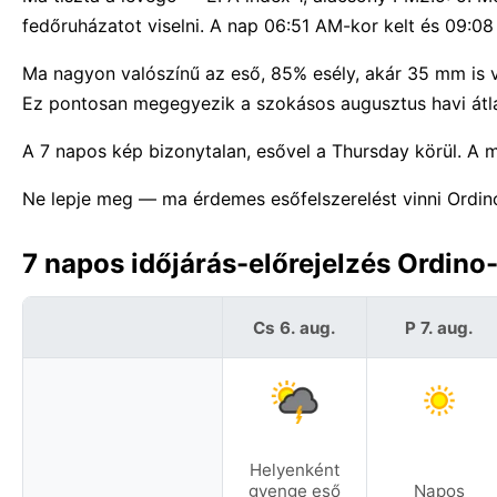
fedőruházatot viselni. A nap 06:51 AM-kor kelt és 09:08 
Ma nagyon valószínű az eső, 85% esély, akár 35 mm is v
Ez pontosan megegyezik a szokásos augusztus havi átl
A 7 napos kép bizonytalan, esővel a Thursday körül. A
Ne lepje meg — ma érdemes esőfelszerelést vinni Ordino
7 napos időjárás-előrejelzés Ordino
Cs 6. aug.
P 7. aug.
Helyenként
gyenge eső
Napos