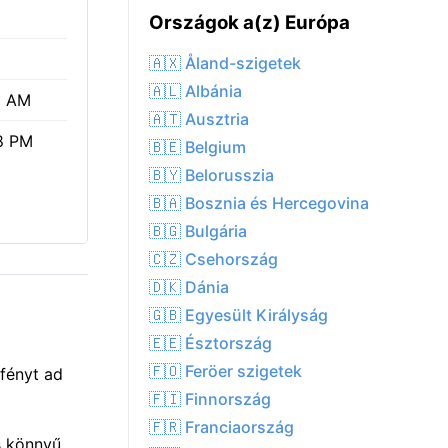
Országok a(z) Európa
🇦🇽 Åland-szigetek
🇦🇱 Albánia
1 AM
🇦🇹 Ausztria
8 PM
🇧🇪 Belgium
🇧🇾 Belorusszia
🇧🇦 Bosznia és Hercegovina
🇧🇬 Bulgária
🇨🇿 Csehország
🇩🇰 Dánia
🇬🇧 Egyesült Királyság
🇪🇪 Észtország
🇫🇴 Feröer szigetek
fényt ad
🇫🇮 Finnország
🇫🇷 Franciaország
s könnyű