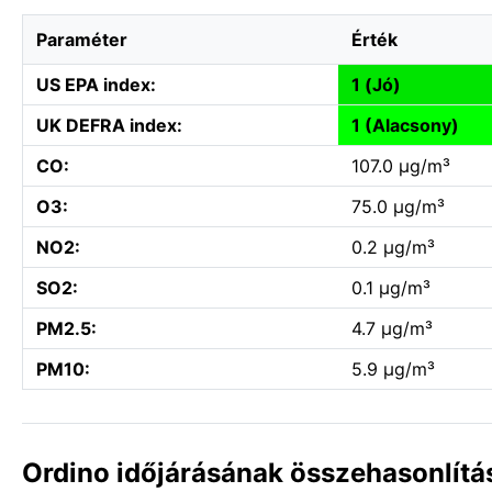
Paraméter
Érték
US EPA index:
1 (Jó)
UK DEFRA index:
1 (Alacsony)
CO:
107.0 µg/m³
O3:
75.0 µg/m³
NO2:
0.2 µg/m³
SO2:
0.1 µg/m³
PM2.5:
4.7 µg/m³
PM10:
5.9 µg/m³
Ordino időjárásának összehasonlítá