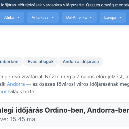
 időjárás-előrejelzések
városokra világszerte
.
Összes ország megtek
Afrika
Antarktisz
Dél-Amerika
Európa
▼
▼
▼
▼
temberben
Éves átlagok
Andorra időjárása
enge eső zivatarral. Nézze meg a 7 napos előrejelzést, a
zik
Andorra
— az összes fővárosi város időjárásának me
most
világszerte.
nlegi időjárás Ordino-ben, Andorra-be
tve: 15:45 ma