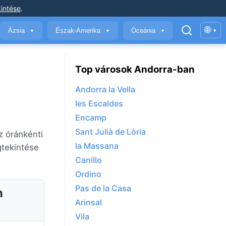
intése
.
🌐
Ázsia
Észak-Amerika
Óceánia
▾
▼
▼
▼
Top városok Andorra-ban
Andorra la Vella
les Escaldes
Encamp
Sant Julià de Lòria
z óránkénti
la Massana
gtekintése
Canillo
Ordino
Pas de la Casa
n
Arinsal
Vila