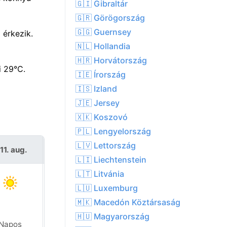
🇬🇮 Gibraltár
🇬🇷 Görögország
🇬🇬 Guernsey
 érkezik.
🇳🇱 Hollandia
🇭🇷 Horvátország
i 29°C.
🇮🇪 Írország
🇮🇸 Izland
🇯🇪 Jersey
🇽🇰 Koszovó
🇵🇱 Lengyelország
🇱🇻 Lettország
11. aug.
Sze 12. aug.
🇱🇮 Liechtenstein
🇱🇹 Litvánia
🇱🇺 Luxemburg
🇲🇰 Macedón Köztársaság
🇭🇺 Magyarország
Napos
Napos