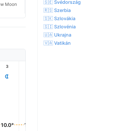
🇸🇪 Svédország
ew Moon
New Moon
🇷🇸 Szerbia
🇸🇰 Szlovákia
🇸🇮 Szlovénia
🇺🇦 Ukrajna
🇻🇦 Vatikán
3
4
5
6
7
8
12.0°
10.0°
10.0°
10.0°
10.0°
10.0°