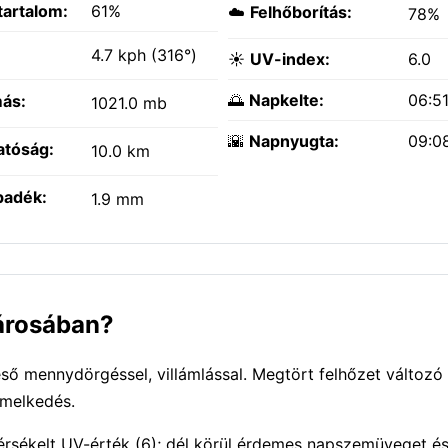
tartalom:
61%
☁️
Felhőborítás:
78%
:
4.7 kph (316°)
☀️
UV-index:
6.0
🌅
Napkelte:
06:5
ás:
1021.0 mb
🌇
Napnyugta:
09:0
atóság:
10.0 km
padék:
1.9 mm
városában?
ő mennydörgéssel, villámlással. Megtört felhőzet változó 
emelkedés.
Mérsékelt UV-érték (6); dél körül érdemes napszemüveget é