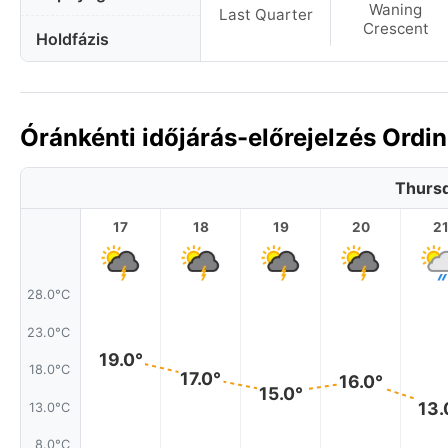
Waning
Last Quarter
Crescent
Holdfázis
Óránkénti időjárás-előrejelzés Ordi
Thursd
17
18
19
20
2
28.0°C
23.0°C
19.0°
18.0°C
17.0°
16.0°
15.0°
13.
13.0°C
8.0°C