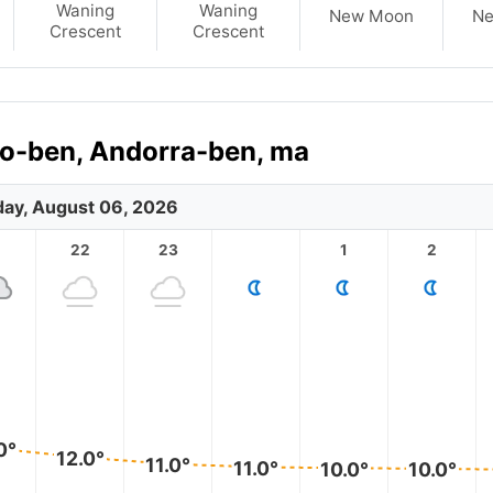
Waning
Waning
New Moon
N
Crescent
Crescent
no-ben, Andorra-ben, ma
ay, August 06, 2026
1
22
23
1
2
0°
12.0°
11.0°
11.0°
10.0°
10.0°