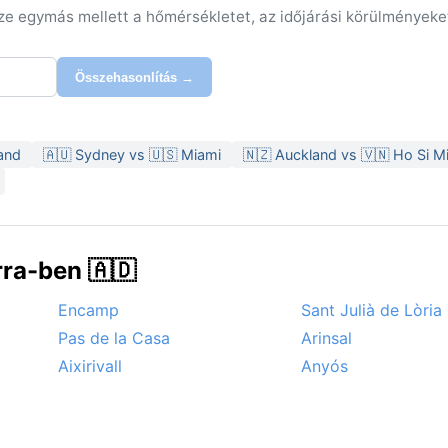
sze egymás mellett a hőmérsékletet, az időjárási körülményeke
Összehasonlítás →
and
🇦🇺 Sydney vs 🇺🇸 Miami
🇳🇿 Auckland vs 🇻🇳 Ho Si M
ra-ben 🇦🇩
Encamp
Sant Julià de Lòria
Pas de la Casa
Arinsal
Aixirivall
Anyós