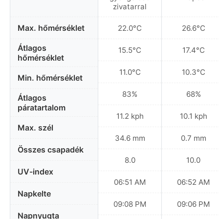
zivatarral
Max. hőmérséklet
22.0°C
26.6°C
Átlagos
15.5°C
17.4°C
hőmérséklet
11.0°C
10.3°C
Min. hőmérséklet
83%
68%
Átlagos
páratartalom
11.2 kph
10.1 kph
Max. szél
34.6 mm
0.7 mm
Összes csapadék
8.0
10.0
UV-index
06:51 AM
06:52 AM
Napkelte
09:08 PM
09:06 PM
Napnyugta