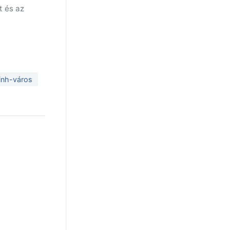
t és az
inh-város