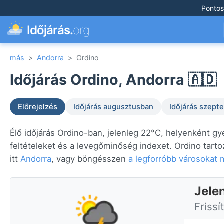
Pontos
Időjárás.
org
más
>
Andorra
>
Ordino
Időjárás Ordino, Andorra 🇦🇩
Előrejelzés
Időjárás augusztusban
Időjárás szep
Élő időjárás Ordino-ban, jelenleg 22°C, helyenként gy
feltételeket és a levegőminőség indexet. Ordino tarto
itt
Andorra
, vagy böngésszen
a legforróbb városokat 
Jele
Frissí