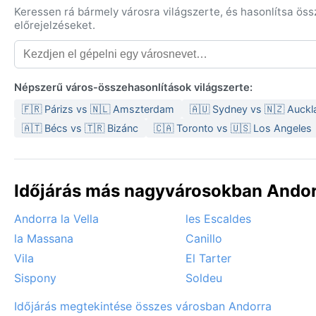
Keressen rá bármely városra világszerte, és hasonlítsa ös
előrejelzéseket.
Népszerű város-összehasonlítások világszerte:
🇫🇷 Párizs vs 🇳🇱 Amszterdam
🇦🇺 Sydney vs 🇳🇿 Auckl
🇦🇹 Bécs vs 🇹🇷 Bizánc
🇨🇦 Toronto vs 🇺🇸 Los Angeles
Időjárás más nagyvárosokban Andor
Andorra la Vella
les Escaldes
la Massana
Canillo
Vila
El Tarter
Sispony
Soldeu
Időjárás megtekintése összes városban Andorra