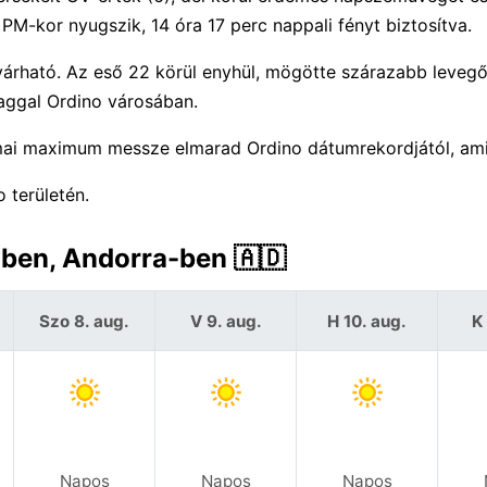
PM-kor nyugszik, 14 óra 17 perc nappali fényt biztosítva.
árható. Az eső 22 körül enyhül, mögötte szárazabb levegő
aggal Ordino városában.
 mai maximum messze elmarad Ordino dátumrekordjától, am
 területén.
-ben, Andorra-ben 🇦🇩
Szo 8. aug.
V 9. aug.
H 10. aug.
K 
Napos
Napos
Napos