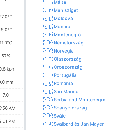
🇲🇹 Málta
🇮🇲 Man sziget
27.0°C
28.8°C
🇲🇩 Moldova
🇲🇨 Monaco
18.0°C
19.9°C
🇲🇪 Montenegró
🇩🇪 Németország
11.0°C
12.8°C
🇳🇴 Norvégia
57%
48%
🇮🇹 Olaszország
🇷🇺 Oroszország
0.8 kph
12.6 kph
🇵🇹 Portugália
0.0 mm
0.0 mm
🇷🇴 Romania
🇸🇲 San Marino
7.0
7.0
🇷🇸 Serbia and Montenegro
🇪🇸 Spanyolország
6:56 AM
06:57 AM
🇨🇭 Svájc
9:01 PM
09:00 PM
🇸🇯 Svalbard és Jan Mayen