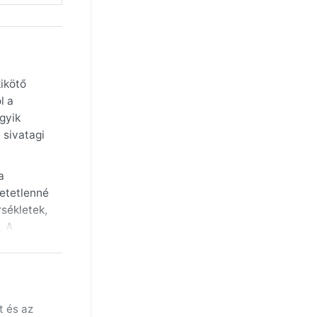
ikötő
l a
egyik
 sivatagi
a
hetetlenné
sékletek,
. A
élen egy
a
legzetes
t és az