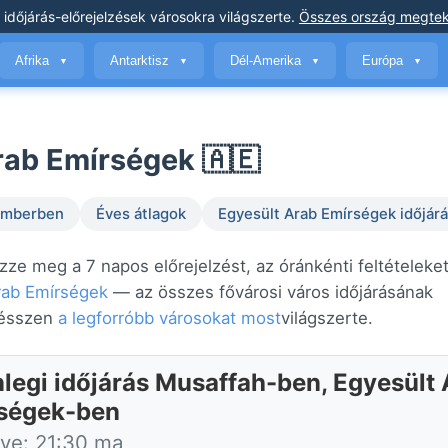
 időjárás-előrejelzések
városokra világszerte
.
Összes ország megtek
Afrika
Antarktisz
Dél-Amerika
Európa
▼
▼
▼
▼
rab Emírségek 🇦🇪
temberben
Éves átlagok
Egyesült Arab Emírségek időjár
zze meg a 7 napos előrejelzést, az óránkénti feltételeket
rab Emírségek
— az összes fővárosi város időjárásának
gésszen
a legforróbb városokat most
világszerte.
nlegi időjárás Musaffah-ben, Egyesült
ségek-ben
tve: 21:30 ma