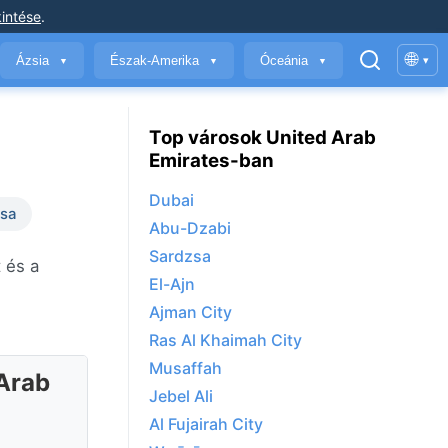
intése
.
🌐
Ázsia
Észak-Amerika
Óceánia
▾
▼
▼
▼
Top városok United Arab
Emirates-ban
Dubai
ása
Abu-Dzabi
Sardzsa
 és a
El-Ajn
Ajman City
Ras Al Khaimah City
Musaffah
 Arab
Jebel Ali
Al Fujairah City