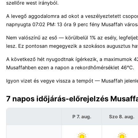
szellőre west irányból.
A levegő aggodalomra ad okot a veszélyeztetett csopor
napnyugta 07:02 PM: 13 óra 9 perc fény Musaffah város
Nem valószínű az eső — körülbelül 1% az esély, legfelj
lesz. Ez pontosan megegyezik a szokásos augusztus hav
A következő hét nyugodtnak ígérkezik, a maximumok 42
Musaffahben ezen a napon a rekordhőmérséklet 46°C.
Igyon vizet és vegye vissza a tempót — Musaffah jelenle
7 napos időjárás-előrejelzés Musaf
P 7. aug.
Szo 8. aug.