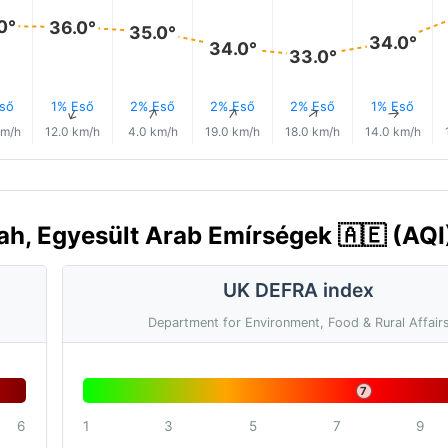
0°
36.0°
35.0°
34.0°
34.0°
33.0°
ső
1% Eső
2% Eső
2% Eső
2% Eső
1% Eső
↑
↑
↑
↑
↑
↑
km/h
12.0 km/h
4.0 km/h
19.0 km/h
18.0 km/h
14.0 km/h
ah, Egyesült Arab Emírségek 🇦🇪 (AQI
UK DEFRA index
Department for Environment, Food & Rural Affair
7
6
1
3
5
7
9