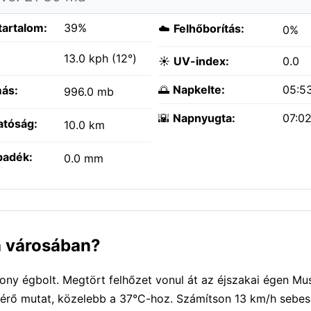
tartalom:
39%
☁️
Felhőborítás:
0%
:
13.0 kph (12°)
☀️
UV-index:
0.0
🌅
Napkelte:
05:5
ás:
996.0 mb
🌇
Napnyugta:
07:0
atóság:
10.0 km
padék:
0.0 mm
h városában?
y égbolt. Megtört felhőzet vonul át az éjszakai égen Mu
őmérő mutat, közelebb a 37°C-hoz. Számítson 13 km/h sebe