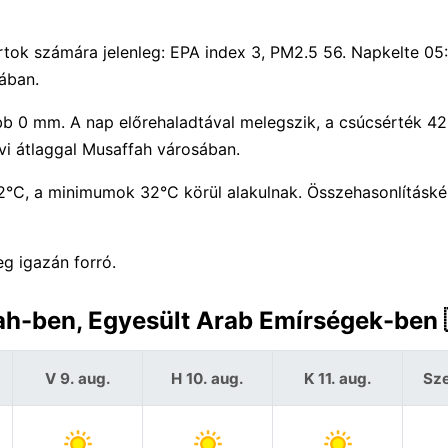
tok számára jelenleg: EPA index 3, PM2.5 56. Napkelte 05
ában.
ebb 0 mm. A nap előrehaladtával melegszik, a csúcsérték 42
i átlaggal Musaffah városában.
°C, a minimumok 32°C körül alakulnak. Összehasonlításk
g igazán forró.
fah-ben, Egyesült Arab Emírségek-ben 
V 9. aug.
H 10. aug.
K 11. aug.
Sze