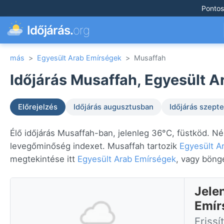
Pontos
Időjárás.
org
más
>
Egyesült Arab Emírségek
>
Musaffah
Időjárás Musaffah, Egyesült A
Előrejelzés
Időjárás augusztusban
Időjárás szep
Élő időjárás Musaffah-ban, jelenleg 36°C, füstköd. Né
levegőminőség indexet. Musaffah tartozik
Egyesült A
megtekintése itt
Egyesült Arab Emírségek
, vagy bön
Jele
Emír
Frissí