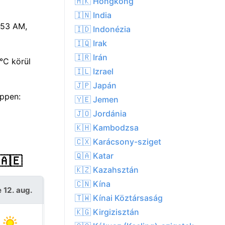
🇭🇰 Hongkong
🇮🇳 India
:53 AM,
🇮🇩 Indonézia
🇮🇶 Irak
🇮🇷 Irán
°C körül
🇮🇱 Izrael
🇯🇵 Japán
éppen:
🇾🇪 Jemen
🇯🇴 Jordánia
🇰🇭 Kambodzsa
🇨🇽 Karácsony-sziget
🇶🇦 Katar
🇦🇪
🇰🇿 Kazahsztán
🇨🇳 Kína
 12. aug.
Cs 13. aug.
🇹🇼 Kínai Köztársaság
🇰🇬 Kirgizisztán