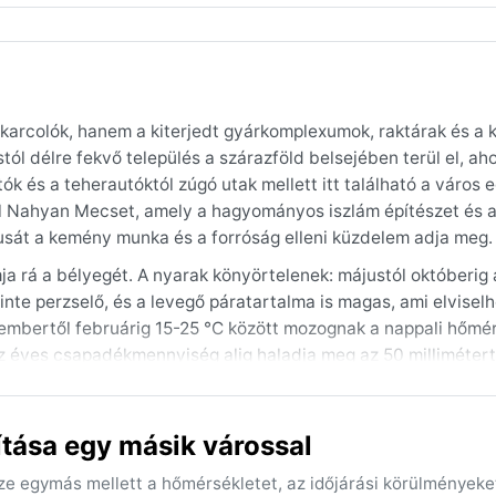
őkarcolók, hanem a kiterjedt gyárkomplexumok, raktárak és a k
l délre fekvő település a szárazföld belsejében terül el, aho
ók és a teherautóktól zúgó utak mellett itt található a város 
l Nahyan Mecset, amely a hagyományos iszlám építészet és a
tmusát a kemény munka és a forróság elleni küzdelem adja meg.
ja rá a bélyegét. A nyarak könyörtelenek: májustól októberig 
inte perzselő, és a levegő páratartalma is magas, ami elvisel
cembertől februárig 15-25 °C között mozognak a nappali hőmér
 az éves csapadékmennyiség alig haladja meg az 50 millimétert
esztő pamutruházat, sapka és erős naptej elengedhetetlen. T
tása egy másik várossal
er és március közötti hónapok, amikor a forróság enyhül, és 
elhetetlen, ezért a legtöbben ilyenkor kerülik a térséget. A jel
sze egymás mellett a hőmérsékletet, az időjárási körülményeke