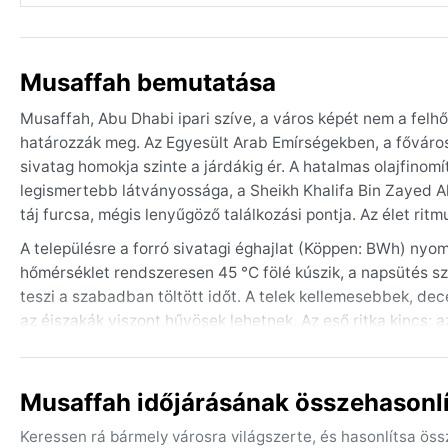
Musaffah bemutatása
Musaffah, Abu Dhabi ipari szíve, a város képét nem a felh
határozzák meg. Az Egyesült Arab Emírségekben, a fővárostó
sivatag homokja szinte a járdákig ér. A hatalmas olajfinomít
legismertebb látványossága, a Sheikh Khalifa Bin Zayed A
táj furcsa, mégis lenyűgöző találkozási pontja. Az élet ri
A településre a forró sivatagi éghajlat (Köppen: BWh) nyom
hőmérséklet rendszeresen 45 °C fölé kúszik, a napsütés sz
teszi a szabadban töltött időt. A telek kellemesebbek, de
az éjszakák viszont hűvösek lehetnek. Az eső ritka kincs;
csomagolásnál a nyári hónapokban a legkönnyebb, légáter
vékony kabát vagy pulóver is jól jöhet az esti órákra.
Musaffah időjárásának összehasonlí
Az utazás szempontjából a legideálisabb időszak a novemb
szabadban is el lehet tölteni némi időt. A nyár szinte elvis
Keressen rá bármely városra világszerte, és hasonlítsa ös