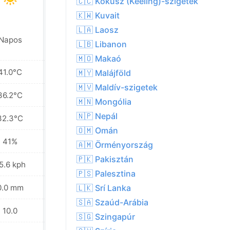
🇨🇨 Kókusz (Keeling)-szigetek
🇰🇼 Kuvait
🇱🇦 Laosz
Napos
Napos
🇱🇧 Libanon
🇲🇴 Makaó
41.0°C
44.6°C
🇲🇾 Malájföld
🇲🇻 Maldív-szigetek
36.2°C
38.1°C
🇲🇳 Mongólia
🇳🇵 Nepál
32.3°C
32.3°C
🇴🇲 Omán
41%
36%
🇦🇲 Örményország
🇵🇰 Pakisztán
5.6 kph
25.6 kph
🇵🇸 Palesztina
0.0 mm
0.0 mm
🇱🇰 Srí Lanka
🇸🇦 Szaúd-Arábia
10.0
10.0
🇸🇬 Szingapúr