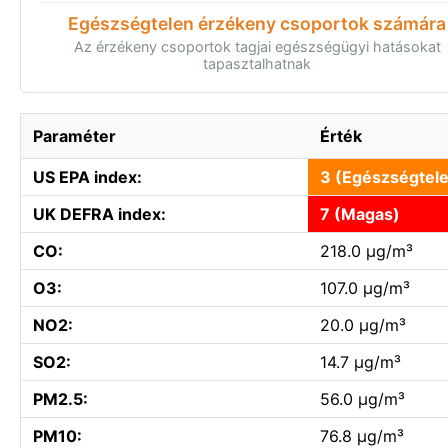
Egészségtelen érzékeny csoportok számára
Az érzékeny csoportok tagjai egészségügyi hatásokat
tapasztalhatnak
Paraméter
Érték
US EPA index:
3 (Egészségtel
UK DEFRA index:
7 (Magas)
CO:
218.0 µg/m³
O3:
107.0 µg/m³
NO2:
20.0 µg/m³
SO2:
14.7 µg/m³
PM2.5:
56.0 µg/m³
PM10:
76.8 µg/m³