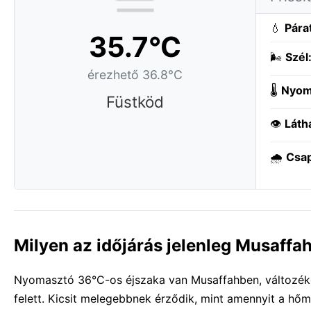
💧
Pára
35.7°C
🌬️
Szél
érezhető 36.8°C
🌡️
Nyom
Füstköd
👁️
Láth
🌧️
Csa
Milyen az időjárás jelenleg Musaffa
Nyomasztó 36°C-os éjszaka van Musaffahben, változékon
felett. Kicsit melegebbnek érződik, mint amennyit a h