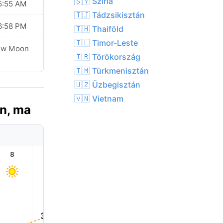
🇸🇾 Szíria
5:55 AM
05:55 AM
🇹🇯 Tádzsikisztán
6:58 PM
06:57 PM
🇹🇭 Thaiföld
🇹🇱 Timor-Leste
ew Moon
New Moon
🇹🇷 Törökország
🇹🇲 Türkmenisztán
🇺🇿 Üzbegisztán
🇻🇳 Vietnam
en, ma
8
9
10
11
12
13
43.0
42.0°
42.0°
41.0°
39.0°