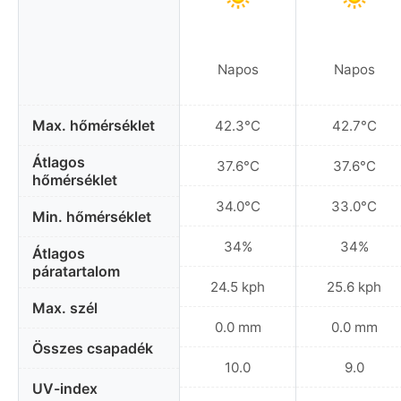
Napos
Napos
Max. hőmérséklet
42.3°C
42.7°C
Átlagos
37.6°C
37.6°C
hőmérséklet
34.0°C
33.0°C
Min. hőmérséklet
34%
34%
Átlagos
páratartalom
24.5 kph
25.6 kph
Max. szél
0.0 mm
0.0 mm
Összes csapadék
10.0
9.0
UV-index