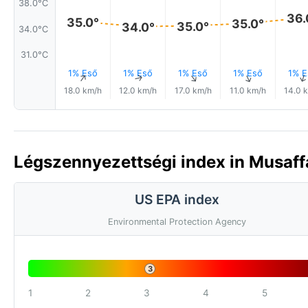
38.0°C
36.
35.0°
35.0°
35.0°
34.0°
34.0°C
31.0°C
1% Eső
1% Eső
1% Eső
1% Eső
1% E
↑
↑
↑
↑
18.0 km/h
12.0 km/h
17.0 km/h
11.0 km/h
14.0 
Légszennyezettségi index in Musaff
US EPA index
Environmental Protection Agency
3
1
2
3
4
5