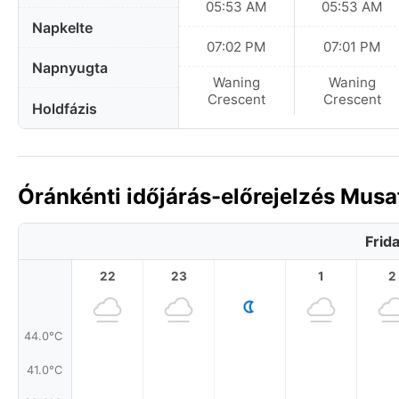
05:53 AM
05:53 AM
Napkelte
07:02 PM
07:01 PM
Napnyugta
Waning
Waning
Crescent
Crescent
Holdfázis
Óránkénti időjárás-előrejelzés Mus
Frid
22
23
1
2
44.0°C
41.0°C