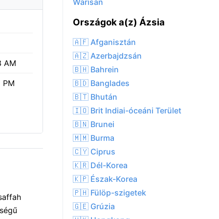
Warīsān
Országok a(z) Ázsia
🇦🇫 Afganisztán
🇦🇿 Azerbajdzsán
3 AM
🇧🇭 Bahrein
🇧🇩 Banglades
2 PM
🇧🇹 Bhután
🇮🇴 Brit Indiai-óceáni Terület
🇧🇳 Brunei
🇲🇲 Burma
🇨🇾 Ciprus
🇰🇷 Dél-Korea
🇰🇵 Észak-Korea
🇵🇭 Fülöp-szigetek
saffah
🇬🇪 Grúzia
sségű