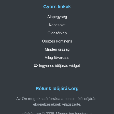
Gyors linkek
Alapegység
Kapcsolat
Oldaltérkép
Összes kontinens
Minden ország
Világ fővárosai
🧩 Ingyenes időjárás widget
Rólunk Időjárás.org
Az Ön megbízható forrása a pontos, élő időjárás-
előrejelzéseknek világszerte.
Időjárás.org © 2026. Minden jog fenntartva.