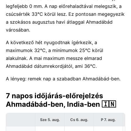
legfeljebb 0 mm. A nap előrehaladtával melegszik, a
csúcsérték 33°C körül lesz. Ez pontosan megegyezik
a szokásos augusztus havi átlaggal Ahmadábád
városában.
A következő hét nyugodtnak ígérkezik, a
maximumok 32°C, a minimumok 25°C körül
alakulnak. A mai maximum messze elmarad
Ahmadábád dátumrekordjától, ami 36°C.
A lényeg: remek nap a szabadban Ahmadábád-ben.
7 napos időjárás-előrejelzés
Ahmadábád-ben, India-ben 🇮🇳
Sze 5. aug.
Cs 6. aug.
P 7. aug.
S