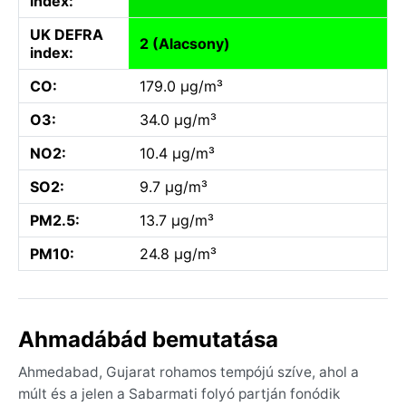
index:
UK DEFRA
2 (Alacsony)
index:
CO:
179.0 µg/m³
O3:
34.0 µg/m³
NO2:
10.4 µg/m³
SO2:
9.7 µg/m³
PM2.5:
13.7 µg/m³
PM10:
24.8 µg/m³
Ahmadábád bemutatása
Ahmedabad, Gujarat rohamos tempójú szíve, ahol a
múlt és a jelen a Sabarmati folyó partján fonódik