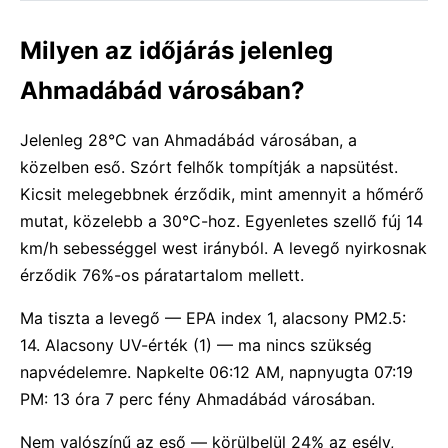
Milyen az időjárás jelenleg
Ahmadábád városában?
Jelenleg 28°C van Ahmadábád városában, a
közelben eső. Szórt felhők tompítják a napsütést.
Kicsit melegebbnek érződik, mint amennyit a hőmérő
mutat, közelebb a 30°C-hoz. Egyenletes szellő fúj 14
km/h sebességgel west irányból. A levegő nyirkosnak
érződik 76%-os páratartalom mellett.
Ma tiszta a levegő — EPA index 1, alacsony PM2.5:
14. Alacsony UV-érték (1) — ma nincs szükség
napvédelemre. Napkelte 06:12 AM, napnyugta 07:19
PM: 13 óra 7 perc fény Ahmadábád városában.
Nem valószínű az eső — körülbelül 24% az esély,