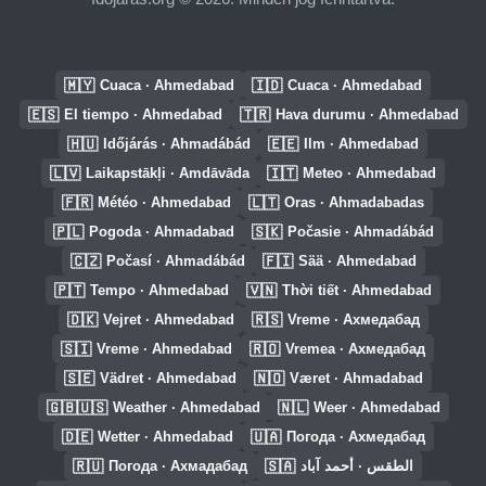
🇲🇾
🇮🇩
Cuaca · Ahmedabad
Cuaca · Ahmedabad
🇪🇸
🇹🇷
El tiempo · Ahmedabad
Hava durumu · Ahmedabad
🇭🇺
🇪🇪
Időjárás · Ahmadábád
Ilm · Ahmedabad
🇱🇻
🇮🇹
Laikapstākļi · Amdāvāda
Meteo · Ahmedabad
🇫🇷
🇱🇹
Météo · Ahmedabad
Oras · Ahmadabadas
🇵🇱
🇸🇰
Pogoda · Ahmadabad
Počasie · Ahmadábád
🇨🇿
🇫🇮
Počasí · Ahmadábád
Sää · Ahmedabad
🇵🇹
🇻🇳
Tempo · Ahmedabad
Thời tiết · Ahmedabad
🇩🇰
🇷🇸
Vejret · Ahmedabad
Vreme · Ахмедабад
🇸🇮
🇷🇴
Vreme · Ahmedabad
Vremea · Ахмедабад
🇸🇪
🇳🇴
Vädret · Ahmedabad
Været · Ahmadabad
🇬🇧🇺🇸
🇳🇱
Weather · Ahmedabad
Weer · Ahmedabad
🇩🇪
🇺🇦
Wetter · Ahmedabad
Погода · Ахмедабад
🇷🇺
🇸🇦
Погода · Ахмадабад
الطقس · أحمد آباد