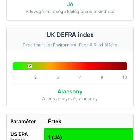
Jó
A levegő minősége kielégítőnek tekinthető
UK DEFRA index
Department for Environment, Food & Rural Affairs
2
1
3
5
7
9
10
Alacsony
A légszennyezés alacsony
Paraméter
Érték
US EPA
1 (Jó)