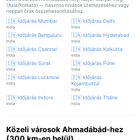
(Asia/Kolkata) — hasznos hívások ütemezéséhez vagy
nappali órák összehasonlításához.
🇮🇳 Időjárás Mumbai
🇮🇳 Időjárás Delhi
India
India
🇮🇳 Időjárás Bengaluru
🇮🇳 Időjárás Hyderabad
India
India
🇮🇳 Időjárás Csennai
🇮🇳 Időjárás Kalkutta
India
India
🇮🇳 Időjárás Surat
🇮🇳 Időjárás Púne
India
India
🇮🇳 Időjárás Lucknow
🇮🇳 Időjárás
Kojambuttúr
India
India
🇮🇳 Időjárás Indore
🇮🇳 Időjárás Thāne
India
India
Közeli városok Ahmadábád-hez
(300 km-en belül)