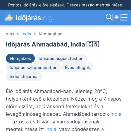
Pontos időjárás-előrejelzések
.
Összes ország megtekintése
.
☰
Időjárás.
org
🌐
más
>
India
>
Ahmadábád
Időjárás Ahmadábád, India 🇮🇳
Előrejelzés
Időjárás augusztusban
Időjárás szeptemberben
Éves átlagok
India időjárása
Élő időjárás Ahmadábád-ban, jelenleg 28°C,
helyenként eső a közelben. Nézze meg a 7 napos
előrejelzést, az óránkénti feltételeket és a
levegőminőség indexet. Ahmadábád tartozik
India
— az összes fővárosi város időjárásának
megtekintése itt
India
, vagy böngésszen
a