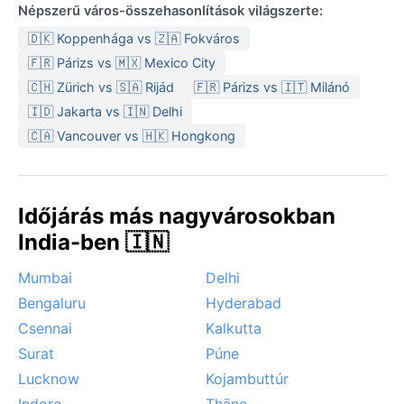
novembertől februárig tart, amikor a napfényes,
Népszerű város-összehasonlítások világszerte:
tiszta égbolt ideális a városnézéshez. Ilyenkor a híres
🇩🇰 Koppenhága vs 🇿🇦 Fokváros
Kandária Mahadeva-templom homlokzata is
🇫🇷 Párizs vs 🇲🇽 Mexico City
káprázatosan csillog a fényben. Az extrém hőség
🇨🇭 Zürich vs 🇸🇦 Rijád
🇫🇷 Párizs vs 🇮🇹 Milánó
miatt a nyári látogatás komoly próbatétel, a monszun
idején pedig a hirtelen szakadó esők és a lokális
🇮🇩 Jakarta vs 🇮🇳 Delhi
áradások nehezíthetik a közlekedést. A klíma
🇨🇦 Vancouver vs 🇭🇰 Hongkong
szélsőségei – a perzselő szárazság és a viharos
monszun – adják Ahmedabad igazi, lüktető karakterét.
Időjárás más nagyvárosokban
India-ben 🇮🇳
Mumbai
Delhi
Bengaluru
Hyderabad
Csennai
Kalkutta
Surat
Púne
Lucknow
Kojambuttúr
Indore
Thāne