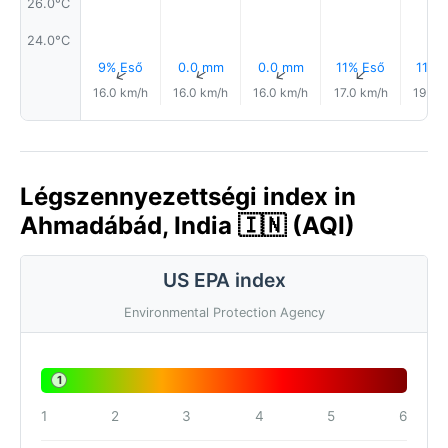
26.0°C
24.0°C
9% Eső
0.0 mm
0.0 mm
11% Eső
11% 
↑
↑
↑
↑
16.0 km/h
16.0 km/h
16.0 km/h
17.0 km/h
19.0 
Légszennyezettségi index in
Ahmadábád, India 🇮🇳 (AQI)
US EPA index
Environmental Protection Agency
1
1
2
3
4
5
6