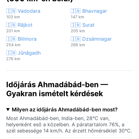
🇮🇳 Vadodara
🇮🇳 Bhavnagar
103 km
147 km
🇮🇳 Rājkot
🇮🇳 Surat
201 km
205 km
🇮🇳 Bilimora
🇮🇳 Dzsámnagar
254 km
266 km
🇮🇳 Jūnāgadh
276 km
Időjárás Ahmadábád-ben —
Gyakran ismételt kérdések
Milyen az időjárás Ahmadábád-ben most?
Most Ahmadábád-ben, India-ben, 28°C van,
helyenként eső a közelben. A páratartalom 76%, a
szél sebessége 14 km/h. Az érzett hőmérséklet 30°C.