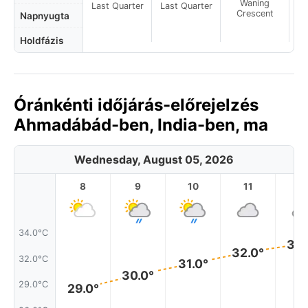
Waning
Last Quarter
Last Quarter
Crescent
Napnyugta
Holdfázis
Óránkénti időjárás-előrejelzés
Ahmadábád-ben, India-ben, ma
Wednesday, August 05, 2026
8
9
10
11
1
34.0°C
33.
32.0°
32.0°C
31.0°
30.0°
29.0°C
29.0°