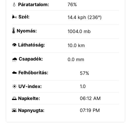
💧
Páratartalom:
76%
🌬️
Szél:
14.4 kph (236°)
🌡️
Nyomás:
1004.0 mb
👁️
Láthatóság:
10.0 km
🌧️
Csapadék:
0.0 mm
☁️
Felhőborítás:
57%
☀️
UV-index:
1.0
🌅
Napkelte:
06:12 AM
🌇
Napnyugta:
07:19 PM