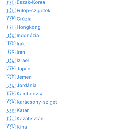
🇰🇵 Észak-Korea
🇵🇭 Fülöp-szigetek
🇬🇪 Grúzia
🇭🇰 Hongkong
🇮🇩 Indonézia
🇮🇶 Irak
🇮🇷 Irán
🇮🇱 Izrael
🇯🇵 Japán
🇾🇪 Jemen
🇯🇴 Jordánia
🇰🇭 Kambodzsa
🇨🇽 Karácsony-sziget
🇶🇦 Katar
🇰🇿 Kazahsztán
🇨🇳 Kína