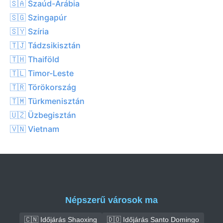
🇸🇦 Szaúd-Arábia
🇸🇬 Szingapúr
🇸🇾 Szíria
🇹🇯 Tádzsikisztán
🇹🇭 Thaiföld
🇹🇱 Timor-Leste
🇹🇷 Törökország
🇹🇲 Türkmenisztán
🇺🇿 Üzbegisztán
🇻🇳 Vietnam
Népszerű városok ma
🇨🇳 Időjárás Shaoxing
🇩🇴 Időjárás Santo Domingo