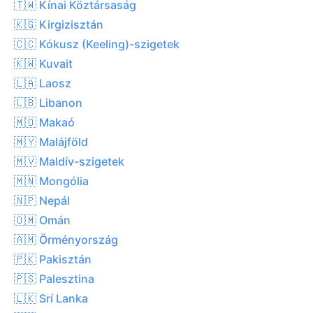
🇹🇼 Kínai Köztársaság
🇰🇬 Kirgizisztán
🇨🇨 Kókusz (Keeling)-szigetek
🇰🇼 Kuvait
🇱🇦 Laosz
🇱🇧 Libanon
🇲🇴 Makaó
🇲🇾 Malájföld
🇲🇻 Maldív-szigetek
🇲🇳 Mongólia
🇳🇵 Nepál
🇴🇲 Omán
🇦🇲 Örményország
🇵🇰 Pakisztán
🇵🇸 Palesztina
🇱🇰 Srí Lanka