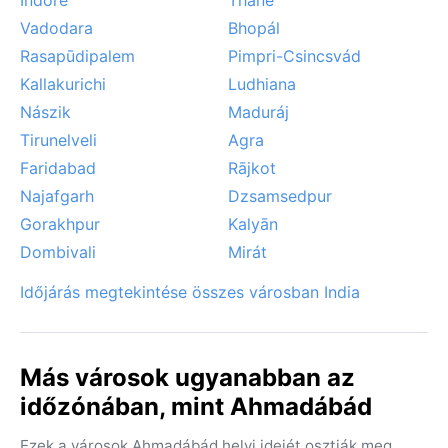
Vadodara
Bhopál
Rasapūdipalem
Pimpri-Csincsvád
Kallakurichi
Ludhiana
Nászik
Maduráj
Tirunelveli
Agra
Faridabad
Rājkot
Najafgarh
Dzsamsedpur
Gorakhpur
Kalyān
Dombivali
Mirát
Időjárás megtekintése összes városban India
Más városok ugyanabban az
időzónában, mint Ahmadábád
Ezek a városok Ahmadábád helyi idejét osztják meg