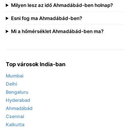
Milyen lesz az idő Ahmadábád-ben holnap?
Esni fog ma Ahmadábád-ben?
Mi a hőmérséklet Ahmadábád-ben ma?
Top városok India-ban
Mumbai
Delhi
Bengaluru
Hyderabad
Ahmadábád
Csennai
Kalkutta