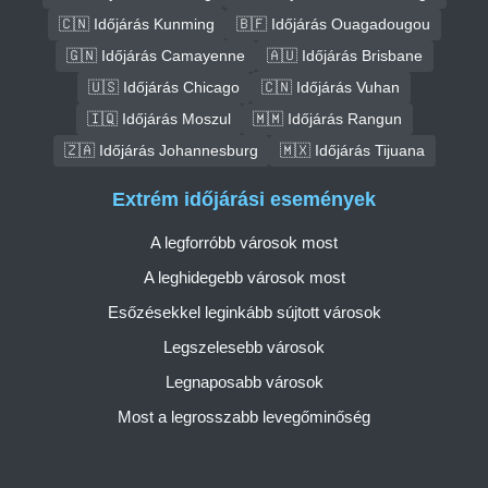
🇨🇳 Időjárás Kunming
🇧🇫 Időjárás Ouagadougou
🇬🇳 Időjárás Camayenne
🇦🇺 Időjárás Brisbane
🇺🇸 Időjárás Chicago
🇨🇳 Időjárás Vuhan
🇮🇶 Időjárás Moszul
🇲🇲 Időjárás Rangun
🇿🇦 Időjárás Johannesburg
🇲🇽 Időjárás Tijuana
Extrém időjárási események
A legforróbb városok most
A leghidegebb városok most
Esőzésekkel leginkább sújtott városok
Legszelesebb városok
Legnaposabb városok
Most a legrosszabb levegőminőség