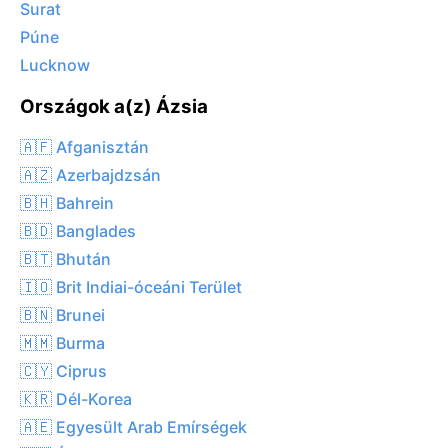
Surat
Púne
Lucknow
Országok a(z) Ázsia
🇦🇫 Afganisztán
🇦🇿 Azerbajdzsán
🇧🇭 Bahrein
🇧🇩 Banglades
🇧🇹 Bhután
🇮🇴 Brit Indiai-óceáni Terület
🇧🇳 Brunei
🇲🇲 Burma
🇨🇾 Ciprus
🇰🇷 Dél-Korea
🇦🇪 Egyesült Arab Emírségek