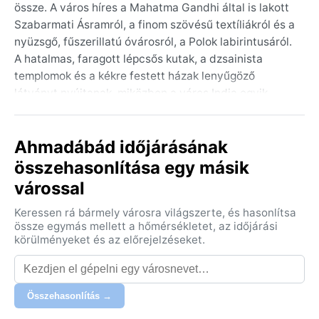
össze. A város híres a Mahatma Gandhi által is lakott
Szabarmati Ásramról, a finom szövésű textíliákról és a
nyüzsgő, fűszerillatú óvárosról, a Polok labirintusáról.
A hatalmas, faragott lépcsős kutak, a dzsainista
templomok és a kékre festett házak lenyűgöző
látványt nyújtanak, miközben a város India egyik
leggyorsabban fejlődő metropoliszává nőtte ki magát,
a modern felhőkarcolók és a hagyományos bazárok
Ahmadábád időjárásának
szédítő keverékében.
összehasonlítása egy másik
Éghajlata a forró, félszáraz BSh osztályba tartozik. A
várossal
nyarak, márciustól júniusig, kíméletlenül perzselőek: a
hőmérséklet 45°C fölé is szökhet, és a porviharok sem
Keressen rá bármely városra világszerte, és hasonlítsa
ritkák. A monszun júniustól szeptemberig hoz némi
össze egymás mellett a hőmérsékletet, az időjárási
enyhülést bőséges, de szeszélyes esőkkel, izzasztó
körülményeket és az előrejelzéseket.
páratartalommal. A tél (november-február) kellemes,
napközben 25-30°C, éjszaka 10°C körül – ilyenkor
érdemes könnyű pulóvert is csomagolni a hátizsákba.
Összehasonlítás →
A legtöbb utazó számára a legjobb időszak