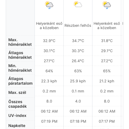
Helyenként eső
Helyenként eső
Hel
Részben felhős
a közelben
a közelben
a
Max.
32.9°C
34.7°C
31.8°C
hőmérséklet
30.1°C
30.3°C
29.1°C
Átlagos
hőmérséklet
27.1°C
26.4°C
27.2°C
Min.
hőmérséklet
64%
63%
65%
Átlagos
22.3 kph
25.9 kph
21.2 kph
páratartalom
0.2 mm
0.1 mm
0.2 mm
Max. szél
8.0
4.0
8.0
Összes
csapadék
06:12 AM
06:12 AM
06:12 AM
UV-index
07:19 PM
07:18 PM
07:17 PM
Napkelte