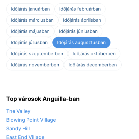
Időjárás januárban
Időjárás februárban
Időjárás márciusban
Időjárás áprilisban
Időjárás májusban
Időjárás júniusban
Időjárás júliusban
Időjárás augusztusban
Időjárás szeptemberben
Időjárás októberben
Időjárás novemberben
Időjárás decemberben
Top városok Anguilla-ban
The Valley
Blowing Point Village
Sandy Hill
East End Village