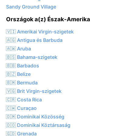
Sandy Ground Village
Országok a(z) Észak-Amerika
🇻🇮 Amerikai Virgin-szigetek
🇦🇬 Antigua és Barbuda
🇦🇼 Aruba
🇧🇸 Bahama-szigetek
🇧🇧 Barbados
🇧🇿 Belize
🇧🇲 Bermuda
🇻🇬 Brit Virgin-szigetek
🇨🇷 Costa Rica
🇨🇼 Curaçao
🇩🇲 Dominikai Közösség
🇩🇴 Dominikai Köztársaság
🇬🇩 Grenada