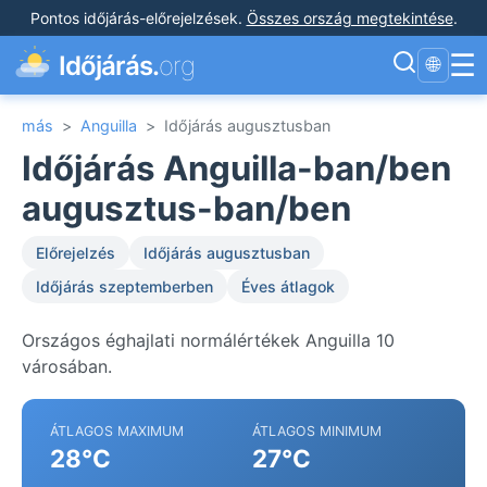
Pontos időjárás-előrejelzések
.
Összes ország megtekintése
.
☰
Időjárás.
org
🌐
más
>
Anguilla
>
Időjárás augusztusban
Időjárás Anguilla-ban/ben
augusztus-ban/ben
Előrejelzés
Időjárás augusztusban
Időjárás szeptemberben
Éves átlagok
Országos éghajlati normálértékek Anguilla 10
városában.
ÁTLAGOS MAXIMUM
ÁTLAGOS MINIMUM
28°C
27°C