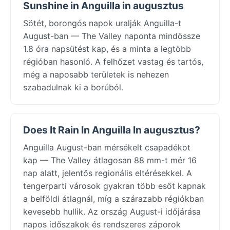
Sunshine in Anguilla in augusztus
Sötét, borongós napok uralják Anguilla-t
August-ban — The Valley naponta mindössze
1.8 óra napsütést kap, és a minta a legtöbb
régióban hasonló. A felhőzet vastag és tartós,
még a naposabb területek is nehezen
szabadulnak ki a borúból.
Does It Rain In Anguilla In augusztus?
Anguilla August-ban mérsékelt csapadékot
kap — The Valley átlagosan 88 mm-t mér 16
nap alatt, jelentős regionális eltérésekkel. A
tengerparti városok gyakran több esőt kapnak
a belföldi átlagnál, míg a szárazabb régiókban
kevesebb hullik. Az ország August-i időjárása
napos időszakok és rendszeres záporok