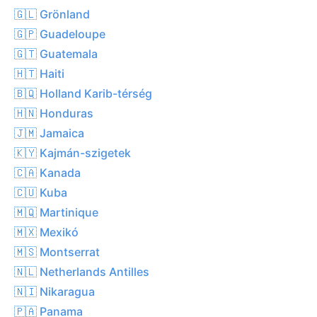
🇬🇱 Grönland
🇬🇵 Guadeloupe
🇬🇹 Guatemala
🇭🇹 Haiti
🇧🇶 Holland Karib-térség
🇭🇳 Honduras
🇯🇲 Jamaica
🇰🇾 Kajmán-szigetek
🇨🇦 Kanada
🇨🇺 Kuba
🇲🇶 Martinique
🇲🇽 Mexikó
🇲🇸 Montserrat
🇳🇱 Netherlands Antilles
🇳🇮 Nikaragua
🇵🇦 Panama