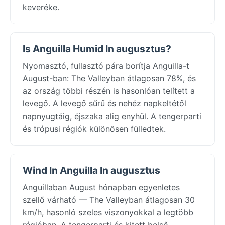
keveréke.
Is Anguilla Humid In augusztus?
Nyomasztó, fullasztó pára borítja Anguilla-t
August-ban: The Valleyban átlagosan 78%, és
az ország többi részén is hasonlóan telített a
levegő. A levegő sűrű és nehéz napkeltétől
napnyugtáig, éjszaka alig enyhül. A tengerparti
és trópusi régiók különösen fülledtek.
Wind In Anguilla In augusztus
Anguillaban August hónapban egyenletes
szellő várható — The Valleyban átlagosan 30
km/h, hasonló szeles viszonyokkal a legtöbb
régióban. A tengerparti és kitett belső