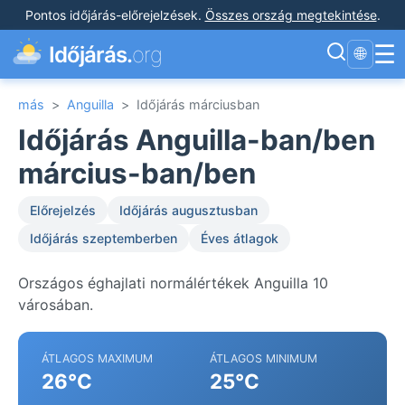
Pontos időjárás-előrejelzések
.
Összes ország megtekintése
.
☰
Időjárás.
org
🌐
más
>
Anguilla
>
Időjárás márciusban
Időjárás Anguilla-ban/ben
március-ban/ben
Előrejelzés
Időjárás augusztusban
Időjárás szeptemberben
Éves átlagok
Országos éghajlati normálértékek Anguilla 10
városában.
ÁTLAGOS MAXIMUM
ÁTLAGOS MINIMUM
26°C
25°C