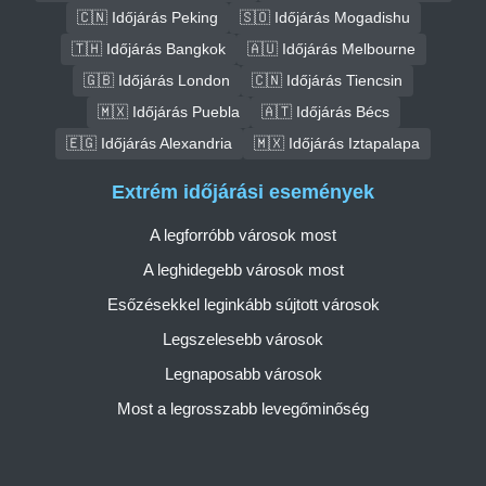
🇨🇳 Időjárás Peking
🇸🇴 Időjárás Mogadishu
🇹🇭 Időjárás Bangkok
🇦🇺 Időjárás Melbourne
🇬🇧 Időjárás London
🇨🇳 Időjárás Tiencsin
🇲🇽 Időjárás Puebla
🇦🇹 Időjárás Bécs
🇪🇬 Időjárás Alexandria
🇲🇽 Időjárás Iztapalapa
Extrém időjárási események
A legforróbb városok most
A leghidegebb városok most
Esőzésekkel leginkább sújtott városok
Legszelesebb városok
Legnaposabb városok
Most a legrosszabb levegőminőség