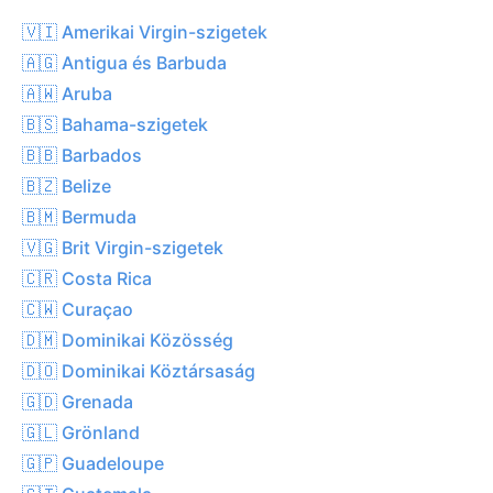
🇻🇮 Amerikai Virgin-szigetek
🇦🇬 Antigua és Barbuda
🇦🇼 Aruba
🇧🇸 Bahama-szigetek
🇧🇧 Barbados
🇧🇿 Belize
🇧🇲 Bermuda
🇻🇬 Brit Virgin-szigetek
🇨🇷 Costa Rica
🇨🇼 Curaçao
🇩🇲 Dominikai Közösség
🇩🇴 Dominikai Köztársaság
🇬🇩 Grenada
🇬🇱 Grönland
🇬🇵 Guadeloupe