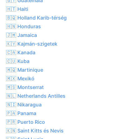
🇬🇹 Guatemala
🇭🇹 Haiti
🇧🇶 Holland Karib-térség
🇭🇳 Honduras
🇯🇲 Jamaica
🇰🇾 Kajmán-szigetek
🇨🇦 Kanada
🇨🇺 Kuba
🇲🇶 Martinique
🇲🇽 Mexikó
🇲🇸 Montserrat
🇳🇱 Netherlands Antilles
🇳🇮 Nikaragua
🇵🇦 Panama
🇵🇷 Puerto Rico
🇰🇳 Saint Kitts és Nevis