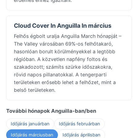
Cloud Cover In Anguilla In március
Felhős égbolt uralja Anguilla March hónapját –
The Valley városában 69%-os felhőtakaró,
hasonlóan borult körülményekkel a legtöbb
régióban. A közvetlen napfény foltos és
szakadozott; számíts szürke időszakokra,
rövid napos pillanatokkal. A tengerparti
területeken erősebb lehet a felhőzet, mint a
belső területeken.
További hónapok Anguilla-ban/ben
Időjárás januárban
Időjárás februárban
Időjárás márciusban
Időjárás áprilisban