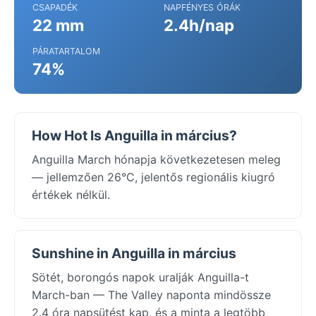
CSAPADÉK
NAPFÉNYES ÓRÁK
22 mm
2.4h/nap
PÁRATARTALOM
74%
How Hot Is Anguilla in március?
Anguilla March hónapja következetesen meleg
— jellemzően 26°C, jelentős regionális kiugró
értékek nélkül.
Sunshine in Anguilla in március
Sötét, borongós napok uralják Anguilla-t
March-ban — The Valley naponta mindössze
2.4 óra napsütést kap, és a minta a legtöbb