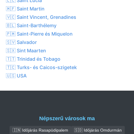
🇱🇨 Saint Lucia
🇲🇫 Saint Martin
🇻🇨 Saint Vincent, Grenadines
🇧🇱 Saint-Barthélemy
🇵🇲 Saint-Pierre és Miquelon
🇸🇻 Salvador
🇸🇽 Sint Maarten
🇹🇹 Trinidad és Tobago
🇹🇨 Turks- és Caicos-szigetek
🇺🇸 USA
Népszerű városok ma
🇮🇳 Időjárás Rasapūdipalem
🇸🇩 Időjárás Omdurmán