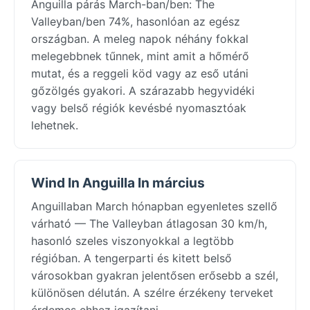
Anguilla párás March-ban/ben: The
Valleyban/ben 74%, hasonlóan az egész
országban. A meleg napok néhány fokkal
melegebbnek tűnnek, mint amit a hőmérő
mutat, és a reggeli köd vagy az eső utáni
gőzölgés gyakori. A szárazabb hegyvidéki
vagy belső régiók kevésbé nyomasztóak
lehetnek.
Wind In Anguilla In március
Anguillaban March hónapban egyenletes szellő
várható — The Valleyban átlagosan 30 km/h,
hasonló szeles viszonyokkal a legtöbb
régióban. A tengerparti és kitett belső
városokban gyakran jelentősen erősebb a szél,
különösen délután. A szélre érzékeny terveket
érdemes ehhez igazítani.