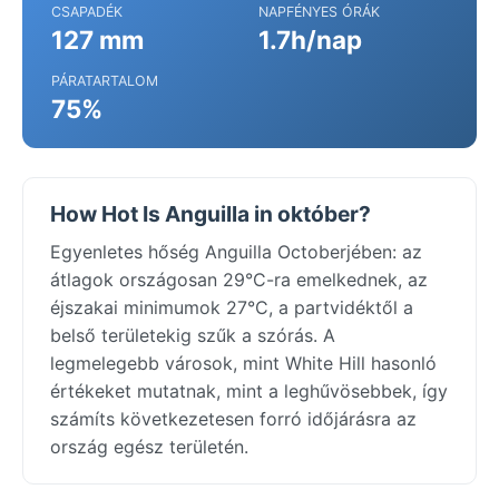
CSAPADÉK
NAPFÉNYES ÓRÁK
127 mm
1.7h/nap
PÁRATARTALOM
75%
How Hot Is Anguilla in október?
Egyenletes hőség Anguilla Octoberjében: az
átlagok országosan 29°C-ra emelkednek, az
éjszakai minimumok 27°C, a partvidéktől a
belső területekig szűk a szórás. A
legmelegebb városok, mint White Hill hasonló
értékeket mutatnak, mint a leghűvösebbek, így
számíts következetesen forró időjárásra az
ország egész területén.