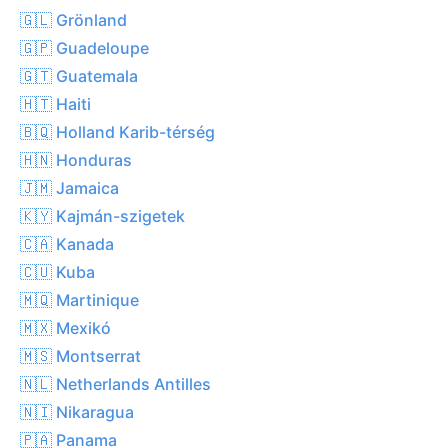
🇬🇱 Grönland
🇬🇵 Guadeloupe
🇬🇹 Guatemala
🇭🇹 Haiti
🇧🇶 Holland Karib-térség
🇭🇳 Honduras
🇯🇲 Jamaica
🇰🇾 Kajmán-szigetek
🇨🇦 Kanada
🇨🇺 Kuba
🇲🇶 Martinique
🇲🇽 Mexikó
🇲🇸 Montserrat
🇳🇱 Netherlands Antilles
🇳🇮 Nikaragua
🇵🇦 Panama