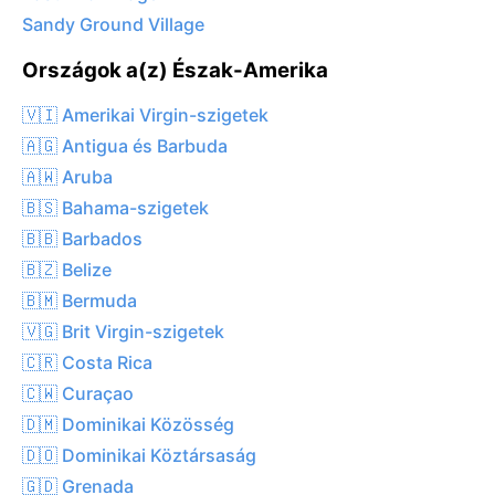
Sandy Ground Village
Országok a(z) Észak-Amerika
🇻🇮 Amerikai Virgin-szigetek
🇦🇬 Antigua és Barbuda
🇦🇼 Aruba
🇧🇸 Bahama-szigetek
🇧🇧 Barbados
🇧🇿 Belize
🇧🇲 Bermuda
🇻🇬 Brit Virgin-szigetek
🇨🇷 Costa Rica
🇨🇼 Curaçao
🇩🇲 Dominikai Közösség
🇩🇴 Dominikai Köztársaság
🇬🇩 Grenada