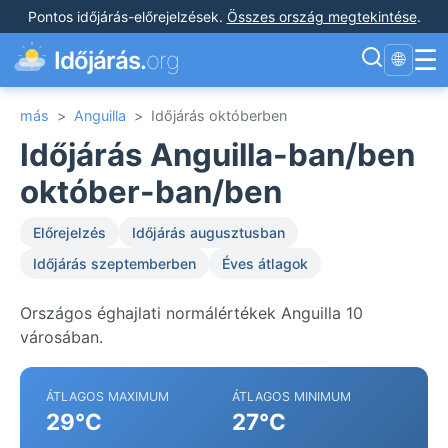
Pontos időjárás-előrejelzések
.
Összes ország megtekintése
.
☰
Időjárás.
org
🌐
más
>
Anguilla
>
Időjárás októberben
Időjárás Anguilla-ban/ben
október-ban/ben
Előrejelzés
Időjárás augusztusban
Időjárás szeptemberben
Éves átlagok
Országos éghajlati normálértékek Anguilla 10
városában.
ÁTLAGOS MAXIMUM
ÁTLAGOS MINIMUM
29°C
27°C