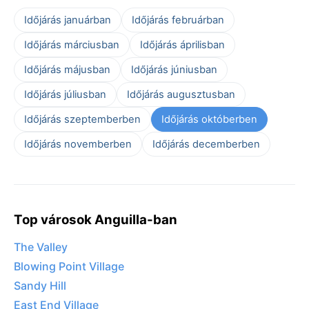
Időjárás januárban
Időjárás februárban
Időjárás márciusban
Időjárás áprilisban
Időjárás májusban
Időjárás júniusban
Időjárás júliusban
Időjárás augusztusban
Időjárás szeptemberben
Időjárás októberben
Időjárás novemberben
Időjárás decemberben
Top városok Anguilla-ban
The Valley
Blowing Point Village
Sandy Hill
East End Village