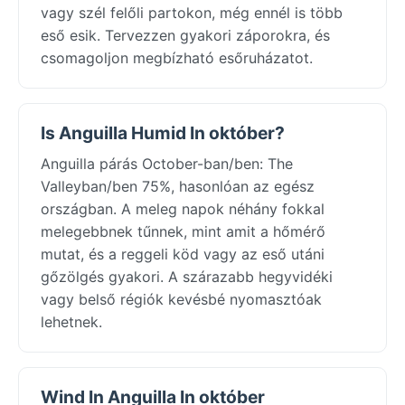
vagy szél felőli partokon, még ennél is több
eső esik. Tervezzen gyakori záporokra, és
csomagoljon megbízható esőruházatot.
Is Anguilla Humid In október?
Anguilla párás October-ban/ben: The
Valleyban/ben 75%, hasonlóan az egész
országban. A meleg napok néhány fokkal
melegebbnek tűnnek, mint amit a hőmérő
mutat, és a reggeli köd vagy az eső utáni
gőzölgés gyakori. A szárazabb hegyvidéki
vagy belső régiók kevésbé nyomasztóak
lehetnek.
Wind In Anguilla In október