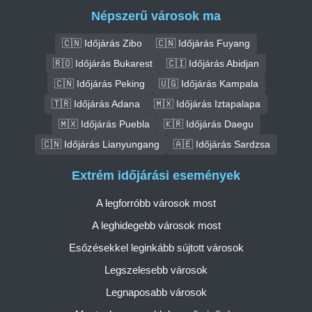
Népszerű városok ma
🇨🇳 Időjárás Zibo
🇨🇳 Időjárás Fuyang
🇷🇴 Időjárás Bukarest
🇨🇮 Időjárás Abidjan
🇨🇳 Időjárás Peking
🇺🇬 Időjárás Kampala
🇹🇷 Időjárás Adana
🇲🇽 Időjárás Iztapalapa
🇲🇽 Időjárás Puebla
🇰🇷 Időjárás Daegu
🇨🇳 Időjárás Lianyungang
🇦🇪 Időjárás Sardzsa
Extrém időjárási események
A legforróbb városok most
A leghidegebb városok most
Esőzésekkel leginkább sújtott városok
Legszelesebb városok
Legnaposabb városok