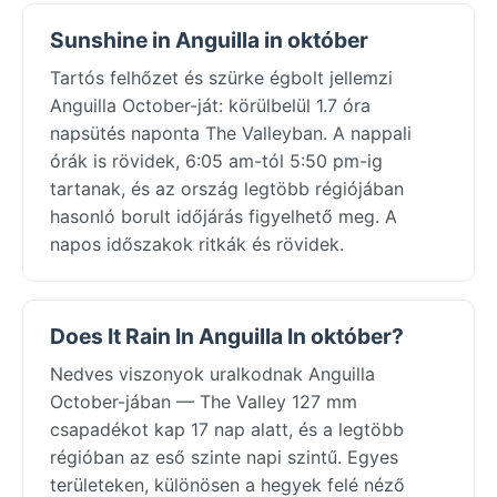
Sunshine in Anguilla in október
Tartós felhőzet és szürke égbolt jellemzi
Anguilla October-ját: körülbelül 1.7 óra
napsütés naponta The Valleyban. A nappali
órák is rövidek, 6:05 am-tól 5:50 pm-ig
tartanak, és az ország legtöbb régiójában
hasonló borult időjárás figyelhető meg. A
napos időszakok ritkák és rövidek.
Does It Rain In Anguilla In október?
Nedves viszonyok uralkodnak Anguilla
October-jában — The Valley 127 mm
csapadékot kap 17 nap alatt, és a legtöbb
régióban az eső szinte napi szintű. Egyes
területeken, különösen a hegyek felé néző