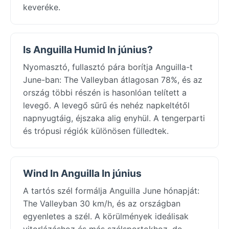
keveréke.
Is Anguilla Humid In június?
Nyomasztó, fullasztó pára borítja Anguilla-t
June-ban: The Valleyban átlagosan 78%, és az
ország többi részén is hasonlóan telített a
levegő. A levegő sűrű és nehéz napkeltétől
napnyugtáig, éjszaka alig enyhül. A tengerparti
és trópusi régiók különösen fülledtek.
Wind In Anguilla In június
A tartós szél formálja Anguilla June hónapját:
The Valleyban 30 km/h, és az országban
egyenletes a szél. A körülmények ideálisak
vitorlázáshoz és más szélsportokhoz, de