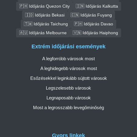
🇵🇭 Időjárás Quezon City
🇮🇳 Időjárás Kalkutta
🇮🇩 Időjárás Bekasi
🇨🇳 Időjárás Fuyang
🇹🇼 Időjárás Taichung
🇵🇭 Időjárás Davao
🇦🇺 Időjárás Melbourne
🇻🇳 Időjárás Haiphong
Extrém időjárási események
A legforróbb városok most
A leghidegebb városok most
Esőzésekkel leginkább sújtott városok
Legszelesebb városok
Legnaposabb városok
Most a legrosszabb levegőminőség
Gyors linkek