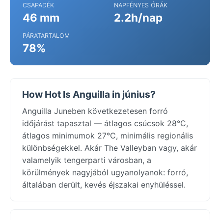
CSAPADÉK
NAPFÉNYES ÓRÁK
46 mm
2.2h/nap
PÁRATARTALOM
78%
How Hot Is Anguilla in június?
Anguilla Juneben következetesen forró
időjárást tapasztal — átlagos csúcsok 28°C,
átlagos minimumok 27°C, minimális regionális
különbségekkel. Akár The Valleyban vagy, akár
valamelyik tengerparti városban, a
körülmények nagyjából ugyanolyanok: forró,
általában derült, kevés éjszakai enyhüléssel.