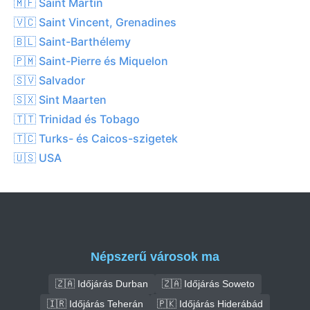
🇲🇫 Saint Martin
🇻🇨 Saint Vincent, Grenadines
🇧🇱 Saint-Barthélemy
🇵🇲 Saint-Pierre és Miquelon
🇸🇻 Salvador
🇸🇽 Sint Maarten
🇹🇹 Trinidad és Tobago
🇹🇨 Turks- és Caicos-szigetek
🇺🇸 USA
Népszerű városok ma
🇿🇦 Időjárás Durban
🇿🇦 Időjárás Soweto
🇮🇷 Időjárás Teherán
🇵🇰 Időjárás Hiderábád