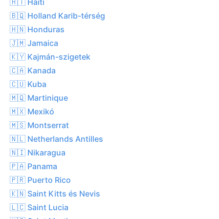
🇭🇹 Haiti
🇧🇶 Holland Karib-térség
🇭🇳 Honduras
🇯🇲 Jamaica
🇰🇾 Kajmán-szigetek
🇨🇦 Kanada
🇨🇺 Kuba
🇲🇶 Martinique
🇲🇽 Mexikó
🇲🇸 Montserrat
🇳🇱 Netherlands Antilles
🇳🇮 Nikaragua
🇵🇦 Panama
🇵🇷 Puerto Rico
🇰🇳 Saint Kitts és Nevis
🇱🇨 Saint Lucia