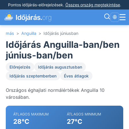
Pontos időjárás-előrejelzések
.
Összes ország megtekintése
.
☰
Időjárás.
org
🌐
más
>
Anguilla
>
Időjárás júniusban
Időjárás Anguilla-ban/ben
június-ban/ben
Előrejelzés
Időjárás augusztusban
Időjárás szeptemberben
Éves átlagok
Országos éghajlati normálértékek Anguilla 10
városában.
ÁTLAGOS MAXIMUM
ÁTLAGOS MINIMUM
28°C
27°C