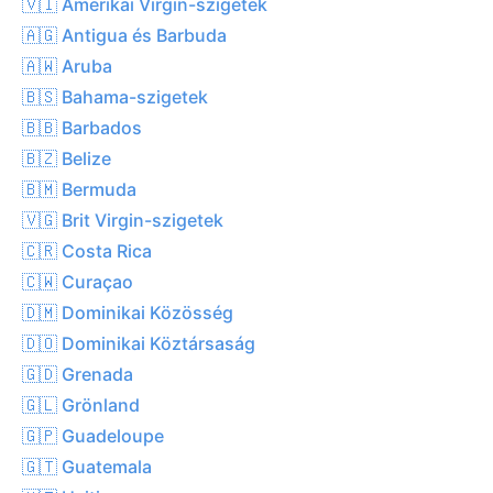
🇻🇮 Amerikai Virgin-szigetek
🇦🇬 Antigua és Barbuda
🇦🇼 Aruba
🇧🇸 Bahama-szigetek
🇧🇧 Barbados
🇧🇿 Belize
🇧🇲 Bermuda
🇻🇬 Brit Virgin-szigetek
🇨🇷 Costa Rica
🇨🇼 Curaçao
🇩🇲 Dominikai Közösség
🇩🇴 Dominikai Köztársaság
🇬🇩 Grenada
🇬🇱 Grönland
🇬🇵 Guadeloupe
🇬🇹 Guatemala