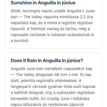
Sunshine in Anguilla in június
Sötét, borongós napok uralják Anguilla-t June-
ban — The Valley naponta mindössze 2.2 óra
napsütést kap, és a minta a legtöbb régióban
hasonló. A felhőzet vastag és tartós, még a
naposabb területek is nehezen szabadulnak ki
a borúból.
Does It Rain In Anguilla In június?
Anguilla June-ban mérsékelt csapadékot kap
— The Valley átlagosan 46 mm-t mér 10 nap
alatt, jelentős regionális eltérésekkel. A
tengerparti városok gyakran több esőt kapnak
a belföldi átlagnál, míg a szárazabb régiókban
kevesebb hullik. Az ország June-i időjárása
napos időszakok és rendszeres záporok