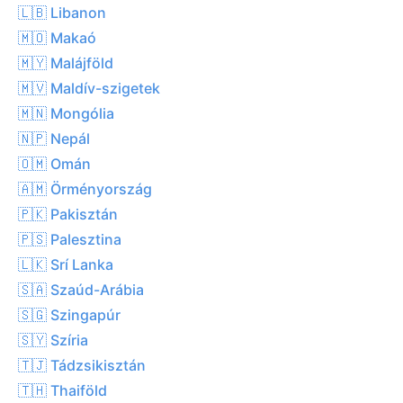
🇱🇧 Libanon
🇲🇴 Makaó
🇲🇾 Malájföld
🇲🇻 Maldív-szigetek
🇲🇳 Mongólia
🇳🇵 Nepál
🇴🇲 Omán
🇦🇲 Örményország
🇵🇰 Pakisztán
🇵🇸 Palesztina
🇱🇰 Srí Lanka
🇸🇦 Szaúd-Arábia
🇸🇬 Szingapúr
🇸🇾 Szíria
🇹🇯 Tádzsikisztán
🇹🇭 Thaiföld