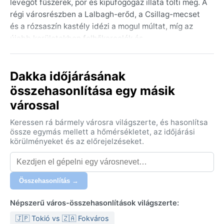
levegőt fűszerek, por és kipufogógáz illata tölti meg. A
régi városrészben a Lalbagh-erőd, a Csillag-mecset
és a rózsaszín kastély idézi a mogul múltat, míg az
újabb kerületekben felhőkarcolók és
bevásárlóközpontok sorakoznak. A földrajz
meghatározó: Dháka a folyók uralta alföldön terül el,
Dakka időjárásának
ahol a termékeny talaj és a sűrű vízhálózat az élet
alapja.
összehasonlítása egy másik
várossal
Éghajlata a Köppen-rendszer szerint Aw, vagyis
trópusi szavanna. A nyár (márciustól júniusig) forró és
Keressen rá bármely városra világszerte, és hasonlítsa
fullasztóan párás, a nappali hőmérséklet gyakran 35
össze egymás mellett a hőmérsékletet, az időjárási
°C fölé kúszik, az éjszakák alig hoznak enyhülést. A
körülményeket és az előrejelzéseket.
monszun (június–október) rendkívül csapadékos: az
éves 2000 milliméternyi eső java része ekkor hullik,
gyakoriak a villámárvizek. A tél (november–február)
Összehasonlítás →
enyhe és száraz, 15–25 °C közötti hőmérséklettel,
napsütéses nappalokkal. A páratartalom egész évben
Népszerű város-összehasonlítások világszerte:
magas, nyáron 80% körüli. A csomagolásnál könnyű,
🇯🇵 Tokió vs 🇿🇦 Fokváros
légáteresztő pamutruházat és esőkabát