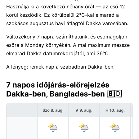
Használja ki a következő néhány órát — az eső 12
körül kezdődik. Ez körülbelül 2°C-kal elmarad a
szokásos augusztus havi átlagtól Dakka városában.
Változékony 7 napra számíthatunk, és csomagoljon
esőre a Monday környékén. A mai maximum messze
elmarad Dakka dátumrekordjától, ami 36°C.
A lényeg: remek nap a szabadban Dakka-ben.
7 napos időjárás-előrejelzés
Dakka-ben, Banglades-ben 🇧🇩
Szo 8. aug.
V 9. aug.
H 10. aug.
K