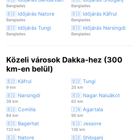
Banglades
Banglades
🇧🇩 Időjárás Natore
🇧🇩 Időjárás Kāfrul
Banglades
Banglades
🇧🇩 Időjárás Tungi
🇧🇩 Időjárás Narsingdi
Banglades
Banglades
Közeli városok Dakka-hez (300
km-en belül)
🇧🇩 Kāfrul
🇧🇩 Tungi
9 km
20 km
🇧🇩 Narsingdi
🇧🇩 Nagar Naluākot
39 km
62 km
🇧🇩 Comilla
🇮🇳 Agartala
84 km
90 km
🇧🇩 Bagerhat
🇧🇩 Jessore
133 km
136 km
🇧🇩 Natore
🇧🇩 Shibganj