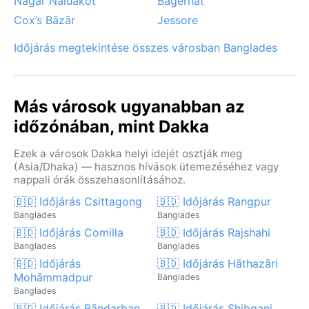
Nagar Naluākot
Bagerhat
Cox’s Bāzār
Jessore
Időjárás megtekintése összes városban Banglades
Más városok ugyanabban az
időzónában, mint Dakka
Ezek a városok Dakka helyi idejét osztják meg
(Asia/Dhaka) — hasznos hívások ütemezéséhez vagy
nappali órák összehasonlításához.
🇧🇩 Időjárás Csittagong
🇧🇩 Időjárás Rangpur
Banglades
Banglades
🇧🇩 Időjárás Comilla
🇧🇩 Időjárás Rajshahi
Banglades
Banglades
🇧🇩 Időjárás
🇧🇩 Időjárás Hāthazāri
Mohāmmadpur
Banglades
Banglades
🇧🇩 Időjárás Bāndarban
🇧🇩 Időjárás Shibganj