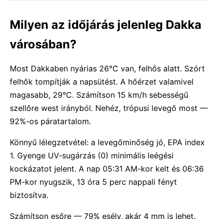
Milyen az időjárás jelenleg Dakka
városában?
Most Dakkaben nyárias 26°C van, felhős alatt. Szórt
felhők tompítják a napsütést. A hőérzet valamivel
magasabb, 29°C. Számítson 15 km/h sebességű
szellőre west irányból. Nehéz, trópusi levegő most —
92%-os páratartalom.
Könnyű lélegzetvétel: a levegőminőség jó, EPA index
1. Gyenge UV-sugárzás (0) minimális leégési
kockázatot jelent. A nap 05:31 AM-kor kelt és 06:36
PM-kor nyugszik, 13 óra 5 perc nappali fényt
biztosítva.
Számítson esőre — 79% esély, akár 4 mm is lehet.