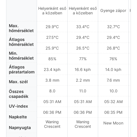
Helyenként eső
Helyenként eső
Gyenge zápor
Rés
a közelben
a közelben
Max.
29.9°C
33.4°C
32.7°C
hőmérséklet
27.5°C
29.4°C
29.4°C
Átlagos
hőmérséklet
25.9°C
26.5°C
26.8°C
Min.
hőmérséklet
85%
77%
76%
Átlagos
23.4 kph
16.6 kph
14.0 kph
páratartalom
3.8 mm
2.2 mm
7.6 mm
Max. szél
8.0
11.0
10.0
Összes
csapadék
05:31 AM
05:31 AM
05:32 AM
0
UV-index
06:36 PM
06:36 PM
06:35 PM
Napkelte
Waning
Waning
New Moon
N
Crescent
Crescent
Napnyugta