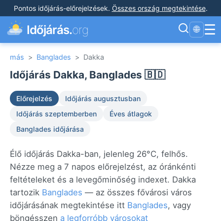
Pontos időjárás-előrejelzések
.
Összes ország megtekintése
.
☰
Időjárás.
org
🌐
más
>
Banglades
>
Dakka
Időjárás Dakka, Banglades 🇧🇩
Előrejelzés
Időjárás augusztusban
Időjárás szeptemberben
Éves átlagok
Banglades időjárása
Élő időjárás Dakka-ban, jelenleg 26°C, felhős.
Nézze meg a 7 napos előrejelzést, az óránkénti
feltételeket és a levegőminőség indexet. Dakka
tartozik
Banglades
— az összes fővárosi város
időjárásának megtekintése itt
Banglades
, vagy
böngésszen
a legforróbb városokat