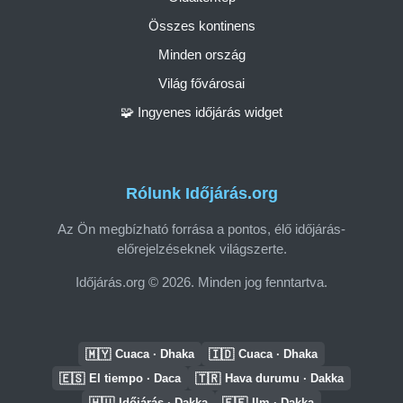
Összes kontinens
Minden ország
Világ fővárosai
🧩 Ingyenes időjárás widget
Rólunk Időjárás.org
Az Ön megbízható forrása a pontos, élő időjárás-
előrejelzéseknek világszerte.
Időjárás.org © 2026. Minden jog fenntartva.
🇲🇾
🇮🇩
Cuaca · Dhaka
Cuaca · Dhaka
🇪🇸
🇹🇷
El tiempo · Daca
Hava durumu · Dakka
🇭🇺
🇪🇪
Időjárás · Dakka
Ilm · Dakka