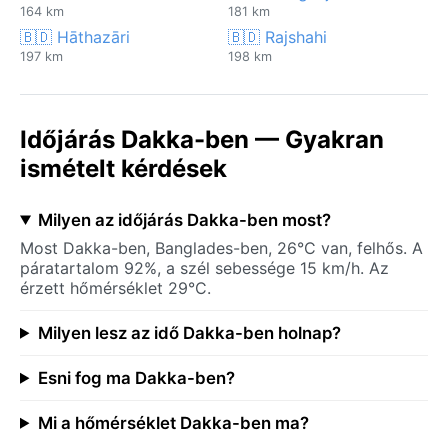
164 km
181 km
🇧🇩 Hāthazāri
🇧🇩 Rajshahi
197 km
198 km
Időjárás Dakka-ben — Gyakran
ismételt kérdések
Milyen az időjárás Dakka-ben most?
Most Dakka-ben, Banglades-ben, 26°C van, felhős. A
páratartalom 92%, a szél sebessége 15 km/h. Az
érzett hőmérséklet 29°C.
Milyen lesz az idő Dakka-ben holnap?
Esni fog ma Dakka-ben?
Mi a hőmérséklet Dakka-ben ma?