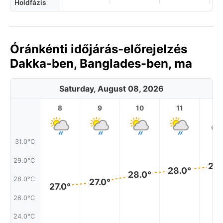
Holdfázis
Óránkénti időjárás-előrejelzés
Dakka-ben, Banglades-ben, ma
Saturday, August 08, 2026
8
9
10
11
1
31.0°C
29.0°C
29.
28.0°
28.0°
28.0°C
27.0°
27.0°
26.0°C
24.0°C