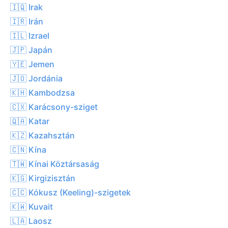
🇮🇶 Irak
🇮🇷 Irán
🇮🇱 Izrael
🇯🇵 Japán
🇾🇪 Jemen
🇯🇴 Jordánia
🇰🇭 Kambodzsa
🇨🇽 Karácsony-sziget
🇶🇦 Katar
🇰🇿 Kazahsztán
🇨🇳 Kína
🇹🇼 Kínai Köztársaság
🇰🇬 Kirgizisztán
🇨🇨 Kókusz (Keeling)-szigetek
🇰🇼 Kuvait
🇱🇦 Laosz