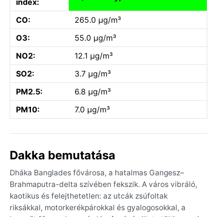
index:
CO:
265.0 µg/m³
O3:
55.0 µg/m³
NO2:
12.1 µg/m³
SO2:
3.7 µg/m³
PM2.5:
6.8 µg/m³
PM10:
7.0 µg/m³
Dakka bemutatása
Dháka Banglades fővárosa, a hatalmas Gangesz–
Brahmaputra-delta szívében fekszik. A város vibráló,
kaotikus és felejthetetlen: az utcák zsúfoltak
riksákkal, motorkerékpárokkal és gyalogosokkal, a