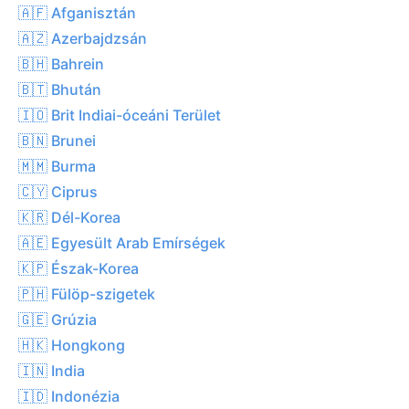
🇦🇫 Afganisztán
🇦🇿 Azerbajdzsán
🇧🇭 Bahrein
🇧🇹 Bhután
🇮🇴 Brit Indiai-óceáni Terület
🇧🇳 Brunei
🇲🇲 Burma
🇨🇾 Ciprus
🇰🇷 Dél-Korea
🇦🇪 Egyesült Arab Emírségek
🇰🇵 Észak-Korea
🇵🇭 Fülöp-szigetek
🇬🇪 Grúzia
🇭🇰 Hongkong
🇮🇳 India
🇮🇩 Indonézia