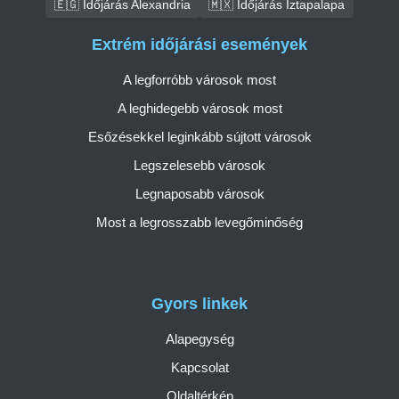
🇪🇬 Időjárás Alexandria
🇲🇽 Időjárás Iztapalapa
Extrém időjárási események
A legforróbb városok most
A leghidegebb városok most
Esőzésekkel leginkább sújtott városok
Legszelesebb városok
Legnaposabb városok
Most a legrosszabb levegőminőség
Gyors linkek
Alapegység
Kapcsolat
Oldaltérkép