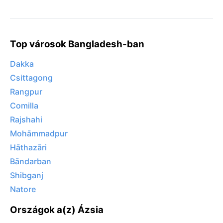
Top városok Bangladesh-ban
Dakka
Csittagong
Rangpur
Comilla
Rajshahi
Mohāmmadpur
Hāthazāri
Bāndarban
Shibganj
Natore
Országok a(z) Ázsia