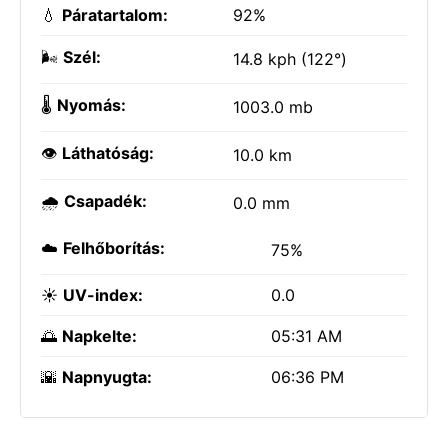
💧
Páratartalom:
92%
🌬️
Szél:
14.8 kph (122°)
🌡️
Nyomás:
1003.0 mb
👁️
Láthatóság:
10.0 km
🌧️
Csapadék:
0.0 mm
☁️
Felhőborítás:
75%
☀️
UV-index:
0.0
🌅
Napkelte:
05:31 AM
🌇
Napnyugta:
06:36 PM