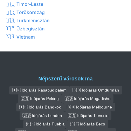
🇹🇱 Timor-Leste
🇹🇷 Törökország
🇹🇲 Türkmenisztán
🇺🇿 Üzbegisztán
🇻🇳 Vietnam
Népszerű városok ma
🇮🇳 Időjárás Rasapūdipalem
🇸🇩 Időjárás Omdurmán
🇨🇳 Időjárás Peking
🇸🇴 Időjárás Mogadishu
🇹🇭 Időjárás Bangkok
🇦🇺 Időjárás Melbourne
🇬🇧 Időjárás London
🇨🇳 Időjárás Tiencsin
🇲🇽 Időjárás Puebla
🇦🇹 Időjárás Bécs