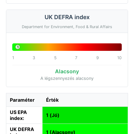
UK DEFRA index
Department for Environment, Food & Rural Affairs
1
1
3
5
7
9
10
Alacsony
A légszennyezés alacsony
Paraméter
Érték
US EPA
1 (Jó)
index:
UK DEFRA
1 (Alacsony)