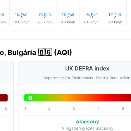
ső
1% Eső
1% Eső
1% Eső
1% Eső
1% Eső
↑
↑
↑
↑
↑
↑
km/h
10.0 km/h
9.0 km/h
9.0 km/h
8.0 km/h
3.0 km/h
, Bulgária 🇧🇬 (AQI)
UK DEFRA index
Department for Environment, Food & Rural Affair
1
6
1
3
5
7
9
Alacsony
A légszennyezés alacsony