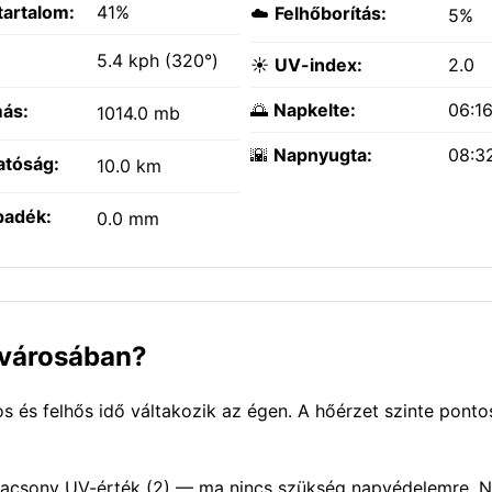
tartalom:
41%
☁️
Felhőborítás:
5%
:
5.4 kph (320°)
☀️
UV-index:
2.0
🌅
Napkelte:
06:1
ás:
1014.0 mb
🌇
Napnyugta:
08:3
atóság:
10.0 km
padék:
0.0 mm
 városában?
 és felhős idő váltakozik az égen. A hőérzet szinte ponto
 Alacsony UV-érték (2) — ma nincs szükség napvédelemre. 