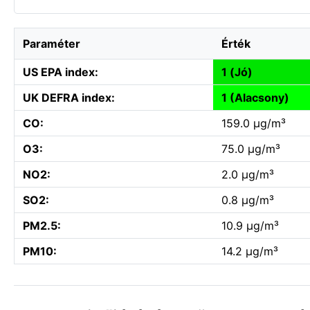
Paraméter
Érték
US EPA index:
1 (Jó)
UK DEFRA index:
1 (Alacsony)
CO:
159.0 µg/m³
O3:
75.0 µg/m³
NO2:
2.0 µg/m³
SO2:
0.8 µg/m³
PM2.5:
10.9 µg/m³
PM10:
14.2 µg/m³