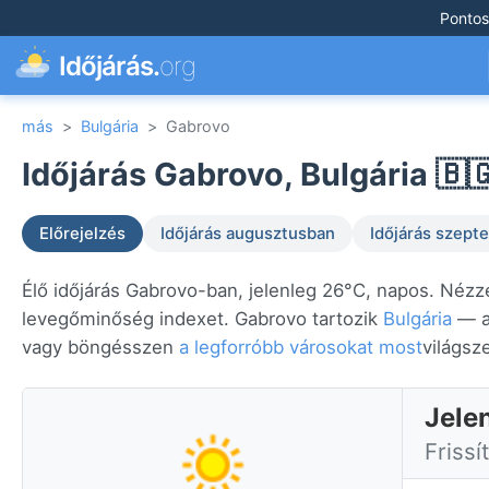
Pontos
Időjárás.
org
más
>
Bulgária
>
Gabrovo
Időjárás Gabrovo, Bulgária 🇧
Előrejelzés
Időjárás augusztusban
Időjárás szep
Élő időjárás Gabrovo-ban, jelenleg 26°C, napos. Nézze
levegőminőség indexet. Gabrovo tartozik
Bulgária
— az
vagy böngésszen
a legforróbb városokat most
világsz
Jele
Frissí