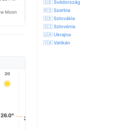
🇸🇪 Svédország
🇷🇸 Szerbia
ew Moon
New Moon
🇸🇰 Szlovákia
🇸🇮 Szlovénia
🇺🇦 Ukrajna
🇻🇦 Vatikán
20
21
22
23
1
26.0°
25.0°
23.0°
22.0°
21.0°
21.0°