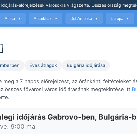
 időjárás-előrejelzések
városokra világszerte
.
Összes ország megtek
Afrika
Antarktisz
Dél-Amerika
Európa
▼
▼
▼
▼

temberben
Éves átlagok
Bulgária időjárása
 meg a 7 napos előrejelzést, az óránkénti feltételeket é
 összes fővárosi város időjárásának megtekintése itt
Bu
erte.
nlegi időjárás Gabrovo-ben, Bulgária-
tve: 9:00 ma