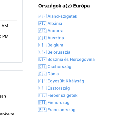
Országok a(z) Európa
🇦🇽 Åland-szigetek
🇦🇱 Albánia
6 AM
🇦🇩 Andorra
2 PM
🇦🇹 Ausztria
🇧🇪 Belgium
🇧🇾 Belorusszia
🇧🇦 Bosznia és Hercegovina
🇨🇿 Csehország
🇩🇰 Dánia
🇬🇧 Egyesült Királyság
🇪🇪 Észtország
🇫🇴 Feröer szigetek
san
🇫🇮 Finnország
🇫🇷 Franciaország
Napkelte