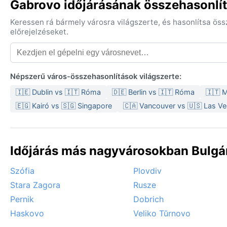
Gabrovo időjárásának összehasonlít
Keressen rá bármely városra világszerte, és hasonlítsa ös
előrejelzéseket.
Népszerű város-összehasonlítások világszerte:
🇮🇪 Dublin vs 🇮🇹 Róma
🇩🇪 Berlin vs 🇮🇹 Róma
🇮🇹 M
🇪🇬 Kairó vs 🇸🇬 Singapore
🇨🇦 Vancouver vs 🇺🇸 Las V
Időjárás más nagyvárosokban Bulgár
Szófia
Plovdiv
Stara Zagora
Rusze
Pernik
Dobrich
Haskovo
Veliko Tŭrnovo