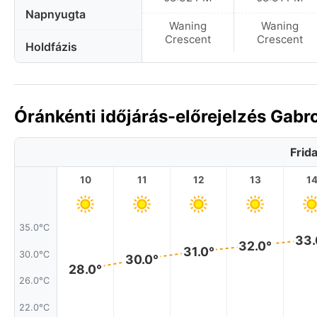
Napnyugta
Waning
Waning
Crescent
Crescent
Holdfázis
Óránkénti időjárás-előrejelzés Gabr
Frid
10
11
12
13
1
35.0°C
33.
32.0°
31.0°
30.0°C
30.0°
28.0°
26.0°C
22.0°C