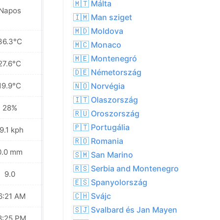
🇲🇹 Málta
Napos
Napos
🇮🇲 Man sziget
🇲🇩 Moldova
36.3°C
34.6°C
🇲🇨 Monaco
🇲🇪 Montenegró
27.6°C
26.5°C
🇩🇪 Németország
19.9°C
19.4°C
🇳🇴 Norvégia
🇮🇹 Olaszország
28%
30%
🇷🇺 Oroszország
🇵🇹 Portugália
9.1 kph
14.8 kph
🇷🇴 Romania
0.0 mm
0.0 mm
🇸🇲 San Marino
🇷🇸 Serbia and Montenegro
9.0
8.0
🇪🇸 Spanyolország
🇨🇭 Svájc
6:21 AM
06:22 AM
🇸🇯 Svalbard és Jan Mayen
8:25 PM
08:24 PM