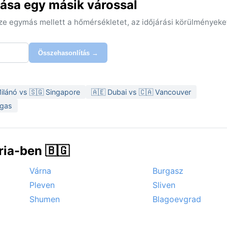
ása egy másik várossal
sze egymás mellett a hőmérsékletet, az időjárási körülményeke
Összehasonlítás →
ilánó vs 🇸🇬 Singapore
🇦🇪 Dubai vs 🇨🇦 Vancouver
egas
ia-ben 🇧🇬
Várna
Burgasz
Pleven
Sliven
Shumen
Blagoevgrad