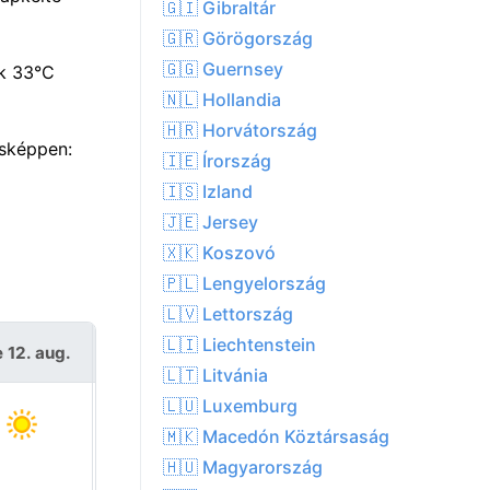
🇬🇮 Gibraltár
🇬🇷 Görögország
🇬🇬 Guernsey
ék 33°C
🇳🇱 Hollandia
🇭🇷 Horvátország
ásképpen:
🇮🇪 Írország
🇮🇸 Izland
🇯🇪 Jersey
🇽🇰 Koszovó
🇵🇱 Lengyelország
🇱🇻 Lettország
🇱🇮 Liechtenstein
 12. aug.
Cs 13. aug.
🇱🇹 Litvánia
🇱🇺 Luxemburg
🇲🇰 Macedón Köztársaság
🇭🇺 Magyarország