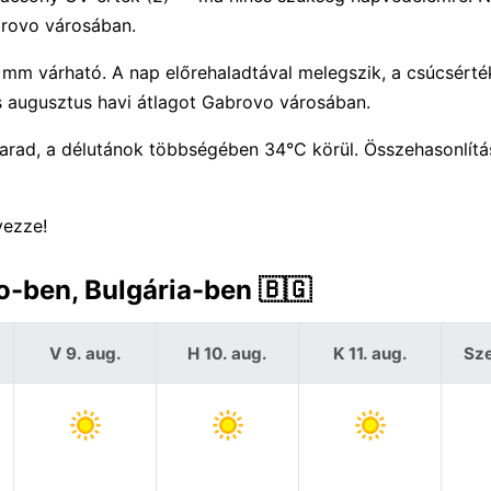
brovo városában.
0 mm várható. A nap előrehaladtával melegszik, a csúcsért
os augusztus havi átlagot Gabrovo városában.
arad, a délutánok többségében 34°C körül. Összehasonlít
vezze!
o-ben, Bulgária-ben 🇧🇬
V 9. aug.
H 10. aug.
K 11. aug.
Sze