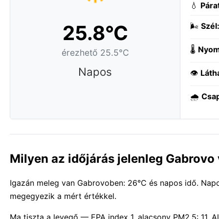
💧
Pára
25.8°C
🌬️
Szél
🌡️
Nyom
érezhető 25.5°C
Napos
👁️
Láth
🌧️
Csa
Milyen az időjárás jelenleg Gabrovo
Igazán meleg van Gabrovoben: 26°C és napos idő. Napos
megegyezik a mért értékkel.
Ma tiszta a levegő — EPA index 1, alacsony PM2.5: 11.