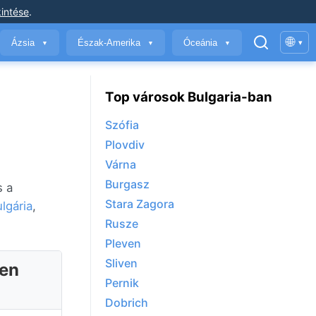
intése
.
🌐
Ázsia
Észak-Amerika
Óceánia
▾
▼
▼
▼
Top városok Bulgaria-ban
Szófia
Plovdiv
Várna
Burgasz
s a
Stara Zagora
lgária
,
Rusze
Pleven
Sliven
ben
Pernik
Dobrich