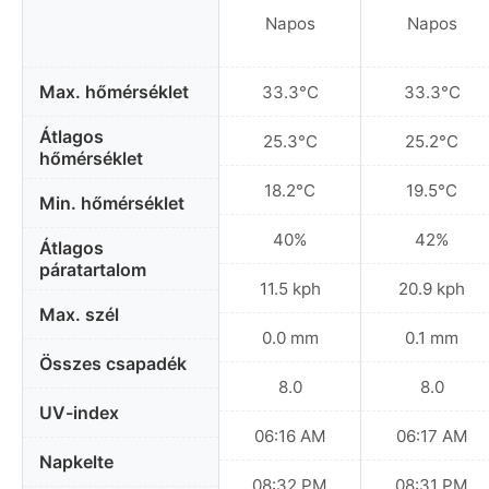
Napos
Napos
Max. hőmérséklet
33.3°C
33.3°C
Átlagos
25.3°C
25.2°C
hőmérséklet
18.2°C
19.5°C
Min. hőmérséklet
40%
42%
Átlagos
páratartalom
11.5 kph
20.9 kph
Max. szél
0.0 mm
0.1 mm
Összes csapadék
8.0
8.0
UV-index
06:16 AM
06:17 AM
Napkelte
08:32 PM
08:31 PM