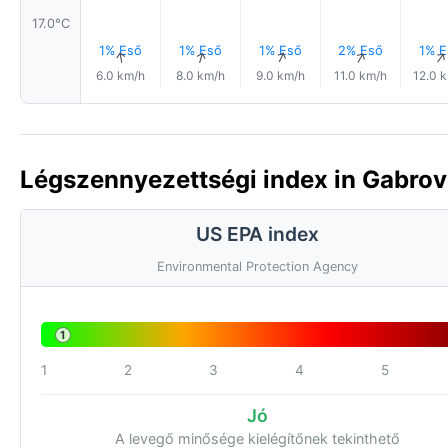
17.0°C
1% Eső
1% Eső
1% Eső
2% Eső
1% E
↑
↑
↑
↑
6.0 km/h
8.0 km/h
9.0 km/h
11.0 km/h
12.0 
Légszennyezettségi index in Gabrovo
US EPA index
Environmental Protection Agency
1
1
2
3
4
5
Jó
A levegő minősége kielégítőnek tekinthető