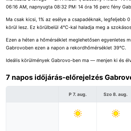
06:16 AM, napnyugta 08:32 PM: 14 óra 16 perc fény Ga
Ma csak kicsi, 1% az esélye a csapadéknak, legfeljebb 
körül lesz. Ez körülbelül 4°C-kal haladja meg a szokás
Ezen a héten a hőmérséklet meglehetősen egyenletes m
Gabrovoben ezen a napon a rekordhőmérséklet 39°C.
Ideális körülmények Gabrovo-ben ma — menjen ki és él
7 napos időjárás-előrejelzés Gabrov
P 7. aug.
Szo 8. aug.