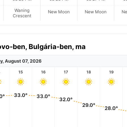
Waning
New Moon
New Moon
N
Crescent
ovo-ben, Bulgária-ben, ma
ay, August 07, 2026
4
15
16
17
18
19
33.0°
0°
33.0°
32.0°
29.0°
28.0°