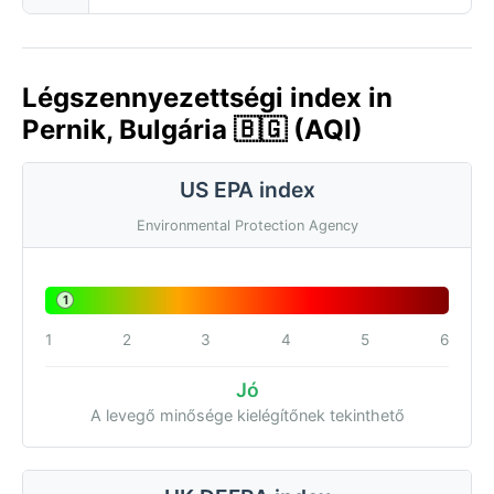
Légszennyezettségi index in
Pernik, Bulgária 🇧🇬 (AQI)
US EPA index
Environmental Protection Agency
1
1
2
3
4
5
6
Jó
A levegő minősége kielégítőnek tekinthető