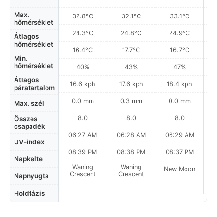
Max.
32.8°C
32.1°C
33.1°C
hőmérséklet
24.3°C
24.8°C
24.9°C
Átlagos
hőmérséklet
16.4°C
17.7°C
16.7°C
Min.
hőmérséklet
40%
43%
47%
Átlagos
16.6 kph
17.6 kph
18.4 kph
páratartalom
0.0 mm
0.3 mm
0.0 mm
Max. szél
8.0
8.0
8.0
Összes
csapadék
06:27 AM
06:28 AM
06:29 AM
0
UV-index
08:39 PM
08:38 PM
08:37 PM
Napkelte
Waning
Waning
New Moon
N
Crescent
Crescent
Napnyugta
Holdfázis