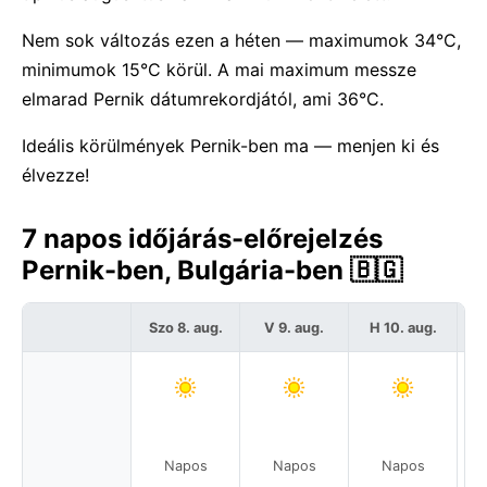
Nem sok változás ezen a héten — maximumok 34°C,
minimumok 15°C körül. A mai maximum messze
elmarad Pernik dátumrekordjától, ami 36°C.
Ideális körülmények Pernik-ben ma — menjen ki és
élvezze!
7 napos időjárás-előrejelzés
Pernik-ben, Bulgária-ben 🇧🇬
Szo 8. aug.
V 9. aug.
H 10. aug.
K
Napos
Napos
Napos