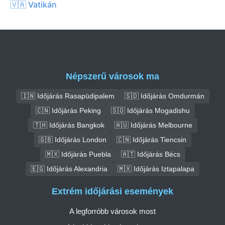
🇻🇦 Vatikán
Népszerű városok ma
🇮🇳 Időjárás Rasapūdipalem
🇸🇩 Időjárás Omdurmán
🇨🇳 Időjárás Peking
🇸🇴 Időjárás Mogadishu
🇹🇭 Időjárás Bangkok
🇦🇺 Időjárás Melbourne
🇬🇧 Időjárás London
🇨🇳 Időjárás Tiencsin
🇲🇽 Időjárás Puebla
🇦🇹 Időjárás Bécs
🇪🇬 Időjárás Alexandria
🇲🇽 Időjárás Iztapalapa
Extrém időjárási események
A legforróbb városok most