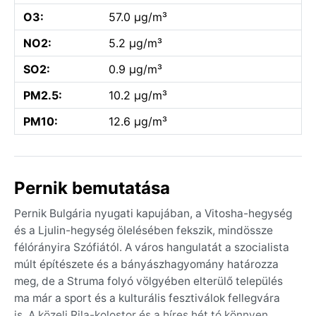
O3:
57.0 µg/m³
NO2:
5.2 µg/m³
SO2:
0.9 µg/m³
PM2.5:
10.2 µg/m³
PM10:
12.6 µg/m³
Pernik bemutatása
Pernik Bulgária nyugati kapujában, a Vitosha-hegység
és a Ljulin-hegység ölelésében fekszik, mindössze
félórányira Szófiától. A város hangulatát a szocialista
múlt építészete és a bányászhagyomány határozza
meg, de a Struma folyó völgyében elterülő település
ma már a sport és a kulturális fesztiválok fellegvára
is. A közeli Rila-kolostor és a híres hét tó könnyen