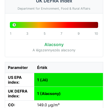
UK DEFRA index
Department for Environment, Food & Rural Affairs
1
1
3
5
7
9
10
Alacsony
A légszennyezés alacsony
Paraméter
Érték
US EPA
1 (Jó)
index:
UK DEFRA
1 (Alacsony)
index:
CO:
149.0 µg/m³