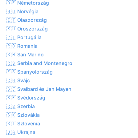
🇩🇪 Németország
🇳🇴 Norvégia
🇮🇹 Olaszország
🇷🇺 Oroszország
🇵🇹 Portugália
🇷🇴 Romania
🇸🇲 San Marino
🇷🇸 Serbia and Montenegro
🇪🇸 Spanyolország
🇨🇭 Svájc
🇸🇯 Svalbard és Jan Mayen
🇸🇪 Svédország
🇷🇸 Szerbia
🇸🇰 Szlovákia
🇸🇮 Szlovénia
🇺🇦 Ukrajna