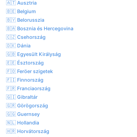
🇦🇹 Ausztria
🇧🇪 Belgium
🇧🇾 Belorusszia
🇧🇦 Bosznia és Hercegovina
🇨🇿 Csehország
🇩🇰 Dánia
🇬🇧 Egyesült Királyság
🇪🇪 Észtország
🇫🇴 Feröer szigetek
🇫🇮 Finnország
🇫🇷 Franciaország
🇬🇮 Gibraltár
🇬🇷 Görögország
🇬🇬 Guernsey
🇳🇱 Hollandia
🇭🇷 Horvátország