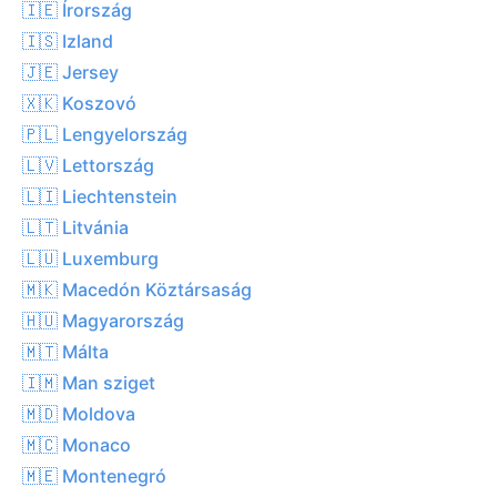
🇮🇪 Írország
🇮🇸 Izland
🇯🇪 Jersey
🇽🇰 Koszovó
🇵🇱 Lengyelország
🇱🇻 Lettország
🇱🇮 Liechtenstein
🇱🇹 Litvánia
🇱🇺 Luxemburg
🇲🇰 Macedón Köztársaság
🇭🇺 Magyarország
🇲🇹 Málta
🇮🇲 Man sziget
🇲🇩 Moldova
🇲🇨 Monaco
🇲🇪 Montenegró