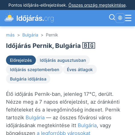
Pontos időjárás-előrejelzések
.
Összes ország megtekintése
.
☰
Időjárás.
org
🌐
más
>
Bulgária
>
Pernik
Időjárás Pernik, Bulgária 🇧🇬
Előrejelzés
Időjárás augusztusban
Időjárás szeptemberben
Éves átlagok
Bulgária időjárása
Élő időjárás Pernik-ban, jelenleg 17°C, derült.
Nézze meg a 7 napos előrejelzést, az óránkénti
feltételeket és a levegőminőség indexet. Pernik
tartozik
Bulgária
— az összes fővárosi város
időjárásának megtekintése itt
Bulgária
, vagy
böngésszen
a legforróbb városokat