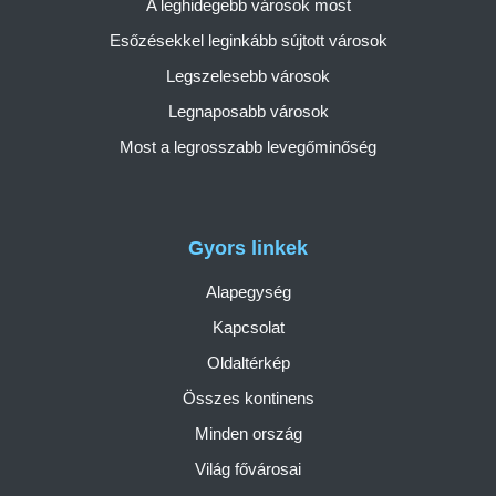
A leghidegebb városok most
Esőzésekkel leginkább sújtott városok
Legszelesebb városok
Legnaposabb városok
Most a legrosszabb levegőminőség
Gyors linkek
Alapegység
Kapcsolat
Oldaltérkép
Összes kontinens
Minden ország
Világ fővárosai