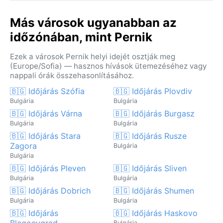
Más városok ugyanabban az
időzónában, mint Pernik
Ezek a városok Pernik helyi idejét osztják meg
(Europe/Sofia) — hasznos hívások ütemezéséhez vagy
nappali órák összehasonlításához.
🇧🇬 Időjárás Szófia
🇧🇬 Időjárás Plovdiv
Bulgária
Bulgária
🇧🇬 Időjárás Várna
🇧🇬 Időjárás Burgasz
Bulgária
Bulgária
🇧🇬 Időjárás Stara
🇧🇬 Időjárás Rusze
Zagora
Bulgária
Bulgária
🇧🇬 Időjárás Pleven
🇧🇬 Időjárás Sliven
Bulgária
Bulgária
🇧🇬 Időjárás Dobrich
🇧🇬 Időjárás Shumen
Bulgária
Bulgária
🇧🇬 Időjárás
🇧🇬 Időjárás Haskovo
Blagoevgrad
Bulgária