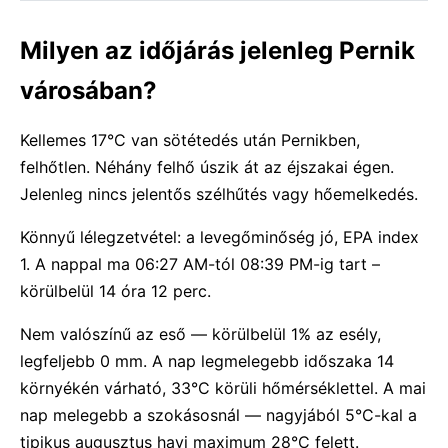
Milyen az időjárás jelenleg Pernik
városában?
Kellemes 17°C van sötétedés után Pernikben,
felhőtlen. Néhány felhő úszik át az éjszakai égen.
Jelenleg nincs jelentős szélhűtés vagy hőemelkedés.
Könnyű lélegzetvétel: a levegőminőség jó, EPA index
1. A nappal ma 06:27 AM-tól 08:39 PM-ig tart –
körülbelül 14 óra 12 perc.
Nem valószínű az eső — körülbelül 1% az esély,
legfeljebb 0 mm. A nap legmelegebb időszaka 14
környékén várható, 33°C körüli hőmérséklettel. A mai
nap melegebb a szokásosnál — nagyjából 5°C-kal a
tipikus augusztus havi maximum 28°C felett.