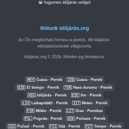
🧩 Ingyenes időjárás widget
Rólunk Időjárás.org
Az Ön megbízható forrása a pontos, élő időjárás-
előrejelzéseknek világszerte.
Időjárás.org © 2026. Minden jog fenntartva.
🇲🇾
🇮🇩
Cuaca · Pernik
Cuaca · Pernik
🇪🇸
🇹🇷
El tiempo · Pernik
Hava durumu · Pernik
🇭🇺
🇪🇪
Időjárás · Pernik
Ilm · Pernik
🇱🇻
🇮🇹
Laikapstākļi · Pernik
Meteo · Pernik
🇫🇷
🇱🇹
Météo · Pernik
Oras · Pernikas
🇵🇱
🇸🇰
Pogoda · Pernik
Počasie · Pernik
🇨🇿
🇫🇮
🇵🇹
Počasí · Pernik
Sää · Pernik
Tempo · Pernik