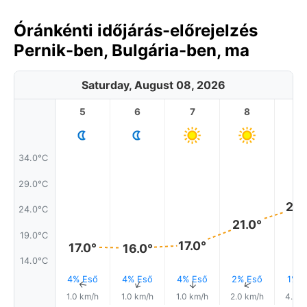
Óránkénti időjárás-előrejelzés
Pernik-ben, Bulgária-ben, ma
Saturday, August 08, 2026
5
6
7
8
9
34.0°C
29.0°C
24.
24.0°C
21.0°
19.0°C
17.0°
17.0°
16.0°
14.0°C
4% Eső
4% Eső
4% Eső
2% Eső
1% E
↑
↑
↑
↑
1.0 km/h
1.0 km/h
1.0 km/h
2.0 km/h
4.0 k