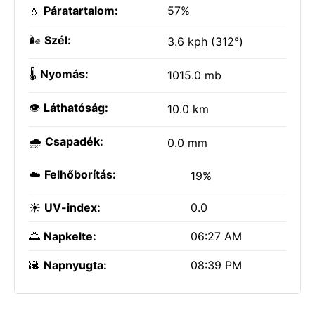
💧
Páratartalom:
57%
🌬️
Szél:
3.6 kph (312°)
🌡️
Nyomás:
1015.0 mb
👁️
Láthatóság:
10.0 km
🌧️
Csapadék:
0.0 mm
☁️
Felhőborítás:
19%
☀️
UV-index:
0.0
🌅
Napkelte:
06:27 AM
🌇
Napnyugta:
08:39 PM