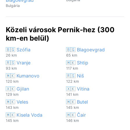
Bulgária
Közeli városok Pernik-hez (300
km-en belül)
🇧🇬 Szófia
🇧🇬 Blagoevgrad
26 km
65 km
🇷🇸 Vranje
🇲🇰 Shtip
93 km
117 km
🇲🇰 Kumanovo
🇷🇸 Niš
120 km
122 km
🇽🇰 Gjilan
🇽🇰 Vitina
129 km
141 km
🇲🇰 Veles
🇲🇰 Butel
143 km
145 km
🇲🇰 Kisela Voda
🇲🇰 Čair
145 km
146 km