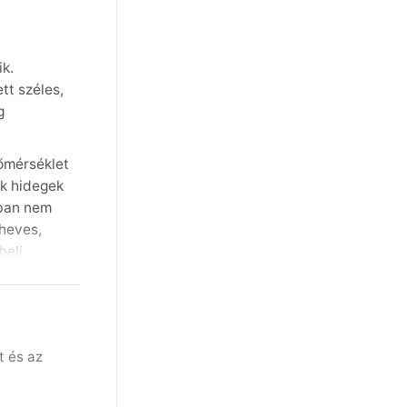
ik.
tt széles,
g
hőmérséklet
ek hidegek
ában nem
heves,
beli
 mérsékelt
atják meg,
t és az
hűlést vagy