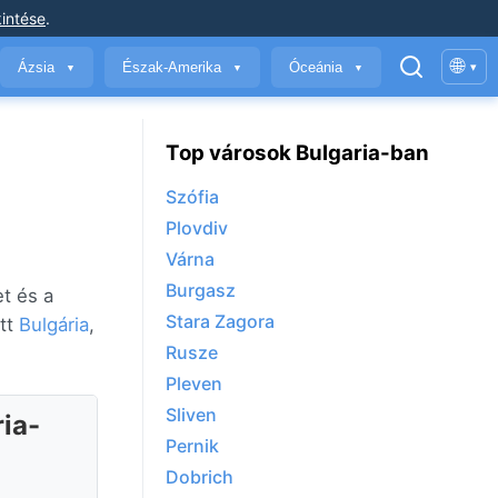
intése
.
🌐
Ázsia
Észak-Amerika
Óceánia
▾
▼
▼
▼
Top városok Bulgaria-ban
Szófia
Plovdiv
Várna
Burgasz
et és a
Stara Zagora
itt
Bulgária
,
Rusze
Pleven
Sliven
ria-
Pernik
Dobrich