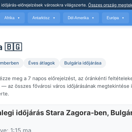
 időjárás-előrejelzések
városokra világszerte
.
Összes ország megtek
Afrika
Antarktisz
Dél-Amerika
Európa
▼
▼
▼
▼
a 🇧🇬
temberben
Éves átlagok
Bulgária időjárása
Nézze meg a 7 napos előrejelzést, az óránkénti feltételek
— az összes fővárosi város időjárásának megtekintése 
erte.
nlegi időjárás Stara Zagora-ben, Bulgá
tve: 1:15 ma