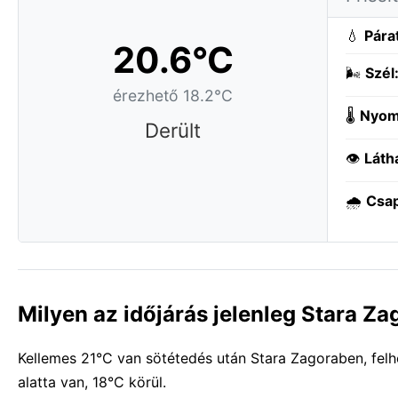
💧
Pára
20.6°C
🌬️
Szél
érezhető 18.2°C
🌡️
Nyom
Derült
👁️
Láth
🌧️
Csa
Milyen az időjárás jelenleg Stara Z
Kellemes 21°C van sötétedés után Stara Zagoraben, felh
alatta van, 18°C körül.