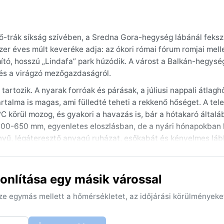
ő-trák síkság szívében, a Sredna Gora-hegység lábánál feksz
zer éves múlt keveréke adja: az ókori római fórum romjai melle
ító, hosszú „Lindafa” park húzódik. A várost a Balkán-hegysé
l és a virágzó mezőgazdaságról.
artozik. A nyarak forróak és párásak, a júliusi nappali átlag
rtalma is magas, ami fülledté teheti a rekkenő hőséget. A tel
 körül mozog, és gyakori a havazás is, bár a hótakaró által
00-650 mm, egyenletes eloszlásban, de a nyári hónapokban 
nyű, légáteresztő anyagú ruházat, esőkabát és kényelmes láb
s, meleg kabát és vízálló cipő.
ra őszi hónapok, május-június, valamint szeptember. Ilyenkor
onlítása egy másik várossal
üt a nap. A júliusi és augusztusi kánikulát a viharok szakíth
látozza a kilátást. A város távol esik a nagyszabású időjárási
sze egymás mellett a hőmérsékletet, az időjárási körülményeke
felől időnként viharos, fölszálló szelek hozhatnak hirtelen le