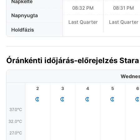
Napkelte
08:32 PM
08:31 PM
Napnyugta
Last Quarter
Last Quarter
Holdfázis
Óránkénti időjárás-előrejelzés Star
Wednes
2
3
4
5
6
37.0°C
32.0°C
27.0°C