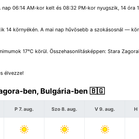
A nap 06:14 AM-kor kelt és 08:32 PM-kor nyugszik, 14 óra 
zik 14 környékén. A mai nap hűvösebb a szokásosnál — kör
imumok 17°C körül. Összehasonlításképpen: Stara Zagora
s élvezze!
Zagora-ben, Bulgária-ben 🇧🇬
P 7. aug.
Szo 8. aug.
V 9. aug.
H 