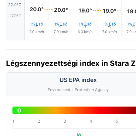
22.0°C
20.0°
20.0°
19.0°
19.0°
19.
17.0°C
1% Eső
1% Eső
1% Eső
1% Eső
1% E
↑
↑
↑
↑
7.0 km/h
7.0 km/h
6.0 km/h
7.0 km/h
7.0 k
Légszennyezettségi index in Stara Z
US EPA index
Environmental Protection Agency
1
1
2
3
4
5
Jó