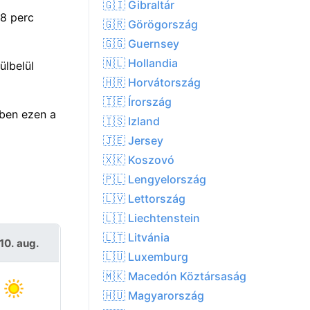
🇬🇮 Gibraltár
18 perc
🇬🇷 Görögország
🇬🇬 Guernsey
🇳🇱 Hollandia
ülbelül
🇭🇷 Horvátország
🇮🇪 Írország
ben ezen a
🇮🇸 Izland
🇯🇪 Jersey
🇽🇰 Koszovó
🇵🇱 Lengyelország
🇱🇻 Lettország
🇱🇮 Liechtenstein
🇱🇹 Litvánia
10. aug.
🇱🇺 Luxemburg
🇲🇰 Macedón Köztársaság
🇭🇺 Magyarország