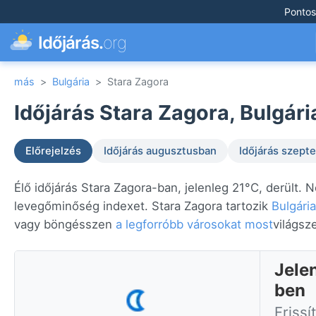
Pontos
Időjárás.
org
más
>
Bulgária
>
Stara Zagora
Időjárás Stara Zagora, Bulgári
Előrejelzés
Időjárás augusztusban
Időjárás szep
Élő időjárás Stara Zagora-ban, jelenleg 21°C, derült. 
levegőminőség indexet. Stara Zagora tartozik
Bulgária
vagy böngésszen
a legforróbb városokat most
világsz
Jele
ben
Frissí