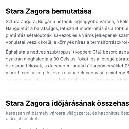
Stara Zagora bemutatása
Sztara Zagora, Bulgária hetedik legnagyobb városa, a Fels
Hangulatát a barátságos, letisztult modernitás és a több e
platánfás sétálóutcák, kávézók és a város jelképének szám
vonulatai veszik körül, a környék híres a termálforrásokró
Éghajlata a nedves szubtrópusi (Köppen: Cfa) besorolásba t
gyakran meghaladja a 30 Celsius-fokot, és a levegő párata
és csapadékosak, a december-januári átlaghőmérséklet 0°C
marad meg sokáig. Az éves csapadékmennyiség mintegy 6
záporos viharok is előfordulhatnak. Utazáshoz nyáron kön
ajánlott, télen viszont elengedhetetlen a réteges öltözködé
A legkedvezőbb időszak a látogatásra a késő tavaszi és ko
Stara Zagora időjárásának összehas
a hőmérséklet, kevesebb a csapadék, és szinte minden nap s
télen pedig gyakori a sűrű, akár napokig tartó köd, ami kor
Keressen rá bármely városra világszerte, és hasonlítsa ös
extremitásoktól, hurrikánok nem érik, de a Balkán-hegység 
előrejelzéseket.
éppen port a síkságra.