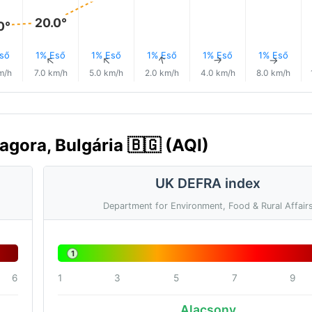
20.0°
0°
ső
1% Eső
1% Eső
1% Eső
1% Eső
1% Eső
↑
↑
↑
↑
↑
↑
m/h
7.0 km/h
5.0 km/h
2.0 km/h
4.0 km/h
8.0 km/h
agora, Bulgária 🇧🇬 (AQI)
UK DEFRA index
Department for Environment, Food & Rural Affair
1
6
1
3
5
7
9
Alacsony