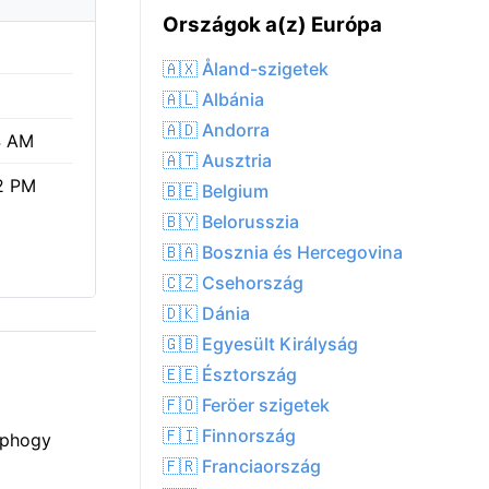
Országok a(z) Európa
🇦🇽 Åland-szigetek
🇦🇱 Albánia
🇦🇩 Andorra
4 AM
🇦🇹 Ausztria
2 PM
🇧🇪 Belgium
🇧🇾 Belorusszia
🇧🇦 Bosznia és Hercegovina
🇨🇿 Csehország
🇩🇰 Dánia
🇬🇧 Egyesült Királyság
🇪🇪 Észtország
🇫🇴 Feröer szigetek
🇫🇮 Finnország
épphogy
🇫🇷 Franciaország