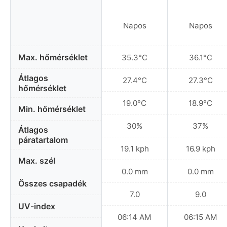
Napos
Napos
Max. hőmérséklet
35.3°C
36.1°C
Átlagos
27.4°C
27.3°C
hőmérséklet
19.0°C
18.9°C
Min. hőmérséklet
30%
37%
Átlagos
páratartalom
19.1 kph
16.9 kph
Max. szél
0.0 mm
0.0 mm
Összes csapadék
7.0
9.0
UV-index
06:14 AM
06:15 AM