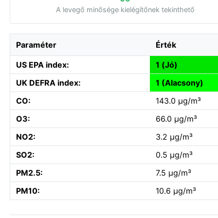
A levegő minősége kielégítőnek tekinthető
Paraméter
Érték
US EPA index:
1 (Jó)
UK DEFRA index:
1 (Alacsony)
CO:
143.0 µg/m³
O3:
66.0 µg/m³
NO2:
3.2 µg/m³
SO2:
0.5 µg/m³
PM2.5:
7.5 µg/m³
PM10:
10.6 µg/m³