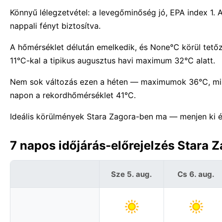
Könnyű lélegzetvétel: a levegőminőség jó, EPA index 1. 
nappali fényt biztosítva.
A hőmérséklet délután emelkedik, és None°C körül tető
11°C-kal a tipikus augusztus havi maximum 32°C alatt.
Nem sok változás ezen a héten — maximumok 36°C, min
napon a rekordhőmérséklet 41°C.
Ideális körülmények Stara Zagora-ben ma — menjen ki é
7 napos időjárás-előrejelzés Stara 
Sze 5. aug.
Cs 6. aug.