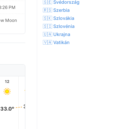
🇸🇪 Svédország
8:26 PM
🇷🇸 Szerbia
🇸🇰 Szlovákia
ew Moon
🇸🇮 Szlovénia
🇺🇦 Ukrajna
🇻🇦 Vatikán
12
13
14
15
16
17
35.0°
35.0°
35.0°
34.0°
34.0°
33.0°