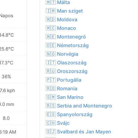
🇲🇹 Málta
🇮🇲 Man sziget
Napos
🇲🇩 Moldova
🇲🇨 Monaco
34.8°C
🇲🇪 Montenegró
🇩🇪 Németország
25.6°C
🇳🇴 Norvégia
🇮🇹 Olaszország
17.3°C
🇷🇺 Oroszország
36%
🇵🇹 Portugália
🇷🇴 Romania
7.6 kph
🇸🇲 San Marino
0.0 mm
🇷🇸 Serbia and Montenegro
🇪🇸 Spanyolország
8.0
🇨🇭 Svájc
🇸🇯 Svalbard és Jan Mayen
6:19 AM