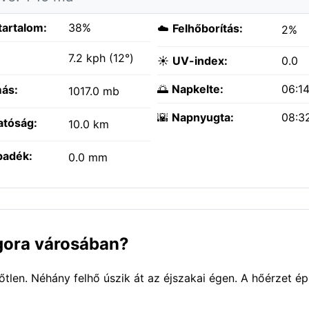
tartalom:
38%
☁️
Felhőborítás:
2%
:
7.2 kph (12°)
☀️
UV-index:
0.0
🌅
Napkelte:
06:1
ás:
1017.0 mb
🌇
Napnyugta:
08:3
atóság:
10.0 km
padék:
0.0 mm
agora városában?
őtlen. Néhány felhő úszik át az éjszakai égen. A hőérzet 