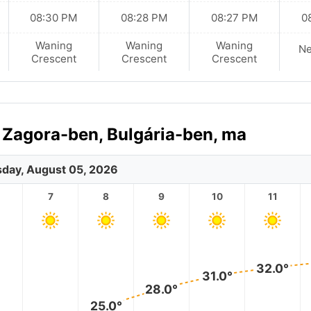
08:30 PM
08:28 PM
08:27 PM
0
Waning
Waning
Waning
N
Crescent
Crescent
Crescent
a Zagora-ben, Bulgária-ben, ma
day, August 05, 2026
7
8
9
10
11
32.0°
31.0°
28.0°
25.0°