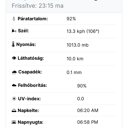
Frissítve: 23:15 ma
💧
Páratartalom:
92%
🌬️
Szél:
13.3 kph (106°)
🌡️
Nyomás:
1013.0 mb
👁️
Láthatóság:
10.0 km
🌧️
Csapadék:
0.1 mm
☁️
Felhőborítás:
90%
☀️
UV-index:
0.0
🌅
Napkelte:
06:20 AM
🌇
Napnyugta:
06:58 PM