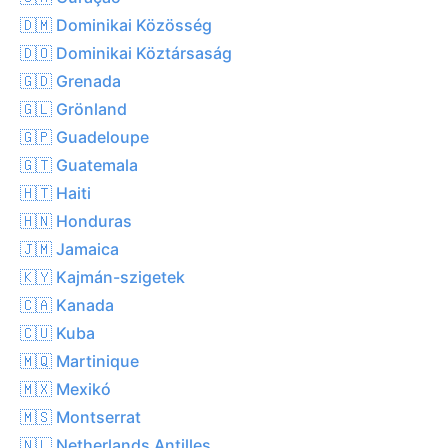
🇩🇲 Dominikai Közösség
🇩🇴 Dominikai Köztársaság
🇬🇩 Grenada
🇬🇱 Grönland
🇬🇵 Guadeloupe
🇬🇹 Guatemala
🇭🇹 Haiti
🇭🇳 Honduras
🇯🇲 Jamaica
🇰🇾 Kajmán-szigetek
🇨🇦 Kanada
🇨🇺 Kuba
🇲🇶 Martinique
🇲🇽 Mexikó
🇲🇸 Montserrat
🇳🇱 Netherlands Antilles