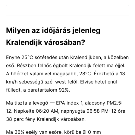
Milyen az időjárás jelenleg
Kralendijk városában?
Enyhe 25°C sötétedés után Kralendijkben, a közelben
eső. Részben felhős égbolt Kralendijk felett ma éjjel.
A hőérzet valamivel magasabb, 28°C. Érezhető a 13
km/h sebességű szél west felől. Elviselhetetlenül
fülledt, a páratartalom 92%.
Ma tiszta a levegő — EPA index 1, alacsony PM2.5:
12. Napkelte 06:20 AM, napnyugta 06:58 PM: 12 óra
38 perc fény Kralendijk városában.
Ma 36% esély van esőre, körülbelül 0 mm