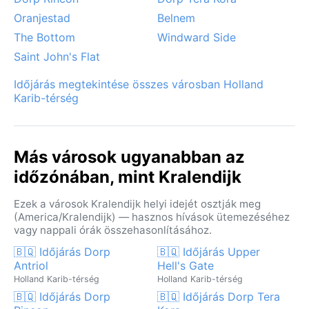
Karib-tenger itt egész évben hívogató.
Oranjestad
Belnem
The Bottom
Windward Side
Saint John's Flat
Időjárás megtekintése összes városban Holland
Karib-térség
Más városok ugyanabban az
időzónában, mint Kralendijk
Ezek a városok Kralendijk helyi idejét osztják meg
(America/Kralendijk) — hasznos hívások ütemezéséhez
vagy nappali órák összehasonlításához.
🇧🇶 Időjárás Dorp
🇧🇶 Időjárás Upper
Antriol
Hell's Gate
Holland Karib-térség
Holland Karib-térség
🇧🇶 Időjárás Dorp
🇧🇶 Időjárás Dorp Tera