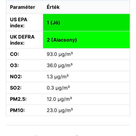
Paraméter
Érték
US EPA
1 (Jó)
index:
UK DEFRA
2 (Alacsony)
index:
CO:
93.0 µg/m³
O3:
36.0 µg/m³
NO2:
1.3 µg/m³
SO2:
0.3 µg/m³
PM2.5:
12.0 µg/m³
PM10:
23.0 µg/m³