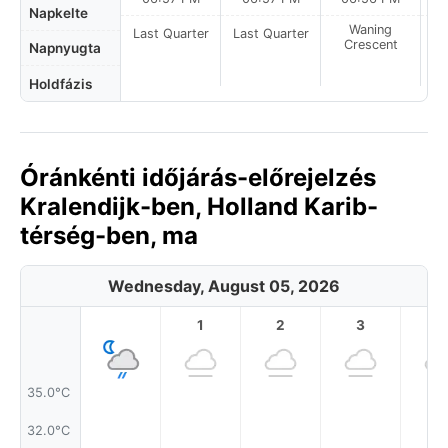
Napkelte
Waning
Last Quarter
Last Quarter
Crescent
Napnyugta
Holdfázis
Óránkénti időjárás-előrejelzés
Kralendijk-ben, Holland Karib-
térség-ben, ma
Wednesday, August 05, 2026
1
2
3
4
35.0°C
32.0°C