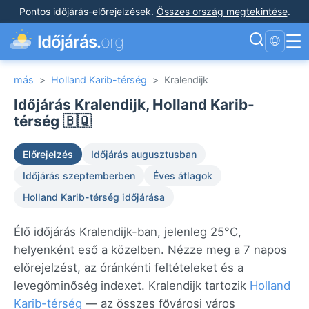
Pontos időjárás-előrejelzések
.
Összes ország megtekintése
.
☰
Időjárás.
org
🌐
más
>
Holland Karib-térség
>
Kralendijk
Időjárás Kralendijk, Holland Karib-
térség 🇧🇶
Előrejelzés
Időjárás augusztusban
Időjárás szeptemberben
Éves átlagok
Holland Karib-térség időjárása
Élő időjárás Kralendijk-ban, jelenleg 25°C,
helyenként eső a közelben. Nézze meg a 7 napos
előrejelzést, az óránkénti feltételeket és a
levegőminőség indexet. Kralendijk tartozik
Holland
Karib-térség
— az összes fővárosi város