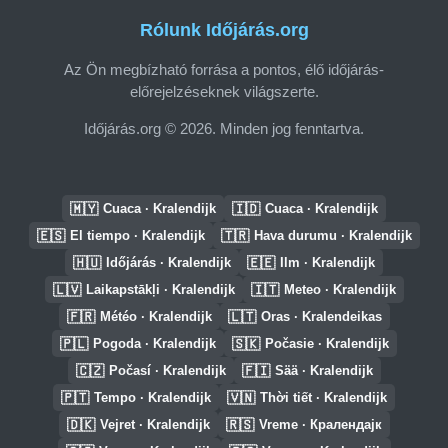
Rólunk Időjárás.org
Az Ön megbízható forrása a pontos, élő időjárás-
előrejelzéseknek világszerte.
Időjárás.org © 2026. Minden jog fenntartva.
🇲🇾
🇮🇩
Cuaca · Kralendijk
Cuaca · Kralendijk
🇪🇸
🇹🇷
El tiempo · Kralendijk
Hava durumu · Kralendijk
🇭🇺
🇪🇪
Időjárás · Kralendijk
Ilm · Kralendijk
🇱🇻
🇮🇹
Laikapstākļi · Kralendijk
Meteo · Kralendijk
🇫🇷
🇱🇹
Météo · Kralendijk
Oras · Kralendeikas
🇵🇱
🇸🇰
Pogoda · Kralendijk
Počasie · Kralendijk
🇨🇿
🇫🇮
Počasí · Kralendijk
Sää · Kralendijk
🇵🇹
🇻🇳
Tempo · Kralendijk
Thời tiết · Kralendijk
🇩🇰
🇷🇸
Vejret · Kralendijk
Vreme · Кралендајк