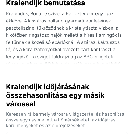
Kralendijk bemutatása
Kralendijk, Bonaire szíve, a Karib-tenger egy igazi
ékköve. A kisváros holland gyarmati épületeinek
pasztellszínei tükröződnek a kristálytiszta vízben, a
kikötőben ringatózó hajók mellett a híres flamingók is
feltűnnek a közeli sólepárlóknál. A száraz, kaktuszos
táj és a korallzátonyokkal övezett part kontrasztja
lenyűgöző – a sziget földrajzilag az ABC-szigetek
része, mindössze 80 kilométerre Venezuela partjaitól.
A városka nyugodt, laza légköre a búvárkodás és a
snorkelezés szerelmeseit vonzza, de a sétálóutcák, a
Kralendijk időjárásának
Művészeti Galéria és a Fort Oranje is mesélnek a
múltáról.
összehasonlítása egy másik
várossal
Az éghajlatot a Köppen-rendszer BSh kategóriája írja
le: forró félsivatagi. Egész évben 27–32 °C között
Keressen rá bármely városra világszerte, és hasonlítsa
alakul a hőmérséklet, a csapadék rendkívül kevés –
össze egymás mellett a hőmérsékletet, az időjárási
évente átlagosan 500 mm alatt marad. A nyarak
körülményeket és az előrejelzéseket.
naposak és párásak, ám az állandó északkeleti