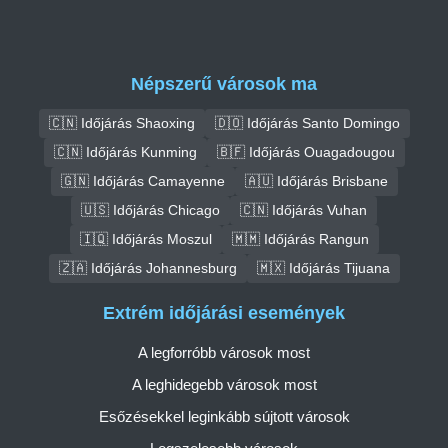
Népszerű városok ma
🇨🇳 Időjárás Shaoxing
🇩🇴 Időjárás Santo Domingo
🇨🇳 Időjárás Kunming
🇧🇫 Időjárás Ouagadougou
🇬🇳 Időjárás Camayenne
🇦🇺 Időjárás Brisbane
🇺🇸 Időjárás Chicago
🇨🇳 Időjárás Vuhan
🇮🇶 Időjárás Moszul
🇲🇲 Időjárás Rangun
🇿🇦 Időjárás Johannesburg
🇲🇽 Időjárás Tijuana
Extrém időjárási események
A legforróbb városok most
A leghidegebb városok most
Esőzésekkel leginkább sújtott városok