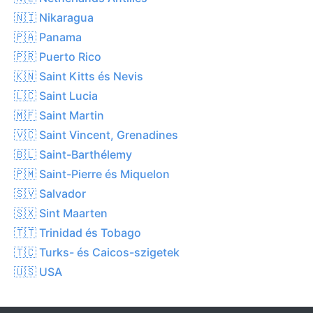
🇳🇮 Nikaragua
🇵🇦 Panama
🇵🇷 Puerto Rico
🇰🇳 Saint Kitts és Nevis
🇱🇨 Saint Lucia
🇲🇫 Saint Martin
🇻🇨 Saint Vincent, Grenadines
🇧🇱 Saint-Barthélemy
🇵🇲 Saint-Pierre és Miquelon
🇸🇻 Salvador
🇸🇽 Sint Maarten
🇹🇹 Trinidad és Tobago
🇹🇨 Turks- és Caicos-szigetek
🇺🇸 USA