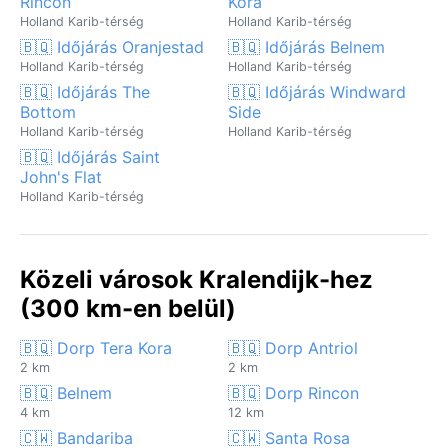
Rincon
Kora
Holland Karib-térség
Holland Karib-térség
🇧🇶 Időjárás Oranjestad
🇧🇶 Időjárás Belnem
Holland Karib-térség
Holland Karib-térség
🇧🇶 Időjárás The
🇧🇶 Időjárás Windward
Bottom
Side
Holland Karib-térség
Holland Karib-térség
🇧🇶 Időjárás Saint
John's Flat
Holland Karib-térség
Közeli városok Kralendijk-hez
(300 km-en belül)
🇧🇶 Dorp Tera Kora
🇧🇶 Dorp Antriol
2 km
2 km
🇧🇶 Belnem
🇧🇶 Dorp Rincon
4 km
12 km
🇨🇼 Bandariba
🇨🇼 Santa Rosa