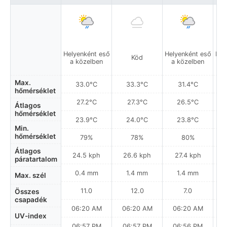
Helyenként eső
Helyenként eső
Hel
Köd
a közelben
a közelben
a
Max.
33.0°C
33.3°C
31.4°C
hőmérséklet
27.2°C
27.3°C
26.5°C
Átlagos
hőmérséklet
23.9°C
24.0°C
23.8°C
Min.
hőmérséklet
79%
78%
80%
Átlagos
24.5 kph
26.6 kph
27.4 kph
páratartalom
0.4 mm
1.4 mm
1.4 mm
Max. szél
11.0
12.0
7.0
Összes
csapadék
06:20 AM
06:20 AM
06:20 AM
0
UV-index
06:57 PM
06:57 PM
06:56 PM