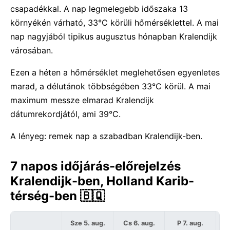
csapadékkal. A nap legmelegebb időszaka 13
környékén várható, 33°C körüli hőmérséklettel. A mai
nap nagyjából tipikus augusztus hónapban Kralendijk
városában.
Ezen a héten a hőmérséklet meglehetősen egyenletes
marad, a délutánok többségében 33°C körül. A mai
maximum messze elmarad Kralendijk
dátumrekordjától, ami 39°C.
A lényeg: remek nap a szabadban Kralendijk-ben.
7 napos időjárás-előrejelzés
Kralendijk-ben, Holland Karib-
térség-ben 🇧🇶
Sze 5. aug.
Cs 6. aug.
P 7. aug.
S