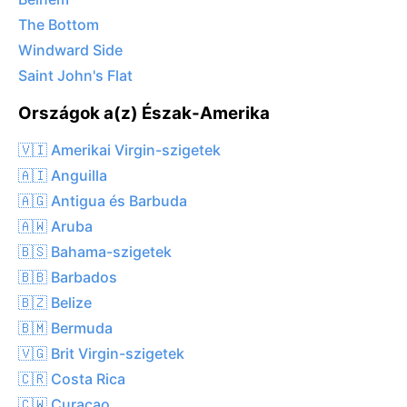
The Bottom
Windward Side
Saint John's Flat
Országok a(z) Észak-Amerika
🇻🇮 Amerikai Virgin-szigetek
🇦🇮 Anguilla
🇦🇬 Antigua és Barbuda
🇦🇼 Aruba
🇧🇸 Bahama-szigetek
🇧🇧 Barbados
🇧🇿 Belize
🇧🇲 Bermuda
🇻🇬 Brit Virgin-szigetek
🇨🇷 Costa Rica
🇨🇼 Curaçao