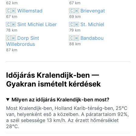
62 km
67 km
🇨🇼 Willemstad
🇨🇼 Brievengat
67 km
69 km
🇨🇼 Sint Michiel Liber
🇨🇼 St. Michiel
78 km
79 km
🇨🇼 Dorp Sint
🇨🇼 Bandabou
Willebrordus
88 km
87 km
Időjárás Kralendijk-ben —
Gyakran ismételt kérdések
Milyen az időjárás Kralendijk-ben most?
Most Kralendijk-ben, Holland Karib-térség-ben, 25°C
van, helyenként eső a közelben. A páratartalom 92%,
a szél sebessége 13 km/h. Az érzett hőmérséklet
28°C.