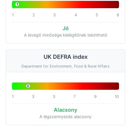
1
1
2
3
4
5
6
Jó
A levegő minősége kielégítőnek tekinthető
UK DEFRA index
Department for Environment, Food & Rural Affairs
2
1
3
5
7
9
10
Alacsony
A légszennyezés alacsony