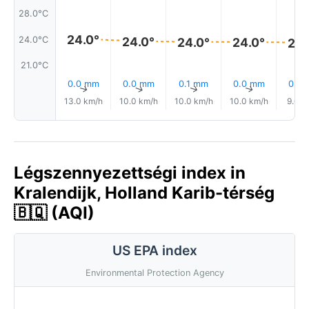
28.0°C
24.0°
24.0°C
24.0°
24.0°
24.0°
24.
21.0°C
0.0 mm
0.0 mm
0.1 mm
0.0 mm
0.0
↑
↑
↑
↑
13.0 km/h
10.0 km/h
10.0 km/h
10.0 km/h
9.0 k
Légszennyezettségi index in
Kralendijk, Holland Karib-térség
🇧🇶 (AQI)
US EPA index
Environmental Protection Agency