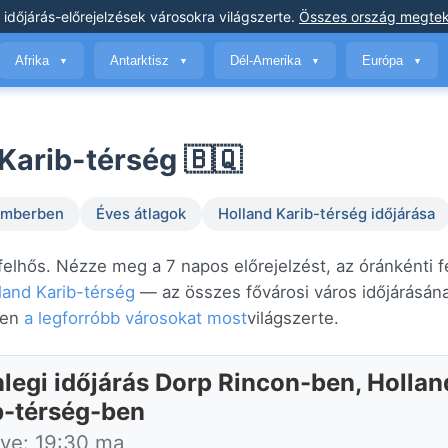
 időjárás-előrejelzések
városokra világszerte
.
Összes ország megtek
Afrika
Antarktisz
Dél-Amerika
Európa
▼
▼
▼
▼
Karib-térség 🇧🇶
temberben
Éves átlagok
Holland Karib-térség időjárása
felhős. Nézze meg a 7 napos előrejelzést, az óránkénti f
land Karib-térség
— az összes fővárosi város időjárásán
zen
a legforróbb városokat most
világszerte.
nlegi időjárás Dorp Rincon-ben, Hollan
b-térség-ben
tve: 19:30 ma