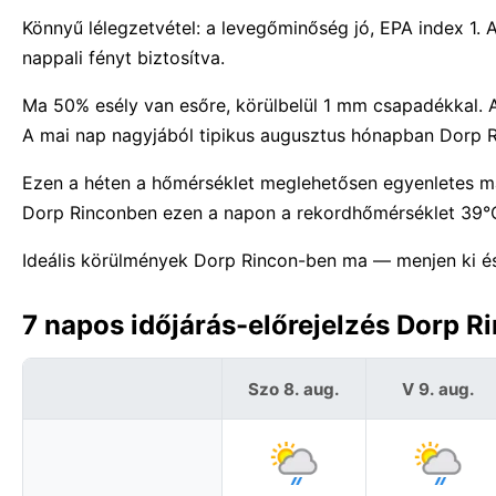
Könnyű lélegzetvétel: a levegőminőség jó, EPA index 1.
nappali fényt biztosítva.
Ma 50% esély van esőre, körülbelül 1 mm csapadékkal. A
A mai nap nagyjából tipikus augusztus hónapban Dorp 
Ezen a héten a hőmérséklet meglehetősen egyenletes m
Dorp Rinconben ezen a napon a rekordhőmérséklet 39°
Ideális körülmények Dorp Rincon-ben ma — menjen ki és
7 napos időjárás-előrejelzés Dorp R
Szo 8. aug.
V 9. aug.