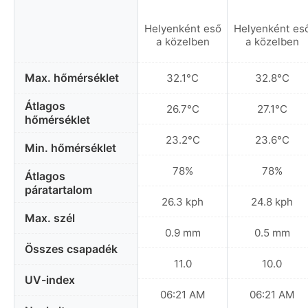
Helyenként eső
Helyenként es
a közelben
a közelben
Max. hőmérséklet
32.1°C
32.8°C
Átlagos
26.7°C
27.1°C
hőmérséklet
23.2°C
23.6°C
Min. hőmérséklet
78%
78%
Átlagos
páratartalom
26.3 kph
24.8 kph
Max. szél
0.9 mm
0.5 mm
Összes csapadék
11.0
10.0
UV-index
06:21 AM
06:21 AM