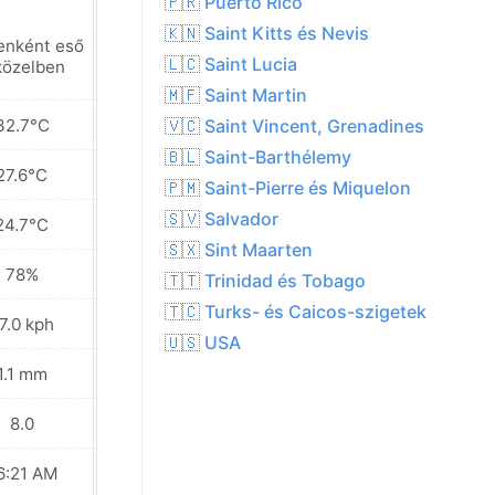
🇵🇷 Puerto Rico
🇰🇳 Saint Kitts és Nevis
enként eső
Helyenként eső
🇱🇨 Saint Lucia
közelben
a közelben
🇲🇫 Saint Martin
32.7°C
32.5°C
🇻🇨 Saint Vincent, Grenadines
🇧🇱 Saint-Barthélemy
27.6°C
27.1°C
🇵🇲 Saint-Pierre és Miquelon
🇸🇻 Salvador
24.7°C
24.1°C
🇸🇽 Sint Maarten
78%
75%
🇹🇹 Trinidad és Tobago
🇹🇨 Turks- és Caicos-szigetek
7.0 kph
26.3 kph
🇺🇸 USA
1.1 mm
1.0 mm
8.0
8.0
6:21 AM
06:21 AM