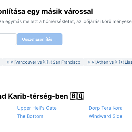
nlítása egy másik várossal
sze egymás mellett a hőmérsékletet, az időjárási körülményeke
Összehasonlítás →
🇨🇦 Vancouver vs 🇺🇸 San Francisco
🇬🇷 Athén vs 🇵🇹 Li
d Karib-térség-ben 🇧🇶
Upper Hell's Gate
Dorp Tera Kora
The Bottom
Windward Side