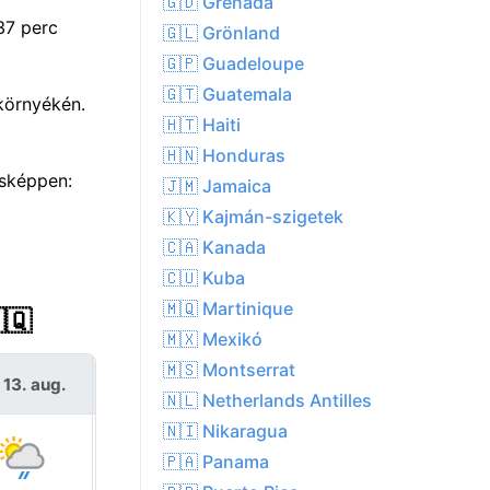
🇬🇩 Grenada
37 perc
🇬🇱 Grönland
🇬🇵 Guadeloupe
🇬🇹 Guatemala
környékén.
🇭🇹 Haiti
🇭🇳 Honduras
ásképpen:
🇯🇲 Jamaica
🇰🇾 Kajmán-szigetek
🇨🇦 Kanada
🇨🇺 Kuba
🇲🇶 Martinique
🇶
🇲🇽 Mexikó
🇲🇸 Montserrat
 13. aug.
P 14. aug.
🇳🇱 Netherlands Antilles
🇳🇮 Nikaragua
🇵🇦 Panama