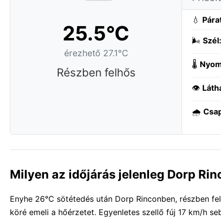
💧
Pára
25.5°C
🌬️
Szél
érezhető 27.1°C
🌡️
Nyom
Részben felhős
👁️
Láth
🌧️
Csa
Milyen az időjárás jelenleg Dorp Ri
Enyhe 26°C sötétedés után Dorp Rinconben, részben felh
köré emeli a hőérzetet. Egyenletes szellő fúj 17 km/h se