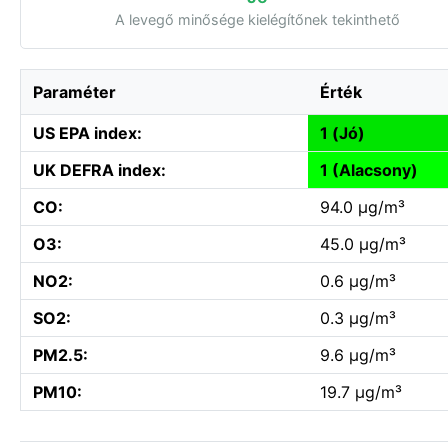
A levegő minősége kielégítőnek tekinthető
Paraméter
Érték
US EPA index:
1 (Jó)
UK DEFRA index:
1 (Alacsony)
CO:
94.0 µg/m³
O3:
45.0 µg/m³
NO2:
0.6 µg/m³
SO2:
0.3 µg/m³
PM2.5:
9.6 µg/m³
PM10:
19.7 µg/m³