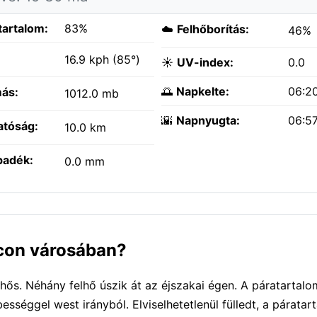
tartalom:
83%
☁️
Felhőborítás:
46%
:
16.9 kph (85°)
☀️
UV-index:
0.0
🌅
Napkelte:
06:2
ás:
1012.0 mb
🌇
Napnyugta:
06:5
atóság:
10.0 km
padék:
0.0 mm
ncon városában?
ős. Néhány felhő úszik át az éjszakai égen. A páratartal
bességgel west irányból. Elviselhetetlenül fülledt, a párata