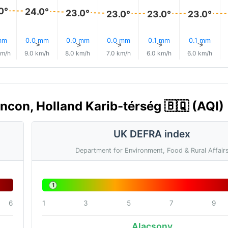
0°
24.0°
23.0°
23.0°
23.0°
23.0°
mm
0.0 mm
0.0 mm
0.0 mm
0.1 mm
0.1 mm
↑
↑
↑
↑
↑
↑
km/h
9.0 km/h
8.0 km/h
7.0 km/h
6.0 km/h
6.0 km/h
ncon, Holland Karib-térség 🇧🇶 (AQI)
UK DEFRA index
Department for Environment, Food & Rural Affair
1
6
1
3
5
7
9
Alacsony