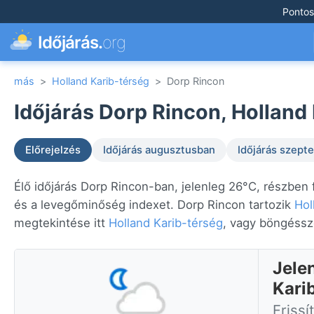
Pontos
Időjárás.
org
más
>
Holland Karib-térség
>
Dorp Rincon
Időjárás Dorp Rincon, Holland 
Előrejelzés
Időjárás augusztusban
Időjárás szep
Élő időjárás Dorp Rincon-ban, jelenleg 26°C, részben 
és a levegőminőség indexet. Dorp Rincon tartozik
Hol
megtekintése itt
Holland Karib-térség
, vagy böngéss
Jele
Kari
Frissí