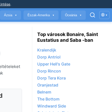
intése
.
🌐
Ázsia
Észak-Amerika
Óceánia
▾
▼
▼
▼
Top városok Bonaire, Saint
Eustatius and Saba -ban
Kralendijk
Dorp Antriol
Upper Hell's Gate
eltételeket
Dorp Rincon
ak
Dorp Tera Kora
Oranjestad
Belnem
d
The Bottom
Windward Side