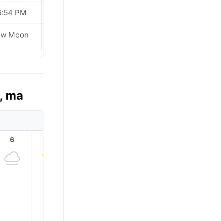
6:54 PM
06:54 PM
Waxing
ew Moon
Crescent
, ma
6
7
8
9
10
11
31.0°
29.0°
27.0°