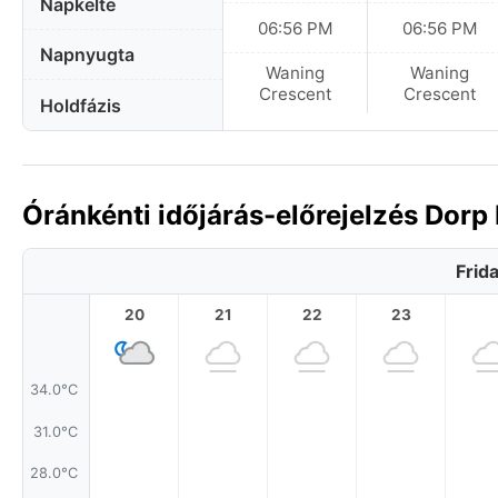
Napkelte
06:56 PM
06:56 PM
Napnyugta
Waning
Waning
Crescent
Crescent
Holdfázis
Óránkénti időjárás-előrejelzés Dorp
Frid
20
21
22
23
34.0°C
31.0°C
28.0°C