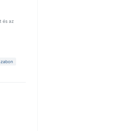
t és az
sszabon