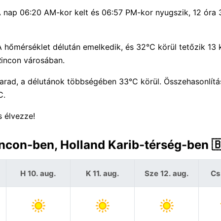
 A nap 06:20 AM-kor kelt és 06:57 PM-kor nyugszik, 12 óra 
 hőmérséklet délután emelkedik, és 32°C körül tetőzik 13 
Rincon városában.
arad, a délutánok többségében 33°C körül. Összehasonlít
C.
 élvezze!
incon-ben, Holland Karib-térség-ben 
H 10. aug.
K 11. aug.
Sze 12. aug.
Cs