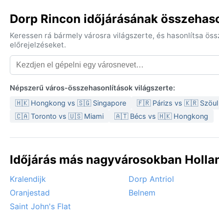
Dorp Rincon időjárásának összehaso
Keressen rá bármely városra világszerte, és hasonlítsa ös
előrejelzéseket.
Népszerű város-összehasonlítások világszerte:
🇭🇰 Hongkong vs 🇸🇬 Singapore
🇫🇷 Párizs vs 🇰🇷 Szöul
🇨🇦 Toronto vs 🇺🇸 Miami
🇦🇹 Bécs vs 🇭🇰 Hongkong
Időjárás más nagyvárosokban Hollan
Kralendijk
Dorp Antriol
Oranjestad
Belnem
Saint John's Flat