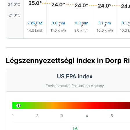
25.0°
24.0°
24.0°
24.0°C
24.0°
24.
21.0°C
23% Eső
0.0 mm
0.0 mm
0.1 mm
0.1 
↑
↑
↑
↑
14.0 km/h
11.0 km/h
9.0 km/h
10.0 km/h
10.0 
Légszennyezettségi index in Dorp Ri
US EPA index
Environmental Protection Agency
1
1
2
3
4
5
Jó