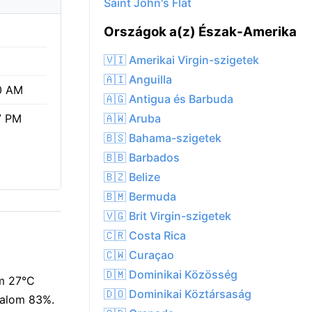
Saint John's Flat
Országok a(z) Észak-Amerika
🇻🇮 Amerikai Virgin-szigetek
🇦🇮 Anguilla
0 AM
🇦🇬 Antigua és Barbuda
🇦🇼 Aruba
7 PM
🇧🇸 Bahama-szigetek
🇧🇧 Barbados
🇧🇿 Belize
🇧🇲 Bermuda
🇻🇬 Brit Virgin-szigetek
🇨🇷 Costa Rica
🇨🇼 Curaçao
🇩🇲 Dominikai Közösség
om 27°C
🇩🇴 Dominikai Köztársaság
rtalom 83%.